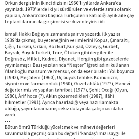
Orkun dergisinin ikinci dizisini 1960’lı yıllarda Ankara’da
yayınladı. 1970’lerde iki yıl sürdürülen ve evlerde sıralı olarak
yapılan, Ankara’daki başlıca Türkçülerin katıldığı aylık aile çay
toplantılarının da girişimcisi ve düzenleyicisi idi.
İsmail Hakkı Beğ aynı zamanda şair ve yazardı. İlk yazısı
1939’da çıkmış, bu yeteneğinin verimlerini Kopuz, Çınaraltı,
Çığır, Türkeli, Orkun, Bozkurt,Kür Şad, Özleyiş, Gurbet,
Bayrak, Büyük Türkeli, Töre, Ötüken gibi dergiler ile
Doğrusöz, Millet, Kudret, Diyanet, Hergün gibi gazetelerde
yayınlamıştı. Bazı yazılarında “Neşter” iğreti adını kullanan
Yılanlıoğlu manzum ve mensur, on da eser bıraktı: Yol boyunca
(1942), Meş’alem (1960), Üç büyük tehlike: Komünizm,
siyonizm ve farmasonluk (1960), Güzel ahlâk (197?), Manevî
değerlerimiz ve yapılan tahribat (1977), Şehit Ocağı (Oyun,
1980), Ârif hoca (?), Aklın çözemedikleri (1987), İlâhî
hikmetler (1991). Ayrıca hazırladığı veya hazırlamakta
olduğu, yayımlanamamış sekiz dolayında çalışması daha
vardı.
•••
Bütün ömrü Türklüğü yüceltmek ve mânevî değerleri
savunmakla geçmiş olan bu değerli ‘kandaş’ımızı saygı ile