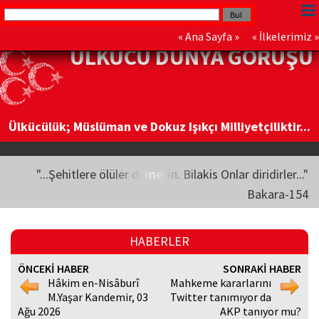
«
Ana Sayfa
» «
İlkelerimiz
»
ÜLKÜCÜ DÜNYA GÖRÜŞÜ
Ülkücülük; Müslüman ve Dokuz Işıkçı Milliyetçiliktir...
"...Şehitlere ölüler demeyin. Bilakis Onlar diridirler..."
Bakara-154
HABERLER
ÖNCEKİ HABER
SONRAKİ HABER
Hâkim en-Nisâburî
Mahkeme kararlarını
M.Yaşar Kandemir, 03
Twitter tanımıyor da
Ağu 2026
AKP tanıyor mu?