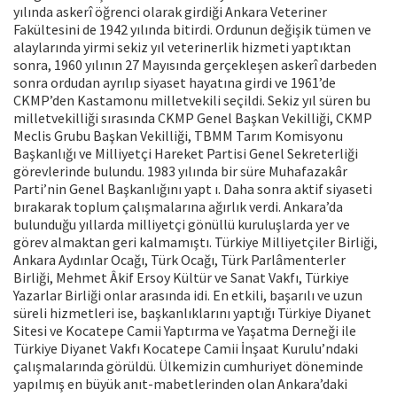
yılında askerî öğrenci olarak girdiği Ankara Veteriner
Fakültesini de 1942 yılında bitirdi. Ordunun değişik tümen ve
alaylarında yirmi sekiz yıl veterinerlik hizmeti yaptıktan
sonra, 1960 yılının 27 Mayısında gerçekleşen askerî darbeden
sonra ordudan ayrılıp siyaset hayatına girdi ve 1961’de
CKMP’den Kastamonu milletvekili seçildi. Sekiz yıl süren bu
milletvekilliği sırasında CKMP Genel Başkan Vekilliği, CKMP
Meclis Grubu Başkan Vekilliği, TBMM Tarım Komisyonu
Başkanlığı ve Milliyetçi Hareket Partisi Genel Sekreterliği
görevlerinde bulundu. 1983 yılında bir süre Muhafazakâr
Parti’nin Genel Başkanlığını yapt ı. Daha sonra aktif siyaseti
bırakarak toplum çalışmalarına ağırlık verdi. Ankara’da
bulunduğu yıllarda milliyetçi gönüllü kuruluşlarda yer ve
görev almaktan geri kalmamıştı. Türkiye Milliyetçiler Birliği,
Ankara Aydınlar Ocağı, Türk Ocağı, Türk Parlâmenterler
Birliği, Mehmet Âkif Ersoy Kültür ve Sanat Vakfı, Türkiye
Yazarlar Birliği onlar arasında idi. En etkili, başarılı ve uzun
süreli hizmetleri ise, başkanlıklarını yaptığı Türkiye Diyanet
Sitesi ve Kocatepe Camii Yaptırma ve Yaşatma Derneği ile
Türkiye Diyanet Vakfı Kocatepe Camii İnşaat Kurulu’ndaki
çalışmalarında görüldü. Ülkemizin cumhuriyet döneminde
yapılmış en büyük anıt-mabetlerinden olan Ankara’daki