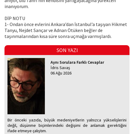
anıyor, ulu Tanrı’nın kendisini yarlıgayacağına yürekten
inanıyorum.
DİP NOTU
1- Ondan önce evlerini Ankara’dan İstanbul’a taşıyan Hikmet
Tanyu, Nejdet Sançar ve Adnan Ötüken beğler de
taşınmalarından kısa süre sonra uçmağa varmışlardı.
SON YAZI
Aynı Sorulara Farklı Cevaplar
İdris Savaş
06 Ağu 2026
Bir önceki yazıda, büyük medeniyetlerin yalnızca yükselişlerini
değil, düşünme biçimlerindeki değişimi de anlamak gerektiğini
ifade etmeye çalıştım.