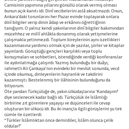
Camisinin yapımına yıllarını gönüllü olarak vermiş olması
bunun açık kanıtı idi. Dinî vecibelerini aslâ aksatmazdı. Onun,
Ankara’daki torunlarını her Pazar evinde toplayarak onlara
dinî bilgiler verip dinin âdap ve erkânını öğrettiğinin
tanığıyım. O yalnız kendi yakınlarının dinî bilgiler bakımından
mücehhez ve millî ahlâkla donanmış olarak yetişmelerine
çalışmakla yetinmezdi. Toplum bireylerinin aynı özellikleri
kazanmasına yardımcı olmak için de yazılar, şiirler ve kitaplar
yayınlardı. Görüştüğü gençleri karşılıklı veya toplu
konuşmaları ve sohbetleri, istendiğinde verdiği konferanslar
ile aydınlatmağa çalışırdı. Yazmış bulunduğu bir duâyı,
rahmetli Ali Çankaya’nın evindeki bir mevlüt sonunda, vecd
içinde okumuş, dinleyenlerin hayranlık ve takdirini
kazanmıştı. Bestelenmiş bir ilâhisinin bulunduğunu da
biliyorum.
Öte yandan Türkçülüğe de, yakın ülküdaşlarına ‘Kandaşım!’
diye seslenecek kadar bağlı idi. Türkçülük ile İslâmlığı
birbirine zıt görenlere yaşayışı ve düşünceleri ile cevap
oluşturan bir ülkücü idi. Bu iki inançla ilgili görüşlerini şu tek
cümle ile özetlerdi:
“Türkler İslâmlıktan önce demirdiler, İslâm olunca çelik
oldular!”