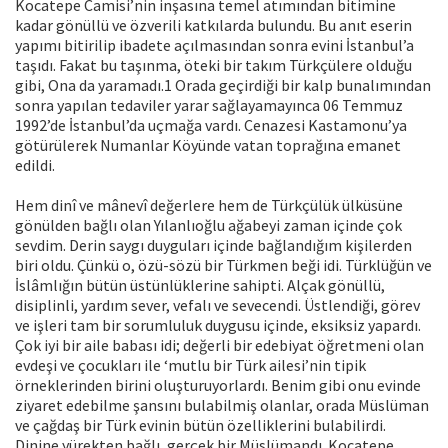
Kocatepe Camisi’nin inşasına temel atımından bitimine
kadar gönüllü ve özverili katkılarda bulundu. Bu anıt eserin
yapımı bitirilip ibadete açılmasından sonra evini İstanbul’a
taşıdı. Fakat bu taşınma, öteki bir takım Türkçülere olduğu
gibi, Ona da yaramadı.1 Orada geçirdiği bir kalp bunalımından
sonra yapılan tedaviler yarar sağlayamayınca 06 Temmuz
1992’de İstanbul’da uçmağa vardı. Cenazesi Kastamonu’ya
götürülerek Numanlar Köyünde vatan toprağına emanet
edildi.
Hem dinî ve mânevî değerlere hem de Türkçülük ülküsüne
gönülden bağlı olan Yılanlıoğlu ağabeyi zaman içinde çok
sevdim. Derin saygı duyguları içinde bağlandığım kişilerden
biri oldu. Çünkü o, özü-sözü bir Türkmen beği idi. Türklüğün ve
İslâmlığın bütün üstünlüklerine sahipti. Alçak gönüllü,
disiplinli, yardım sever, vefalı ve sevecendi. Üstlendiği, görev
ve işleri tam bir sorumluluk duygusu içinde, eksiksiz yapardı.
Çok iyi bir aile babası idi; değerli bir edebiyat öğretmeni olan
evdeşi ve çocukları ile ‘mutlu bir Türk ailesi’nin tipik
örneklerinden birini oluşturuyorlardı. Benim gibi onu evinde
ziyaret edebilme şansını bulabilmiş olanlar, orada Müslüman
ve çağdaş bir Türk evinin bütün özelliklerini bulabilirdi.
Dinine yürekten bağlı, gerçek bir Müslümandı. Kocatepe