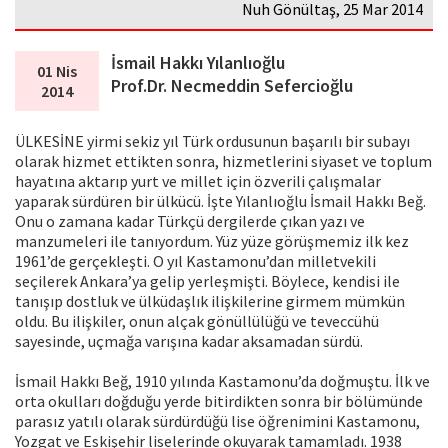
Nuh Gönültaş, 25 Mar 2014
İsmail Hakkı Yılanlıoğlu
01 Nis
Prof.Dr. Necmeddin Sefercioğlu
2014
ÜLKESİNE yirmi sekiz yıl Türk ordusunun başarılı bir subayı
olarak hizmet ettikten sonra, hizmetlerini siyaset ve toplum
hayatına aktarıp yurt ve millet için özverili çalışmalar
yaparak sürdüren bir ülkücü. İşte Yılanlıoğlu İsmail Hakkı Beğ.
Onu o zamana kadar Türkçü dergilerde çıkan yazı ve
manzumeleri ile tanıyordum. Yüz yüze görüşmemiz ilk kez
1961’de gerçekleşti. O yıl Kastamonu’dan milletvekili
seçilerek Ankara’ya gelip yerleşmişti. Böylece, kendisi ile
tanışıp dostluk ve ülküdaşlık ilişkilerine girmem mümkün
oldu. Bu ilişkiler, onun alçak gönüllülüğü ve teveccühü
sayesinde, uçmağa varışına kadar aksamadan sürdü.
İsmail Hakkı Beğ, 1910 yılında Kastamonu’da doğmuştu. İlk ve
orta okulları doğduğu yerde bitirdikten sonra bir bölümünde
parasız yatılı olarak sürdürdüğü lise öğrenimini Kastamonu,
Yozgat ve Eskişehir liselerinde okuyarak tamamladı. 1938