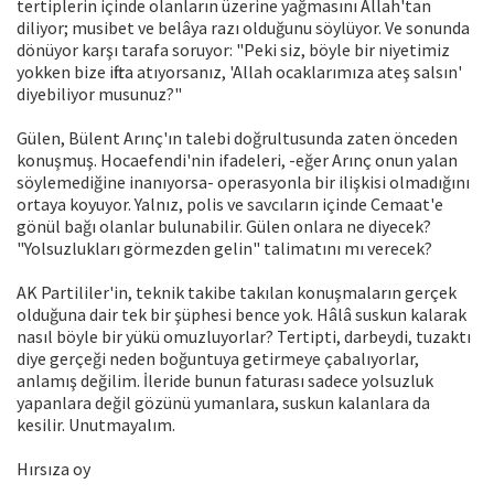
tertiplerin içinde olanların üzerine yağmasını Allah'tan
diliyor; musibet ve belâya razı olduğunu söylüyor. Ve sonunda
dönüyor karşı tarafa soruyor: "Peki siz, böyle bir niyetimiz
yokken bize iftira atıyorsanız, 'Allah ocaklarımıza ateş salsın'
diyebiliyor musunuz?"
Gülen, Bülent Arınç'ın talebi doğrultusunda zaten önceden
konuşmuş. Hocaefendi'nin ifadeleri, -eğer Arınç onun yalan
söylemediğine inanıyorsa- operasyonla bir ilişkisi olmadığını
ortaya koyuyor. Yalnız, polis ve savcıların içinde Cemaat'e
gönül bağı olanlar bulunabilir. Gülen onlara ne diyecek?
"Yolsuzlukları görmezden gelin" talimatını mı verecek?
AK Partililer'in, teknik takibe takılan konuşmaların gerçek
olduğuna dair tek bir şüphesi bence yok. Hâlâ suskun kalarak
nasıl böyle bir yükü omuzluyorlar? Tertipti, darbeydi, tuzaktı
diye gerçeği neden boğuntuya getirmeye çabalıyorlar,
anlamış değilim. İleride bunun faturası sadece yolsuzluk
yapanlara değil gözünü yumanlara, suskun kalanlara da
kesilir. Unutmayalım.
Hırsıza oy