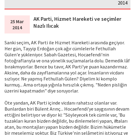
2014
AK Parti, Hizmet Hareketi ve seçimler
25 Mar
Nazlı Ilıcak
2014
Sanki seçim, AK Parti ile Hizmet Hareketi arasında geçiyor.
Her gün, Tayyip Erdoğan çok ağır cümlelerle Fethullah
Gülen'e yükleniyor. Sabah Gazetesi, Hocaefendi'nin
fotoğraflarıyla ve ona yönelik suçlamalarla dolu. Demedik lâf
bırakmıyorlar. Bence bu tavır, AK Parti'ye puan kazandırmaz.
Aksine, daha da zayıflamalarına yol açar. İnsanların vicdanı
sızlıyor. Ne yapmış Fethullah Gülen? Diyelim ki komplo
kurmuş... Ama ortaya yığınla hırsızlık çıkmış. "Neden pisliğin
üzerini kapatmadın" diye soruyorlar.
Öte yandan, AK Parti içinde vicdanı rahatsız olanlar var.
Bunlardan biri Bülent Arınç... Hocaefendi'ye saygısının devam
ettiğini belirtiyor ve diyor ki: "Söyleyecek tek cümle var, 'Bu
tuzakları kuran bizden değildir, bu dinlemeleri yapan, iftiraları
atan, bu montajları yapan bizden değildir. Bizim hükümetle
bir meselemiz yoktur. Biz Türkiye'nin selâmetini istiyoruz ve