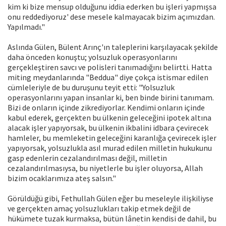
kim ki bize mensup olduğunu iddia ederken bu işleri yapmışsa
onu reddediyoruz' dese mesele kalmayacak bizim açımızdan.
Yapılmadı."
Aslında Gülen, Bülent Arınç'ın taleplerini karşılayacak şekilde
daha önceden konuştu; yolsuzluk operasyonlarını
gerçekleştiren savcı ve polisleri tanımadığını belirtti. Hatta
miting meydanlarında "Beddua" diye çokça istismar edilen
cümleleriyle de bu duruşunu teyit etti: "Yolsuzluk
operasyonlarını yapan insanlar ki, ben binde birini tanımam.
Bizi de onların içinde zikrediyorlar. Kendimi onların içinde
kabul ederek, gerçekten bu ülkenin geleceğini ipotek altına
alacak işler yapıyorsak, bu ülkenin ikbalini idbara çevirecek
hamleler, bu memleketin geleceğini karanlığa çevirecek işler
yapıyorsak, yolsuzlukla asıl murad edilen milletin hukukunu
gasp edenlerin cezalandırılması değil, milletin
cezalandırılmasıysa, bu niyetlerle bu işler oluyorsa, Allah
bizim ocaklarımıza ateş salsın."
Görüldüğü gibi, Fethullah Gülen eğer bu meseleyle ilişkiliyse
ve gerçekten amaç yolsuzlukları takip etmek değil de
hükümete tuzak kurmaksa, bütün lânetin kendisi de dahil, bu