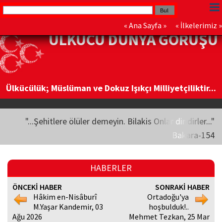
«
Ana Sayfa
» «
İlkelerimiz
»
ÜLKÜCÜ DÜNYA GÖRÜŞÜ
Ülkücülük; Müslüman ve Dokuz Işıkçı Milliyetçiliktir...
"...Şehitlere ölüler demeyin. Bilakis Onlar diridirler..."
Bakara-154
HABERLER
ÖNCEKİ HABER
SONRAKİ HABER
Hâkim en-Nisâburî
Ortadoğu'ya
M.Yaşar Kandemir, 03
hoşbulduk!..
Ağu 2026
Mehmet Tezkan, 25 Mar