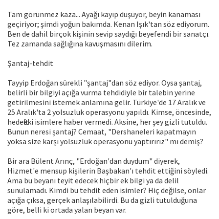
Tam görünmez kaza... Ayağı kayıp düşüyor, beyin kanaması
geçiriyor; şimdi yoğun bakımda. Kenan Işık'tan söz ediyorum.
Ben de dahil birçok kişinin sevip saydığı beyefendi bir sanatçı.
Tez zamanda sağlığına kavuşmasını dilerim.
Şantaj-tehdit
Tayyip Erdoğan sürekli "şantaj"dan söz ediyor. Oysa şantaj,
belirli bir bilgiyi açığa vurma tehdidiyle bir talebin yerine
getirilmesini istemek anlamına gelir. Türkiye'de 17 Aralık ve
25 Aralık'ta 2 yolsuzluk operasyonu yapıldı. Kimse, öncesinde,
hedefteki isimlere haber vermedi. Aksine, her şey gizli tutuldu.
Bunun neresi şantaj? Cemaat, "Dershaneleri kapatmayın
yoksa size karşı yolsuzluk operasyonu yaptırırız" mı demiş?
Bir ara Bülent Arınç, "Erdoğan'dan duydum" diyerek,
Hizmet'e mensup kişilerin Başbakan'ı tehdit ettiğini söyledi.
Ama bu beyanı teyit edecek hiçbir ek bilgi ya da delil
sunulamadı. Kimdi bu tehdit eden isimler? Hiç değilse, onlar
açığa çıksa, gerçek anlaşılabilirdi. Bu da gizli tutulduğuna
göre, belli ki ortada yalan beyan var.