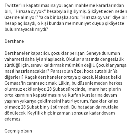
Twitter'ın kapatılmasına yol açan mahkeme kararlarından
biri, "Hırsıza oy yok" hesabıyla ilgiliymiş. Şikâyet eden neden
üzerine alınıyor? Ya da bir başka soru: "Hırsıza oy var" diye bir
hesap açılsaydı, o kişi bundan memnuniyet duyup şikâyette
bulunmayacak mıydı?
Dershane
Dershaneler kapatıldı, çocuklar perişan. Seneye durumun
vahameti daha iyi anlaşılacak. Okullar arasında dengesizlik
sürdüğü için, sınavı kaldırmak mümkün değil. Çocuklar yarışa
nasıl hazırlanacaklar? Parası olan özel hoca tutabilir. Ya
diğerleri? Kaçak dershaneler ortaya çıkacak. Maksat belki
Cemaat'in canını acıtmak. Lâkin, bu düzenlemeden herkes
olumsuz etkileniyor. 28 Şubat sürecinde, imam hatiplerin
orta kısmının kapatılmasını ve Kur'an kurslarına devam
yaşının yukarıya çekilmesini hatırlıyorum. Yasaklar kalıcı
olmadı; 28 Şubat bin yıl sürmedi. Bu hatadan da mutlaka
dönülecek. Keyfilik hiçbir zaman sonsuza kadar devam
edemez.
Geçmiş olsun