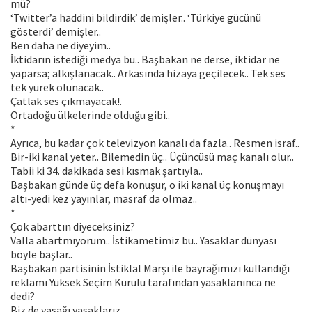
mü?
‘Twitter’a haddini bildirdik’ demişler.. ‘Türkiye gücünü
gösterdi’ demişler..
Ben daha ne diyeyim..
İktidarın istediği medya bu.. Başbakan ne derse, iktidar ne
yaparsa; alkışlanacak.. Arkasında hizaya geçilecek.. Tek ses
tek yürek olunacak..
Çatlak ses çıkmayacak!.
Ortadoğu ülkelerinde olduğu gibi..
*
Ayrıca, bu kadar çok televizyon kanalı da fazla.. Resmen israf..
Bir-iki kanal yeter.. Bilemedin üç.. Üçüncüsü maç kanalı olur..
Tabii ki 34. dakikada sesi kısmak şartıyla..
Başbakan günde üç defa konuşur, o iki kanal üç konuşmayı
altı-yedi kez yayınlar, masraf da olmaz..
*
Çok abarttın diyeceksiniz?
Valla abartmıyorum.. İstikametimiz bu.. Yasaklar dünyası
böyle başlar..
Başbakan partisinin İstiklal Marşı ile bayrağımızı kullandığı
reklamı Yüksek Seçim Kurulu tarafından yasaklanınca ne
dedi?
Biz de yasağı yasaklarız..