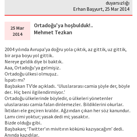
duyarsızlığı
Erhan Başyurt, 25 Mar 2014
Ortadoğu'ya hoşbulduk!..
25 Mar
Mehmet Tezkan
2014
2004 yılında Avrupa’ya doğru yola çıktık, az gittik, uz gittik,
bir arpa boyu yol gittik..
Nereye geldik diye bi baktık..
Aaa, Ortadoğu’ya gelmişiz..
Ortadoğu ülkesi olmuşuz..
İspatı mı?
Başbakan TV’de açıkladı.. ‘Uluslararası camia şöyle der, böyle
der.. Hiç beni ilgilendirmiyor..’
Ortadoğu ülkelerinde böyledir, o ülkeleri yönetenler
uluslararası camia falan dinlemezler.. Bildiklerini okurlar..
İktidarı ele geçiren kraldır.. Ağzından çıkan her söz kanundur..
Lamı cimi yoktur; yasak dedi mi; yasaktır..
Bizde olduğu gibi..
Başbakan; ‘Twitter’ın mivitırın kökünü kazıyacağım’ dedi..
Anında kazıdılar..