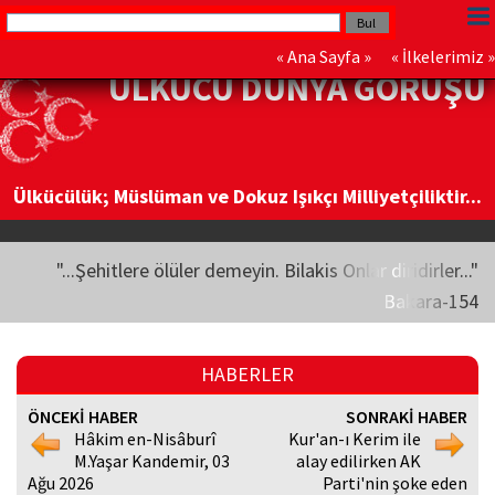
«
Ana Sayfa
» «
İlkelerimiz
»
ÜLKÜCÜ DÜNYA GÖRÜŞÜ
Ülkücülük; Müslüman ve Dokuz Işıkçı Milliyetçiliktir...
"...Şehitlere ölüler demeyin. Bilakis Onlar diridirler..."
Bakara-154
HABERLER
ÖNCEKİ HABER
SONRAKİ HABER
Hâkim en-Nisâburî
Kur'an-ı Kerim ile
M.Yaşar Kandemir, 03
alay edilirken AK
Ağu 2026
Parti'nin şoke eden