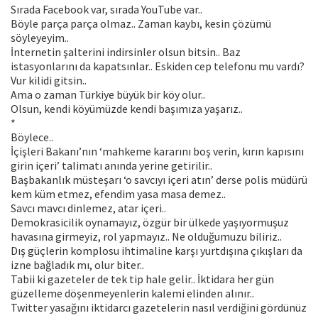
Sırada Facebook var, sırada YouTube var..
Böyle parça parça olmaz.. Zaman kaybı, kesin çözümü
söyleyeyim..
İnternetin şalterini indirsinler olsun bitsin.. Baz
istasyonlarını da kapatsınlar.. Eskiden cep telefonu mu vardı?
Vur kilidi gitsin..
Ama o zaman Türkiye büyük bir köy olur..
Olsun, kendi köyümüzde kendi başımıza yaşarız..
*
Böylece..
İçişleri Bakanı’nın ‘mahkeme kararını boş verin, kırın kapısını
girin içeri’ talimatı anında yerine getirilir..
Başbakanlık müsteşarı ‘o savcıyı içeri atın’ derse polis müdürü
kem küm etmez, efendim yasa masa demez..
Savcı mavcı dinlemez, atar içeri..
Demokrasicilik oynamayız, özgür bir ülkede yaşıyormuşuz
havasına girmeyiz, rol yapmayız.. Ne olduğumuzu biliriz..
Dış güçlerin komplosu ihtimaline karşı yurtdışına çıkışları da
izne bağladık mı, olur biter..
Tabii ki gazeteler de tek tip hale gelir.. İktidara her gün
güzelleme döşenmeyenlerin kalemi elinden alınır..
Twitter yasağını iktidarcı gazetelerin nasıl verdiğini gördünüz