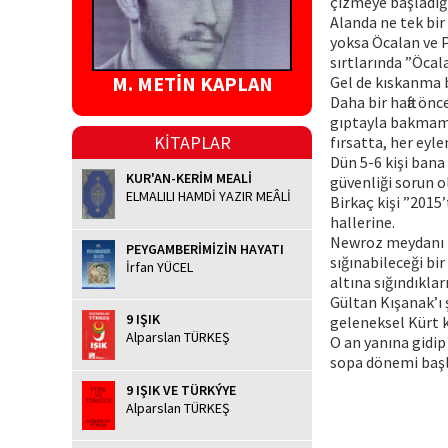
çizmeye başladığı
Alanda ne tek bir 
yoksa Öcalan ve P
sırtlarında ”Öcal
M. METİN KAPLAN
Gel de kıskanma b
Daha bir hafta ön
gıptayla bakmama
KİTAPLAR
fırsatta, her eyle
Dün 5-6 kişi bana 
KUR'AN-KERİM MEALİ
güvenliği sorun o
ELMALILI HAMDİ YAZIR MEÂLİ
Birkaç kişi ”2015
hallerine.
Newroz meydanı t
PEYGAMBERİMİZİN HAYATI
sığınabileceği bi
İrfan YÜCEL
altına sığındıkla
Gültan Kışanak’ı
9 IŞIK
geleneksel Kürt k
Alparslan TÜRKEŞ
O an yanına gidip
sopa dönemi başla
9 IŞIK VE TÜRKÝYE
Alparslan TÜRKEŞ