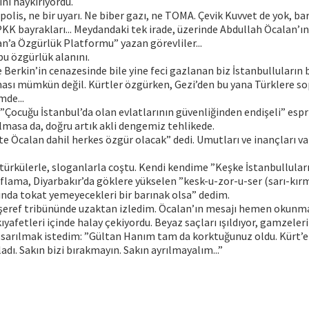
nı haykırıyordu.
polis, ne bir uyarı. Ne biber gazı, ne TOMA. Çevik Kuvvet de yok, bar
KK bayrakları... Meydandaki tek irade, üzerinde Abdullah Öcalan’ın
an’a Özgürlük Platformu” yazan görevliler...
u özgürlük alanını.
ce Berkin’in cenazesinde bile yine feci gazlanan biz İstanbulluların
sı mümkün değil. Kürtler özgürken, Gezi’den bu yana Türklere sop
mde...
”Çocuğu İstanbul’da olan evlatlarının güvenliğinden endişeli” espris
lmasa da, doğru artık akli dengemiz tehlikede.
’te Öcalan dahil herkes özgür olacak” dedi. Umutları ve inançları v
ürkülerle, sloganlarla coştu. Kendi kendime ”Keşke İstanbullular
r flama, Diyarbakır’da göklere yükselen ”kesk-u-zor-u-ser (sarı-kırmı
rında tokat yemeyecekleri bir barınak olsa” dedim.
 şeref tribününde uzaktan izledim. Öcalan’ın mesajı hemen okunm
ıyafetleri içinde halay çekiyordu. Beyaz saçları ışıldıyor, gamzeler
 sarılmak istedim: ”Gültan Hanım tam da korktuğunuz oldu. Kürt’e
dı. Sakın bizi bırakmayın. Sakın ayrılmayalım...”