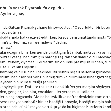
anbul’a yasak Diyarbakır’a özgürlük
ı Aydıntaşbaş
asında Gültan Kışanak şahane bir şey söyledi: ”Özgürlükler bir bütün
e sopa olmaz.”
okaklarında halka eziyet edilirken, bu söz beni umutlandırmıştı. ”S
Sünni’si... Hepimiz aynı gemideyiz ” dedim.
 miyiz?
kır uçağına binerken geride bıraktığım İstanbul, mutsuz, kaygılı ve
witter yasağı hepimiz için bardağı taşıran son damla oldu. Medyay
emi, tehdit, kıyamet... Gözlerimizin önünde prestiji sıfırlanan, t
zel ülkenin trajedisi...
, bambaşka bir ruh hali hakimdi. Bir şehrin neşeli hallerini görmeye
erilim, hep asabiyet var. Unutmuştum kaldırımlarda biber gazı değ
 heyecanın hüküm sürdüğü şehirleri..
böyleydi işte. Trafikte tatlı bir tıkanıklık. Yer yer marşlar söyley
en, gençler, kadınlar, çocuklar... Her yerde mutlu aileler.
lerin başlangıcında. Biz ise belirsizlik ve nefret denizinin tam orta
wroz meydanında yüz binler istediği flamayla, istediği marşla bah
 ötesinde, dünkü meydan artık şu ya da bu biçimde Kürtlerin kendi