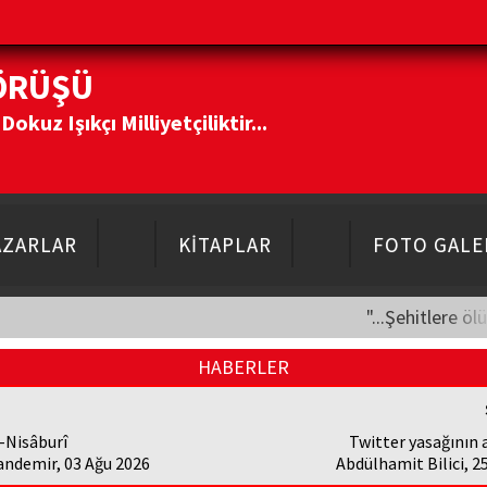
ÖRÜŞÜ
kuz Işıkçı Milliyetçiliktir...
AZARLAR
KİTAPLAR
FOTO GALE
"...Şehitlere öl
HABERLER
-Nisâburî
Twitter yasağının a
andemir, 03 Ağu 2026
Abdülhamit Bilici, 2