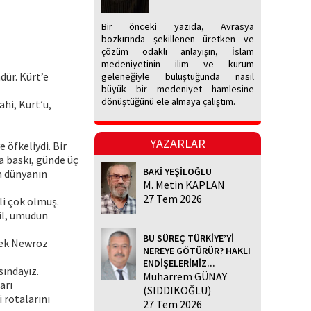
Bir önceki yazıda, Avrasya
bozkırında şekillenen üretken ve
çözüm odaklı anlayışın, İslam
medeniyetinin ilim ve kurum
dür. Kürt’e
geleneğiyle buluştuğunda nasıl
büyük bir medeniyet hamlesine
dönüştüğünü ele almaya çalıştım.
ahi, Kürt’ü,
YAZARLAR
 öfkeliydi. Bir
a baskı, günde üç
BAKİ YEŞİLOĞLU
üm dünyanın
M. Metin KAPLAN
27 Tem 2026
li çok olmuş.
il, umudun
BU SÜREÇ TÜRKİYE’Yİ
erek Newroz
NEREYE GÖTÜRÜR? HAKLI
ENDİŞELERİMİZ...
sındayız.
Muharrem GÜNAY
arı
(SIDDIKOĞLU)
 rotalarını
27 Tem 2026