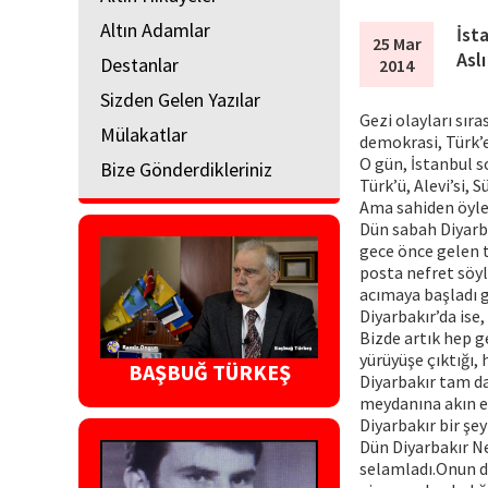
Altın Adamlar
İst
25 Mar
Asl
Destanlar
2014
Sizden Gelen Yazılar
Gezi olayları sır
Mülakatlar
demokrasi, Türk’
O gün, İstanbul s
Bize Gönderdikleriniz
Türk’ü, Alevi’si, 
Ama sahiden öyle
Dün sabah Diyarba
gece önce gelen t
posta nefret söyl
acımaya başladı gü
Diyarbakır’da ise
Bizde artık hep g
yürüyüşe çıktığı,
BAŞBUĞ TÜRKEŞ
Diyarbakır tam da 
meydanına akın ed
Diyarbakır bir şey
Dün Diyarbakır Ne
selamladı.Onun da