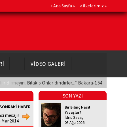
«
Ana Sayfa
» «
İlkelerimiz
»
Rİ
VİDEO GALERİ
üler demeyin. Bilakis Onlar diridirler..." Bakara-154
SON YAZI
SONRAKİ HABER
Bir Bilinç Nasıl
Yavaşlar?
cı mesajı!
İdris Savaş
5 Mar 2014
03 Ağu 2026