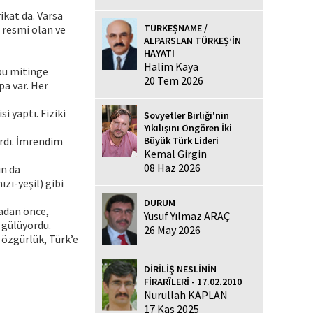
ikat da. Varsa
TÜRKEŞNAME /
 resmi olan ve
ALPARSLAN TÜRKEŞ’İN
HAYATI
Halim Kaya
 bu mitinge
20 Tem 2026
a var. Her
i yaptı. Fiziki
Sovyetler Birliği'nin
Yıkılışını Öngören İki
ardı. İmrendim
Büyük Türk Lideri
Kemal Girgin
08 Haz 2026
ın da
zı-yeşil) gibi
DURUM
adan önce,
Yusuf Yılmaz ARAÇ
i gülüyordu.
26 May 2026
 özgürlük, Türk’e
DİRİLİŞ NESLİNİN
FİRARÎLERİ - 17.02.2010
Nurullah KAPLAN
17 Kas 2025