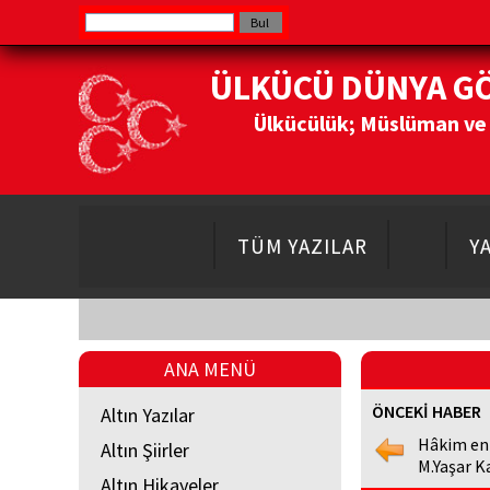
ÜLKÜCÜ DÜNYA G
Ülkücülük; Müslüman ve Do
TÜM YAZILAR
Y
ANA MENÜ
ÖNCEKİ HABER
Altın Yazılar
Hâkim en
Altın Şiirler
M.Yaşar K
Altın Hikayeler