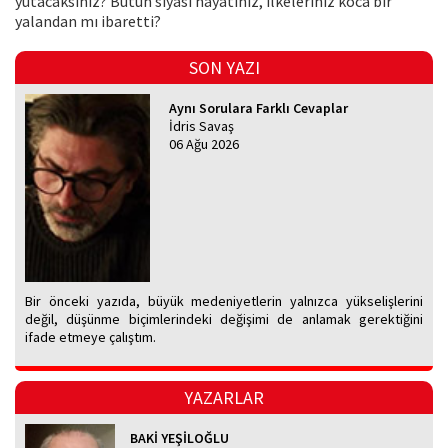
yutacaksınız? Bütün siyasi hayatınız, ilkeleriniz koca bir
yalandan mı ibaretti?
SON YAZI
Aynı Sorulara Farklı Cevaplar
İdris Savaş
06 Ağu 2026
Bir önceki yazıda, büyük medeniyetlerin yalnızca yükselişlerini
değil, düşünme biçimlerindeki değişimi de anlamak gerektiğini
ifade etmeye çalıştım.
YAZARLAR
BAKİ YEŞİLOĞLU