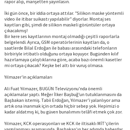
rapor alıp, manşetten yayınlasın.
İki gün önce, bir iddia ortaya attılar. "Silikon maske yöntemli
video ile itibar suikastı yapılabilir" diyorlar. Montaj ses
kayıtları gibi, şimdi de silikon maskeli görüntüler ortaya
çıkacakmış!
Bir kere ses kayıtlarının montaj olmadığı çeşitli raporlarla
belgelendi. Ayrıca, GSM operatörlerinin kayıtları da, o
saatlerde Bilal Erdoğan ile babası arasındaki telefonların
birbiriyle irtibatlı olduğunu ortaya koyuyor. Bugünden kılıf
hazırlamaya çalıştıklarına göre, acaba bazı önemli kasetler
mi ortaya çıkacak? Keşke bel altı bir vuruş olmasa.
Yılmazer'in açıklamaları
Ali Fuat Yılmazer, BUGÜN Televizyonu'nda önemli
açıklamalar yaptı. Meğer İlker Başbuğ'un tutuklanmasını da
Başbakan istemiş. Tabii Erdoğan, Yılmazer'i yalanlıyor ama
artık ona inanmak için ortada hiçbir sebep yok. Hepimizi o
kadar aldatmış ki, bu güven bunalımını telâfi etmek çok zor.
Yılmazer, KCK operasyonları ve KCK ile iltisaklı MİT'çilerin
yargılanması aşamasında, Başbakan'ın her adımda haberdar