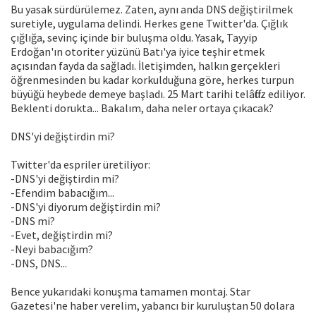
Bu yasak sürdürülemez. Zaten, aynı anda DNS değiştirilmek
suretiyle, uygulama delindi. Herkes gene Twitter'da. Çığlık
çığlığa, sevinç içinde bir buluşma oldu. Yasak, Tayyip
Erdoğan'ın otoriter yüzünü Batı'ya iyice teşhir etmek
açısından fayda da sağladı. İletişimden, halkın gerçekleri
öğrenmesinden bu kadar korkulduğuna göre, herkes turpun
büyüğü heybede demeye başladı. 25 Mart tarihi telâffuz ediliyor.
Beklenti dorukta... Bakalım, daha neler ortaya çıkacak?
DNS'yi değiştirdin mi?
Twitter'da espriler üretiliyor:
-DNS'yi değiştirdin mi?
-Efendim babacığım...
-DNS'yi diyorum değiştirdin mi?
-DNS mi?
-Evet, değiştirdin mi?
-Neyi babacığım?
-DNS, DNS...
Bence yukarıdaki konuşma tamamen montaj. Star
Gazetesi'ne haber verelim, yabancı bir kuruluştan 50 dolara