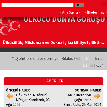
«
Ana Sayfa
» «
İlkelerimiz
»
ÜLKÜCÜ DÜNYA GÖRÜŞÜ
Ülkücülük; Müslüman ve Dokuz Işıkçı Milliyetçiliktir...
"...Şehitlere ölüler demeyin. Bilakis Onlar diridirler..."
Bakara-154
HABERLER
ÖNCEKİ HABER
SONRAKİ HABER
Hâkim en-Nisâburî
AKP’lilere son
M.Yaşar Kandemir, 03
çağırımdır
Ağu 2026
Emre Uslu, 25 Mar 2014