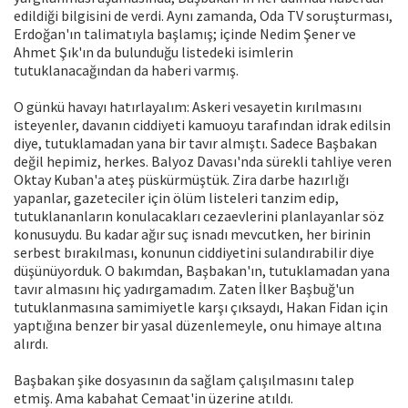
edildiği bilgisini de verdi. Aynı zamanda, Oda TV soruşturması,
Erdoğan'ın talimatıyla başlamış; içinde Nedim Şener ve
Ahmet Şık'ın da bulunduğu listedeki isimlerin
tutuklanacağından da haberi varmış.
O günkü havayı hatırlayalım: Askeri vesayetin kırılmasını
isteyenler, davanın ciddiyeti kamuoyu tarafından idrak edilsin
diye, tutuklamadan yana bir tavır almıştı. Sadece Başbakan
değil hepimiz, herkes. Balyoz Davası'nda sürekli tahliye veren
Oktay Kuban'a ateş püskürmüştük. Zira darbe hazırlığı
yapanlar, gazeteciler için ölüm listeleri tanzim edip,
tutuklananların konulacakları cezaevlerini planlayanlar söz
konusuydu. Bu kadar ağır suç isnadı mevcutken, her birinin
serbest bırakılması, konunun ciddiyetini sulandırabilir diye
düşünüyorduk. O bakımdan, Başbakan'ın, tutuklamadan yana
tavır almasını hiç yadırgamadım. Zaten İlker Başbuğ'un
tutuklanmasına samimiyetle karşı çıksaydı, Hakan Fidan için
yaptığına benzer bir yasal düzenlemeyle, onu himaye altına
alırdı.
Başbakan şike dosyasının da sağlam çalışılmasını talep
etmiş. Ama kabahat Cemaat'in üzerine atıldı.