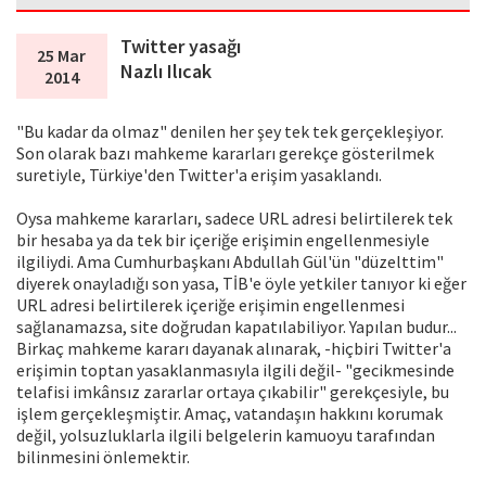
Twitter yasağı
25 Mar
Nazlı Ilıcak
2014
"Bu kadar da olmaz" denilen her şey tek tek gerçekleşiyor.
Son olarak bazı mahkeme kararları gerekçe gösterilmek
suretiyle, Türkiye'den Twitter'a erişim yasaklandı.
Oysa mahkeme kararları, sadece URL adresi belirtilerek tek
bir hesaba ya da tek bir içeriğe erişimin engellenmesiyle
ilgiliydi. Ama Cumhurbaşkanı Abdullah Gül'ün "düzelttim"
diyerek onayladığı son yasa, TİB'e öyle yetkiler tanıyor ki eğer
URL adresi belirtilerek içeriğe erişimin engellenmesi
sağlanamazsa, site doğrudan kapatılabiliyor. Yapılan budur...
Birkaç mahkeme kararı dayanak alınarak, -hiçbiri Twitter'a
erişimin toptan yasaklanmasıyla ilgili değil- "gecikmesinde
telafisi imkânsız zararlar ortaya çıkabilir" gerekçesiyle, bu
işlem gerçekleşmiştir. Amaç, vatandaşın hakkını korumak
değil, yolsuzluklarla ilgili belgelerin kamuoyu tarafından
bilinmesini önlemektir.