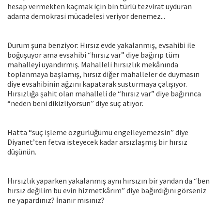
hesap vermekten kaçmak için bin türlü tezvirat uyduran
adama demokrasi mücadelesi veriyor denemez...
Durum şuna benziyor: Hırsız evde yakalanmış, evsahibi ile
boğuşuyor ama evsahibi “hırsız var” diye bağırıp tüm
mahalleyi uyandırmış. Mahalleli hırsızlık mekânında
toplanmaya başlamış, hırsız diğer mahalleler de duymasın
diye evsahibinin ağzını kapatarak susturmaya çalışıyor.
Hırsızlığa şahit olan mahalleli de “hırsız var” diye bağırınca
“neden beni dikizliyorsun” diye suç atıyor.
Hatta “suç işleme özgürlüğümü engelleyemezsin” diye
Diyanet’ten fetva isteyecek kadar arsızlaşmış bir hırsız
düşünün.
Hırsızlık yaparken yakalanmış aynı hırsızın bir yandan da “ben
hırsız değilim bu evin hizmetkârım” diye bağırdığını görseniz
ne yapardınız? İnanır mısınız?