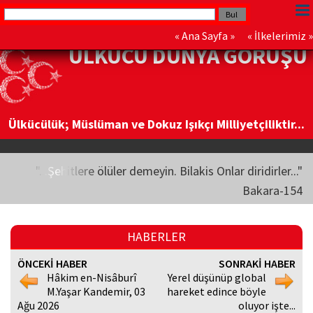
«
Ana Sayfa
» «
İlkelerimiz
»
ÜLKÜCÜ DÜNYA GÖRÜŞÜ
Ülkücülük; Müslüman ve Dokuz Işıkçı Milliyetçiliktir...
"...Şehitlere ölüler demeyin. Bilakis Onlar diridirler..."
Bakara-154
HABERLER
ÖNCEKİ HABER
SONRAKİ HABER
Hâkim en-Nisâburî
Yerel düşünüp global
M.Yaşar Kandemir, 03
hareket edince böyle
Ağu 2026
oluyor işte...