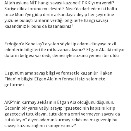
Allah aşkına MİT hangi savaşı kazandı? PKK’yı mı yendi?
Suriye diktatörünü mü devirdi? Mısır’da darbeden iki hafta
önce Mursi’ye gidip diren arkandayız deyip her şeyi eline
yüzüne bulaştıranların verdiği bilgilerle hangi savaşı
kazandınız ki bunu da kazanasınız?
Erdoğan’a Kabataş’ta yalan söyletip adamı dünyaya rezil
edenlerin bilgileri ile mi kazanacaksınız? Efgan Ala iki milyar
doların belgesi var dedi, demesiyle sözünü yemesi bir oldu.
Üzgünüm ama savaş bilgi ve ferasetle kazanılır. Hakan
Fidan’ın bilgisi Efgan Ala’nın feraseti sizi selamete
götürmez...
AKP’nin kurmay zekâsının Efgan Ala olduğunu düşünün.
Gecenin bir yarısı valiyi arayıp “gazetecinin kapısını kırıp
gazeteciyi tutuklayın, tutuklama emri vermeyen savcıyı da
tutuklayın” diyen adamın kurmay zekâsına mı güvenip bu
savaşı kazanacağınızı sanıyorsunuz?