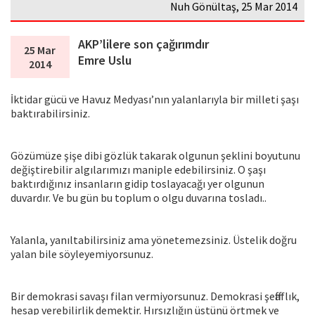
Nuh Gönültaş, 25 Mar 2014
AKP’lilere son çağırımdır
25 Mar
Emre Uslu
2014
İktidar gücü ve Havuz Medyası’nın yalanlarıyla bir milleti şaşı
baktırabilirsiniz.
Gözümüze şişe dibi gözlük takarak olgunun şeklini boyutunu
değiştirebilir algılarımızı maniple edebilirsiniz. O şaşı
baktırdığınız insanların gidip toslayacağı yer olgunun
duvardır. Ve bu gün bu toplum o olgu duvarına tosladı..
Yalanla, yanıltabilirsiniz ama yönetemezsiniz. Üstelik doğru
yalan bile söyleyemiyorsunuz.
Bir demokrasi savaşı filan vermiyorsunuz. Demokrasi şeffaflık,
hesap verebilirlik demektir. Hırsızlığın üstünü örtmek ve