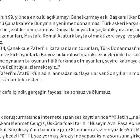
nin 99. yılında en özlü açıklamayı Genelkurmay eski Başkanı İlker 
nü Çanakkale’de Dünya’nın yenilmez donanması Türk askeri karşısın
 bu şekilde sonuçlanması Dünya’da büyük bir şaşkınlık yaratmıştır
kazananları, Mustafa Kemal Atatürk başta olmak üzere saygı ve şük
z.
14, Çanakkale Zaferi’ni kazananların torunları, Türk Donanması’n
 ve kirli oyunlarla Balyoz hükümlüsü olarak cezaevlerinde tutsakt
a oynanan bu oyunun hâlâ farkında olmayanları, seyirci kalmaya 
 ve üzüntüyle izlemekteyiz...”
feri’ni Atatürk’ün adını anmadan kutlayanlar var. Son yılların mod
 sürdürebilecekler...
r defa içindir, gerçeğin faydası ise sonsuz ve ölümsüz.
uk soruşturmasında internete sızan ses kayıtlarında “Milletin ....na
şkanı Mehmet Cengiz, Üsküdar’daki tarihi “Hüseyin Avni Paşa Korus
kut Küçükkaya’nın haberine göre 81 dönüm arazinin yüzde 65’i TM
ış bedeli “0” TL yazıyormuş. Araziyi ne yapacaksınız sorusuna şirket