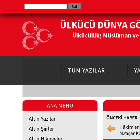
ÜLKÜCÜ DÜNYA G
Ülkücülük; Müslüman ve Do
TÜM YAZILAR
Y
ANA MENÜ
ÖNCEKİ HABER
Altın Yazılar
Hâkim en
Altın Şiirler
M.Yaşar K
Altın Hikayeler