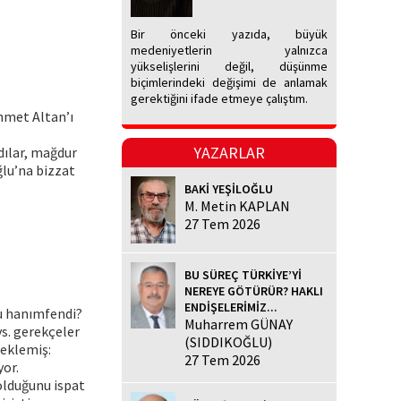
Bir önceki yazıda, büyük
medeniyetlerin yalnızca
yükselişlerini değil, düşünme
biçimlerindeki değişimi de anlamak
gerektiğini ifade etmeye çalıştım.
hmet Altan’ı
YAZARLAR
dılar, mağdur
ğlu’na bizzat
BAKİ YEŞİLOĞLU
M. Metin KAPLAN
27 Tem 2026
BU SÜREÇ TÜRKİYE’Yİ
NEREYE GÖTÜRÜR? HAKLI
ENDİŞELERİMİZ...
bu hanımfendi?
Muharrem GÜNAY
vs. gerekçeler
(SIDDIKOĞLU)
 eklemiş:
27 Tem 2026
yor.
olduğunu ispat