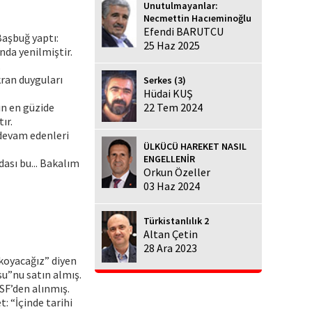
Unutulmayanlar:
Necmettin Hacıeminoğlu
Efendi BARUTCU
Başbuğ yaptı:
25 Haz 2025
da yenilmiştir.
.
ran duyguları
Serkes (3)
Hüdai KUŞ
ın en güzide
22 Tem 2024
ır.
devam edenleri
ÜLKÜCÜ HAREKET NASIL
ENGELLENİR
ası bu... Bakalım
Orkun Özeller
03 Haz 2024
Türkistanlılık 2
Altan Çetin
28 Ara 2023
 koyacağız” diyen
u”nu satın almış.
SF’den alınmış.
: “İçinde tarihi