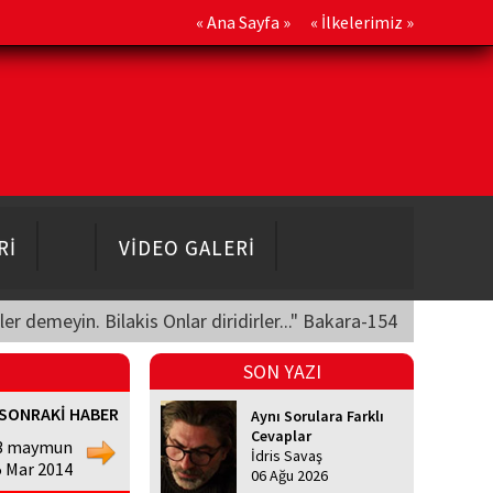
«
Ana Sayfa
» «
İlkelerimiz
»
Rİ
VİDEO GALERİ
üler demeyin. Bilakis Onlar diridirler..." Bakara-154
SON YAZI
SONRAKİ HABER
Aynı Sorulara Farklı
Cevaplar
 3 maymun
İdris Savaş
25 Mar 2014
06 Ağu 2026