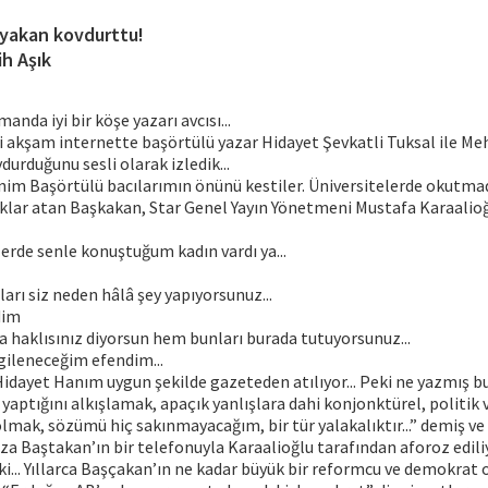
yakan kovdurttu!
ih Aşık
nda iyi bir köşe yazarı avcısı...
i akşam internette başörtülü yazar Hidayet Şevkatli Tuksal ile Me
durduğunu sesli olarak izledik...
im Başörtülü bacılarımın önünü kestiler. Üniversitelerde okutma
uklar atan Başkakan, Star Genel Yayın Yönetmeni Mustafa Karaalio
erde senle konuştuğum kadın vardı ya...
ları siz neden hâlâ şey yapıyorsunuz...
dim
 haklısınız diyorsun hem bunları burada tutuyorsunuz...
lgileneceğim efendim...
idayet Hanım uygun şekilde gazeteden atılıyor... Peki ne yazmış 
yaptığını alkışlamak, apaçık yanlışlara dahi konjonktürel, politik 
lmak, sözümü hiç sakınmayacağım, bir tür yalakalıktır...” demiş ve
 Baştakan’ın bir telefonuyla Karaalioğlu tarafından aforoz edili
... Yıllarca Başçakan’ın ne kadar büyük bir reformcu ve demokrat 