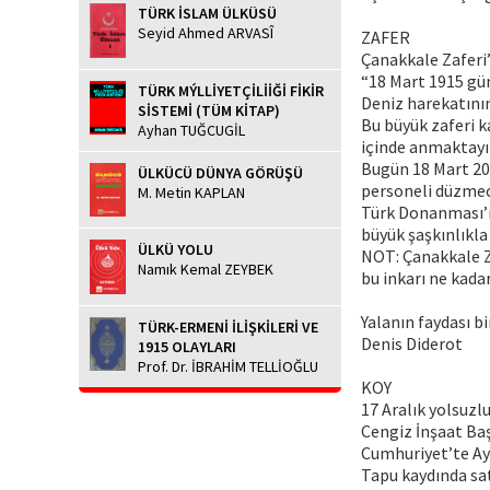
TÜRK İSLAM ÜLKÜSÜ
Seyid Ahmed ARVASÎ
ZAFER
Çanakkale Zaferi’
“18 Mart 1915 gü
TÜRK MÝLLİYETÇİLİİĞİ FİKİR
Deniz harekatının
SİSTEMİ (TÜM KİTAP)
Bu büyük zaferi 
Ayhan TUĞCUGİL
içinde anmaktayı
Bugün 18 Mart 20
ÜLKÜCÜ DÜNYA GÖRÜŞÜ
personeli düzmece
M. Metin KAPLAN
Türk Donanması’n
büyük şaşkınlıkla
ÜLKÜ YOLU
NOT: Çanakkale Za
Namık Kemal ZEYBEK
bu inkarı ne kadar
Yalanın faydası bi
TÜRK-ERMENİ İLİŞKİLERİ VE
Denis Diderot
1915 OLAYLARI
Prof. Dr. İBRAHİM TELLİOĞLU
KOY
17 Aralık yolsuzl
Cengiz İnşaat Ba
Cumhuriyet’te Ay
Tapu kaydında sat