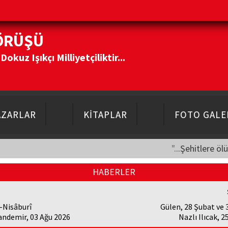
ÖRÜŞÜ
kuz Işıkçı Milliyetçiliktir...
AZARLAR
KİTAPLAR
FOTO GALE
"...Şehitlere öl
HABERLER
-Nisâburî
Gülen, 28 Şubat ve
andemir, 03 Ağu 2026
Nazlı Ilıcak, 