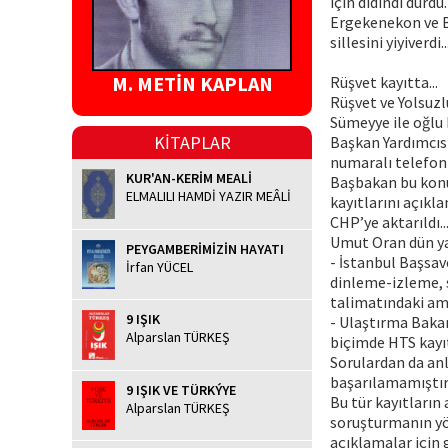
için didindi durdu
Ergekenekon ve Ba
sillesini yiyiverdi..
M. METİN KAPLAN
Rüşvet kayıtta...
Rüşvet ve Yolsuzl
Sümeyye ile oğlu 
KİTAPLAR
Başkan Yardımcıs
numaralı telefonl
KUR'AN-KERİM MEALİ
Başbakan bu konu
ELMALILI HAMDİ YAZIR MEÂLİ
kayıtlarını açıkl
CHP’ye aktarıldı..
Umut Oran dün yap
PEYGAMBERİMİZİN HAYATI
- İstanbul Başsav
İrfan YÜCEL
dinleme-izleme, s
talimatındaki am
9 IŞIK
- Ulaştırma Bakan
Alparslan TÜRKEŞ
biçimde HTS kayıt
Sorulardan da anl
başarılamamıştır.
9 IŞIK VE TÜRKÝYE
Bu tür kayıtların
Alparslan TÜRKEŞ
soruşturmanın yö
açıklamalar için 