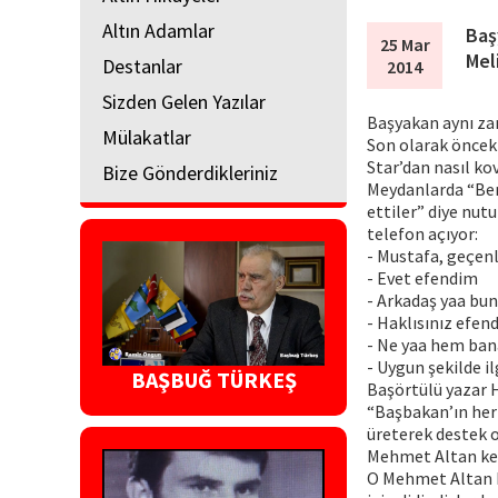
Altın Adamlar
Baş
25 Mar
Mel
Destanlar
2014
Sizden Gelen Yazılar
Başyakan aynı zama
Mülakatlar
Son olarak öncek
Star’dan nasıl kov
Bize Gönderdikleriniz
Meydanlarda “Ben
ettiler” diye nut
telefon açıyor:
- Mustafa, geçenl
- Evet efendim
- Arkadaş yaa bun
- Haklısınız efen
- Ne yaa hem bana
- Uygun şekilde i
BAŞBUĞ TÜRKEŞ
Başörtülü yazar H
“Başbakan’ın her 
üreterek destek o
Mehmet Altan keza
O Mehmet Altan ki