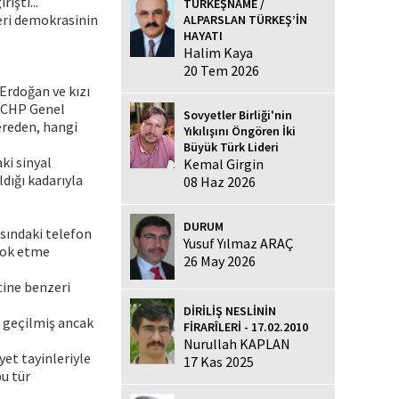
işti...
TÜRKEŞNAME /
leri demokrasinin
ALPARSLAN TÜRKEŞ’İN
HAYATI
Halim Kaya
20 Tem 2026
Erdoğan ve kızı
i CHP Genel
Sovyetler Birliği'nin
ereden, hangi
Yıkılışını Öngören İki
Büyük Türk Lideri
ki sinyal
Kemal Girgin
ldığı kadarıyla
08 Haz 2026
DURUM
asındaki telefon
Yusuf Yılmaz ARAÇ
 Yok etme
26 May 2026
tine benzeri
DİRİLİŞ NESLİNİN
e geçilmiş ancak
FİRARÎLERİ - 17.02.2010
Nurullah KAPLAN
yet tayinleriyle
17 Kas 2025
u tür