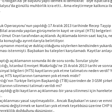
. “Erdoğan AB’ye başvuru yaptı demek ki demokrat” diye ispatlara gir
lyoz’da gönüllü muhbirlik icra etti... Ama eleştirmeye kalkınca i
.
uk Operasyonu’nun yapıldığı 17 Aralık 2013 tarihinde Recep Tayyip 
Bilal arasında yapılan görüşmelerin kayıt ve sinyal (HTS) belgeler
ı Umut Oran tarafından açıklandı. Açıklamada kimin saat kaçta, n
a konuştuğu ayrıntılarıyla belirtiliyor.
şmanın montaj ve dublaj olduğunu söylerken kendisinden yukarda
aması istenmişti. Başbakan bu talepleri karşılamadı. Kayıtlar anlaşı
.
tığı açıklamanın sonunda iki de soru sordu. Sorular şöyle:
cılığı, İstanbul Emniyet Müdürlüğü’ne 15 Aralık 2013 tarihi ve sonr
inyal bilgileri (HTS) kayıtlarını yok etme talimatını neden verdi?
aç HTS kayıtlarının tamamen yok etmek midir?
lığı’nın Türkiye İletişim Başkanlığı (TİB) üzerinden de 3 GSM şirke
larının silinmesi talimatı verildi mi?
aşıldığı gibi kayıtların açıklanması bir yana silinmesi için hareket
..
 açıklanması yasal sayılmayabilir... Ancak Başbakan’ın savcı ve emni
nünü değiştirmek ve kanıtları yok etmek teşebbüsü üzerine CHP b
gereklilik doğduğunu düşünüyor...