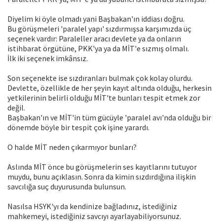
Diyelim ki öyle olmadı yani Başbakan'ın iddiası doğru.
Bu görüşmeleri 'paralel yapı' sızdırmışsa karşımızda üç
seçenek vardır: Paraleller aracı devlete ya da onların
istihbarat örgütüne, PKK'ya ya da MİT'e sızmış olmalı.
İlk iki seçenek imkânsız.
Son seçenekte ise sızdıranları bulmak çok kolay olurdu.
Devlette, özellikle de her şeyin kayıt altında olduğu, herkesin
yetkilerinin belirli olduğu MİT'te bunları tespit etmek zor
değil.
Başbakan'ın ve MİT'in tüm gücüyle 'paralel avı'nda olduğu bir
dönemde böyle bir tespit çok işine yarardı.
O halde MİT neden çıkarmıyor bunları?
Aslında MİT önce bu görüşmelerin ses kayıtlarını tutuyor
muydu, bunu açıklasın. Sonra da kimin sızdırdığına ilişkin
savcılığa suç duyurusunda bulunsun.
Nasılsa HSYK'yı da kendinize bağladınız, istediğiniz
mahkemeyi, istediğiniz savcıyı ayarlayabiliyorsunuz.