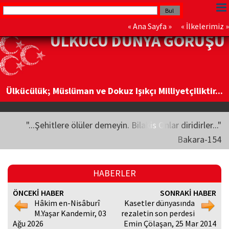
«
Ana Sayfa
» «
İlkelerimiz
»
ÜLKÜCÜ DÜNYA GÖRÜŞÜ
Ülkücülük; Müslüman ve Dokuz Işıkçı Milliyetçiliktir...
"...Şehitlere ölüler demeyin. Bilakis Onlar diridirler..."
Bakara-154
HABERLER
ÖNCEKİ HABER
SONRAKİ HABER
Hâkim en-Nisâburî
Kasetler dünyasında
M.Yaşar Kandemir, 03
rezaletin son perdesi
Ağu 2026
Emin Çölaşan, 25 Mar 2014