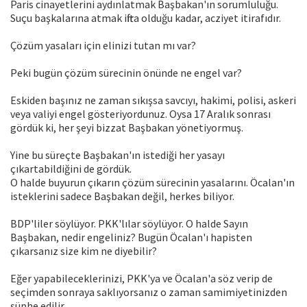
Paris cinayetlerini aydınlatmak Başbakan'ın sorumluluğu.
Suçu başkalarına atmak iftira olduğu kadar, acziyet itirafıdır.
Çözüm yasaları için elinizi tutan mı var?
Peki bugün çözüm sürecinin önünde ne engel var?
Eskiden başınız ne zaman sıkışsa savcıyı, hakimi, polisi, askeri
veya valiyi engel gösteriyordunuz. Oysa 17 Aralık sonrası
gördük ki, her şeyi bizzat Başbakan yönetiyormuş.
Yine bu süreçte Başbakan'ın istediği her yasayı
çıkartabildiğini de gördük.
O halde buyurun çıkarın çözüm sürecinin yasalarını. Öcalan'ın
isteklerini sadece Başbakan değil, herkes biliyor.
BDP'liler söylüyor. PKK'lılar söylüyor. O halde Sayın
Başbakan, nedir engeliniz? Bugün Öcalan'ı hapisten
çıkarsanız size kim ne diyebilir?
Eğer yapabileceklerinizi, PKK'ya ve Öcalan'a söz verip de
seçimden sonraya saklıyorsanız o zaman samimiyetinizden
şüphe edilir.