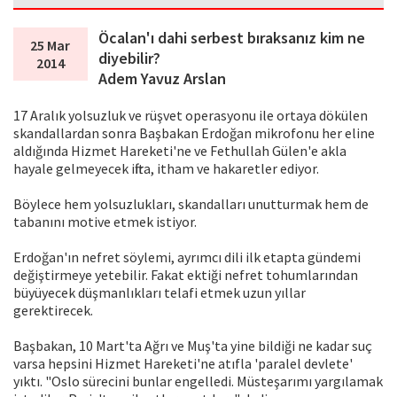
Öcalan'ı dahi serbest bıraksanız kim ne
25 Mar
diyebilir?
2014
Adem Yavuz Arslan
17 Aralık yolsuzluk ve rüşvet operasyonu ile ortaya dökülen
skandallardan sonra Başbakan Erdoğan mikrofonu her eline
aldığında Hizmet Hareketi'ne ve Fethullah Gülen'e akla
hayale gelmeyecek iftira, itham ve hakaretler ediyor.
Böylece hem yolsuzlukları, skandalları unutturmak hem de
tabanını motive etmek istiyor.
Erdoğan'ın nefret söylemi, ayrımcı dili ilk etapta gündemi
değiştirmeye yetebilir. Fakat ektiği nefret tohumlarından
büyüyecek düşmanlıkları telafi etmek uzun yıllar
gerektirecek.
Başbakan, 10 Mart'ta Ağrı ve Muş'ta yine bildiği ne kadar suç
varsa hepsini Hizmet Hareketi'ne atıfla 'paralel devlete'
yıktı. "Oslo sürecini bunlar engelledi. Müsteşarımı yargılamak