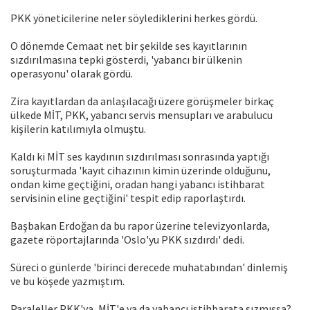
PKK yöneticilerine neler söylediklerini herkes gördü.
O dönemde Cemaat net bir şekilde ses kayıtlarının
sızdırılmasına tepki gösterdi, 'yabancı bir ülkenin
operasyonu' olarak gördü.
Zira kayıtlardan da anlaşılacağı üzere görüşmeler birkaç
ülkede MİT, PKK, yabancı servis mensupları ve arabulucu
kişilerin katılımıyla olmuştu.
Kaldı ki MİT ses kaydının sızdırılması sonrasında yaptığı
soruşturmada 'kayıt cihazının kimin üzerinde olduğunu,
ondan kime geçtiğini, oradan hangi yabancı istihbarat
servisinin eline geçtiğini' tespit edip raporlaştırdı.
Başbakan Erdoğan da bu rapor üzerine televizyonlarda,
gazete röportajlarında 'Oslo'yu PKK sızdırdı' dedi.
Süreci o günlerde 'birinci derecede muhatabından' dinlemiş
ve bu köşede yazmıştım.
Paraleller PKK'ya, MİT'e ya da yabancı istihbarata sızmışsa?