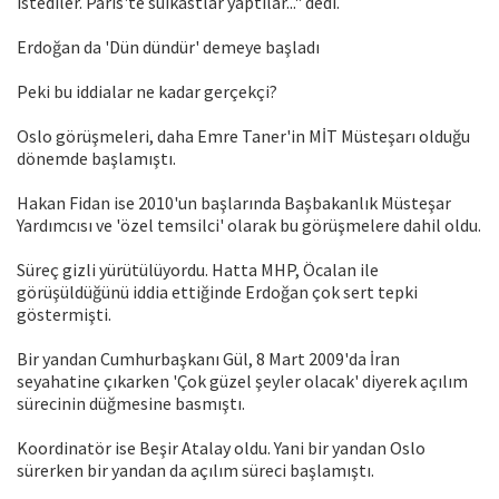
istediler. Paris'te suikastlar yaptılar..." dedi.
Erdoğan da 'Dün dündür' demeye başladı
Peki bu iddialar ne kadar gerçekçi?
Oslo görüşmeleri, daha Emre Taner'in MİT Müsteşarı olduğu
dönemde başlamıştı.
Hakan Fidan ise 2010'un başlarında Başbakanlık Müsteşar
Yardımcısı ve 'özel temsilci' olarak bu görüşmelere dahil oldu.
Süreç gizli yürütülüyordu. Hatta MHP, Öcalan ile
görüşüldüğünü iddia ettiğinde Erdoğan çok sert tepki
göstermişti.
Bir yandan Cumhurbaşkanı Gül, 8 Mart 2009'da İran
seyahatine çıkarken 'Çok güzel şeyler olacak' diyerek açılım
sürecinin düğmesine basmıştı.
Koordinatör ise Beşir Atalay oldu. Yani bir yandan Oslo
sürerken bir yandan da açılım süreci başlamıştı.