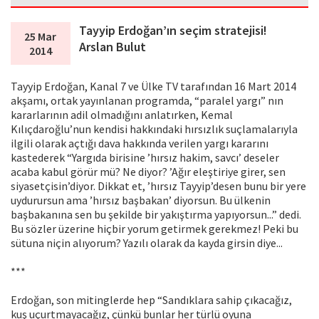
Tayyip Erdoğan’ın seçim stratejisi!
25 Mar
Arslan Bulut
2014
Tayyip Erdoğan, Kanal 7 ve Ülke TV tarafından 16 Mart 2014
akşamı, ortak yayınlanan programda, “paralel yargı” nın
kararlarının adil olmadığını anlatırken, Kemal
Kılıçdaroğlu’nun kendisi hakkındaki hırsızlık suçlamalarıyla
ilgili olarak açtığı dava hakkında verilen yargı kararını
kastederek “Yargıda birisine ’hırsız hakim, savcı’ deseler
acaba kabul görür mü? Ne diyor? ’Ağır eleştiriye girer, sen
siyasetçisin’diyor. Dikkat et, ’hırsız Tayyip’desen bunu bir yere
uydurursun ama ’hırsız başbakan’ diyorsun. Bu ülkenin
başbakanına sen bu şekilde bir yakıştırma yapıyorsun...” dedi.
Bu sözler üzerine hiçbir yorum getirmek gerekmez! Peki bu
sütuna niçin alıyorum? Yazılı olarak da kayda girsin diye...
***
Erdoğan, son mitinglerde hep “Sandıklara sahip çıkacağız,
kuş uçurtmayacağız, çünkü bunlar her türlü oyuna