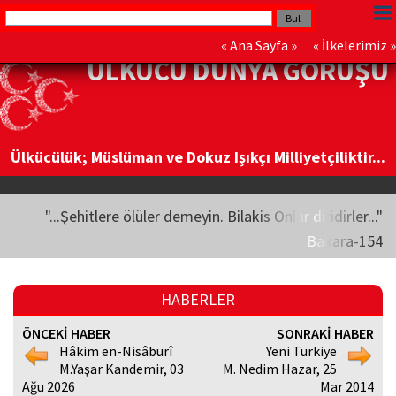
«
Ana Sayfa
» «
İlkelerimiz
»
ÜLKÜCÜ DÜNYA GÖRÜŞÜ
Ülkücülük; Müslüman ve Dokuz Işıkçı Milliyetçiliktir...
"...Şehitlere ölüler demeyin. Bilakis Onlar diridirler..."
Bakara-154
HABERLER
ÖNCEKİ HABER
SONRAKİ HABER
Hâkim en-Nisâburî
Yeni Türkiye
M.Yaşar Kandemir, 03
M. Nedim Hazar, 25
Ağu 2026
Mar 2014