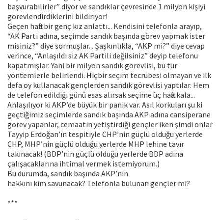
başvurabilirler” diyor ve sandıklar çevresinde 1 milyon kişiyi
görevlendirdiklerini bildiriyor!
Geçen hafta bir genç kız anlattı... Kendisini telefonla arayıp,
“AK Parti adına, seçimde sandık başında görev yapmak ister
misiniz?” diye sormuşlar... Şaşkınlıkla, “AKP mi?” diye cevap
verince, “Anlaşıldı siz AK Partili değilsiniz” deyip telefonu
kapatmışlar. Yani bir milyon sandık görevlisi, bu tür
yöntemlerle belirlendi. Hiçbir seçim tecrübesi olmayan ve ilk
defa oy kullanacak gençlerden sandık görevlisi yaptılar. Hem
de telefon edildiği günü esas alırsak seçime üç hafta kala...
Anlaşılıyor ki AKP’de büyük bir panik var. Asıl korkuları şu ki
geçtiğimiz seçimlerde sandık başında AKP adına cansiperane
görev yapanlar, cemaatin yetiştirdiği gençler iken şimdi onlar
Tayyip Erdoğan’ın tespitiyle CHP’nin güçlü olduğu yerlerde
CHP, MHP’nin güçlü olduğu yerlerde MHP lehine tavır
takınacak! (BDP’nin güçlü olduğu yerlerde BDP adına
çalışacaklarına ihtimal vermek istemiyorum.)
Bu durumda, sandık başında AKP’nin
hakkını kim savunacak? Telefonla bulunan gençler mi?
***