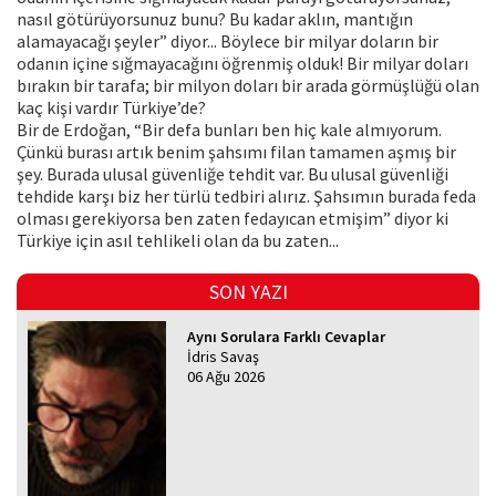
nasıl götürüyorsunuz bunu? Bu kadar aklın, mantığın
alamayacağı şeyler” diyor... Böylece bir milyar doların bir
odanın içine sığmayacağını öğrenmiş olduk! Bir milyar doları
bırakın bir tarafa; bir milyon doları bir arada görmüşlüğü olan
kaç kişi vardır Türkiye’de?
Bir de Erdoğan, “Bir defa bunları ben hiç kale almıyorum.
Çünkü burası artık benim şahsımı filan tamamen aşmış bir
şey. Burada ulusal güvenliğe tehdit var. Bu ulusal güvenliği
tehdide karşı biz her türlü tedbiri alırız. Şahsımın burada feda
olması gerekiyorsa ben zaten fedayıcan etmişim” diyor ki
Türkiye için asıl tehlikeli olan da bu zaten...
SON YAZI
Aynı Sorulara Farklı Cevaplar
İdris Savaş
06 Ağu 2026