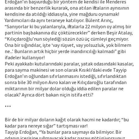
Erdoğan’ın başvurduğu bir yöntem de kendisi ile Menderes
arasında bir benzerlik kurarak, ona atılan iftiraların aynısının
kendisine da atıldığı iddiasıyla, yine mağduru oynamak!
Yardımcıları da aynı teraneye katılıyor. Bülent Arınç,
“Sanıyorlar ki bu yalanlarıyla, iftiralarla 22 milyon oy almış bir
partinin başbakanına diz çöktürecekler” derken Beşir Atalay,
“Kılıçdaroğlu’nun söylediği sözün özü üç cümleyi geçmiyor.
Ona bir sığındılar, işte ‘vay rüşvet, vay yolsuzluk, yok bilmem
ne...’ Bunların artık hiçbir yerde inandırıcılığı kalmadı” gibi
ifadeler kullanıyor!
Peki ayakkabı kutularındaki paralar, yatak odasındaki kasalar,
para sayma makinesi ve son olarak Kısıklı’daki evde Tayyip
Erdoğan’ın oğlundan sıfırlanmasını istediği, sıfırlandıktan
sonra bile 30 milyon Avro kalan ve Kılıçdaroğlu tarafından
miktarının bir milyar dolar olduğu iddia edilen paralar ne
olacak? Ayrıca dört bakan niçin istifa etti?
***
Bir de bir milyar doların kağıt olarak hacmi ne kadardır; “bu
kadar para nereye sığar” tartışması var!
Tayyip Erdoğan, “Ya bunlar para saymayı da bilmiyor. Bir
odanın içerisine sığmayacak kadar parayı götürüyorsunuz,