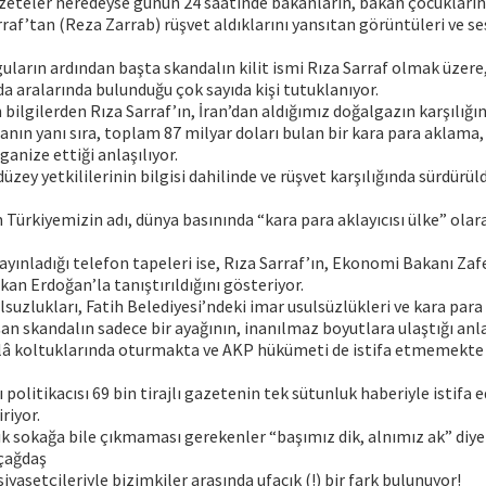
azeteler neredeyse günün 24 saatinde bakanların, bakan çocukların
rraf’tan (Reza Zarrab) rüşvet aldıklarını yansıtan görüntüleri ve ses
uların ardından başta skandalın kilit ismi Rıza Sarraf olmak üzere
da aralarında bulunduğu çok sayıda kişi tutuklanıyor.
bilgilerden Rıza Sarraf’ın, İran’dan aldığımız doğalgazın karşılığı
nın yanı sıra, toplam 87 milyar doları bulan bir kara para aklama, 
rganize ettiği anlaşılıyor.
düzey yetkililerinin bilgisi dahilinde ve rüşvet karşılığında sürdürü
Türkiyemizin adı, dünya basınında “kara para aklayıcısı ülke” ola
ınladığı telefon tapeleri ise, Rıza Sarraf’ın, Ekonomi Bakanı Zaf
an Erdoğan’la tanıştırıldığını gösteriyor.
suzlukları, Fatih Belediyesi’ndeki imar usulsüzlükleri ve kara par
n skandalın sadece bir ayağının, inanılmaz boyutlara ulaştığı anlaş
â koltuklarında oturmakta ve AKP hükümeti de istifa etmemekte d
lı politikacısı 69 bin tirajlı gazetenin tek sütunluk haberiyle istifa e
riyor.
tık sokağa bile çıkmaması gerekenler “başımız dik, alnımız ak” diyeb
çağdaş
yasetçileriyle bizimkiler arasında ufacık (!) bir fark bulunuyor!