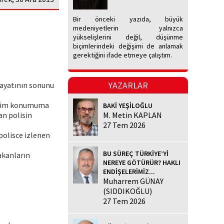
Bir önceki yazıda, büyük
medeniyetlerin yalnızca
yükselişlerini değil, düşünme
biçimlerindeki değişimi de anlamak
gerektiğini ifade etmeye çalıştım.
YAZARLAR
 hayatının sonunu
 benim konumuma
BAKİ YEŞİLOĞLU
an polisin
M. Metin KAPLAN
27 Tem 2026
 polisce izlenen
BU SÜREÇ TÜRKİYE’Yİ
bakanların
NEREYE GÖTÜRÜR? HAKLI
ENDİŞELERİMİZ...
Muharrem GÜNAY
(SIDDIKOĞLU)
27 Tem 2026