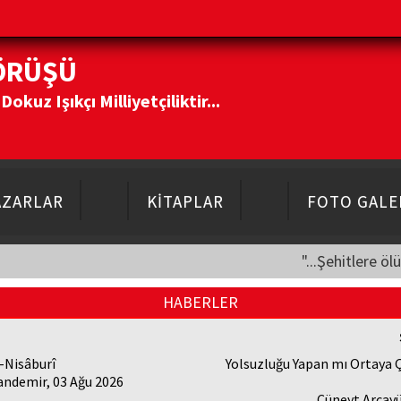
ÖRÜŞÜ
kuz Işıkçı Milliyetçiliktir...
AZARLAR
KİTAPLAR
FOTO GALE
"...Şehitlere öl
HABERLER
-Nisâburî
Yolsuzluğu Yapan mı Ortaya 
andemir, 03 Ağu 2026
Cüneyt Arcayü