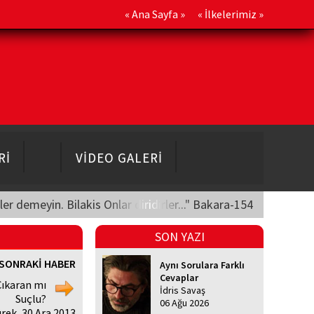
«
Ana Sayfa
» «
İlkelerimiz
»
Rİ
VİDEO GALERİ
üler demeyin. Bilakis Onlar diridirler..." Bakara-154
SON YAZI
SONRAKİ HABER
Aynı Sorulara Farklı
Cevaplar
Çıkaran mı
İdris Savaş
Suçlu?
06 Ağu 2026
rek, 30 Ara 2013