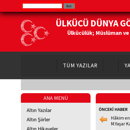
ÜLKÜCÜ DÜNYA G
Ülkücülük; Müslüman ve Do
TÜM YAZILAR
Y
ANA MENÜ
ÖNCEKİ HABER
Altın Yazılar
Hâkim en
Altın Şiirler
M.Yaşar K
Altın Hikayeler