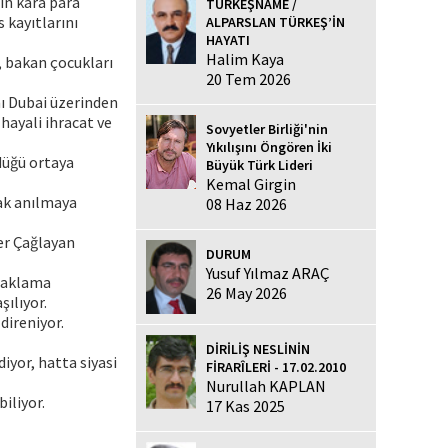
ın kara para
TÜRKEŞNAME /
 kayıtlarını
ALPARSLAN TÜRKEŞ’İN
HAYATI
Halim Kaya
, bakan çocukları
20 Tem 2026
nı Dubai üzerinden
hayali ihracat ve
Sovyetler Birliği'nin
Yıkılışını Öngören İki
ldüğü ortaya
Büyük Türk Lideri
Kemal Girgin
rak anılmaya
08 Haz 2026
er Çağlayan
DURUM
Yusuf Yılmaz ARAÇ
a aklama
26 May 2026
ılıyor.
ireniyor.
DİRİLİŞ NESLİNİN
diyor, hatta siyasi
FİRARÎLERİ - 17.02.2010
Nurullah KAPLAN
iliyor.
17 Kas 2025