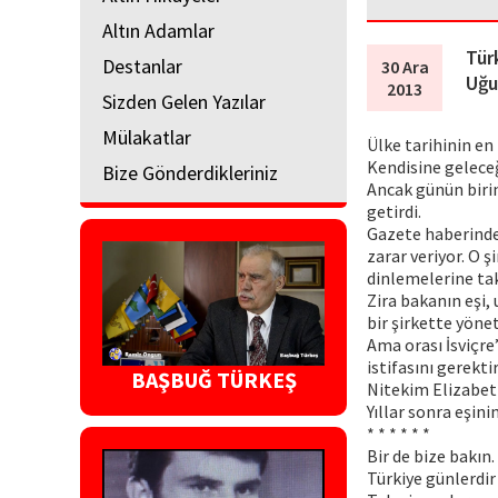
Altın Adamlar
Türk
Destanlar
30 Ara
Uğu
2013
Sizden Gelen Yazılar
Mülakatlar
Ülke tarihinin en 
Kendisine gelece
Bize Gönderdikleriniz
Ancak günün birin
getirdi.
Gazete haberinde
zarar veriyor. O ş
dinlemelerine tak
Zira bakanın eşi, 
bir şirkette yöne
Ama orası İsviçre
istifasını gerekti
BAŞBUĞ TÜRKEŞ
Nitekim Elizabeth
Yıllar sonra eşin
* * * * * *
Bir de bize bakın.
Türkiye günlerdir