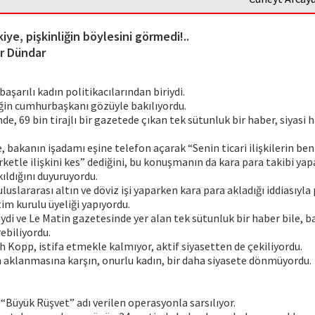
iye, pişkinliğin böylesini görmedi!..
r Dündar
başarılı kadın politikacılarından biriydi.
ğin cumhurbaşkanı gözüyle bakılıyordu.
de, 69 bin tirajlı bir gazetede çıkan tek sütunluk bir haber, siyasi
, bakanın işadamı eşine telefon açarak “Senin ticari ilişkilerin
irketle ilişkini kes” dediğini, bu konuşmanın da kara para takibi yap
ıldığını duyuruyordu.
uluslararası altın ve döviz işi yaparken kara para akladığı iddiasıyla
tim kurulu üyeliği yapıyordu.
’ydi ve Le Matin gazetesinde yer alan tek sütunluk bir haber bile, 
rebiliyordu.
 Kopp, istifa etmekle kalmıyor, aktif siyasetten de çekiliyordu.
in aklanmasına karşın, onurlu kadın, bir daha siyasete dönmüyordu.
 “Büyük Rüşvet” adı verilen operasyonla sarsılıyor.