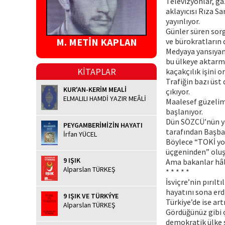
Televizyonlar, g
aklayıcısı Rıza Sa
yayınlıyor.
Günler süren sorg
M. METİN KAPLAN
ve bürokratların 
Medyaya yansıyan 
bu ülkeye aktarma
KİTAPLAR
kaçakçılık işini o
Trafiğin bazı üst 
KUR'AN-KERİM MEALİ
çıkıyor.
ELMALILI HAMDİ YAZIR MEÂLİ
Maalesef güzelim 
başlanıyor.
Dün SÖZCÜ’nün yay
PEYGAMBERİMİZİN HAYATI
tarafından Başbak
İrfan YÜCEL
Böylece “TOKİ yol
üçgeninden” oluşa
9 IŞIK
Ama bakanlar hâl
Alparslan TÜRKEŞ
* * * * *
İsviçre’nin pırıltı
hayatını sona erdi
9 IŞIK VE TÜRKÝYE
Türkiye’de ise ar
Alparslan TÜRKEŞ
Gördüğünüz gibi 
demokratik ülke si