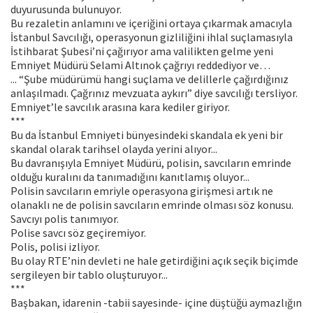
duyurusunda bulunuyor.
Bu rezaletin anlamını ve içeriğini ortaya çıkarmak amacıyla
İstanbul Savcılığı, operasyonun gizliliğini ihlal suçlamasıyla
İstihbarat Şubesi’ni çağırıyor ama valilikten gelme yeni
Emniyet Müdürü Selami Altınok çağrıyı reddediyor ve…
... “Şube müdürümü hangi suçlama ve delillerle çağırdığınız
anlaşılmadı. Çağrınız mevzuata aykırı” diye savcılığı tersliyor.
Emniyet’le savcılık arasına kara kediler giriyor.
***
Bu da İstanbul Emniyeti bünyesindeki skandala ek yeni bir
skandal olarak tarihsel olayda yerini alıyor...
Bu davranışıyla Emniyet Müdürü, polisin, savcıların emrinde
olduğu kuralını da tanımadığını kanıtlamış oluyor...
Polisin savcıların emriyle operasyona girişmesi artık ne
olanaklı ne de polisin savcıların emrinde olması söz konusu.
Savcıyı polis tanımıyor.
Polise savcı söz geçiremiyor.
Polis, polisi izliyor.
Bu olay RTE’nin devleti ne hale getirdiğini açık seçik biçimde
sergileyen bir tablo oluşturuyor...
***
Başbakan, idarenin -tabii sayesinde- içine düştüğü aymazlığın