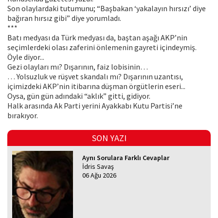
Son olaylardaki tutumunu; “Başbakan ‘yakalayın hırsızı’ diye
bağıran hırsız gibi” diye yorumladı.
***
Batı medyası da Türk medyası da, baştan aşağı AKP’nin
seçimlerdeki olası zaferini önlemenin gayreti içindeymiş.
Öyle diyor...
Gezi olayları mı? Dışarının, faiz lobisinin…
… Yolsuzluk ve rüşvet skandalı mı? Dışarının uzantısı,
içimizdeki AKP’nin itibarına düşman örgütlerin eseri...
Oysa, gün gün adındaki “aklık” gitti, gidiyor.
Halk arasında Ak Parti yerini Ayakkabı Kutu Partisi’ne
bırakıyor.
SON YAZI
Aynı Sorulara Farklı Cevaplar
İdris Savaş
06 Ağu 2026