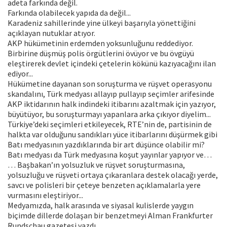
adeta farkında değil.
Farkında olabilecek yapıda da değil...
Karadeniz sahillerinde yine ülkeyi başarıyla yönettiğini
açıklayan nutuklar atıyor.
AKP hükümetinin erdemden yoksunluğunu reddediyor.
Birbirine düşmüş polis örgütlerini övüyor ve bu övgüyü
eleştirerek devlet içindeki çetelerin kökünü kazıyacağını ilan
ediyor...
Hükümetine dayanan son soruşturma ve rüşvet operasyonu
skandalını, Türk medyası allayıp pullayıp seçimler arifesinde
AKP iktidarının halk indindeki itibarını azaltmak için yazıyor,
büyütüyor, bu soruşturmayı yapanlara arka çıkıyor diyelim...
Türkiye’deki seçimleri etkileyecek, RTE’nin de, partisinin de
halkta var olduğunu sandıkları yüce itibarlarını düşürmek gibi
Batı medyasının yazdıklarında bir art düşünce olabilir mi?
Batı medyası da Türk medyasına koşut yayınlar yapıyor ve…
… Başbakan’ın yolsuzluk ve rüşvet soruşturmasına,
yolsuzluğu ve rüşveti ortaya çıkaranlara destek olacağı yerde,
savcı ve polisleri bir çeteye benzeten açıklamalarla yere
vurmasını eleştiriyor...
Medyamızda, halk arasında ve siyasal kulislerde yaygın
biçimde dillerde dolaşan bir benzetmeyi Alman Frankfurter
Rundschau gazetesi yazdı.