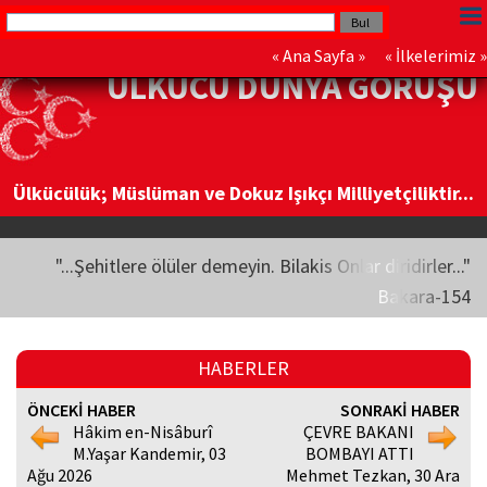
«
Ana Sayfa
» «
İlkelerimiz
»
ÜLKÜCÜ DÜNYA GÖRÜŞÜ
Ülkücülük; Müslüman ve Dokuz Işıkçı Milliyetçiliktir...
"...Şehitlere ölüler demeyin. Bilakis Onlar diridirler..."
Bakara-154
HABERLER
ÖNCEKİ HABER
SONRAKİ HABER
Hâkim en-Nisâburî
ÇEVRE BAKANI
M.Yaşar Kandemir, 03
BOMBAYI ATTI
Ağu 2026
Mehmet Tezkan, 30 Ara