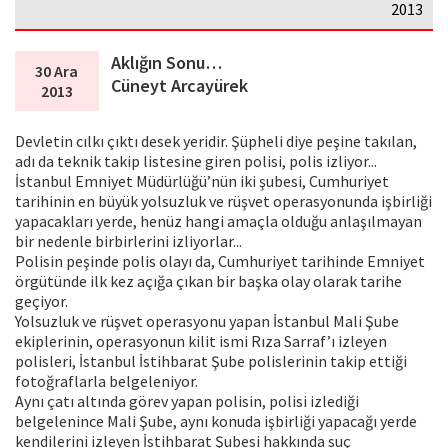
2013
Aklığın Sonu…
30 Ara
Cüneyt Arcayürek
2013
Devletin cılkı çıktı desek yeridir. Şüpheli diye peşine takılan,
adı da teknik takip listesine giren polisi, polis izliyor...
İstanbul Emniyet Müdürlüğü’nün iki şubesi, Cumhuriyet
tarihinin en büyük yolsuzluk ve rüşvet operasyonunda işbirliği
yapacakları yerde, henüz hangi amaçla olduğu anlaşılmayan
bir nedenle birbirlerini izliyorlar...
Polisin peşinde polis olayı da, Cumhuriyet tarihinde Emniyet
örgütünde ilk kez açığa çıkan bir başka olay olarak tarihe
geçiyor.
Yolsuzluk ve rüşvet operasyonu yapan İstanbul Mali Şube
ekiplerinin, operasyonun kilit ismi Rıza Sarraf’ı izleyen
polisleri, İstanbul İstihbarat Şube polislerinin takip ettiği
fotoğraflarla belgeleniyor.
Aynı çatı altında görev yapan polisin, polisi izlediği
belgelenince Mali Şube, aynı konuda işbirliği yapacağı yerde
kendilerini izleyen İstihbarat Şubesi hakkında suç