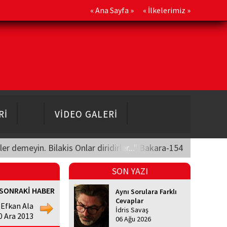
«
Ana Sayfa
» «
İlkelerimiz
»
Rİ
VİDEO GALERİ
üler demeyin. Bilakis Onlar diridirler..." Bakara-154
SON YAZI
SONRAKİ HABER
Aynı Sorulara Farklı
Cevaplar
 Efkan Ala
İdris Savaş
0 Ara 2013
06 Ağu 2026