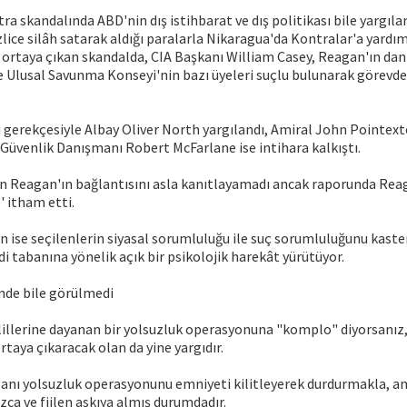
ra skandalında ABD'nin dış istihbarat ve dış politikası bile yargıla
zlice silâh satarak aldığı paralarla Nikaragua'da Kontralar'a yardı
a ortaya çıkan skandalda, CIA Başkanı William Casey, Reagan'ın d
 Ulusal Savunma Konseyi'nin bazı üyeleri suçlu bulunarak görevd
i gerekçesiyle Albay Oliver North yargılandı, Amiral John Pointexter
Güvenlik Danışmanı Robert McFarlane ise intihara kalkıştı.
 Reagan'ın bağlantısını asla kanıtlayamadı ancak raporunda Reag
 itham etti.
ise seçilenlerin siyasal sorumluluğu ile suç sorumluluğunu kaste
i tabanına yönelik açık bir psikolojik harekât yürütüyor.
de bile görülmedi
lillerine dayanan bir yolsuzluk operasyonuna "komplo" diyorsanı
rtaya çıkaracak olan da yine yargıdır.
nı yolsuzluk operasyonunu emniyeti kilitleyerek durdurmakla, an
zca ve fiilen askıya almış durumdadır.