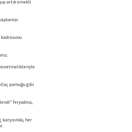
yıp artık emekli
 Başkanlar
y kadrosunu
ınız.
yönetmelikleriyle
hallaç pamuğu gibi
endi" feryadına,
ç karşısında, her
r.