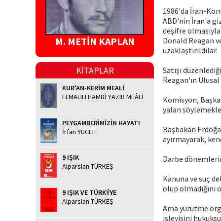
1986'da İran-Kont
ABD'nin İran'a gi
deşifre olmasıyl
M. METİN KAPLAN
Donald Reagan ve
uzaklaştırıldılar.
KİTAPLAR
Satışı düzenlediğ
Reagan'ın Ulusal 
KUR'AN-KERİM MEALİ
ELMALILI HAMDİ YAZIR MEÂLİ
Komisyon, Başkan
yalan söylemekle'
PEYGAMBERİMİZİN HAYATI
Başbakan Erdoğan 
İrfan YÜCEL
ayırmayarak, kend
9 IŞIK
Darbe dönemlerin
Alparslan TÜRKEŞ
Kanuna ve suç de
olup olmadığını o
9 IŞIK VE TÜRKÝYE
Alparslan TÜRKEŞ
Ama yürütme orga
işleyişini hukuksu