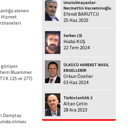
Unutulmayanlar:
Necmettin Hacıeminoğlu
şmanlığa alenen
Efendi BARUTCU
ek Hizmet
25 Haz 2025
rshaneleri
Serkes (3)
Hüdai KUŞ
22 Tem 2024
ÜLKÜCÜ HAREKET NASIL
 görüyor.
ENGELLENİR
ri, hem Muammer
Orkun Özeller
(TCK 125 ve 277)
03 Haz 2024
Türkistanlılık 2
Altan Çetin
28 Ara 2023
an Danıştay
onumda olması