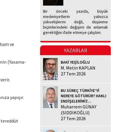
Bir önceki yazıda, büyük
medeniyetlerin yalnızca
yükselişlerini değil, düşünme
biçimlerindeki değişimi de anlamak
gerektiğini ifade etmeye çalıştım.
itham ve
YAZARLAR
kinin (Yasama-
BAKİ YEŞİLOĞLU
M. Metin KAPLAN
27 Tem 2026
verir.
BU SÜREÇ TÜRKİYE’Yİ
NEREYE GÖTÜRÜR? HAKLI
nıza yapışır.
ENDİŞELERİMİZ...
Muharrem GÜNAY
(SIDDIKOĞLU)
27 Tem 2026
e tereddüt