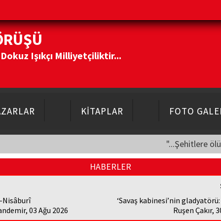
ÖRÜŞÜ
kuz Işıkçı Milliyetçiliktir...
AZARLAR
KİTAPLAR
FOTO GALE
"...Şehitlere öl
HABERLER
-Nisâburî
‘Savaş kabinesi’nin gladyatörü:
andemir, 03 Ağu 2026
Ruşen Çakır, 3