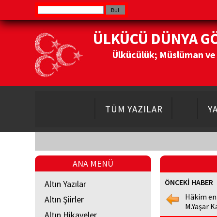
ÜLKÜCÜ DÜNYA G
Ülkücülük; Müslüman ve Do
TÜM YAZILAR
Y
ANA MENÜ
ÖNCEKİ HABER
Altın Yazılar
Hâkim en
Altın Şiirler
M.Yaşar K
Altın Hikayeler