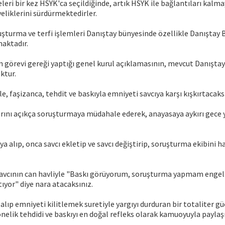
leri bir kez HSYK'ca seçildiğinde, artık HSYK ile bağlantıları kalma
eliklerini sürdürmektedirler.
uşturma ve terfi işlemleri Danıştay bünyesinde özellikle Danıştay
maktadır.
n görevi gereği yaptığı genel kurul açıklamasının, mevcut Danışta
ktur.
, faşizanca, tehdit ve baskıyla emniyeti savcıya karşı kışkırtacaks
ını açıkça soruşturmaya müdahale ederek, anayasaya aykırı gece 
ya alıp, onca savcı ekletip ve savcı değiştirip, soruşturma ekibini 
avcının can havliyle "Baskı görüyorum, soruşturma yapmam engell
ıtıyor" diye nara atacaksınız.
alıp emniyeti kilitlemek suretiyle yargıyı durduran bir totaliter gü
önelik tehdidi ve baskıyı en doğal refleks olarak kamuoyuyla paylaşı