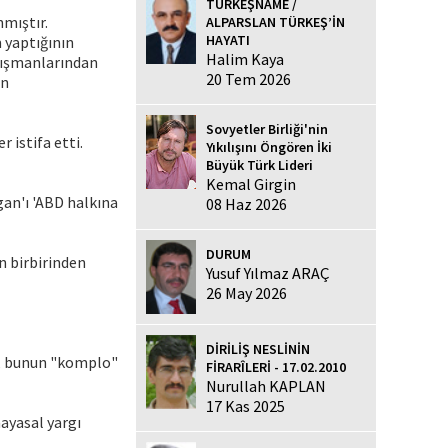
TÜRKEŞNAME /
nmıştır.
ALPARSLAN TÜRKEŞ’İN
HAYATI
m yaptığının
Halim Kaya
anışmanlarından
20 Tem 2026
en
Sovyetler Birliği'nin
 istifa etti.
Yıkılışını Öngören İki
Büyük Türk Lideri
Kemal Girgin
an'ı 'ABD halkına
08 Haz 2026
DURUM
n birbirinden
Yusuf Yılmaz ARAÇ
26 May 2026
DİRİLİŞ NESLİNİN
z, bunun "komplo"
FİRARÎLERİ - 17.02.2010
Nurullah KAPLAN
17 Kas 2025
ayasal yargı