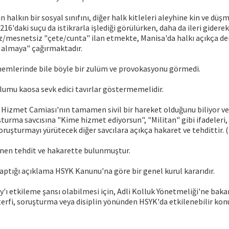
 halkın bir sosyal sınıfını, diğer halk kitleleri aleyhine kin ve dü
216'daki suçu da istikrarla işlediği görülürken, daha da ileri gider
iz/mesnetsiz "çete/cunta" ilan etmekte, Manisa'da halkı açıkça de
r almaya" çağırmaktadır.
nemlerinde bile böyle bir zulüm ve provokasyonu görmedi.
lumu kaosa sevk edici tavırlar göstermemelidir.
 Hizmet Camiası'nın tamamen sivil bir hareket olduğunu biliyor ve
turma savcısına "Kime hizmet ediyorsun", "Militan" gibi ifadele
ruşturmayı yürütecek diğer savcılara açıkça hakaret ve tehdittir. 
enen tehdit ve hakarette bulunmuştur.
ptığı açıklama HSYK Kanunu'na göre bir genel kurul kararıdır.
'ı etkileme şansı olabilmesi için, Adli Kolluk Yönetmeliği'ne bak
 terfi, soruşturma veya disiplin yönünden HSYK'da etkilenebilir k