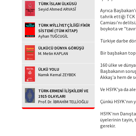
TÜRK İSLAM ÜLKÜSÜ
Seyid Ahmed ARVASÎ
Ayrıca Başbakan'ın
tahrik ettiği TCK 
Camiası'nı delils
TÜRK MÝLLİYETÇİLİİĞİ FİKİR
boykota ve "tavı
SİSTEMİ (TÜM KİTAP)
Ayhan TUĞCUGİL
Türkiye darbe dö
ÜLKÜCÜ DÜNYA GÖRÜŞÜ
Bir başbakan top
M. Metin KAPLAN
160 ülke ve dünya
ÜLKÜ YOLU
Başbakanın soruş
Namık Kemal ZEYBEK
Akkaş'a hem de so
Ve HSYK'ya da al
TÜRK-ERMENİ İLİŞKİLERİ VE
1915 OLAYLARI
Çünkü HSYK'nın ya
Prof. Dr. İBRAHİM TELLİOĞLU
HSYK'nın Danıştay
üyelerinin tayin,
gerekir.