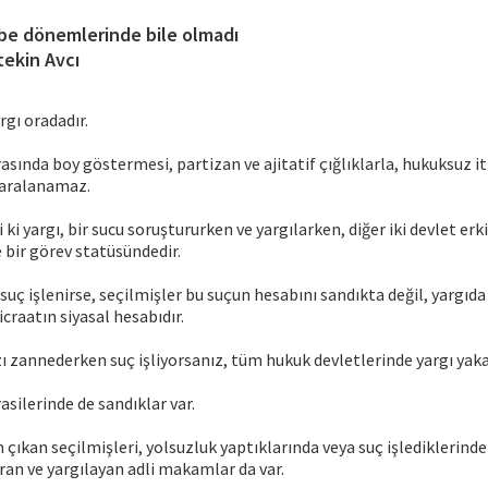
be dönemlerinde bile olmadı
tekin Avcı
rgı oradadır.
asında boy göstermesi, partizan ve ajitatif çığlıklarla, hukuksuz 
karalanamaz.
 ki yargı, bir sucu soruştururken ve yargılarken, diğer iki devlet er
bir görev statüsündedir.
 suç işlenirse, seçilmişler bu suçun hesabını sandıkta değil, yargıda 
icraatın siyasal hesabıdır.
zı zannederken suç işliyorsanız, tüm hukuk devletlerinde yargı yaka
ilerinde de sandıklar var.
çıkan seçilmişleri, yolsuzluk yaptıklarında veya suç işlediklerind
an ve yargılayan adli makamlar da var.