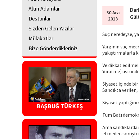
Altın Adamlar
Dar
30 Ara
Gül
Destanlar
2013
Sizden Gelen Yazılar
Suç neredeyse, ya
Mülakatlar
Yargının suç mecr
Bize Gönderdikleriniz
yakıştırmalarla 
Ve dikkat edilmeli
Yürütme) üstünde 
Siyaset içinde bir
Sandıkta verilen, 
Siyaset yaptığını
BAŞBUĞ TÜRKEŞ
Tüm Batı demokras
Ama sandıklardan 
etmeden soruştur