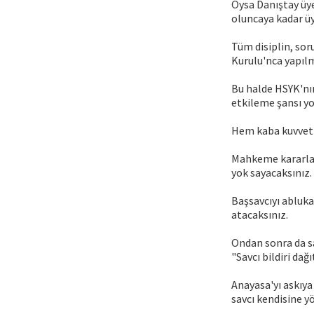
Oysa Danıştay üye
oluncaya kadar üy
Tüm disiplin, sor
Kurulu'nca yapıl
Bu halde HSYK'nı
etkileme şansı yo
Hem kaba kuvvetle
Mahkeme kararlar
yok sayacaksınız.
Başsavcıyı abluka
atacaksınız.
Ondan sonra da s
"Savcı bildiri dağ
Anayasa'yı askıya 
savcı kendisine y