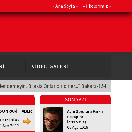
«
Ana Sayfa
» «
İlkelerimiz
»
Rİ
VİDEO GALERİ
üler demeyin. Bilakis Onlar diridirler..." Bakara-154
SON YAZI
SONRAKİ HABER
Aynı Sorulara Farklı
Cevaplar
ısız infaz
İdris Savaş
0 Ara 2013
06 Ağu 2026