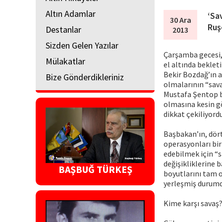
Altın Adamlar
‘Sa
30 Ara
Ruş
Destanlar
2013
Sizden Gelen Yazılar
Çarşamba gecesi,
Mülakatlar
el altında beklet
Bekir Bozdağ’ın a
Bize Gönderdikleriniz
olmalarının “sava
Mustafa Şentop ba
olmasına kesin g
dikkat çekiliyordu
Başbakan’ın, dört
operasyonları bir
edebilmek için “s
değişikliklerine
BAŞBUĞ TÜRKEŞ
boyutlarını tam 
yerleşmiş durumd
Kime karşı savaş