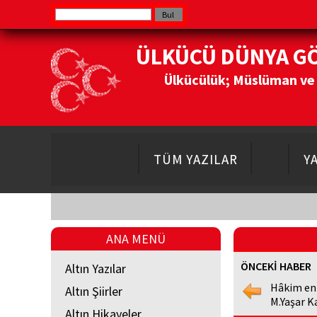
ÜLKÜCÜ DÜNYA G
Ülkücülük; Müslüman ve Do
TÜM YAZILAR
Y
ANA MENÜ
ÖNCEKİ HABER
Altın Yazılar
Hâkim en
Altın Şiirler
M.Yaşar K
Altın Hikayeler