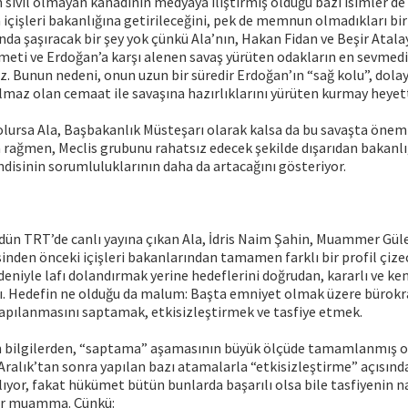
sivil olmayan kanadının medyaya iliştirmiş olduğu bazı isimler d
 içişleri bakanlığına getirileceğini, pek de memnun olmadıkları bir
da şaşıracak bir şey yok çünkü Ala’nın, Hakan Fidan ve Beşir Atalay i
eti ve Erdoğan’a karşı alenen savaş yürüten odakların en sevmediğ
z. Bunun nedeni, onun uzun bir süredir Erdoğan’ın “sağ kolu”, dola
maz olan cemaat ile savaşına hazırlıklarını yürüten kurmay heyett
olursa Ala, Başbakanlık Müsteşarı olarak kalsa da bu savaşta öneml
a rağmen, Meclis grubunu rahatsız edecek şekilde dışarıdan bakanlı
isinin sorumluluklarının daha da artacağını gösteriyor.
dün TRT’de canlı yayına çıkan Ala, İdris Naim Şahin, Muammer Güle
sinden önceki içişleri bakanlarından tamamen farklı bir profil çize
edeniyle lafı dolandırmak yerine hedeflerini doğrudan, kararlı ve k
tı. Hedefin ne olduğu da malum: Başta emniyet olmak üzere bürokr
yapılanmasını saptamak, etkisizleştirmek ve tasfiye etmek.
n bilgilerden, “saptama” aşamasının büyük ölçüde tamamlanmış 
7 Aralık’tan sonra yapılan bazı atamalarla “etkisizleştirme” açısınd
ılıyor, fakat hükümet bütün bunlarda başarılı olsa bile tasfiyenin n
bir muamma. Çünkü: