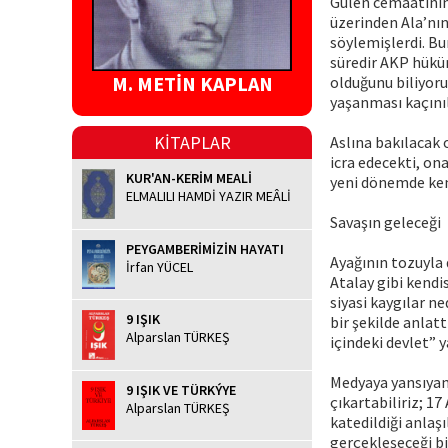
Gülen cemaatinin 
üzerinden Ala’nın
söylemişlerdi. Bun
süredir AKP hüküm
M. METİN KAPLAN
olduğunu biliyoru
yaşanması kaçınıl
KİTAPLAR
Aslına bakılacak 
icra edecekti, on
KUR'AN-KERİM MEALİ
yeni dönemde kend
ELMALILI HAMDİ YAZIR MEÂLİ
Savaşın geleceği
PEYGAMBERİMİZİN HAYATI
Ayağının tozuyla 
İrfan YÜCEL
Atalay gibi kendi
siyasi kaygılar n
9 IŞIK
bir şekilde anlat
Alparslan TÜRKEŞ
içindeki devlet” 
Medyaya yansıya
9 IŞIK VE TÜRKÝYE
çıkartabiliriz; 1
Alparslan TÜRKEŞ
katedildiği anlaş
gerçekleşeceği 