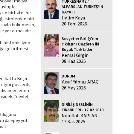
e sosyal medya
TÜRKEŞNAME /
 üslupla
ALPARSLAN TÜRKEŞ’İN
HAYATI
le birlikte, bir
Halim Kaya
i isimlerden biri
20 Tem 2026
yısıyla hükümetin,
e yer almasıdır.
Sovyetler Birliği'nin
i bir fonksiyon
Yıkılışını Öngören İki
ğa getirilmesi
Büyük Türk Lideri
Kemal Girgin
08 Haz 2026
DURUM
r, hatta Beşir
Yusuf Yılmaz ARAÇ
ceğini gösterdi,
26 May 2026
endisinden emin
asideki “devlet
DİRİLİŞ NESLİNİN
FİRARÎLERİ - 17.02.2010
olduğunu
Nurullah KAPLAN
an da epey yol
17 Kas 2025
asıl