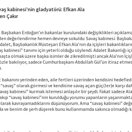
vaş kabinesi’nin gladyatörü: Efkan Ala
en Çakır
 Başbakan Erdoğan’ın bakanlar kurulundaki değişiklikleri açıklama
ilen değerlendirme hemen devreye sokuldu: Savaş kabinesi. Başbak
dalet, Başbakanlık Müsteşarı Efkan Ala’nın da içişleri bakanlıkları
ş kabinesi” tanımı için yeterli olduğu söylendi. Adalet Bakanlığı i
şta olmak üzere başka isimler de zikredilmişti ancak Ala’nın İçiş
özle bakılıyor, sadece Cumhurbaşkanı Abdullah Gül’ün itiraz etmes
.
 bakanını yerinden eden, aile fertleri üzerinden kendisini hedefledi
 “savaş” olarak görmesi ve kendisine savaş açan güç(ler)e karşı da
avaş kabinesi” kurmak istemesi anlaşılır bir şeydi. Fakat sadece Al
 bakıp “savaş kabinesi”nin kurulduğu yorumu yapanların yaşanmakta
olarak kavrayamadıklarını düşünüyorum. Ama “savaş kabinesi” değ
a ve benim de şerh düşerek bunu kullanmamda sakınca olmadığı k
?