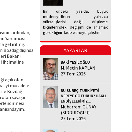
Bir önceki yazıda, büyük
medeniyetlerin yalnızca
yükselişlerini değil, düşünme
biçimlerindeki değişimi de anlamak
sının ardından,
gerektiğini ifade etmeye çalıştım.
an Yardımcısı
na getirilmiş
YAZARLAR
çin Bozdağ dışında
leri Bakanı
i ihtimaline
BAKİ YEŞİLOĞLU
M. Metin KAPLAN
27 Tem 2026
ği açık olan
ha iyi mücadele
BU SÜREÇ TÜRKİYE’Yİ
a ile Bozdağ
NEREYE GÖTÜRÜR? HAKLI
 olan savaşın
ENDİŞELERİMİZ...
erlendirmesi
Muharrem GÜNAY
anısındayım.
(SIDDIKOĞLU)
27 Tem 2026