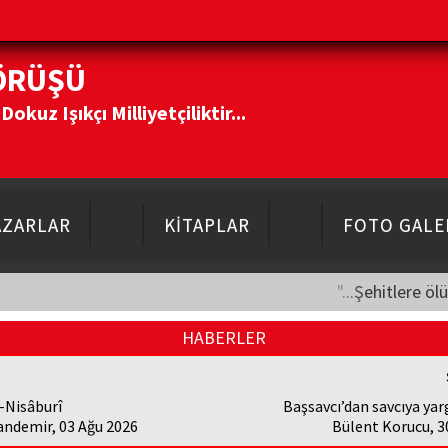
ÖRÜŞÜ
kuz Işıkçı Milliyetçiliktir...
AZARLAR
KİTAPLAR
FOTO GALE
"...Şehitlere öl
HABERLER
-Nisâburî
Başsavcı’dan savcıya yarg
andemir, 03 Ağu 2026
Bülent Korucu, 3