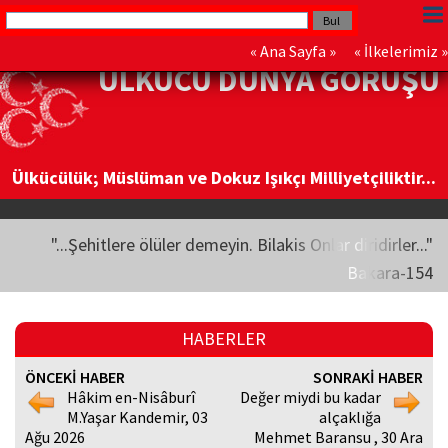
«
Ana Sayfa
» «
İlkelerimiz
»
ÜLKÜCÜ DÜNYA GÖRÜŞÜ
Ülkücülük; Müslüman ve Dokuz Işıkçı Milliyetçiliktir...
"...Şehitlere ölüler demeyin. Bilakis Onlar diridirler..."
Bakara-154
HABERLER
ÖNCEKİ HABER
SONRAKİ HABER
Hâkim en-Nisâburî
Değer miydi bu kadar
M.Yaşar Kandemir, 03
alçaklığa
Ağu 2026
Mehmet Baransu , 30 Ara