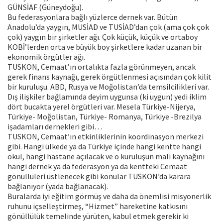
GÜNSİAF (Güneydoğu).
Bu federasyonlara bağlı yüzlerce dernek var. Bütün
Anadolu’da yaygın, MUSİAD ve TUSİAD’dan çok (ama çok çok
çok) yaygın bir şirketler ağı. Çok küçük, küçük ve ortaboy
KOBİ’lerden orta ve büyük boy şirketlere kadar uzanan bir
ekonomik örgütler ağı.
TUSKON, Cemaat’ın ortalıkta fazla görünmeyen, ancak
gerek finans kaynağı, gerek örgütlenmesi açısından çok kilit
bir kuruluşu. ABD, Rusya ve Moğolistan’da temsilcilikleri var.
Dış ilişkiler bağlamında deyim uygunsa (ki uygun) yedi iklim
dört bucakta yerel örgütleri var. Mesela Türkiye-Nijerya,
Türkiye- Moğolistan, Türkiye- Romanya, Türkiye -Brezilya
işadamları dernekleri gibi…
TUSKON, Cemaat’ın etkinliklerinin koordinasyon merkezi
gibi. Hangi ülkede ya da Türkiye içinde hangi kentte hangi
okul, hangi hastane açılacak ve o kuruluşun mali kaynağını
hangi dernek ya da federasyon ya da kentteki Cemaat
gönüllüleri üstlenecek gibi konular TUSKON’da karara
bağlanıyor (yada bağlanacak).
Buralarda iyi eğitim görmüş ve daha da önemlisi misyonerlik
ruhunu içselleştirmeş, “Hizmet” hareketine katkısını
gönüllülük temelinde yürüten, kabul etmek gerekir ki