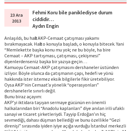
Fehmi Koru bile paniklediyse durum
23 Ara
ciddidir…
2013
Aydın Engin
Anlaşıldı, bu hafta AKP-Cemaat çatışması yakamı
bırakmayacak. Hafta o konuyla başladı, o konuyla bitecek. Yani
“Memlekette başka konu mu yok; ne bu böyle, ha bire
Cemaat – AKP tartışması, çatışması, çekişmesi”
diyenlerdenseniz başka bir yazıya geçin…
Kamuoyu Cemaat-AKP çatışmasını dershaneler üstünden
izliyor. Böyle olunca da çatışmanın çapı, hedefi ve yönü
hakkında ister istemez eksik bilgilerle fikir üretebiliyor.
Oysa AKP’nin Cemaat’a yönelik “operasyonları”
dershanelerle sınırlı değil.
Bunu biraz açayım:
AKP’yi iktidara taşıyan sermaye gücünün en önemli
halkalarından biri “Anadolu kaplanları” diye anılan irili ufaklı
sanayi ve ticaret şirketleriydi. Tayyip Erdoğan’ın hiç
sevmediği, dahası düşman bellediği ve bunu özellikle “Gezi
direnişi” sırasında iyiden iyiye açığa vurduğu İstanbul merkezli