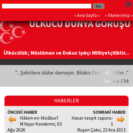
«
Ana Sayfa
» «
İlkelerimiz
»
ÜLKÜCÜ DÜNYA GÖRÜŞÜ
Ülkücülük; Müslüman ve Dokuz Işıkçı Milliyetçiliktir...
"...Şehitlere ölüler demeyin. Bilakis Onlar diridirler..."
Bakara-154
HABERLER
ÖNCEKİ HABER
SONRAKİ HABER
Hâkim en-Nisâburî
Hasar tespit raporu-
M.Yaşar Kandemir, 03
1
Ağu 2026
Ruşen Çakır, 23 Ara 2013