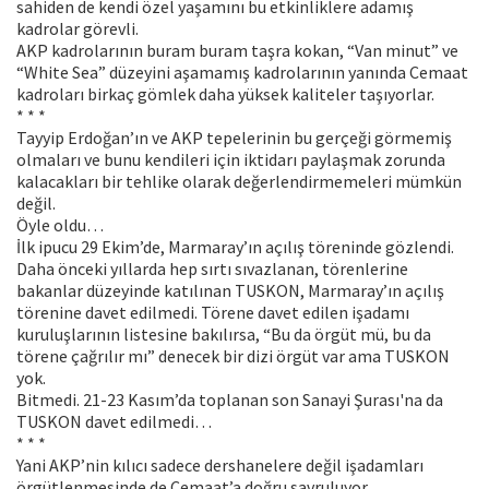
sahiden de kendi özel yaşamını bu etkinliklere adamış
kadrolar görevli.
AKP kadrolarının buram buram taşra kokan, “Van minut” ve
“White Sea” düzeyini aşamamış kadrolarının yanında Cemaat
kadroları birkaç gömlek daha yüksek kaliteler taşıyorlar.
* * *
Tayyip Erdoğan’ın ve AKP tepelerinin bu gerçeği görmemiş
olmaları ve bunu kendileri için iktidarı paylaşmak zorunda
kalacakları bir tehlike olarak değerlendirmemeleri mümkün
değil.
Öyle oldu…
İlk ipucu 29 Ekim’de, Marmaray’ın açılış töreninde gözlendi.
Daha önceki yıllarda hep sırtı sıvazlanan, törenlerine
bakanlar düzeyinde katılınan TUSKON, Marmaray’ın açılış
törenine davet edilmedi. Törene davet edilen işadamı
kuruluşlarının listesine bakılırsa, “Bu da örgüt mü, bu da
törene çağrılır mı” denecek bir dizi örgüt var ama TUSKON
yok.
Bitmedi. 21-23 Kasım’da toplanan son Sanayi Şurası'na da
TUSKON davet edilmedi…
* * *
Yani AKP’nin kılıcı sadece dershanelere değil işadamları
örgütlenmesinde de Cemaat’a doğru savruluyor.