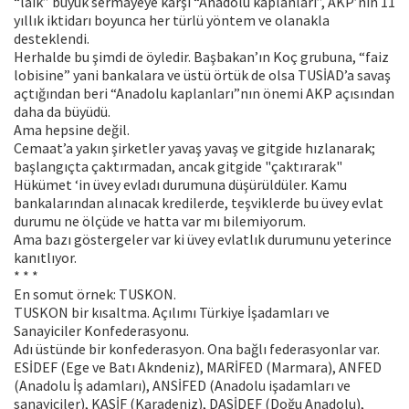
“lâik” büyük sermayeye karşı “Anadolu kaplanları”, AKP’nin 11
yıllık iktidarı boyunca her türlü yöntem ve olanakla
desteklendi.
Herhalde bu şimdi de öyledir. Başbakan’ın Koç grubuna, “faiz
lobisine” yani bankalara ve üstü örtük de olsa TUSİAD’a savaş
açtığından beri “Anadolu kaplanları”nın önemi AKP açısından
daha da büyüdü.
Ama hepsine değil.
Cemaat’a yakın şirketler yavaş yavaş ve gitgide hızlanarak;
başlangıçta çaktırmadan, ancak gitgide "çaktırarak"
Hükümet ‘in üvey evladı durumuna düşürüldüler. Kamu
bankalarından alınacak kredilerde, teşviklerde bu üvey evlat
durumu ne ölçüde ve hatta var mı bilemiyorum.
Ama bazı göstergeler var ki üvey evlatlık durumunu yeterince
kanıtlıyor.
* * *
En somut örnek: TUSKON.
TUSKON bir kısaltma. Açılımı Türkiye İşadamları ve
Sanayiciler Konfederasyonu.
Adı üstünde bir konfederasyon. Ona bağlı federasyonlar var.
ESİDEF (Ege ve Batı Akndeniz), MARİFED (Marmara), ANFED
(Anadolu İş adamları), ANSİFED (Anadolu işadamları ve
sanayiciler), KASİF (Karadeniz), DASİDEF (Doğu Anadolu),