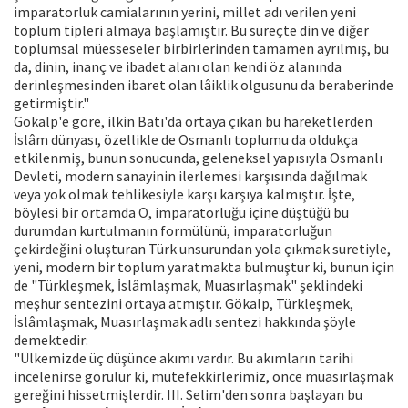
imparatorluk camialarının yerini, millet adı verilen yeni
toplum tipleri almaya başlamıştır. Bu süreçte din ve diğer
toplumsal müesseseler birbirlerinden tamamen ayrılmış, bu
da, dinin, inanç ve ibadet alanı olan kendi öz alanında
derinleşmesinden ibaret olan lâiklik olgusunu da beraberinde
getirmiştir."
Gökalp'e göre, ilkin Batı'da ortaya çıkan bu hareketlerden
İslâm dünyası, özellikle de Osmanlı toplumu da oldukça
etkilenmiş, bunun sonucunda, geleneksel yapısıyla Osmanlı
Devleti, modern sanayinin ilerlemesi karşısında dağılmak
veya yok olmak tehlikesiyle karşı karşıya kalmıştır. İşte,
böylesi bir ortamda O, imparatorluğu içine düştüğü bu
durumdan kurtulmanın formülünü, imparatorluğun
çekirdeğini oluşturan Türk unsurundan yola çıkmak suretiyle,
yeni, modern bir toplum yaratmakta bulmuştur ki, bunun için
de "Türkleşmek, İslâmlaşmak, Muasırlaşmak" şeklindeki
meşhur sentezini ortaya atmıştır. Gökalp, Türkleşmek,
İslâmlaşmak, Muasırlaşmak adlı sentezi hakkında şöyle
demektedir:
"Ülkemizde üç düşünce akımı vardır. Bu akımların tarihi
incelenirse görülür ki, mütefekkirlerimiz, önce muasırlaşmak
gereğini hissetmişlerdir. III. Selim'den sonra başlayan bu