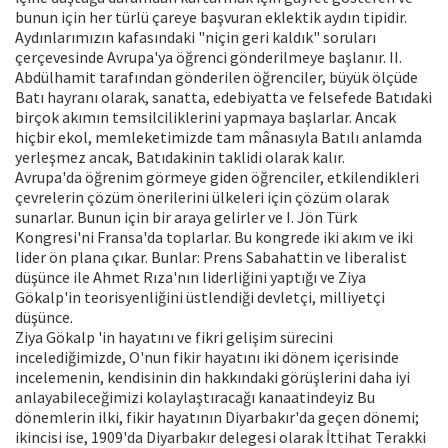
bunun için her türlü çareye başvuran eklektik aydın tipidir.
Aydınlarımızın kafasındaki "niçin geri kaldık" soruları
çerçevesinde Avrupa'ya öğrenci gönderilmeye başlanır. II.
Abdülhamit tarafından gönderilen öğrenciler, büyük ölçüde
Batı hayranı olarak, sanatta, edebiyatta ve felsefede Batıdaki
birçok akımın temsilciliklerini yapmaya başlarlar. Ancak
hiçbir ekol, memleketimizde tam mânasıyla Batılı anlamda
yerleşmez ancak, Batıdakinin taklidi olarak kalır.
Avrupa'da öğrenim görmeye giden öğrenciler, etkilendikleri
çevrelerin çözüm önerilerini ülkeleri için çözüm olarak
sunarlar. Bunun için bir araya gelirler ve I. Jön Türk
Kongresi'ni Fransa'da toplarlar. Bu kongrede iki akım ve iki
lider ön plana çıkar. Bunlar: Prens Sabahattin ve liberalist
düşünce ile Ahmet Rıza'nın liderliğini yaptığı ve Ziya
Gökalp'in teorisyenliğini üstlendiği devletçi, milliyetçi
düşünce.
Ziya Gökalp 'in hayatını ve fikri gelişim sürecini
incelediğimizde, O'nun fikir hayatını iki dönem içerisinde
incelemenin, kendisinin din hakkındaki görüşlerini daha iyi
anlayabileceğimizi kolaylaştıracağı kanaatindeyiz Bu
dönemlerin ilki, fikir hayatının Diyarbakır'da geçen dönemi;
ikincisi ise, 1909'da Diyarbakır delegesi olarak İttihat Terakki