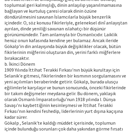
toplumsal geri kalmışlığı, dinin anlaşılıp yaşanılmamasına
bağlayan ve kurtuluş çaresi olarak dinin özüne
döndürülmesini savunan İslamcılarla büyük benzerlik
içindedir. O, söz konusu fikirleriyle, geleneksel dinî anlayıştan
ayrılan, dinde yeniliği savunan ıslahatçı bir düşünür
görünümündedir. Tam anlamıyla bir Osmanlıcıdır. Laiklik
henüz onun kafasında kendine yer bulamaz. Ancak ileride
Gökalp'in din anlayışında büyük değişiklikler olacak, bütün
fikirlerinin miğferini oluşturan din, yerini farklı miğferlere
bırakacaktır.
b. İkinci Dönem
1909 Yılında İttihat Terakki Fırkası'nın büyük kurultayı için
Selanik'e gitmesi, fikirlerinden bir kısmının sorgulamasını ve
yeni açılımları beraberinde getirir. Gökalp, burada ulusçu
eğilimlerle karşılaşır ve bunun sonucunda, önceki fikirlerinde
bir takım değişmeler meydana gelir. Bu dönem, yaklaşık
olarak Osmanlı İmparatorluğu'nun 1918 yılında I. Dünya
Savaşı'nı kaybettiğinin kesinleşmesi ve İttihat Terakki
Fırkası'nın kendini feshedip, liderlerinin yurt dışına kaçışına
kadar sürer.
Gökalp , Selanik'te kaldığı müddet içerisinde, toplumun
içinde bulunduğu sorunları çok daha yakından görme fırsatı