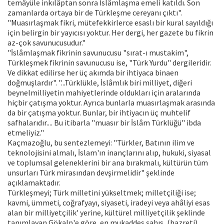
temâyüle inkılâptan sonra İslâmlaşma emeli katıldı. Son
zamanlarda ortaya bir de Türkleşme cereyanı çıktı".
"Muasırlaşmak fikri, mütefekkirlerce esaslı bir kural sayıldığı
için belirgin bir yayıcısı yoktur. Her dergi, her gazete bu fikrin
az-çok savunucusudur."
"İslâmlaşmak fikrinin savunucusu "sırat-ı mustakim",
Türkleşmek fikrinin savunucusu ise, "Türk Yurdu" dergileridir.
Ve dikkat edilirse her üç akımda bir ihtiyaca binaen
doğmuşlardır". "...Türklükle, İslâmlık biri milliyet, diğeri
beynelmilliyetin mahiyetlerinde oldukları için aralarında
hiçbir çatışma yoktur. Ayrıca bunlarla muasırlaşmak arasında
da bir çatışma yoktur. Bunlar, bir ihtiyacın üç muhtelif
safhalarıdır.... Bu itibarla "muasır bir İslâm Türklüğü" ibda
etmeliyiz."
Kaçmazoğlu, bu sentezlemeyi: "Türkler, Batının ilim ve
teknolojisini almalı, İslam'ın inançlarını alıp, hukuki, siyasal
ve toplumsal geleneklerini bir ana bırakmalı, kültürün tüm
unsurları Türk mirasından devşirmelidir" şeklinde
açıklamaktadır.
Türkleşmeyi; Türk milletini yükseltmek; milletçiliği ise;
kavmi, ümmeti, coğrafyayı, siyaseti, iradeyi veya ahâliyi esas
alan bir milliyetçilik' yerine, kültürel milliyetçilik şeklinde
tanımlayan Gökalp'e göre, en mukaddes şahıs, (hazreti)