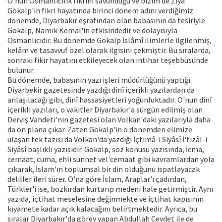
O'nun Osmanlıcılık fikrini savunduğu ve bizim de Ziya
Gökalp'in fikri hayatında birinci dönem adını verdiğimiz
dönemde, Diyarbakır eşrafından olan babasının da tesiriyle
Gökalp, Namık Kemal'in etkisindedir ve dolayısıyla
Osmanlıcıdır. Bu dönemde Gökalp İslâmî ilimlerle ilgilenmiş,
kelâm ve tasavvuf özel olarak ilgisini çekmiştir. Bu sıralarda,
sonraki fikir hayatını etkileyecek olan intihar teşebbüsünde
bulunur.
Bu dönemde, babasının yazı işleri müdürlüğünü yaptığı
Diyarbekir gazetesinde yazdığı dinî içerikli yazılardan da
anlaşılacağı gibi, dinî hassasiyetleri yoğunluktadır. O'nun dinî
içerikli yazıları, o vakitler Diyarbakır'a sürgün edilmiş olan
Derviş Vahdeti'nin gazetesi olan Volkan'daki yazılarıyla daha
da ön plana çıkar. Zaten Gökalp'in o dönemden elimize
ulaşan tek tazısı da Volkan'da yazdığı İçtimâ-i Siyâsî İ'tizâl-i
Siyâsî başlıklı yazısıdır. Gökalp, söz konusu yazısında, İcma,
cemaat, cuma, ehli sünnet vel'cemaat gibi kavramlardan yola
çıkarak, İslam'ın toplumsal bir din olduğunu ispatlayacak
deliller ileri sürer. O'na göre İslam, Araplar'ı çadırdan,
Türkler'i ise, bozkırdan kurtarıp medeni hale getirmiştir. Aynı
yazıda, içtihat meselesine değinmekte ve içtihat kapısının
kıyamete kadar açık kalacağını belirtmektedir. Ayrıca, bu
sıralar Diyarbakır'da görev yapan Abdullah Cevdet ile de