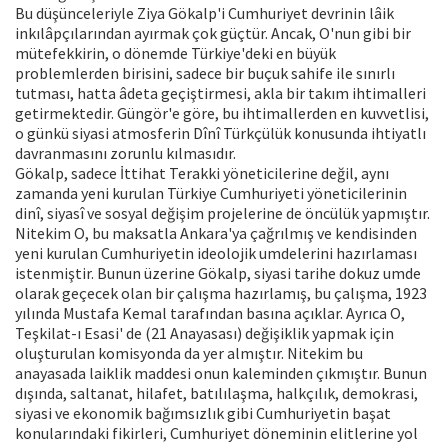
Bu düşünceleriyle Ziya Gökalp'i Cumhuriyet devrinin lâik
inkılâpçılarından ayırmak çok güçtür. Ancak, O'nun gibi bir
mütefekkirin, o dönemde Türkiye'deki en büyük
problemlerden birisini, sadece bir buçuk sahife ile sınırlı
tutması, hatta âdeta geçiştirmesi, akla bir takım ihtimalleri
getirmektedir. Güngör'e göre, bu ihtimallerden en kuvvetlisi,
o günkü siyasi atmosferin Dînî Türkçülük konusunda ihtiyatlı
davranmasını zorunlu kılmasıdır.
Gökalp, sadece İttihat Terakki yöneticilerine değil, aynı
zamanda yeni kurulan Türkiye Cumhuriyeti yöneticilerinin
dinî, siyasî ve sosyal değişim projelerine de öncülük yapmıştır.
Nitekim O, bu maksatla Ankara'ya çağrılmış ve kendisinden
yeni kurulan Cumhuriyetin ideolojik umdelerini hazırlaması
istenmiştir. Bunun üzerine Gökalp, siyasi tarihe dokuz umde
olarak geçecek olan bir çalışma hazırlamış, bu çalışma, 1923
yılında Mustafa Kemal tarafından basına açıklar. Ayrıca O,
Teşkilat-ı Esasi' de (21 Anayasası) değişiklik yapmak için
oluşturulan komisyonda da yer almıştır. Nitekim bu
anayasada laiklik maddesi onun kaleminden çıkmıştır. Bunun
dışında, saltanat, hilafet, batılılaşma, halkçılık, demokrasi,
siyasi ve ekonomik bağımsızlık gibi Cumhuriyetin başat
konularındaki fikirleri, Cumhuriyet döneminin elitlerine yol