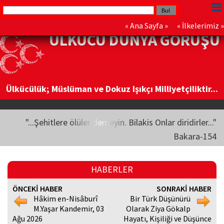
«
Ana Sayfa
» «
İlkelerimiz
»
ÜLKÜCÜ DÜNYA GÖRÜŞÜ
Ülkücülük; Müslüman ve Dokuz Işıkçı Milliyetçiliktir...
"...Şehitlere ölüler demeyin. Bilakis Onlar diridirler..."
Bakara-154
HABERLER
ÖNCEKİ HABER
SONRAKİ HABER
Hâkim en-Nisâburî
Bir Türk Düşünürü
M.Yaşar Kandemir, 03
Olarak Ziya Gökalp
Ağu 2026
Hayatı, Kişiliği ve Düşünce