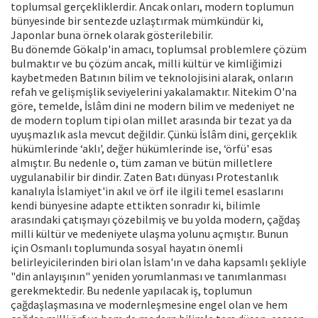
toplumsal gerçekliklerdir. Ancak onları, modern toplumun
bünyesinde bir sentezde uzlaştırmak mümkündür ki,
Japonlar buna örnek olarak gösterilebilir.
Bu dönemde Gökalp'in amacı, toplumsal problemlere çözüm
bulmaktır ve bu çözüm ancak, milli kültür ve kimliğimizi
kaybetmeden Batının bilim ve teknolojisini alarak, onların
refah ve gelişmişlik seviyelerini yakalamaktır. Nitekim O'na
göre, temelde, İslâm dini ne modern bilim ve medeniyet ne
de modern toplum tipi olan millet arasında bir tezat ya da
uyuşmazlık asla mevcut değildir. Çünkü İslâm dini, gerçeklik
hükümlerinde ‘aklı', değer hükümlerinde ise, ‘örfü' esas
almıştır. Bu nedenle o, tüm zaman ve bütün milletlere
uygulanabilir bir dindir. Zaten Batı dünyası Protestanlık
kanalıyla İslamiyet'in akıl ve örf ile ilgili temel esaslarını
kendi bünyesine adapte ettikten sonradır ki, bilimle
arasındaki çatışmayı çözebilmiş ve bu yolda modern, çağdaş
milli kültür ve medeniyete ulaşma yolunu açmıştır. Bunun
için Osmanlı toplumunda sosyal hayatın önemli
belirleyicilerinden biri olan İslam'ın ve daha kapsamlı şekliyle
"din anlayışının" yeniden yorumlanması ve tanımlanması
gerekmektedir. Bu nedenle yapılacak iş, toplumun
çağdaşlaşmasına ve modernleşmesine engel olan ve hem