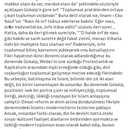
makbul olanı da var, merdud olanı da" şeklindeki sözleriyle
açıklayan Gökalp'e göre örf: "Toplumsal pratiklerden ortaya
çıkan toplumun vicdanıdır" Buna delil olarak ise, İmam-ı Ebu
Yusuf'un: "Nass ile örf teâruz ederlerse bakılır: Eğer nass,
örften mütevellid ise, örfe itibar edilir" sözünü ileri sürer: ,
Hatta, daha da ileri gitmek suretiyle, ""O halde örf de nass
gibi hakiki ve sarih surette değil fakat zımnî, mecazi itibarla
ilahi bir mahiyete haiz olamaz mı? İfadeleriyle, örfe
toplumsal bilinç kavramını yükleyerek onu kutsallaştırır.
Fikri hayatının ikinci dönemi olarak adlandırdığımız bu
dönemde Gökalp, Weber'in öne sürdüğü Protestanlık ve
Kapitalizm arasındaki ilişki örneğinde olduğu gibi, dinî
coşkunluğun toplumsal gelişmeyi motive edeceği fikrindedir.
Bu sebeple, batılılaşma ile İslam, bilimle-din zıt iki alan
değil, bir birini tamamlayan iki unsurdur. Bu dönemde Gökalp,
pozitivist-laik bir portre çizer ve milliyetçiliği, toplumsal
birliği, akılcılığı, lâikliği onaylayan bir İslam anlayışına
sahiptir. Dinsel reform ve dinin aslına döndürülmesi fikriyle
dönemindeki İslamcı modernistlerin tezlerine yaklaşır.
Ancak, onlardan farklı olarak, din ile devleti hatta öteki
sosyo-kültürel faaliyet alanlarını birbirinden ayırmakta ve
laikliği modern toplumun esası olarak kabul edip, bunun