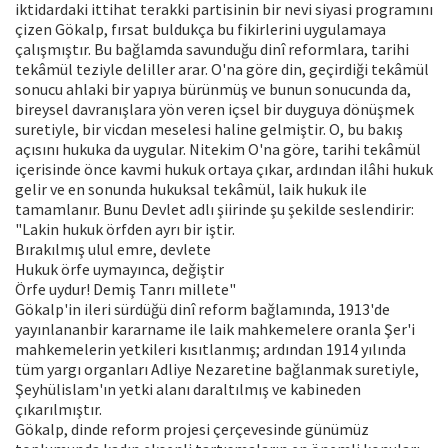
iktidardaki ittihat terakki partisinin bir nevi siyasi programını
çizen Gökalp, fırsat buldukça bu fikirlerini uygulamaya
çalışmıştır. Bu bağlamda savunduğu dinî reformlara, tarihi
tekâmül teziyle deliller arar. O'na göre din, geçirdiği tekâmül
sonucu ahlaki bir yapıya bürünmüş ve bunun sonucunda da,
bireysel davranışlara yön veren içsel bir duyguya dönüşmek
suretiyle, bir vicdan meselesi haline gelmiştir. O, bu bakış
açısını hukuka da uygular. Nitekim O'na göre, tarihi tekâmül
içerisinde önce kavmi hukuk ortaya çıkar, ardından ilâhi hukuk
gelir ve en sonunda hukuksal tekâmül, laik hukuk ile
tamamlanır. Bunu Devlet adlı şiirinde şu şekilde seslendirir:
"Lakin hukuk örfden ayrı bir iştir.
Bırakılmış ulul emre, devlete
Hukuk örfe uymayınca, değiştir
Örfe uydur! Demiş Tanrı millete"
Gökalp'in ileri sürdüğü dinî reform bağlamında, 1913'de
yayınlananbir kararname ile laik mahkemelere oranla Şer'i
mahkemelerin yetkileri kısıtlanmış; ardından 1914 yılında
tüm yargı organları Adliye Nezaretine bağlanmak suretiyle,
Şeyhülislam'ın yetki alanı daraltılmış ve kabineden
çıkarılmıştır.
Gökalp, dinde reform projesi çerçevesinde günümüz