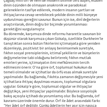
çağdaş milli örf ve hem de modern bilimle ters düşen, esasen
dinin özünden de olmayan anakronik ve paradoksal
geleneklerin tasfiye edilerek, modern insanın şartları ve
ihtiyaçlarına cevap verebilecek şekilde dinin milli bünyeye
uydurulması gereğini savunur. Bunun için ise, dinî değerlerin
araştırılarak, dinin doğru bir biçimde yorumlanması
gerektiğini vurgulamıştır.
Bu dönemde, karşımıza dinde reformu hararetle savunan bir
düşünür olarak karşımıza çıkan Gökalp, özellikle Durkheim'le
tanıştıktan sonra bütün fikirlerini içtimaiyata göre yeniden
düzenleyip, pozitivist bir anlayış benimsemek suretiyle,
fıkhın sosyal prensiplerinin, ictimaî şekillerin ve bünyelerin
değişmelerine tabi olduğunu belirterek; fıkhın mutlak
emirleri yerine, içtimaiyatın ilmi mefkûresinin tercih
edilmesini önerir. O'na göre örf, toplumsal hukukun da
temeli olmalıdır ve içtihatlar da örfü esas almak suretiyle
yapılmalıdır. Bu bağlamda, Fıkıhta zamanın değişmesiyle yeni
içtihatlara ihtiyaç duyulması esasını, toplumsal olgulara
uygular. Gökalp'e göre, toplumsal olgular ve ihtiyaçlar
değiştikçe, yeni ihtiyaçlar yapılmalıdır. Böylece sosyolojik
bakış açısıyla içtihadı da yorumlamış olur. Bu bağlamda, örf
kavramı üzerinde önemle durur. Örf ile âdet arasındaki farkı:
"Her âdet örf değildir. Çünkü âdetlerin her asır için nassça