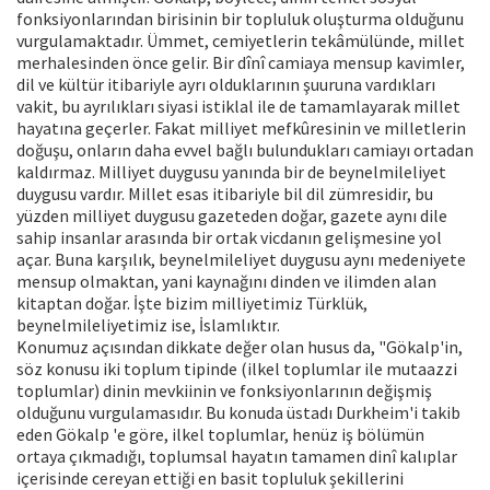
fonksiyonlarından birisinin bir topluluk oluşturma olduğunu
vurgulamaktadır. Ümmet, cemiyetlerin tekâmülünde, millet
merhalesinden önce gelir. Bir dînî camiaya mensup kavimler,
dil ve kültür itibariyle ayrı olduklarının şuuruna vardıkları
vakit, bu ayrılıkları siyasi istiklal ile de tamamlayarak millet
hayatına geçerler. Fakat milliyet mefkûresinin ve milletlerin
doğuşu, onların daha evvel bağlı bulundukları camiayı ortadan
kaldırmaz. Milliyet duygusu yanında bir de beynelmileliyet
duygusu vardır. Millet esas itibariyle bil dil zümresidir, bu
yüzden milliyet duygusu gazeteden doğar, gazete aynı dile
sahip insanlar arasında bir ortak vicdanın gelişmesine yol
açar. Buna karşılık, beynelmileliyet duygusu aynı medeniyete
mensup olmaktan, yani kaynağını dinden ve ilimden alan
kitaptan doğar. İşte bizim milliyetimiz Türklük,
beynelmileliyetimiz ise, İslamlıktır.
Konumuz açısından dikkate değer olan husus da, "Gökalp'in,
söz konusu iki toplum tipinde (ilkel toplumlar ile mutaazzi
toplumlar) dinin mevkiinin ve fonksiyonlarının değişmiş
olduğunu vurgulamasıdır. Bu konuda üstadı Durkheim'i takib
eden Gökalp 'e göre, ilkel toplumlar, henüz iş bölümün
ortaya çıkmadığı, toplumsal hayatın tamamen dinî kalıplar
içerisinde cereyan ettiği en basit topluluk şekillerini