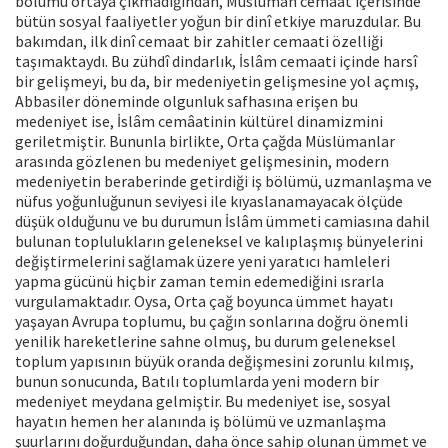
bölümü ortaya çıkmadığından, Müslüman cemaat içerisinde
bütün sosyal faaliyetler yoğun bir dinî etkiye maruzdular. Bu
bakımdan, ilk dinî cemaat bir zahitler cemaati özelliği
taşımaktaydı. Bu zühdî dindarlık, İslâm cemaati içinde harsî
bir gelişmeyi, bu da, bir medeniyetin gelişmesine yol açmış,
Abbasiler döneminde olgunluk safhasına erişen bu
medeniyet ise, İslâm cemâatinin kültürel dinamizmini
geriletmiştir. Bununla birlikte, Orta çağda Müslümanlar
arasında gözlenen bu medeniyet gelişmesinin, modern
medeniyetin beraberinde getirdiği iş bölümü, uzmanlaşma ve
nüfus yoğunluğunun seviyesi ile kıyaslanamayacak ölçüde
düşük olduğunu ve bu durumun İslâm ümmeti camiasına dahil
bulunan toplulukların geleneksel ve kalıplaşmış bünyelerini
değiştirmelerini sağlamak üzere yeni yaratıcı hamleleri
yapma gücünü hiçbir zaman temin edemediğini ısrarla
vurgulamaktadır. Oysa, Orta çağ boyunca ümmet hayatı
yaşayan Avrupa toplumu, bu çağın sonlarına doğru önemli
yenilik hareketlerine sahne olmuş, bu durum geleneksel
toplum yapısının büyük oranda değişmesini zorunlu kılmış,
bunun sonucunda, Batılı toplumlarda yeni modern bir
medeniyet meydana gelmiştir. Bu medeniyet ise, sosyal
hayatın hemen her alanında iş bölümü ve uzmanlaşma
şuurlarını doğurduğundan, daha önce sahip olunan ümmet ve