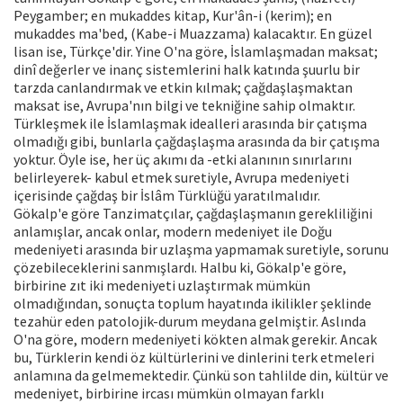
Peygamber; en mukaddes kitap, Kur'ân-i (kerim); en
mukaddes ma'bed, (Kabe-i Muazzama) kalacaktır. En güzel
lisan ise, Türkçe'dir. Yine O'na göre, İslamlaşmadan maksat;
dinî değerler ve inanç sistemlerini halk katında şuurlu bir
tarzda canlandırmak ve etkin kılmak; çağdaşlaşmaktan
maksat ise, Avrupa'nın bilgi ve tekniğine sahip olmaktır.
Türkleşmek ile İslamlaşmak idealleri arasında bir çatışma
olmadığı gibi, bunlarla çağdaşlaşma arasında da bir çatışma
yoktur. Öyle ise, her üç akımı da -etki alanının sınırlarını
belirleyerek- kabul etmek suretiyle, Avrupa medeniyeti
içerisinde çağdaş bir İslâm Türklüğü yaratılmalıdır.
Gökalp'e göre Tanzimatçılar, çağdaşlaşmanın gerekliliğini
anlamışlar, ancak onlar, modern medeniyet ile Doğu
medeniyeti arasında bir uzlaşma yapmamak suretiyle, sorunu
çözebileceklerini sanmışlardı. Halbu ki, Gökalp'e göre,
birbirine zıt iki medeniyeti uzlaştırmak mümkün
olmadığından, sonuçta toplum hayatında ikilikler şeklinde
tezahür eden patolojik-durum meydana gelmiştir. Aslında
O'na göre, modern medeniyeti kökten almak gerekir. Ancak
bu, Türklerin kendi öz kültürlerini ve dinlerini terk etmeleri
anlamına da gelmemektedir. Çünkü son tahlilde din, kültür ve
medeniyet, birbirine ircası mümkün olmayan farklı