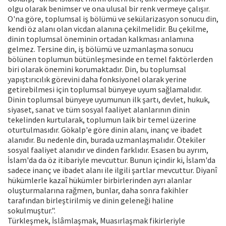
olgu olarak benimser ve ona ulusal bir renk vermeye çalışır.
O'na göre, toplumsal iş bölümü ve sekülarizasyon sonucu din,
kendi öz alanı olan vicdan alanına çekilmelidir. Bu çekilme,
dinin toplumsal öneminin ortadan kalkması anlamına
gelmez. Tersine din, iş bölümü ve uzmanlaşma sonucu
bölünen toplumun bütünleşmesinde en temel faktörlerden
biri olarak önemini korumaktadır. Din, bu toplumsal
yapıştırıcılık görevini daha fonksiyonel olarak yerine
getirebilmesi için toplumsal bünyeye uyum sağlamalıdır.
Dinin toplumsal bünyeye uyumunun ilk şartı, devlet, hukuk,
siyaset, sanat ve tüm sosyal faaliyet alanlarının dinin
tekelinden kurtularak, toplumun laik bir temel üzerine
oturtulmasıdır. Gökalp'e göre dinin alanı, inanç ve ibadet
alanıdır. Bu nedenle din, burada uzmanlaşmalıdır. Ötekiler
sosyal faaliyet alanıdır ve dinden farklıdır. Esasen bu ayrım,
İslam'da da öz itibariyle mevcuttur. Bunun içindir ki, İslam'da
sadece inanç ve ibadet alanı ile ilgili şartlar mevcuttur. Diyanî
hükümlerle kazaî hükümler birbirlerinden ayrı alanlar
oluşturmalarına rağmen, bunlar, daha sonra fakihler
tarafından birleştirilmiş ve dinin geleneği haline
sokulmuştur.".
Türkleşmek, İslâmlaşmak, Muasırlaşmak fikirleriyle