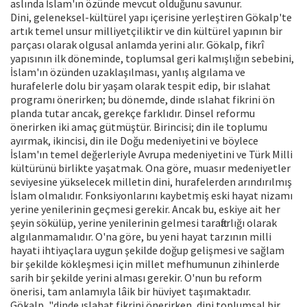
aslında İslam'ın özünde mevcut olduğunu savunur.
Dini, geleneksel-kültürel yapı içerisine yerleştiren Gökalp'te
artık temel unsur milliyetçiliktir ve din kültürel yapının bir
parçası olarak olgusal anlamda yerini alır. Gökalp, fikrî
yapısının ilk döneminde, toplumsal geri kalmışlığın sebebini,
İslam'ın özünden uzaklaşılması, yanlış algılama ve
hurafelerle dolu bir yaşam olarak tespit edip, bir ıslahat
programı önerirken; bu dönemde, dinde ıslahat fikrini ön
planda tutar ancak, gerekçe farklıdır. Dinsel reformu
önerirken iki amaç gütmüştür. Birincisi; din ile toplumu
ayırmak, ikincisi, din ile Doğu medeniyetini ve böylece
İslam'ın temel değerleriyle Avrupa medeniyetini ve Türk Milli
kültürünü birlikte yaşatmak. Ona göre, muasır medeniyetler
seviyesine yükselecek milletin dini, hurafelerden arındırılmış
İslam olmalıdır. Fonksiyonlarını kaybetmiş eski hayat nizamı
yerine yenilerinin geçmesi gerekir. Ancak bu, eskiye ait her
şeyin sökülüp, yerine yenilerinin gelmesi taraftarlığı olarak
algılanmamalıdır. O'na göre, bu yeni hayat tarzının milli
hayati ihtiyaçlara uygun şekilde doğup gelişmesi ve sağlam
bir şekilde kökleşmesi için millet mefhumunun zihinlerde
sarih bir şekilde yerini alması gerekir. O'nun bu reform
önerisi, tam anlamıyla lâik bir hüviyet taşımaktadır.
Gökalp, "dinde ıslahat fikrini önerirken, dini toplumsal bir