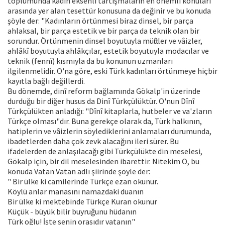
toplumunda kadın eksenli tartışmaların en önemli konuları
arasında yer alan tesettür konusuna da değinir ve bu konuda
şöyle der: "Kadınların örtünmesi biraz dinsel, bir parça
ahlaksal, bir parça estetik ve bir parça da teknik olan bir
sorundur. Örtünmenin dinsel boyutuyla müftüler ve vâizler,
ahlâkî boyutuyla ahlâkçılar, estetik boyutuyla modacılar ve
teknik (fennî) kısmıyla da bu konunun uzmanları
ilgilenmelidir. O'na göre, eski Türk kadınları örtünmeye hiçbir
kayıtla bağlı değillerdi.
Bu dönemde, dinî reform bağlamında Gökalp'in üzerinde
durduğu bir diğer husus da Dinî Türkçülüktür. O'nun Dînî
Türkçülükten anladığı: "Dînî kitaplarla, hutbeler ve va'zların
Türkçe olması"dır. Buna gerekçe olarak da, Türk halkının,
hatiplerin ve vâizlerin söylediklerini anlamaları durumunda,
ibadetlerden daha çok zevk alacağını ileri sürer. Bu
ifadelerden de anlaşılacağı gibi Türkçülükte din meselesi,
Gökalp için, bir dil meselesinden ibarettir. Nitekim O, bu
konuda Vatan Vatan adlı şiirinde şöyle der:
" Bir ülke ki camilerinde Türkçe ezan okunur.
Köylü anlar manasını namazdaki duanın
Bir ülke ki mektebinde Türkçe Kuran okunur
Küçük - büyük bilir buyruğunu hüdanın
Türk oğlu! İşte senin orasıdır vatanın"