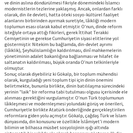
ve dinin aslına döndürülmesi fikriyle dönemindeki İslamcı
modernistlerin tezlerine yaklaşmış. Ancak, onlardan farklı
olarak, din ile devleti, hatta öteki sosyo-kültürel faaliyet
alanlarını birbirinden ayırmak suretiyle, lâikliği modern
toplumun esası olarak kabul etmiştir. O'nun, dinde reform
isteğiyle ortaya attığı fikirleri, gerek İttihat Terakki
Cemiyetinin ve gerekse Cumhuriyetin siyasi elitlerine yol
göstermiştir. Nitekim bu bağlamda, din-devlet ayrımı
(lâiklik), Şeyhülislamlığın kaldırılması, dinî mahkemelerin
yönetiminin adalet bakanlığına bağlanması ve hilafet ile
saltanatın kaldırılması, büyük oranda O'nun telkinleriyle
olmuştur.
Sonuç olarak diyebiliriz ki Gökalp, bir toplum mühendisi
olarak, kurguladığı yeni toplum tipi için dinin önemini
belirtmekte, bununla birlikte, dinin batılılaşma sürecindeki
yerinin "laik" bir reforma tabi tutulması olgusu içerisinde ele
alınması gerektiğini vurgulamıştır. O'nun Türk toplumunun
lâikleşmesi ve modernleşmesi yolundaki görüş ve önerileri,
Cumhuriyetle birlikte Atatürk önderliğinde gerçekleştirilen
reformlara giden yolu açmıştır. Gökalp, çağdaş Türk ve İslam
dünyasında, din konusunu ve özellikle İslâmiyet'i modern
bilimin ve bilhassa müsbet sosyolojinin ışığı altında