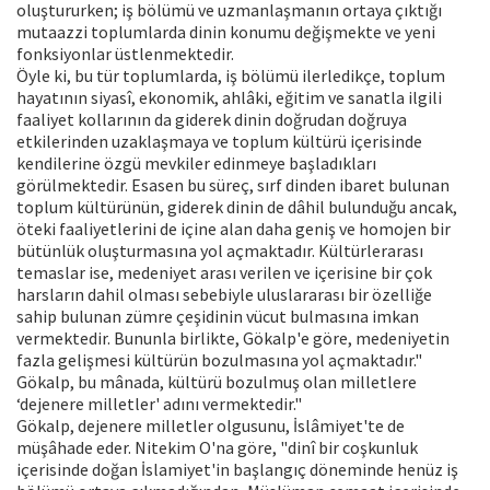
oluştururken; iş bölümü ve uzmanlaşmanın ortaya çıktığı
mutaazzi toplumlarda dinin konumu değişmekte ve yeni
fonksiyonlar üstlenmektedir.
Öyle ki, bu tür toplumlarda, iş bölümü ilerledikçe, toplum
hayatının siyasî, ekonomik, ahlâki, eğitim ve sanatla ilgili
faaliyet kollarının da giderek dinin doğrudan doğruya
etkilerinden uzaklaşmaya ve toplum kültürü içerisinde
kendilerine özgü mevkiler edinmeye başladıkları
görülmektedir. Esasen bu süreç, sırf dinden ibaret bulunan
toplum kültürünün, giderek dinin de dâhil bulunduğu ancak,
öteki faaliyetlerini de içine alan daha geniş ve homojen bir
bütünlük oluşturmasına yol açmaktadır. Kültürlerarası
temaslar ise, medeniyet arası verilen ve içerisine bir çok
harsların dahil olması sebebiyle uluslararası bir özelliğe
sahip bulunan zümre çeşidinin vücut bulmasına imkan
vermektedir. Bununla birlikte, Gökalp'e göre, medeniyetin
fazla gelişmesi kültürün bozulmasına yol açmaktadır."
Gökalp, bu mânada, kültürü bozulmuş olan milletlere
‘dejenere milletler' adını vermektedir."
Gökalp, dejenere milletler olgusunu, İslâmiyet'te de
müşâhade eder. Nitekim O'na göre, "dinî bir coşkunluk
içerisinde doğan İslamiyet'in başlangıç döneminde henüz iş