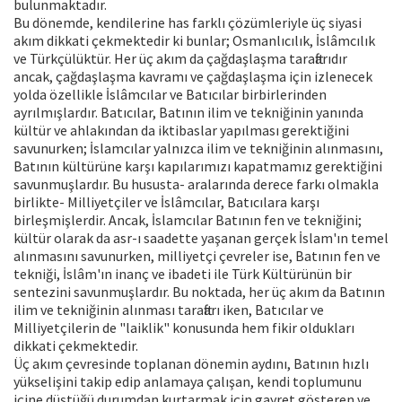
bulunmaktadır.
Bu dönemde, kendilerine has farklı çözümleriyle üç siyasi
akım dikkati çekmektedir ki bunlar; Osmanlıcılık, İslâmcılık
ve Türkçülüktür. Her üç akım da çağdaşlaşma taraftarıdır
ancak, çağdaşlaşma kavramı ve çağdaşlaşma için izlenecek
yolda özellikle İslâmcılar ve Batıcılar birbirlerinden
ayrılmışlardır. Batıcılar, Batının ilim ve tekniğinin yanında
kültür ve ahlakından da iktibaslar yapılması gerektiğini
savunurken; İslamcılar yalnızca ilim ve tekniğinin alınmasını,
Batının kültürüne karşı kapılarımızı kapatmamız gerektiğini
savunmuşlardır. Bu hususta- aralarında derece farkı olmakla
birlikte- Milliyetçiler ve İslâmcılar, Batıcılara karşı
birleşmişlerdir. Ancak, İslamcılar Batının fen ve tekniğini;
kültür olarak da asr-ı saadette yaşanan gerçek İslam'ın temel
alınmasını savunurken, milliyetçi çevreler ise, Batının fen ve
tekniği, İslâm'ın inanç ve ibadeti ile Türk Kültürünün bir
sentezini savunmuşlardır. Bu noktada, her üç akım da Batının
ilim ve tekniğinin alınması taraftarı iken, Batıcılar ve
Milliyetçilerin de "laiklik" konusunda hem fikir oldukları
dikkati çekmektedir.
Üç akım çevresinde toplanan dönemin aydını, Batının hızlı
yükselişini takip edip anlamaya çalışan, kendi toplumunu
içine düştüğü durumdan kurtarmak için gayret gösteren ve