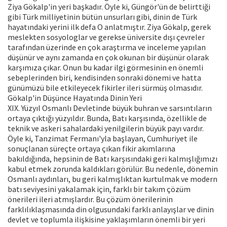
Ziya Gökalp'in yeri başkadır. Öyle ki, Güngör'ün de belirttiği
gibi Türk milliyetinin bütün unsurları gibi, dinin de Türk
hayatındaki yerini ilk defa O anlatmıştır. Ziya Gökalp, gerek
meslekten sosyologlar ve gerekse üniversite dışı çevreler
tarafından üzerinde en çok araştırma ve inceleme yapılan
düşünür ve aynı zamanda en çok okunan bir düşünür olarak
karşımıza çıkar. Onun bu kadar ilgi görmesinin en önemli
sebeplerinden biri, kendisinden sonraki dönemi ve hatta
günümüzü bile etkileyecek fikirler ileri sürmüş olmasıdır.
Gökalp'in Düşünce Hayatında Dinin Yeri
XIX. Yüzyıl Osmanlı Devletinde büyük buhran ve sarsıntıların
ortaya çıktığı yüzyıldır. Bunda, Batı karşısında, özellikle de
teknik ve askeri sahalardaki yenilgilerin büyük payı vardır.
Öyle ki, Tanzimat Fermanı'yla başlayan, Cumhuriyet ile
sonuçlanan süreçte ortaya çıkan fikir akımlarına
bakıldığında, hepsinin de Batı karşısındaki geri kalmışlığımızı
kabul etmek zorunda kaldıkları görülür. Bu nedenle, dönemin
Osmanlı aydınları, bu geri kalmışlıktan kurtulmak ve modern
batı seviyesini yakalamak için, farklı bir takım çözüm
önerileri ileri atmışlardır. Bu çözüm önerilerinin
farklılıklaşmasında din olgusundaki farklı anlayışlar ve dinin
devlet ve toplumla ilişkisine yaklaşımların önemli bir yeri