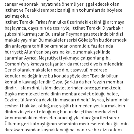
tanışır ve sonraki hayatında önemli yer işgal edecek olan
İttihat ve Terakki sempatizanlığının tohumları da böylece
atılmış olur.
İttihat Terakki Fırkası'nın ülke üzerindeki etkinliği artmaya
başlayınca, dayısının da tesiriyle, İttihat Terakki Diyarbakır
şubesini kurmuştur. Bu sıralar Peyman gazetesinde bir dizi
makale yayınlar. Bu makaleler serisi Gökalp'in bu dönemdeki
din anlayışını tahlil bakımından önemlidir. Yazılarında
hürriyeti; Allah'tan başkasına kul olmamak şeklinde
tanımlar. Ayrıca, Meşrutiyeti yıkmaya çalışanlar gibi,
Osmanlı'yı yıkmaya çalışanları da mürteci diye isimlendirir.
Genel olarak makalelerinde din, tasavvuf, medrese
konularına değinir ve bu konuda şöyle der: "Batıda bütün
kemalin kaynağı fendir. Oysa, Şarkta da her feyzin membaı
dindir... İslâm dini, İslâm devletlerinden önce gelmektedir.
Başka memleketlerde dinin menbaı devlet olduğu halde,
Ceziret'ül Arab'da devletin masdarı dindir." Ayrıca, İslam'ın bir
cevher-i hakikat olduğunu; şâşâlı bir medeniyet kurmak için
dinimizin yeterli olduğunu; bunun da içtihad merkezleri
konumundaki medreseler aracılığıyla olacağını ileri sürer.
Ülkenin geri kalmışlığının sebebinin medreselerdeki eğitimin
duraksamasından kaynaklandığına inanır ve bir dizi önlem