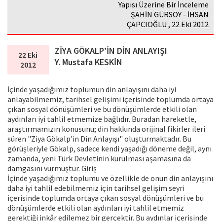
Yapısı Üzerine Bir İnceleme
ŞAHİN GÜRSOY - İHSAN
ÇAPCIOĞLU , 22 Eki 2012
ZİYA GÖKALP’İN DİN ANLAYIŞI
22 Eki
Y. Mustafa KESKİN
2012
İçinde yaşadığımız toplumun din anlayışını daha iyi
anlayabilmemiz, tarihsel gelişimi içerisinde toplumda ortaya
çıkan sosyal dönüşümleri ve bu dönüşümlerde etkili olan
aydınları iyi tahlil etmemize bağlıdır. Buradan hareketle,
araştırmamızın konusunu; din hakkında orijinal fikirler ileri
süren "Ziya Gökalp'in Din Anlayışı" oluşturmaktadır. Bu
görüşleriyle Gökalp, sadece kendi yaşadığı döneme değil, aynı
zamanda, yeni Türk Devletinin kurulması aşamasına da
damgasını vurmuştur. Giriş
İçinde yaşadığımız toplumu ve özellikle de onun din anlayışını
daha iyi tahlil edebilmemiz için tarihsel gelişim seyri
içerisinde toplumda ortaya çıkan sosyal dönüşümleri ve bu
dönüşümlerde etkili olan aydınları iyi tahlil etmemiz
gerektiği inkâr edilemez bir gerçektir. Bu aydınlar içerisinde