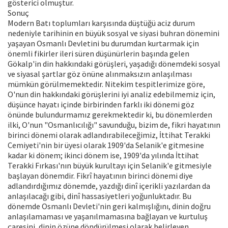
gösterici olmuştur.
Sonuç
Modern Batı toplumları karşısında düştüğü aciz durum
nedeniyle tarihinin en büyük sosyal ve siyasi buhran dönemini
yaşayan Osmanlı Devletini bu durumdan kurtarmak için
önemli fikirler ileri süren düşünürlerin başında gelen
Gökalp'in din hakkındaki görüşleri, yaşadığı dönemdeki sosyal
ve siyasal şartlar göz önüne alınmaksızın anlaşılması
mümkün görülmemektedir. Nitekim tespitlerimize göre,
O'nun din hakkındaki görüşlerini iyi analiz edebilmemiz için,
düşünce hayatı içinde birbirinden farklı iki dönemi göz
önünde bulundurmamız gerekmektedir ki, bu dönemlerden
ilki, O'nun "Osmanlıcılığı" savunduğu, bizim de, fikri hayatının
birinci dönemi olarak adlandırabileceğimiz, İttihat Terakki
Cemiyeti'nin bir üyesi olarak 1909'da Selanik'e gitmesine
kadar ki dönem; ikinci dönem ise, 1909'da yılında İttihat
Terakki Fırkası'nın büyük kurultayı için Selanik'e gitmesiyle
başlayan dönemdir. Fikrî hayatının birinci dönemi diye
adlandırdığımız dönemde, yazdığı dinî içerikli yazılardan da
anlaşılacağı gibi, dinî hassasiyetleri yoğunluktadır. Bu
dönemde Osmanlı Devleti'nin geri kalmışlığını, dinin doğru
anlaşılamaması ve yaşanılmamasına bağlayan ve kurtuluş
çaresini, dinin özüne döndürülmesi olarak belirleyen