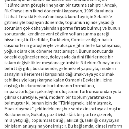
"İslâmcıların görüşlerine yakın bir tutuma sahiptir. Ancak,
fikrî hayatının ikinci dönemini kapsayan, 1909'da yılında
İttihat Terakki Fırkası'nın büyük kurultayı için Selanik'e
gitmesiyle başlayan dönemde, toplumun içinde yaşadığı
sorunları çok daha yakından görme fırsatı bulmuş ve bunun
sonucunda, kendince yeni çözüm yolları sunma gereği
hissetmiştir. Özellikle, Durkheim, Comte ve diğer batılı
düşünürlerin görüşleriyle ve ulusçu eğilimlerle karşılaşması,
yoğun olarak bu döneme rastlamıştır. Bunun sonucunda
önceki düşüncelerinde, dolayısıyla da dinî fikirlerinde bir
takım değişiklikler meydana gelmiştir. Nitekim Günay'ın da
belirttiği gibi, bu dönemde, geleneksel yapısıyla, modern
sanayinin ilerlemesi karşısında dağılmak veya yok olmak
tehlikesiyle karşı karşıya kalan Osmanlı Devletini, içine
düştüğü bu durumdan kurtulmanın formülünü,
imparatorluğun çekirdeğini oluşturan Türk unsurundan yola
çıkmak suretiyle, yeni, modern bir toplum yaratmakta
bulmuştur ki, bunun için de "Türkleşmek, İslâmlaşmak,
Muasırlaşmak" şeklindeki meşhur sentezini ortaya atmıştır.
Bu dönemde, Gökalp, pozitivist -lâik bir portre çizerek,
milliyetçiliği, toplumsal birliği, akılcılığı, laikliği onaylayan
bir İslam anlayışına yönelmiştir. Bu bağlamda, dinsel reform