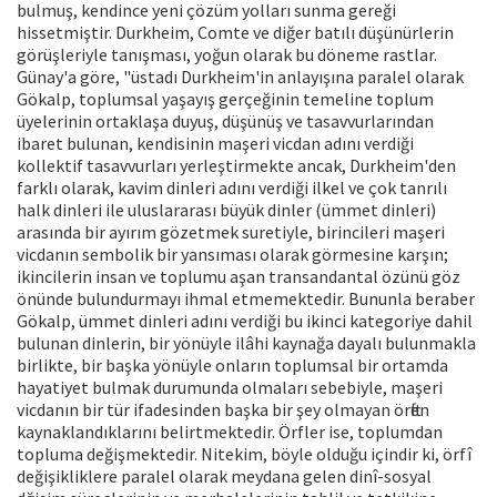
bulmuş, kendince yeni çözüm yolları sunma gereği
hissetmiştir. Durkheim, Comte ve diğer batılı düşünürlerin
görüşleriyle tanışması, yoğun olarak bu döneme rastlar.
Günay'a göre, "üstadı Durkheim'in anlayışına paralel olarak
Gökalp, toplumsal yaşayış gerçeğinin temeline toplum
üyelerinin ortaklaşa duyuş, düşünüş ve tasavvurlarından
ibaret bulunan, kendisinin maşeri vicdan adını verdiği
kollektif tasavvurları yerleştirmekte ancak, Durkheim'den
farklı olarak, kavim dinleri adını verdiği ilkel ve çok tanrılı
halk dinleri ile uluslararası büyük dinler (ümmet dinleri)
arasında bir ayırım gözetmek suretiyle, birincileri maşeri
vicdanın sembolik bir yansıması olarak görmesine karşın;
ikincilerin insan ve toplumu aşan transandantal özünü göz
önünde bulundurmayı ihmal etmemektedir. Bununla beraber
Gökalp, ümmet dinleri adını verdiği bu ikinci kategoriye dahil
bulunan dinlerin, bir yönüyle ilâhi kaynağa dayalı bulunmakla
birlikte, bir başka yönüyle onların toplumsal bir ortamda
hayatiyet bulmak durumunda olmaları sebebiyle, maşeri
vicdanın bir tür ifadesinden başka bir şey olmayan örften
kaynaklandıklarını belirtmektedir. Örfler ise, toplumdan
topluma değişmektedir. Nitekim, böyle olduğu içindir ki, örfî
değişikliklere paralel olarak meydana gelen dinî-sosyal