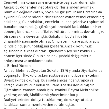
Cemiyeti'nin kongresine gitmesiyle başlayan dönemdir.
Ancak, bu dönemleri net olarak birbirlerinden ayırmak
mümkün değildir. Zaten, böyle bir girişim, insan fıtratına da
aykırıdır. Bu dönemleri birbirlerinden ayıran temel etmenler;
etkilendiği fikir odakları, entelektüel endişeleri ve toplumsal
bunalımlara sunduğu çözüm yollarındaki farklılıklardır. Her
dönem, bir öncekinden fikrî ve kültürel bir miras devralmış ve
bir sonrakine devretmiştir. Gökalp'in böyle fikrî bir
dinamiklik içerisinde olması, O'nun yeniliklere açık, arayış
içinde bir düşünür olduğunu gösterir. Ancak, konumuz
açısından bizi esas olarak ilgilendiren şey, söz konusu iki
dönem içerisinde O'nun dine bakışındaki değişimlerin
anlaşılması ve açıklanmasıdır.
a. Birinci Dönem
Asıl adı Mehmet Ziya olan Gökalp, 1876 yılında Diyarbakır'da
doğmuştur. İlkokulu, askeri rüştiyeyi ve mülkiye mektebini
Diyarbakır'da okumuş, bu sırada amcasından Arapça ve
Farsça, okul müdüründen de Fransızca dersleri almıştır.
Öğrenimini tamamlamak için İstanbul Baytar Mektebi'ne
yazılmış ancak, Abdülhamit yönetimine karşı
faaliyetlerinden dolayı tutuklanmış, dokuz ay tutuklu
kaldıktan sonra memleketine sürülmüştür.