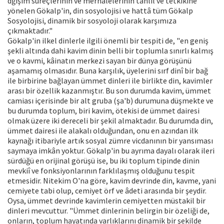
dğişim süreçlerinin ve merhalelerinin tahlil ve tetkikine
yönelen Gökalp'in, din sosyolojisi ve hattâ tüm Gökalp
Sosyolojisi, dinamik bir sosyoloji olarak karşımıza
çıkmaktadır."
Gökalp'in ilkel dinlerle ilgili önemli bir tespiti de, "en geniş
şekli altında dahi kavim dinin belli bir toplumla sınırlı kalmış
ve o kavmi, kâinatın merkezi sayan bir dünya görüşünü
aşamamış olmasıdır. Buna karşılık, üyelerini sırf dinî bir bağ
ile birbirine bağlayan ümmet dinleri ile birlikte din, kavimler
arası bir özellik kazanmıştır. Bu son durumda kavim, ümmet
camiası içerisinde bir alt gruba (şa'b) durumuna düşmekte ve
bu durumda toplum, biri kavim, ötekisi de ümmet dairesi
olmak üzere iki dereceli bir şekil almaktadır. Bu durumda din,
ümmet dairesi ile alakalı olduğundan, onu en azından ilk
kaynağı itibariyle artık sosyal zümre vicdanının bir yansıması
saymaya imkân yoktur. Gökalp'in bu ayrıma dayalı olarak ileri
sürdüğü en orijinal görüşü ise, bu iki toplum tipinde dinin
mevkiî ve fonksiyonlarının farklılaşmış olduğunu tespit
etmesidir. Nitekim O'na göre, kavim devrinde din, kavme, yani
cemiyete tabi olup, cemiyet örf ve âdeti arasında bir şeydir.
Oysa, ümmet devrinde kavimlerin cemiyetten müstakil bir
dinleri mevcuttur. "Ümmet dinlerinin belirgin bir özeliği de,
onların, toplum hayatında varlıklarını dinamik bir şekilde