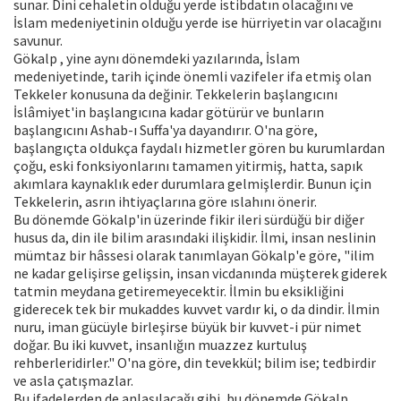
sunar. Dini cehaletin olduğu yerde istibdatın olacağını ve
İslam medeniyetinin olduğu yerde ise hürriyetin var olacağını
savunur.
Gökalp , yine aynı dönemdeki yazılarında, İslam
medeniyetinde, tarih içinde önemli vazifeler ifa etmiş olan
Tekkeler konusuna da değinir. Tekkelerin başlangıcını
İslâmiyet'in başlangıcına kadar götürür ve bunların
başlangıcını Ashab-ı Suffa'ya dayandırır. O'na göre,
başlangıçta oldukça faydalı hizmetler gören bu kurumlardan
çoğu, eski fonksiyonlarını tamamen yitirmiş, hatta, sapık
akımlara kaynaklık eder durumlara gelmişlerdir. Bunun için
Tekkelerin, asrın ihtiyaçlarına göre ıslahını önerir.
Bu dönemde Gökalp'in üzerinde fikir ileri sürdüğü bir diğer
husus da, din ile bilim arasındaki ilişkidir. İlmi, insan neslinin
mümtaz bir hâssesi olarak tanımlayan Gökalp'e göre, "ilim
ne kadar gelişirse gelişsin, insan vicdanında müşterek giderek
tatmin meydana getiremeyecektir. İlmin bu eksikliğini
giderecek tek bir mukaddes kuvvet vardır ki, o da dindir. İlmin
nuru, iman gücüyle birleşirse büyük bir kuvvet-i pür nimet
doğar. Bu iki kuvvet, insanlığın muazzez kurtuluş
rehberleridirler." O'na göre, din tevekkül; bilim ise; tedbirdir
ve asla çatışmazlar.
Bu ifadelerden de anlaşılacağı gibi, bu dönemde Gökalp,