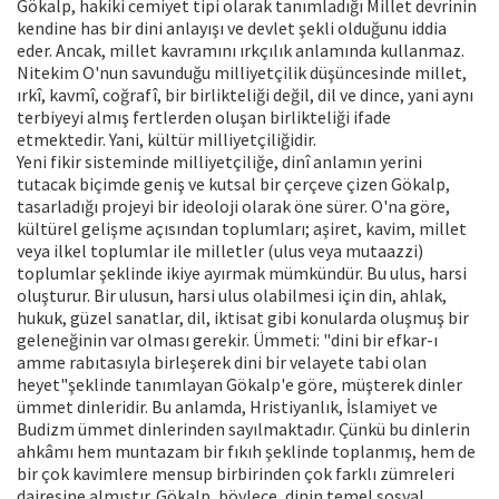
Gökalp, hakiki cemiyet tipi olarak tanımladığı Millet devrinin
kendine has bir dini anlayışı ve devlet şekli olduğunu iddia
eder. Ancak, millet kavramını ırkçılık anlamında kullanmaz.
Nitekim O'nun savunduğu milliyetçilik düşüncesinde millet,
ırkî, kavmî, coğrafî, bir birlikteliği değil, dil ve dince, yani aynı
terbiyeyi almış fertlerden oluşan birlikteliği ifade
etmektedir. Yani, kültür milliyetçiliğidir.
Yeni fikir sisteminde milliyetçiliğe, dinî anlamın yerini
tutacak biçimde geniş ve kutsal bir çerçeve çizen Gökalp,
tasarladığı projeyi bir ideoloji olarak öne sürer. O'na göre,
kültürel gelişme açısından toplumları; aşiret, kavim, millet
veya ilkel toplumlar ile milletler (ulus veya mutaazzi)
toplumlar şeklinde ikiye ayırmak mümkündür. Bu ulus, harsi
oluşturur. Bir ulusun, harsi ulus olabilmesi için din, ahlak,
hukuk, güzel sanatlar, dil, iktisat gibi konularda oluşmuş bir
geleneğinin var olması gerekir. Ümmeti: "dini bir efkar-ı
amme rabıtasıyla birleşerek dini bir velayete tabi olan
heyet"şeklinde tanımlayan Gökalp'e göre, müşterek dinler
ümmet dinleridir. Bu anlamda, Hristiyanlık, İslamiyet ve
Budizm ümmet dinlerinden sayılmaktadır. Çünkü bu dinlerin
ahkâmı hem muntazam bir fıkıh şeklinde toplanmış, hem de
bir çok kavimlere mensup birbirinden çok farklı zümreleri
dairesine almıştır. Gökalp, böylece, dinin temel sosyal