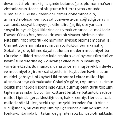
devam ettirebilmek için, içinde bulunduğu toplumun ma'şeri
vicdanlarının ifadesini oluşturan örflere uyma zorunda
olmalarıdır. Bu bakımdan da ümmet döneminde din,
ümmetle oluşan yeni sosyal bünyeye uyum sağladığı ve aynı
zamanda sosyal bünyeyi şekillendirdiği gibi, öte yandan
sosyal bünye değişikliklerine de uymak zorunda kalmaktadır.
Esasen O'na göre, her devrin ayrı bir siyaset biçimi vardır
Nitekim İmparatorluk döneminin siyaset biçimi emperyaliz;
Ümmet dönemininki ise, imparatorluktur. Buna karşılık,
Gökalp'e göre, bilime dayalı bulunan modern medeniyet bu
tür tekelcilikleri ortadan kaldırmakta ve dünyanın tüm dinî ve
kavmî zümrelerine açık olacak şekilde bütün insanlığa
yönelmektedir. Bu mânada, daha önceleri müşterek bir devlet
ve medeniyete girerek şahsiyetlerini kaybeden kavim, uzun
müddet şahsiyetini kaybettikten sonra tekrar millet tipi
altında ortaya çıkmaktadır. Gökalp'e göre, toplumsal evrimin
çeşitli merhaleleri içerisinde vücut bulmuş olan türlü toplum
tipleri arasından bu tür bir kültürel birlik ve bütünlük, sadece
millet tipinde gerçekleştiğinden, hakiki cemiyetler de ancak
milletlerdir. Millet, öteki toplum şekillerinden farklı bir tip
olduğundan, bu yeni toplum tipi içerisinde dinin konumu ve
fonksiyonlarında bir takım değişimler söz konusu olmaktadır.