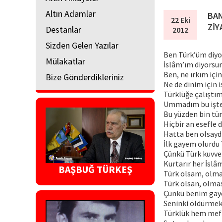
Altın Adamlar
BAN
22 Eki
ZİY
Destanlar
2012
Sizden Gelen Yazılar
Ben Türk’üm diyor
Mülakatlar
İslâm’ım diyorsun
Ben, ne ırkım içi
Bize Gönderdikleriniz
Ne de dinim için
Türklüğe çalıştım
Ummadım bu işte
Bu yüzden bin tür
Hiçbir an esefl
Hatta ben olsaydı
İlk gayem olurdu 
Çünkü Türk kuvve
Kurtarır her İslâ
BAŞBUĞ TÜRKEŞ
Türk olsam, olm
Türk olsan, olma
Çünkü benim gay
Seninki öldürme
Türklük hem mef