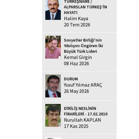
TÜRKEŞNAME /
ALPARSLAN TÜRKEŞ’İN
HAYATI
Halim Kaya
20 Tem 2026
Sovyetler Birliği'nin
Yıkılışını Öngören İki
Büyük Türk Lideri
Kemal Girgin
08 Haz 2026
DURUM
Yusuf Yılmaz ARAÇ
26 May 2026
DİRİLİŞ NESLİNİN
FİRARÎLERİ - 17.02.2010
Nurullah KAPLAN
17 Kas 2025