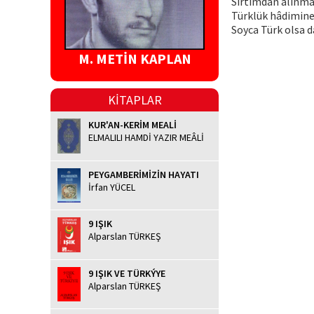
Sırtımdan alınmaz
Türklük hâdimine 
Soyca Türk olsa da
M. METİN KAPLAN
KİTAPLAR
KUR'AN-KERİM MEALİ
ELMALILI HAMDİ YAZIR MEÂLİ
PEYGAMBERİMİZİN HAYATI
İrfan YÜCEL
9 IŞIK
Alparslan TÜRKEŞ
9 IŞIK VE TÜRKÝYE
Alparslan TÜRKEŞ