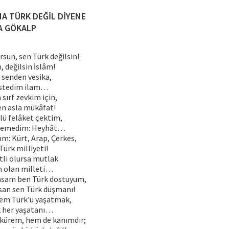
A TÜRK DEĞİL DİYENE
A GÖKALP
sun, sen Türk değilsin!
, değilsin İslâm!
n senden vesika,
 istedim ilam…
 sırf zevkim için,
n asla mükâfat!
lü felâket çektim,
e demedim: Heyhât…
m: Kürt, Arap, Çerkes,
Türk milliyeti!
tli olursa mutlak
m olan milleti…
asam ben Türk dostuyum,
san sen Türk düşmanı!
em Türk’ü yaşatmak,
k her yaşatanı…
kürem, hem de kanımdır;