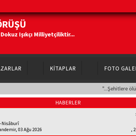
ÖRÜŞÜ
kuz Işıkçı Milliyetçiliktir...
AZARLAR
KİTAPLAR
FOTO GALE
"...Şehitlere öl
HABERLER
-Nisâburî
andemir, 03 Ağu 2026
, 