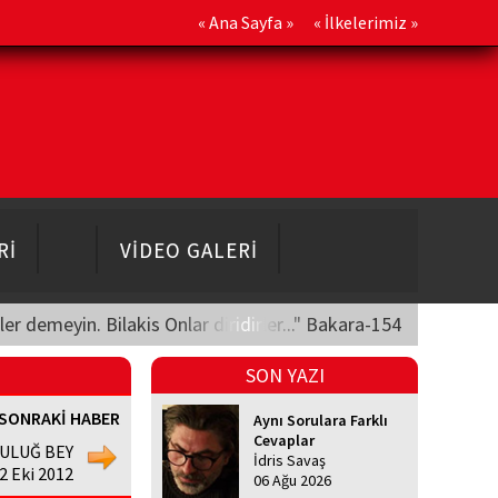
«
Ana Sayfa
» «
İlkelerimiz
»
Rİ
VİDEO GALERİ
üler demeyin. Bilakis Onlar diridirler..." Bakara-154
SON YAZI
SONRAKİ HABER
Aynı Sorulara Farklı
Cevaplar
ULUĞ BEY
İdris Savaş
22 Eki 2012
06 Ağu 2026