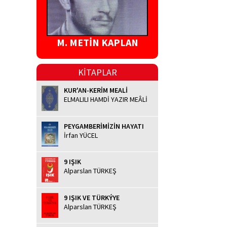
M. METİN KAPLAN
KİTAPLAR
KUR'AN-KERİM MEALİ
ELMALILI HAMDİ YAZIR MEÂLİ
PEYGAMBERİMİZİN HAYATI
İrfan YÜCEL
9 IŞIK
Alparslan TÜRKEŞ
9 IŞIK VE TÜRKÝYE
Alparslan TÜRKEŞ