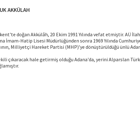
UK AKKÜLAH
rkent'te doğan Akkülâh, 20 Ekim 1991 Yılında vefat etmiştir. AÜ İlah
a İmam-Hatip Lisesi Müdürlüğünden sonra 1969 Yılında Cumhuriye
ının, Milliyetçi Hareket Partisi (MHP)'ye dönüştürüldüğü ünlü Ada
kili çıkaracak hale getirmiş olduğu Adana'da, yerini Alparslan Tür
ğlamıştır.