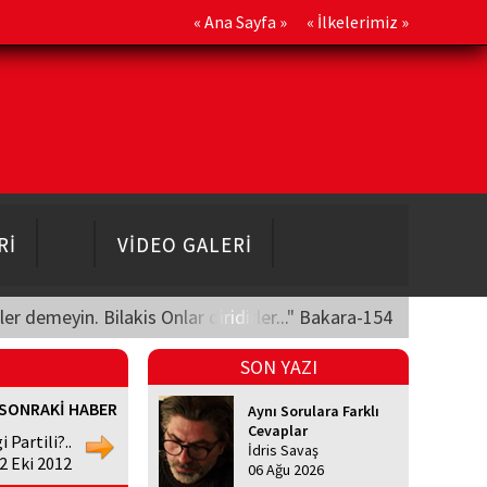
«
Ana Sayfa
» «
İlkelerimiz
»
Rİ
VİDEO GALERİ
üler demeyin. Bilakis Onlar diridirler..." Bakara-154
SON YAZI
SONRAKİ HABER
Aynı Sorulara Farklı
Cevaplar
 Partili?..
İdris Savaş
2 Eki 2012
06 Ağu 2026