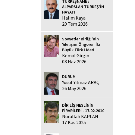
TÜRKEŞNAME /
ALPARSLAN TÜRKEŞ’İN
HAYATI
Halim Kaya
20 Tem 2026
Sovyetler Birliği'nin
Yıkılışını Öngören İki
Büyük Türk Lideri
Kemal Girgin
08 Haz 2026
DURUM
Yusuf Yılmaz ARAÇ
26 May 2026
DİRİLİŞ NESLİNİN
FİRARÎLERİ - 17.02.2010
Nurullah KAPLAN
17 Kas 2025