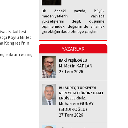
Bir önceki yazıda, büyük
medeniyetlerin yalnızca
yükselişlerini değil, düşünme
biçimlerindeki değişimi de anlamak
iyat Fakültesi
gerektiğini ifade etmeye çalıştım.
tçi Köylü Millet
na Kongresi'nin
YAZARLAR
keş'e ikram etmiş
BAKİ YEŞİLOĞLU
M. Metin KAPLAN
27 Tem 2026
BU SÜREÇ TÜRKİYE’Yİ
NEREYE GÖTÜRÜR? HAKLI
ENDİŞELERİMİZ...
Muharrem GÜNAY
(SIDDIKOĞLU)
27 Tem 2026