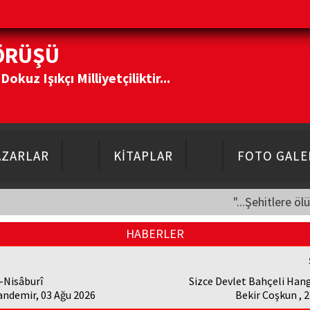
ÖRÜŞÜ
kuz Işıkçı Milliyetçiliktir...
AZARLAR
KİTAPLAR
FOTO GALE
"...Şehitlere öl
HABERLER
-Nisâburî
Sizce Devlet Bahçeli Hangi
andemir, 03 Ağu 2026
Bekir Coşkun , 2