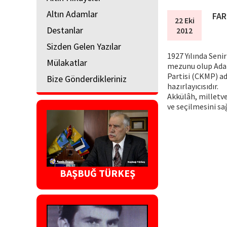
Altın Adamlar
FAR
22 Eki
Destanlar
2012
Sizden Gelen Yazılar
1927 Yılında Seni
Mülakatlar
mezunu olup Adan
Partisi (CKMP) ad
Bize Gönderdikleriniz
hazırlayıcısıdır.
Akkülâh, milletve
ve seçilmesini sa
BAŞBUĞ TÜRKEŞ