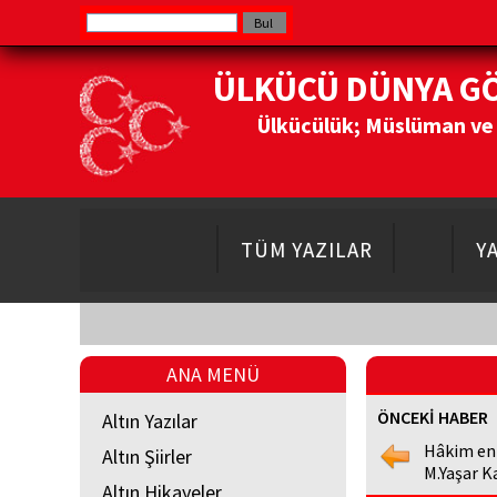
ÜLKÜCÜ DÜNYA G
Ülkücülük; Müslüman ve Do
TÜM YAZILAR
Y
ANA MENÜ
ÖNCEKİ HABER
Altın Yazılar
Hâkim en
Altın Şiirler
M.Yaşar K
Altın Hikayeler