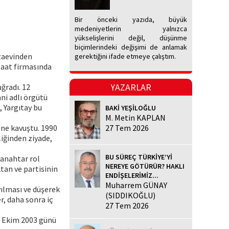
Bir önceki yazıda, büyük
medeniyetlerin yalnızca
yükselişlerini değil, düşünme
biçimlerindeki değişimi de anlamak
ezaevinden
gerektiğini ifade etmeye çalıştım.
nşaat firmasında
YAZARLAR
ğradı. 12
ni adlı örgütü
 Yargıtay bu
BAKİ YEŞİLOĞLU
M. Metin KAPLAN
üne kavuştu. 1990
27 Tem 2026
iğinden ziyade,
BU SÜREÇ TÜRKİYE’Yİ
 anahtar rol
NEREYE GÖTÜRÜR? HAKLI
tan ve partisinin
ENDİŞELERİMİZ...
Muharrem GÜNAY
yılması ve düşerek
(SIDDIKOĞLU)
r, daha sonra iç
27 Tem 2026
9 Ekim 2003 günü