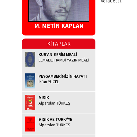
vefat etti.
M. METİN KAPLAN
KİTAPLAR
KUR'AN-KERİM MEALİ
ELMALILI HAMDİ YAZIR MEÂLİ
PEYGAMBERİMİZİN HAYATI
İrfan YÜCEL
9 IŞIK
Alparslan TÜRKEŞ
9 IŞIK VE TÜRKÝYE
Alparslan TÜRKEŞ