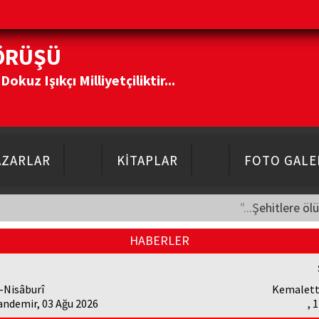
ÖRÜŞÜ
kuz Işıkçı Milliyetçiliktir...
AZARLAR
KİTAPLAR
FOTO GALE
"...Şehitlere öl
HABERLER
-Nisâburî
Kemalett
andemir, 03 Ağu 2026
, 