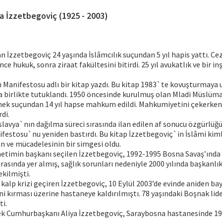
ya İzzetbegoviç (1925 - 2003)
 İzzetbegoviç 24 yaşında İslâmcılık suçundan 5 yıl hapis yattı. C
ce hukuk, sonra ziraat fakültesini bitirdi. 25 yıl avukatlık ve bir i
m Manifestosu adlı bir kitap yazdı. Bu kitap 1983`te kovuşturmaya u
 birlikte tutuklandı. 1950 öncesinde kurulmuş olan Mladi Müslüma
ek suçundan 14 yıl hapse mahkum edildi. Mahkumiyetini çekerken,
rdi.
slavya`nın dağılma süreci sırasında ilan edilen af sonucu özgürlüğ
ifestosu`nu yeniden bastırdı. Bu kitap İzzetbegoviç`in İslâmi kiml
nın ve mücadelesinin bir simgesi oldu.
netimin başkanı seçilen İzzetbegoviç, 1992-1995 Bosna Savaş’ında
rasında yer almış, sağlık sorunları nedeniyle 2000 yılında başkanlık
kilmişti.
 kalp krizi geçiren İzzetbegoviç, 10 Eylül 2003’de evinde aniden ba
i kırması üzerine hastaneye kaldırılmıştı. 78 yaşındaki Boşnak lide
i.
k Cumhurbaşkanı Aliya İzzetbegoviç, Saraybosna hastanesinde 1