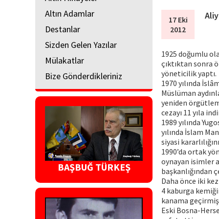
Altın Adamlar
Ali
17 Eki
Destanlar
2012
Sizden Gelen Yazılar
1925 doğumlu olan
Mülakatlar
çıktıktan sonra ön
yöneticilik yaptı.
Bize Gönderdikleriniz
1970 yılında İslâ
Müslüman aydınla
yeniden örgütlem
cezayı 11 yıla indi
1989 yılında Yugo
yılında İslam Man
siyasi kararlılığı
1990’da ortak yö
oynayan isimler a
BAŞBUĞ TÜRKEŞ
başkanlığından çe
Daha önce iki kez
4 kaburga kemiğin
kanama geçirmişt
Eski Bosna-Herse