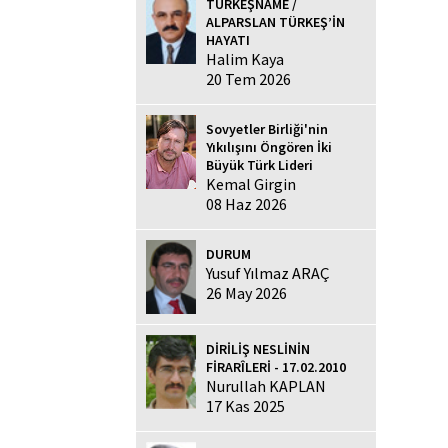
TÜRKEŞNAME /
ALPARSLAN TÜRKEŞ’İN
HAYATI
Halim Kaya
20 Tem 2026
Sovyetler Birliği'nin
Yıkılışını Öngören İki
Büyük Türk Lideri
Kemal Girgin
08 Haz 2026
DURUM
Yusuf Yılmaz ARAÇ
26 May 2026
DİRİLİŞ NESLİNİN
FİRARÎLERİ - 17.02.2010
Nurullah KAPLAN
17 Kas 2025