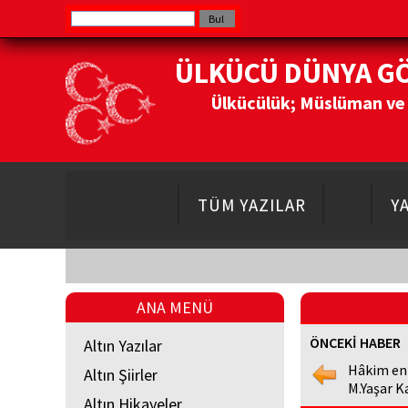
ÜLKÜCÜ DÜNYA G
Ülkücülük; Müslüman ve Do
TÜM YAZILAR
Y
ANA MENÜ
ÖNCEKİ HABER
Altın Yazılar
Hâkim en
Altın Şiirler
M.Yaşar K
Altın Hikayeler