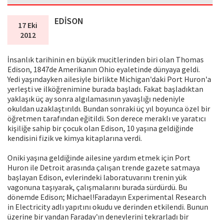
EDİSON
17 Eki
2012
İnsanlık tarihinin en büyük mucitlerinden biri olan Thomas
Edison, 1847de Amerikanın Ohio eyaletinde dünyaya geldi.
Yedi yaşındayken ailesiyle birlikte Michigan'daki Port Huron'a
yerleşti ve ilköğrenimine burada başladı. Fakat başladıktan
yaklaşık üç ay sonra algılamasının yavaşlığı nedeniyle
okuldan uzaklaştırıldı. Bundan sonraki üç yıl boyunca özel bir
öğretmen tarafından eğitildi. Son derece meraklı ve yaratıcı
kişiliğe sahip bir çocuk olan Edison, 10 yaşına geldiğinde
kendisini fizik ve kimya kitaplarına verdi.
Oniki yaşına geldiğinde ailesine yardım etmek için Port
Huron ile Detroit arasında çalışan trende gazete satmaya
başlayan Edison, evlerindeki laboratuvarını trenin yük
vagonuna taşıyarak, çalışmalarını burada sürdürdü. Bu
dönemde Edison; Michael!Faradayın Experimental Research
in Electricity adlı yapıtını okudu ve derinden etkilendi. Bunun
üzerine bir yandan Faraday'ın deneylerini tekrarladı bir