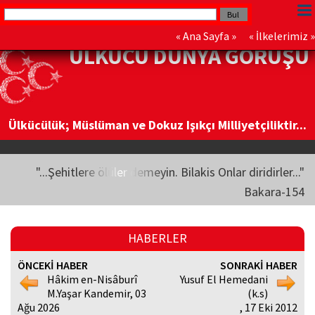
«
Ana Sayfa
» «
İlkelerimiz
»
ÜLKÜCÜ DÜNYA GÖRÜŞÜ
Ülkücülük; Müslüman ve Dokuz Işıkçı Milliyetçiliktir...
"...Şehitlere ölüler demeyin. Bilakis Onlar diridirler..."
Bakara-154
HABERLER
ÖNCEKİ HABER
SONRAKİ HABER
Hâkim en-Nisâburî
Yusuf El Hemedani
M.Yaşar Kandemir, 03
(k.s)
Ağu 2026
, 17 Eki 2012