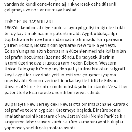
yandan da kendi deneylerine ağırlık vererek daha düzenli
çalışmaya ve notlar tutmaya başladı.
EDİSON'UN BAŞARILARI
1868'de kendine atölye kurdu ve aynı yıl geliştirdiği elektrikli
bir oy kayıt makinasının patentini aldı. Aygıt oldukça ilgi
topladı ama kimse tarafından satın alınmadı. Tüm parasını
yitiren Edison, Boston'dan ayrılarak New York'a yerleşti.
Edison'un şansı altın borsasının düzenlenmesinde kullanılan
telgrafın bozulması üzerine döndü. Borsa yetkililerinin
istemi üzerine aygıtı ustaca tamir eden Edison, Western
Union Telegraph Company'den geliştirilmekte olan telgraflı
kayıt aygıtları üzerinde yetkinleştirme çalışması yapma
önerisi aldı. Bunun üzerine bir arkadaşı ile birlikte Edison
Universal Stock Printer mühendislik şirketini kurdu. Ve sattığı
patentlerle kısa sürede önemli bir servet edindi.
Bu parayla New Jersey'deki Newark'ta bir imalathane kurarak
telgraf ve telem aygıtları üretmeye başladı. Bir süre sonra
imalathanesini kapatarak New Jersey'deki Menlo Park'ta bir
araştırma laboratuvarı kurdu ve tüm zamanını yeni buluşlar
yapmaya yönelik çalışmalara ayırdı.