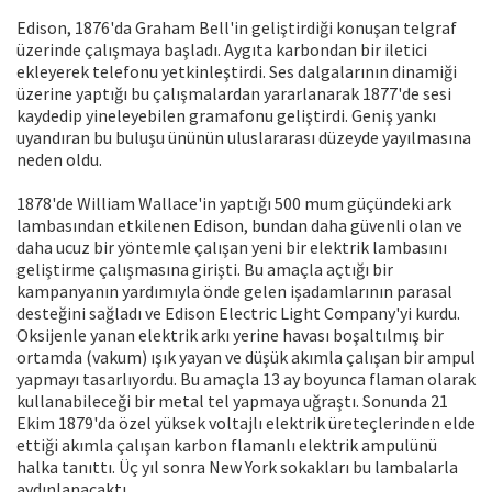
Edison, 1876'da Graham Bell'in geliştirdiği konuşan telgraf
üzerinde çalışmaya başladı. Aygıta karbondan bir iletici
ekleyerek telefonu yetkinleştirdi. Ses dalgalarının dinamiği
üzerine yaptığı bu çalışmalardan yararlanarak 1877'de sesi
kaydedip yineleyebilen gramafonu geliştirdi. Geniş yankı
uyandıran bu buluşu ününün uluslararası düzeyde yayılmasına
neden oldu.
1878'de William Wallace'in yaptığı 500 mum güçündeki ark
lambasından etkilenen Edison, bundan daha güvenli olan ve
daha ucuz bir yöntemle çalışan yeni bir elektrik lambasını
geliştirme çalışmasına girişti. Bu amaçla açtığı bir
kampanyanın yardımıyla önde gelen işadamlarının parasal
desteğini sağladı ve Edison Electric Light Company'yi kurdu.
Oksijenle yanan elektrik arkı yerine havası boşaltılmış bir
ortamda (vakum) ışık yayan ve düşük akımla çalışan bir ampul
yapmayı tasarlıyordu. Bu amaçla 13 ay boyunca flaman olarak
kullanabileceği bir metal tel yapmaya uğraştı. Sonunda 21
Ekim 1879'da özel yüksek voltajlı elektrik üreteçlerinden elde
ettiği akımla çalışan karbon flamanlı elektrik ampulünü
halka tanıttı. Üç yıl sonra New York sokakları bu lambalarla
aydınlanacaktı.