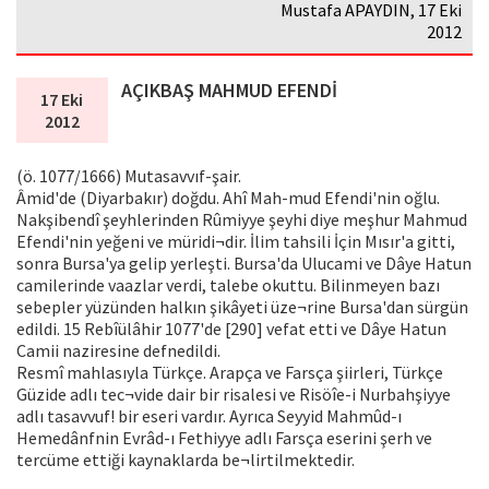
Mustafa APAYDIN, 17 Eki
2012
AÇIKBAŞ MAHMUD EFENDİ
17 Eki
2012
(ö. 1077/1666) Mutasavvıf-şair.
Âmid'de (Diyarbakır) doğdu. Ahî Mah-mud Efendi'nin oğlu.
Nakşibendî şeyhlerinden Rûmiyye şeyhi diye meşhur Mahmud
Efendi'nin yeğeni ve müridi¬dir. İlim tahsili İçin Mısır'a gitti,
sonra Bursa'ya gelip yerleşti. Bursa'da Ulucami ve Dâye Hatun
camilerinde vaazlar verdi, talebe okuttu. Bilinmeyen bazı
sebepler yüzünden halkın şikâyeti üze¬rine Bursa'dan sürgün
edildi. 15 Rebîülâhir 1077'de [290] vefat etti ve Dâye Hatun
Camii naziresine defnedildi.
Resmî mahlasıyla Türkçe. Arapça ve Farsça şiirleri, Türkçe
Güzide adlı tec¬vide dair bir risalesi ve Risöîe-i Nurbahşiyye
adlı tasavvuf! bir eseri vardır. Ayrıca Seyyid Mahmûd-ı
Hemedânfnin Evrâd-ı Fethiyye adlı Farsça eserini şerh ve
tercüme ettiği kaynaklarda be¬lirtilmektedir.