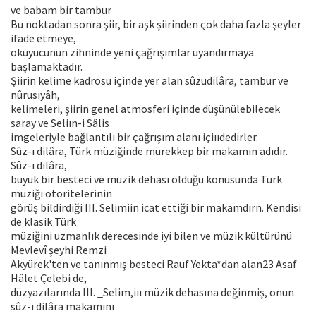
ve babam bir tambur
Bu noktadan sonra şiir, bir aşk şiirinden çok daha fazla şeyler
ifade etmeye,
okuyucunun zihninde yeni çağrışımlar uyandırmaya
başlamaktadır.
Şiirin kelime kadrosu içinde yer alan sûzudilâra, tambur ve
nûrusiyâh,
kelimeleri, şiirin genel atmosferi içinde düşünülebilecek
saray ve Seliın-i Sâlis
imgeleriyle bağlantılı bir çağrışım alanı içiııdedirler.
Sûz-ı dilâra, Türk müziğinde mürekkep bir makamın adıdır.
Sûz-ı dilâra,
büyük bir besteci ve müzik dehası olduğu konusunda Türk
müziği otoritelerinin
görüş bildirdiği III. Selimiin icat ettiği bir makamdırn. Kendisi
de klasik Türk
müziğini uzmanlık derecesinde iyi bilen ve müzik kültürünü
Mevlevî şeyhi Remzi
Akyürek'ten ve tanınmış besteci Rauf Yekta*dan alan23 Asaf
Hâlet Çelebi de,
düzyazılarında III. _Selim,iıı müzik dehasına değinmiş, onun
sûz-ı dilâra makamını