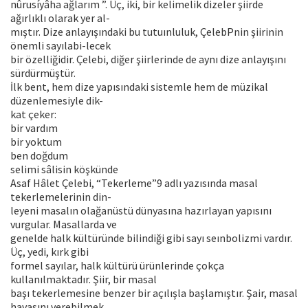
nûrusíyâha ağlarım ”. Üç, iki, bir kelimelik dizeler şiirde
ağırlıklı olarak yer al-
mıştır. Dize anlayışındaki bu tutuınluluk, ÇelebPnin şiirinin
önemli sayılabi-lecek
bir özelliğidir. Çelebi, diğer şiirlerinde de aynı dize anlayışını
sürdürmüştür.
İlk bent, hem dize yapısındaki sistemle hem de müzikal
düzenlemesiyle dik-
kat çeker:
bir vardım
bir yoktum
ben doğdum
selimi sâlisin köşkünde
Asaf Hâlet Çelebi, “Tekerleme”9 adlı yazısında masal
tekerlemelerinin din-
leyeni masalın olağanüstü dünyasına hazırlayan yapısını
vurgular. Masallarda ve
genelde halk kültüründe bilindiği gibi sayı seınbolizmi vardır.
Üç, yedi, kırk gibi
formel sayılar, halk kültürü ürünlerinde çokça
kullanılmaktadır. Şiir, bir masal
başı tekerlemesine benzer bir açılışla başlamıştır. Şair, masal
havasını verebilmek