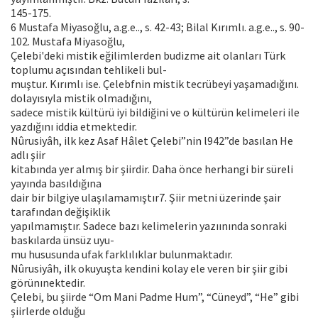
145-175.
6 Mustafa Miyasoğlu, a.g.e.., s. 42-43; Bilal Kırımlı. a.g.e.., s. 90-
102. Mustafa Miyasoğlu,
Çelebi'deki mistik eğilimlerden budizme ait olanları Türk
toplumu açısından tehlikeli bul-
muştur. Kırımlı ise. Çelebfnin mistik tecrübeyi yaşamadığını.
dolayısıyla mistik olmadığını,
sadece mistik kültürü iyi bildiğini ve o kültürün kelimeleri ile
yazdığını iddia etmektedir.
Nûrusiyâh, ilk kez Asaf Hâlet Çelebi”nin l942”de basılan He
adlı şiir
kitabında yer almış bir şiirdir. Daha önce herhangi bir süreli
yayında basıldığına
dair bir bilgiye ulaşılamamıştır7. Şiir metni üzerinde şair
tarafından değişiklik
yapılmamıştır. Sadece bazı kelimelerin yazıınında sonraki
baskılarda ünsüz uyu-
mu hususunda ufak farklılıklar bulunmaktadır.
Nûrusiyâh, ilk okuyuşta kendini kolay ele veren bir şiir gibi
görünınektedir.
Çelebi, bu şiirde “Om Mani Padme Hum”, “Cüneyd”, “He” gibi
şiirlerde olduğu