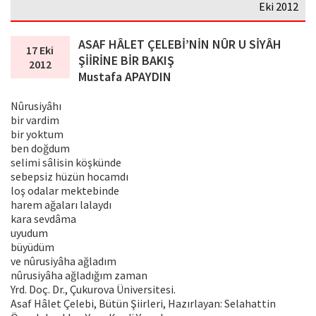
Eki 2012
ASAF HÂLET ÇELEBİ’NİN NÛR U SİYÂH
17 Eki
ŞİİRİNE BİR BAKIŞ
2012
Mustafa APAYDIN
Nûrusiyâhı
bir vardim
bir yoktum
ben doğdum
selimi sâlisin köşkünde
sebepsiz hüzün hocamdı
loş odalar mektebinde
harem ağaları lalaydı
kara sevdâma
uyudum
büyüdüm
ve nûrusiyâha ağladım
nûrusiyâha ağladığım zaman
Yrd. Doç. Dr., Çukurova Üniversitesi.
Asaf Hâlet Çelebi, Bütün Şiirleri, Hazırlayan: Selahattin