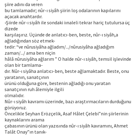
şiire adını da veren
bu tamlamadır; nûr-ı siyâh şiirin loş odalarının kapılarını
açacak anahtardır.
›Şiirde nûr-ı siyâh ile sondaki iınaleli tekrar hariç tutulursa üç
dizede
karşılaşırız. Üçünde de anlatıcı-ben, beste, nûr-ı siyâh,a
ağladığından söz etmek-
tedir: “ve nûrusiyâha ağladım/.../nûrusiyâha ağladığım
zaman/.../ ama ben niçin
hâlâ nûrusiyâha ağlarım ” O halde nûr-ı siyâh, temsil işlevinde
olan bir tamlama-
dır. Nûr-ı siyâha anlatıcı-ben, beste ağlamaktadır. Beste, onu
yaratanın, sanatçının
ürünü olduğuna göre, bestenin ağladığı onu yaratan
sanatçının ruh âlemiyle ilgili
olmalıdır.
Nûr-ı siyâh kavramı üzerinde, bazı araştırmacıların durduğunu
görüyoruz.
Öncelikle Seyhan Erözçelik, Asaf Hâlet Çelebi”nin şiirlerinin
kaynaklarını arama
çabasının ürünü olan yazısında nûr-ı siyâh kavramını, Ahmet
Talât Onay”ın tanık-