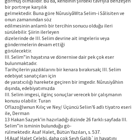
görmüş olmalıdır. Bu da, kendinin şiirdeki tavrıyla benzeşen
bir portreye karşılık
gelmektedir. Buna göre NûrusiyâWta Selim-i Sâlisiten ve
onun zamanından söz
edilmesinin anlamlı bir tercihin sonucu olduğu ileri
sürülebilir. Şiirin ilerleyen
dizelerinde de III. Selim devrine ait imgeleriıı veya
göndermelerin devam ettiği
görülecektir.
III. Selim”in hayatına ve dönerniııe dair pek çok eser
bulunmaktadır.
Tarihçilerin yazdıklarını bir kenara bırakırsak; III. Selim
edebiyat sanatçıları için
de yaratıcılığı harekete geçiren bir imgedir. Nûrusiyâhiın
dışında, edebiyatımızda
III. Selim imgesi, ilginç sonuçlar verecek bir çalışmanın
konusu olabilir. Turan
Oflazoğlwnun Kılıç ve Ney/ Üçüncü Seliın'6 adlı tiyatro eseri
ile, Derman
13 Hakan Sazyek'in hazırladığı dizinde 26 farklı sayfada III.
SeIim”in isminin bulunduğu gö-
rülmektedir. Asaf Halet, Bütün Yazıları, s. 537.
I4 Asaf Halet Çelebi, daha çok Şeyh Galib`in hayatını