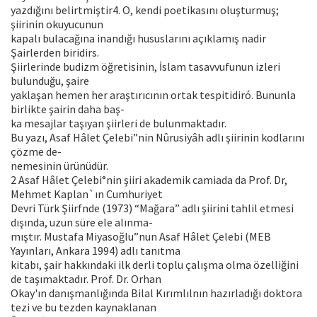
yazdığını belirtmiştir4. O, kendi poetikasını oluşturmuş;
şiirinin okuyucunun
kapalı bulacağına inandığı hususlarını açıklamış nadir
Şairlerden biridirs.
Şiirlerinde budizm öğretisinin, İslam tasavvufunun izleri
bulunduğu, şaire
yaklaşan hemen her araştırıcının ortak tespitidiró. Bununla
birlikte şairin daha baş-
ka mesajlar taşıyan şiirleri de bulunmaktadır.
Bu yazı, Asaf Hâlet Çelebi”nin Nûrusiyâh adlı şiirinin kodlarını
çözme de-
nemesinin ürünüdür.
2 Asaf Hâlet Çelebi°nin şiiri akademik camiada da Prof. Dr,
Mehmet Kaplan`ın Cumhuriyet
Devri Türk Şiirfnde (1973) “Mağara” adlı şiirini tahlil etmesi
dışında, uzun süre ele alınma-
mıştır. Mustafa Miyasoğlu”nun Asaf Hâlet Çelebi (MEB
Yayınları, Ankara 1994) adlı tanıtma
kitabı, şair hakkındaki ilk derli toplu çalışma olma özelliğini
de taşımaktadır. Prof. Dr. Orhan
Okay'ın danışmanlığında Bilal Kırımlılnın hazırladığı doktora
tezi ve bu tezden kaynaklanan