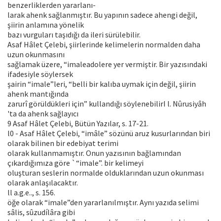
benzerliklerden yararlanı-
larak ahenk sağlanmıştır. Bu yapının sadece ahengi değil,
şiirin anlamına yönelik
bazı vurguları taşıdığı da ileri sürülebilir.
Asaf Hâlet Çelebi, şiirlerinde kelimelerin normalden daha
uzun okunmasını
sağlamak üzere, “imaleadolere yer vermiştir. Bir yazısındaki
ifadesiyle söylersek
şairin “imale”leri, “belli bir kalıba uymak için değil, şiirin
ahenk mantığında
zarurî görüldükleri için” kullandığı söylenebilirI l. Nûrusiyâh
'ta da ahenk sağlayıcı
9 Asaf Hâlet Çelebi, Bütün Yazılar, s. 17-21.
l0 - Asaf Hâlet Çelebi, “imâle” sözünü aruz kusurlarından biri
olarak bilinen bir edebiyat terimi
olarak kullanmamıştır. Onun yazısının bağlamından
çıkardığımıza göre `“imale”. bir kelimeyi
oluşturan seslerin normalde olduklarından uzun okunması
olarak anlaşılacaktır.
ll a.g.e.., s. 156.
öğe olarak “imale”den yararlanılmıştır. Aynı yazıda selimi
sâlis, sûzudílâra gibi