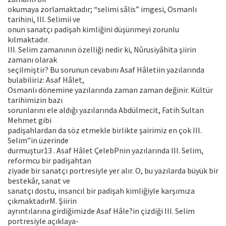
okumaya zorlamaktadır; “selimi sâlis” imgesi, Osmanlı
tarihini, III. Selimii ve
onun sanatçı padişah kimliğini düşünmeyi zorunlu
kılmaktadır.
III. Selim zamanının özelliği nedir ki, Nûrusiyâhita şiirin
zamanı olarak
seçilmiştir? Bu sorunun cevabını Asaf Hâletiin yazılarında
bulabiliriz: Asaf Hâlet,
Osmanlı dönemine yazılarında zaman zaman değinir. Kültür
tarihimizin bazı
sorunlarını ele aldığı yazılarında Abdülmecit, Fatih Sultan
Mehmet gibi
padişahlardan da söz etmekle birlikte şairimiz en çok III.
SeIim”in üzerinde
durmuştur13 . Asaf Hâlet ÇelebPnin yazılarında III. Selim,
reformcu bir padişahtan
ziyade bir sanatçı portresiyle yer alır. O, bu yazılarda büyük bir
bestekâr, sanat ve
sanatçı dostu, insancıl bir padişah kimliğiyle karşımıza
çıkmaktadırM. Şiirin
ayrıntılarına girdiğimizde Asaf Hâle?in çizdiği III. Selim
portresiyle açıklaya-