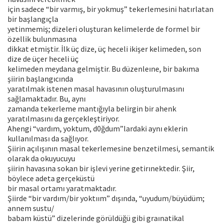
için sadece “bir varmış, bir yokmuş” tekerlemesini hatırlatan
bir başlangıçla
yetinmemiş; dizeleri oluşturan kelimelerde de formel bir
özellik bulunmasına
dikkat etmiştir. İlk üç dize, üç heceli ikişer kelimeden, son
dize de üçer heceli üç
kelimeden meydana gelmiştir. Bu düzenleıne, bir bakıma
şiirin başlangıcında
yaratılmak istenen masal havasının oluşturulmasını
sağlamaktadır. Bu, aynı
zamanda tekerleme mantığıyla belirgin bir ahenk
yaratılmasını da gerçekleştiriyor.
Ahengi “vardım, yoktum, d0ğdum”lardaki aynı eklerin
kullanılması da sağlıyor.
Şiirin açılışının masal tekerlemesine benzetilmesi, semantik
olarak da okuyucuyu
şiirin havasına sokan bir işlevi yerine getirınektedir. Şiir,
böylece adeta gerçeküstü
bir masal ortamı yaratmaktadır.
Şiirde “bir vardım/bir yoktıım” dışında, “uyudum/büyüdüm;
annem sustu/
babam küstü” dizelerinde görüldüğü gibi graınatikal