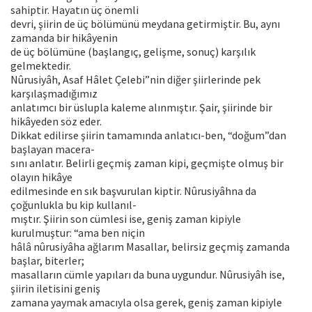
sahiptir. Hayatın üç önemli
devri, şiirin de üç bölümünü meydana getirmiştir. Bu, aynı
zamanda bir hikâyenin
de üç bölümüne (başlangıç, gelişme, sonuç) karşılık
gelmektedir.
Nûrusiyâh, Asaf Hâlet Çelebi”nin diğer şiirlerinde pek
karşılaşmadığımız
anlatımcı bir üslupla kaleme alınmıştır. Şair, şiirinde bir
hikâyeden söz eder.
Dikkat edilirse şiirin tamamında anlatıcı-ben, “doğum”dan
başlayan macera-
sını anlatır. Belirli geçmiş zaman kipi, geçmişte olmuş bir
olayın hikâye
edilmesinde en sık başvurulan kiptir. Nûrusiyâhna da
çoğunlukla bu kip kullanıl-
mıştır. Şiirin son cümlesi ise, geniş zaman kipiyle
kurulmuştur: “ama ben niçin
hâlâ nûrusiyâha ağlarım Masallar, belirsiz geçmiş zamanda
başlar, biterler;
masalların cümle yapıları da buna uygundur. Nûrusiyâh ise,
şiirin iletisini geniş
zamana yaymak amacıyla olsa gerek, geniş zaman kipiyle