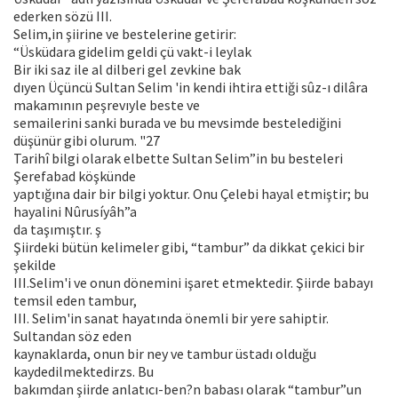
ederken sözü III.
Selim,in şiirine ve bestelerine getirir:
“Üsküdara gidelim geldi çü vakt-i leylak
Bir iki saz ile al dilberi gel zevkine bak
dıyen Üçüncü Sultan Selim 'in kendi ihtira ettiği sûz-ı dilâra
makamının peşrevıyle beste ve
semailerini sanki burada ve bu mevsimde bestelediğini
düşünür gibi olurum. "27
Tarihî bilgi olarak elbette Sultan Selim”in bu besteleri
Şerefabad köşkünde
yaptığına dair bir bilgi yoktur. Onu Çelebi hayal etmiştir; bu
hayalini Nûrusíyâh”a
da taşımıştır. ş
Şiirdeki bütün kelimeler gibi, “tambur” da dikkat çekici bir
şekilde
III.Selim'i ve onun dönemini işaret etmektedir. Şiirde babayı
temsil eden tambur,
III. Selim'in sanat hayatında önemli bir yere sahiptir.
Sultandan söz eden
kaynaklarda, onun bir ney ve tambur üstadı olduğu
kaydedilmektedirzs. Bu
bakımdan şiirde anlatıcı-ben?n babası olarak “tambur”un