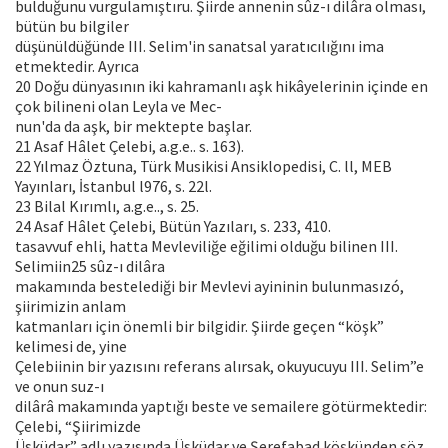
bulduğunu vurgulamıştıru. Şiirde annenin sûz-ı dilâra olması,
bütün bu bilgiler
düşünüldüğünde III. Selim'in sanatsal yaratıcılığını ima
etmektedir. Ayrıca
20 Doğu dünyasının iki kahramanlı aşk hikâyelerinin içinde en
çok bilineni olan Leyla ve Mec-
nun'da da aşk, bir mektepte başlar.
21 Asaf Hâlet Çelebi, a.g.e.. s. 163).
22 Yılmaz Öztuna, Türk Musikisi Ansiklopedisi, C. ll, MEB
Yayınları, İstanbul l976, s. 22l.
23 Bilal Kırımlı, a.g.e.., s. 25.
24 Asaf Hâlet Çelebi, Bütün Yazıları, s. 233, 410.
tasavvuf ehli, hatta Mevleviliğe eğilimi olduğu bilinen III.
Selimiin25 sûz-ı dilâra
makamında bestelediği bir Mevlevi ayininin bulunmasızó,
şiirimizin anlam
katmanları için önemli bir bilgidir. Şiirde geçen “köşk”
kelimesi de, yine
Çelebiinin bir yazısını referans alırsak, okuyucuyu III. Selim”e
ve onun suz-ı
dilârâ makamında yaptığı beste ve semailere götürmektedir:
Çelebi, “Şiirimizde
Üsküdar” adlı yazısında Üsküdar ve Şerefabad köşkünden söz