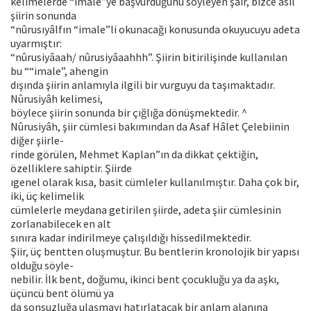
kelimelerde “imale”ye başvurduğunu söyleyen şair, bizce asıl
şiirin sonunda
“nûrusıyâlfın “imale”li okunacağı konusunda okuyucuyu adeta
uyarmıştır:
“nûrusiyâaah/ nûrusiyâaahhh”. Şiirin bitirilişinde kullanılan
bu ““imale”, ahengin
dışında şiirin anlamıyla ilgili bir vurguyu da taşımaktadır.
Nûrusiyâh kelimesi,
böylece şiirin sonunda bir çığlığa dönüşmektedir. ^
Nûrusiyâh, şiir cümlesi bakımından da Asaf Hâlet Çelebiinin
diğer şiirle-
rinde görülen, Mehmet Kaplan”ın da dikkat çektiğin,
özelliklere sahiptir. Şiirde
ıgenel olarak kısa, basit cümleler kullanılmıştır. Daha çok bir,
iki, üç kelimelik
cümlelerle meydana getirilen şiirde, adeta şiir cümlesinin
zorlanabilecek en alt
sınıra kadar indirilmeye çalışıldığı hissedilmektedir.
Şiir, üç bentten oluşmuştur. Bu bentlerin kronolojik bir yapısı
olduğu söyle-
nebilir. İlk bent, doğumu, ikinci bent çocukluğu ya da aşkı,
üçüncü bent ölümü ya
da sonsuzluğa ulaşmayı hatırlatacak bir anlam alanına