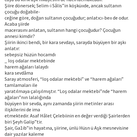
Şiire dönersek; Selim-i Sâlis”in köşküııde, ancak sultanın
çocuğu doğabile-
ceğine göre, doğan sultanın çocuğudur; anlatıcı-beıı de odur.
Acaba şiirde
macerasını anlatan, sultanın hangi çocuğudur? Çocuğun
annesi kimdir?
Şiirin ikinci bendi, bir kara sevdayı, sarayda büyüyen bir aşkı
anlatır:
sebepsiz hüzün hocamdı
_ loş odalar mektebinde
harem ağaları lalaydı
kara sevdâma
Saray atmosferi, “loş odalar mektebi” ve “harem ağaları”
tamlamaları ile
yaratılmaya çalışılmıştır. “Loş odalar mektebi”nde “harem
ağaları”nın lalalığında
büyüyen bir sevda, aynı zamanda şiirin metinler arası
ilişkilerini de ima
etmektedir. Asaf Hâlet Çelebiinin en değer verdiği Şairlerden
biri Şeyh Galip”tir.
Şair, Ga1ib”in hayatına, şiirine, ünlü Hüsn ü Aşk mesnevisine
dair yazılar kaleme