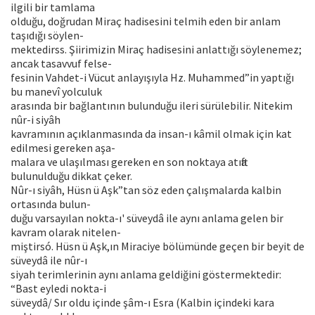
ilgili bir tamlama
olduğu, doğrudan Miraç hadisesini telmih eden bir anlam
taşıdığı söylen-
mektedirss. Şiirimizin Miraç hadisesini anlattığı söylenemez;
ancak tasavvuf felse-
fesinin Vahdet-i Vücut anlayışıyla Hz. Muhammed”in yaptığı
bu manevî yolculuk
arasında bir bağlantının bulunduğu ileri sürülebilir. Nitekim
nûr-i siyâh
kavramının açıklanmasında da insan-ı kâmil olmak için kat
edilmesi gereken aşa-
malara ve ulaşılması gereken en son noktaya atıfta
bulunulduğu dikkat çeker.
Nûr-ı siyâh, Hüsn ü Aşk”tan söz eden çalışmalarda kalbin
ortasında bulun-
duğu varsayılan nokta-ı' süveydâ ile aynı anlama gelen bir
kavram olarak nitelen-
miştirsó. Hüsn ü Aşk,ın Miraciye bölümünde geçen bir beyit de
süveydâ ile nûr-ı
siyah terimlerinin aynı anlama geldiğini göstermektedir:
“Bast eyledi nokta-i
süveydâ/ Sır oldu içinde şâm-ı Esra (Kalbin içindeki kara