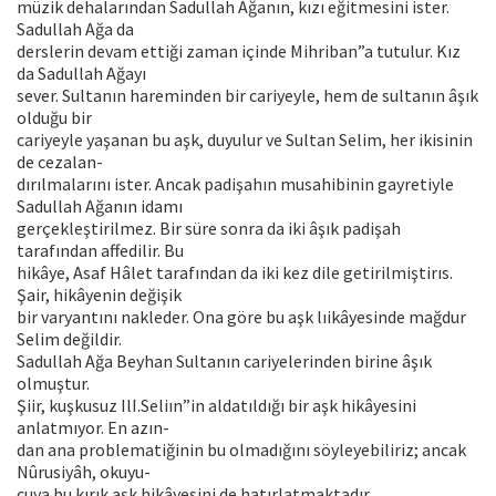
müzik dehalarından Sadullah Ağanın, kızı eğitmesini ister.
Sadullah Ağa da
derslerin devam ettiği zaman içinde Mihriban”a tutulur. Kız
da Sadullah Ağayı
sever. Sultanın hareminden bir cariyeyle, hem de sultanın âşık
olduğu bir
cariyeyle yaşanan bu aşk, duyulur ve Sultan Selim, her ikisinin
de cezalan-
dırılmalarını ister. Ancak padişahın musahibinin gayretiyle
Sadullah Ağanın idamı
gerçekleştirilmez. Bir süre sonra da iki âşık padişah
tarafından affedilir. Bu
hikâye, Asaf Hâlet tarafından da iki kez dile getirilmiştirıs.
Şair, hikâyenin değişik
bir varyantını nakleder. Ona göre bu aşk lıikâyesinde mağdur
Selim değildir.
Sadullah Ağa Beyhan Sultanın cariyelerinden birine âşık
olmuştur.
Şiir, kuşkusuz IlI.Seliın”in aldatıldığı bir aşk hikâyesini
anlatmıyor. En azın-
dan ana problematiğinin bu olmadığını söyleyebiliriz; ancak
Nûrusiyâh, okuyu-
cuya bu kırık aşk hikâyesini de hatırlatmaktadır.