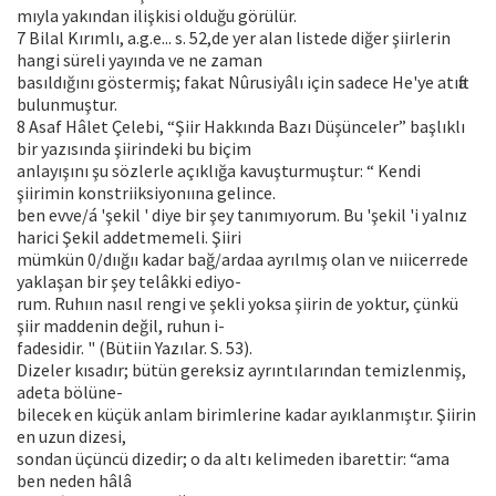
mıyla yakından ilişkisi olduğu görülür.
7 Bilal Kırımlı, a.g.e... s. 52,de yer alan listede diğer şiirlerin
hangi süreli yayında ve ne zaman
basıldığını göstermiş; fakat Nûrusiyâlı için sadece He'ye atıfta
bulunmuştur.
8 Asaf Hâlet Çelebi, “Şiir Hakkında Bazı Düşünceler” başlıklı
bir yazısında şiirindeki bu biçim
anlayışını şu sözlerle açıklığa kavuşturmuştur: “ Kendi
şiirimin konstriiksiyonıına gelince.
ben evve/á 'şekil ' diye bir şey tanımıyorum. Bu 'şekil 'i yalnız
harici Şekil addetmemeli. Şiiri
mümkün 0/dıığıı kadar bağ/ardaa ayrılmış olan ve nıiicerrede
yaklaşan bir şey telâkki ediyo-
rum. Ruhıın nasıl rengi ve şekli yoksa şiirin de yoktur, çünkü
şiir maddenin değil, ruhun i-
fadesidir. " (Bütiin Yazılar. S. 53).
Dizeler kısadır; bütün gereksiz ayrıntılarından temizlenmiş,
adeta bölüne-
bilecek en küçük anlam birimlerine kadar ayıklanmıştır. Şiirin
en uzun dizesi,
sondan üçüncü dizedir; o da altı kelimeden ibarettir: “ama
ben neden hâlâ