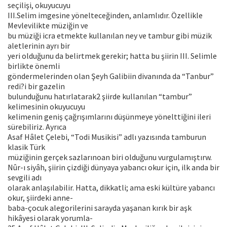
seçilişi, okuyucuyu
III.Selim imgesine yönelteceğinden, anlamlıdır. Özellikle
Mevlevilikte müziğin ve
bu müziği icra etmekte kullanılan ney ve tambur gibi müzik
aletlerinin ayrı bir
yeri olduğunu da belirtmek gerekir; hatta bu şiirin III. Selimle
birlikte önemli
göndermelerinden olan Şeyh Galibiin divanında da “Tanbur”
redi?i bir gazelin
bulunduğunu hatırlatarak2 şiirde kullanılan “tambur”
kelimesinin okuyucuyu
kelimenin geniş çağrışımlarını düşünmeye yönelttiğini ileri
sürebiliriz. Ayrıca
Asaf Hâlet Çelebi, “Todi Musikisi” adlı yazısında tamburun
klasik Türk
müziğinin gerçek sazlarınoan biri olduğunu vurgulamıştırw.
Nûr-ı siyâh, şiirin çizdiği dünyaya yabancı okur için, ilk anda bir
sevgili adı
olarak anlaşılabilir. Hatta, dikkatli; ama eski kültüre yabancı
okur, şiirdeki anne-
baba-çocuk alegorilerini sarayda yaşanan kırık bir aşk
hikâyesi olarak yorumla-