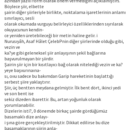
azından yazılı form olarak önem vermediğini açıklaınıştırs.
Böylece şiir, elbette
şairin diğer şiirleriyle birlikte, noktalama işaretlerinin anlamı
sınırlayıcı, sesli
olarak okumada vurguyu belirleyici özelliklerinden sıyrılarak
okuyucunun kendin-
ce yeniden üretebileceği bir metin haline gelir. i
Nurusıyâh, Asaf Hâlet ÇelebPnin diğer şiirlerinde olduğu gibi,
vezin ve
ka?ye gibi geleneksel şiir anlayışının şekil bağlarına
başvurulmayan bir şiirdir.
Şairin şiir için bir kısıtlayıcı bağ olarak nitelediği vezin ve ka?
yeye başvurınaına-
sı, oııu sadece bu bakımdan Garip hareketinin başlattığı
serbest şiire yaklaştırır.
Şiir, üç bentten meydana gelmiştir. İlk bent dört, ikinci yedi
ve son bent ise
sekiz dizeden ibarettir. Bu, artan yoğunluk olarak
yorumlanabilir.
Dizelerin isti?, 0 dönemde birkaç şairde gördüğümüz
basamaklı dize anlayı-
i şına göre gerçekleştirilmiştir. Dikkat edilirse bu dize
basamaklarının şiirin anla-