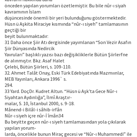
önceden yapılan yorumları özetlemiştir. Bu bile nûr-ı siyah
kavramının İslam
düşüncesinde önemli bir yeri bulunduğunu göstermektedir.
Hüsn ü Aşkita Miraciye kısmında “nûr-ı siyeh” tamlamasının
geçtiği bir
beyit bulunmaktadır:
31 Daha önce Şiir Atı dergisinde yayımlanan “Son Vezir Asafın
Şiir Dünyasında Nedircik
Yavruları” başlıklı yazısı bazı değişikliklerle Bütün Şiirlerfne
de alınmıştır. Bkz. Asaf Halet
Çelebi, Bütün Şiirleri, s. 109-110.
32. Ahmet Talât Onay, Eski Türk Edebiyatında Mazmıınlar,
MEB Yayınları, Ankara 1996` s.
294.
33 Yard. DoçDr. Kudret Altun. “Hüsn ü Aşk'ta Gece Nûr-ı
Siyahtan Aydınlığa”, İlmî Araştır-
malar, S. 10, İstanbul 2000, s. 9-18.
Mânend-i Bilâl-i sâhib-irfân
Nûr-ı siyeh içre nûr-İ îmân34
Bu beyitte geçen nûr-ı siyeh tamlamasından yola çıkılarak
yapılan yorum-
larda, öncelikle bunun Miraç gecesi ve “Nûr-ı Muhammedi” ile