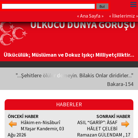
«
Ana Sayfa
» «
İlkelerimiz
»
ÜLKÜCÜ DÜNYA GÖRÜŞÜ
Ülkücülük; Müslüman ve Dokuz Işıkçı Milliyetçiliktir...
"...Şehitlere ölüler demeyin. Bilakis Onlar diridirler..."
Bakara-154
HABERLER
ÖNCEKİ HABER
SONRAKİ HABER
Hâkim en-Nisâburî
ASIL “GARİP”: ÂSAF
M.Yaşar Kandemir, 03
HÂLET ÇELEBİ
Ağu 2026
Ramazan GÜLENDAM , 17