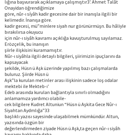
lığına başvurarak açıklamaya çalışmıştır3'. Ahmet Talât
Onayidan öğrendiğimize
göre, nûr-ı síyâh kadir gecesine dair bir inanışla ilgili bir
kelimedir. İnanışa göre.
kadir gecesi, mü”minlere siyah nur görünürmüşn. Bu hâliyle
bırakılırsa okuyucu
için nûr-ı siyâh kavramı açıklığa kavuşturulmuş sayılamaz.
Erözçelik, bu inanışın
şiirle ilişkisini kuramamıştır.
Nûr-ı siyâhla ilgili detaylı bilgileri, şiirimizin ipuçlarını da
kapsayacak
şekilde, Hüsn ü Aşk üzerinde yapılmış bazı çalışmalarda
buluruz. Şiirde Hüsn ü
Aşk”la kurulan metinler arası ilişkinin sadece loş odalar
mektebi ile Mekteb-ı'
Edeb arasında kurulan bağlantıyla sınırlı olmadığını
anlamamıza yardımcı olabile-
cek bilgilere Kudret Altuniun “Hüsn ü Aşkita Gece Nûr-ı
Siyahtan Aydmlığa”33
başlıklı yazısı sayesinde ulaşabilmek mümkündür. Altun,
yazısında özgün bir
değerlendirmeden ziyade Hüsn ü Aşk,ta geçen nûr-ı siyâh
kavramı hakkında daha