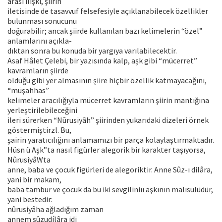
arası ilişki, şiirin
iletisinde de tasavvuf felsefesiyle açıklanabilecek özellikler
bulunması sonucunu
doğurabilir; ancak şiirde kullanılan bazı kelimelerin “özel”
anlamlarını açıkla-
dıktan sonra bu konuda bir yargıya varılabilecektir.
Asaf Hâlet Çelebi, bir yazısında kalp, aşk gibi “mücerret”
kavramların şiirde
olduğu gibi yer almasının şiire hiçbir özellik katmayacağını,
“müşahhas”
kelimeler aracılığıyla mücerret kavramların şiirin mantığına
yerleştirilebileceğini
ileri sürerken “Nûrusiyâh” şiirinden yukarıdaki dizeleri örnek
göstermiştirzl. Bu,
şairin yaratıcılığını anlamamızı bir parça kolaylaştırmaktadır.
Hüsn ü Aşk”ta nasıl figürler alegorik bir karakter taşıyorsa,
NûrusiyâWta
anne, baba ve çocuk figürleri de alegoriktir. Anne Sûz-ı dilâra,
yani bir makam,
baba tambur ve çocuk da bu iki sevgiliniıı aşkının malısulüdür,
yani bestedir:
nûrusiyâha ağladığım zaman
annem sûzudílâra idi