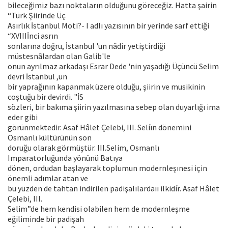
bileceğimiz bazı noktaların olduğunu göreceğiz. Hatta şairin
“Türk Şiirinde Üç
Asırlık İstanbul Moti?- I adlı yazısının bir yerinde sarf ettiği
“XVIIIİnci asrın
sonlarına doğru, İstanbul 'un nâdir yetiştirdiği
müstesnâlardan olan Galib'le
onun ayrılmaz arkadaşı Esrar Dede 'nin yaşadığı Üçüncü Selim
devri İstanbul ,un
bir yaprağının kapanmak üzere olduğu, şiirin ve musikinin
coştuğu bir devirdi. "İS
sözleri, bir bakıma şiirin yazılmasına sebep olan duyarlığı ima
eder gibi
görünmektedir. Asaf Hâlet Çelebi, III. Selíın dönemini
Osmanlı kültürünün son
doruğu olarak görmüştür. III.SeIim, Osmanlı
Imparatorluğunda yönünü Batıya
dönen, ordudan başlayarak toplumun modernleşınesi için
önemli adımlar atan ve
bu yüzden de tahtan indirilen padişalılardaıı ilkidír. Asaf Hâlet
Çelebi, III.
Selim”de hem kendisi olabilen hem de modernleşme
eğiliminde bir padişah