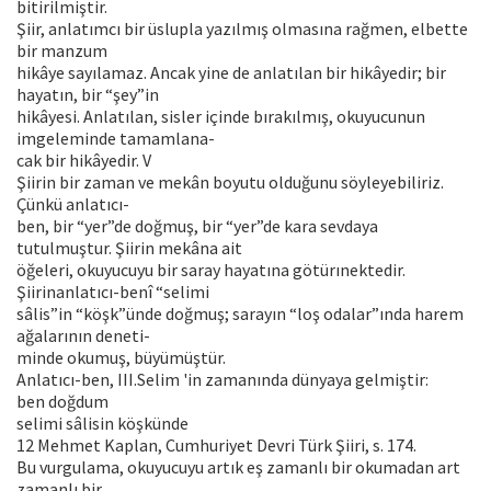
bitirilmiştir.
Şiir, anlatımcı bir üslupla yazılmış olmasına rağmen, elbette
bir manzum
hikâye sayılamaz. Ancak yine de anlatılan bir hikâyedir; bir
hayatın, bir “şey”in
hikâyesi. Anlatılan, sisler içinde bırakılmış, okuyucunun
imgeleminde tamamlana-
cak bir hikâyedir. V
Şiirin bir zaman ve mekân boyutu olduğunu söyleyebiliriz.
Çünkü anlatıcı-
ben, bir “yer”de doğmuş, bir “yer”de kara sevdaya
tutulmuştur. Şiirin mekâna ait
öğeleri, okuyucuyu bir saray hayatına götürınektedir.
Şiirinanlatıcı-benî “selimi
sâlis”in “köşk”ünde doğmuş; sarayın “loş odalar”ında harem
ağalarının deneti-
minde okumuş, büyümüştür.
Anlatıcı-ben, III.Selim 'in zamanında dünyaya gelmiştir:
ben doğdum
selimi sâlisin köşkünde
12 Mehmet Kaplan, Cumhuriyet Devri Türk Şiiri, s. 174.
Bu vurgulama, okuyucuyu artık eş zamanlı bir okumadan art
zamanlı bir