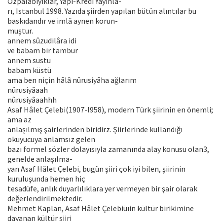
Özpalabıyıklar, Yapı-Kredi Yayınla-
rı, Istanbul 1998. Yazıda şiirden yapılan bütün alıntılar bu
baskıdandır ve imlâ aynen korun-
muştur.
annem sûzudilâra idi
ve babam bir tambur
annem sustu
babam küstü
ama ben niçin hâlâ nûrusiyâha ağlarım
nûrusiyâaah
nûrusiyâaahhh
Asaf Hâlet Çelebi(1907-l958), modern Türk şiirinin en önemli;
ama az
anlaşılmış şairlerinden biridirz. Şiirlerinde kullandığı
okuyucuya anlamsız gelen
bazı formel sözler dolayısıyla zamanında alay konusu olan3,
genelde anlaşılma-
yan Asaf Hâlet Çelebi, bugün şiiri çok iyi bilen, şiirinin
kuruluşunda hemen hiç
tesadüfe, anlık duyarlılıklara yer vermeyen bir şair olarak
değerlendirilmektedir.
Mehmet Kaplan, Asaf Hâlet Çelebiüıin kültür birikimine
dayanan kültür şiiri