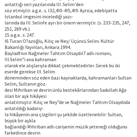
anlattığı seri yazılarında III. SeIim'den
söz etmiştir. a.g.e.. s. I32,4l0-4I5,4I9. Ayrıca, edebiyatta
Istanbul imgesini incelediği yazı-
larında da III. Selinfe ayrı bir önem vermiştir. (s. 233-235, 247,
251, 269 vb.).
15 a.g.e.. s. 247.
I6 Turan O?azoğlu, Kılıç ve Ney/ Üçüncü Selinı. Kültür
Bakanlığı Yayınları, Ankara 1994.
Bayladfnın Nağmeler Tahtım Olsaydıl7 adlı romanı,
IIl.Selim”i ana kahraman
olarak ele alışlarıyla dikkat çekmektedirler. Gerek bu iki
eserde gerekse III. Selim
döneminden söz eden bazı kaynaklarda, kahramanları Sultan
Selim, Sultanın göz-
desi Mihriban ve devrin ünlü bestekârlarından Sadullah Ağa
olan bir aşk hikâyesi
anlatılmıştır: Kılıç ve Ney”de ve Nağmeler Tahtım Olsaydıida
anlatıldığı kadarıy-
la hikâyenin ana çizgileri şu şekilde özetlenebilir: Sultan,
büyük bir aşkla
bağlandığı Mihriban adlı cariyenin müzik yeteneği olduğunu
farkedince devrin