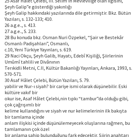
25 Asaf Hâlet Çelebi, III. Selim'in Mevleviliğe olan ilgisini,
Şeyh Galip”e gösterdiği yakınlığı
Şeyh Galip hakkındaki yazılarında dile getirmiştir. Bkz. Bütün
Yazıları, s. 132-133; 410.
26 a.g.e.., s. 413.
27 a.g.e.., S. 233.
28 Bu konuda bkz. Osman Nuri Özpekel, “Şair ve Bestekâr
Osmanlı Padişahları”, Osmanlı,
c.10, Yeni Türkiye Yayınları, s. 619.
29 Naci Okçu, Şeyh Galib, Hayatı, Edebî Kişiliği, Şiirlerinin
Umûmî tahlili ve Divânının
Terıkidli Metni, C.II, Kültür Bakanlığı Yayınları, Ankara, 1993, s.
570-571.
30 Asaf Hâlet Çelebi, Bütün Yazıları, S. 79.
yabilir ve Nur-ı siyah? bir cariye ismi olarak düşünebilir. Eski
kültüre vakıf bir
okur ise, Asaf Hâlet Çelebi,nin tıpkı “tambur”da olduğu gibi,
çok çağrışımlı bir
kelime kullandığını ve siyah ve nur kelimelerinin ilk bakışta
bir tamlama içinde
anlam ilişkisi içinde düşünülemeyecek oluşlarına rağmen, bu
tamlamanın çok özel
bir anlama sahip bulunduğunu fark edecektir. Şiirin anahtarı