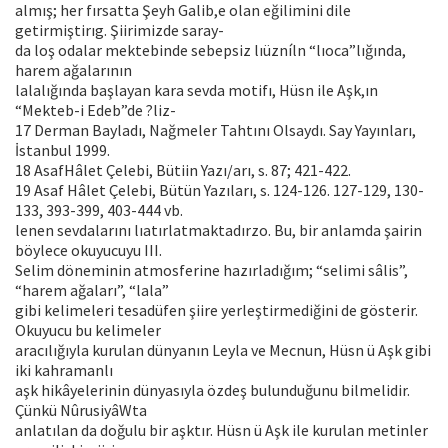
almış; her fırsatta Şeyh Galib,e olan eğilimini dile
getirmiştirıg. Şiirimizde saray-
da loş odalar mektebinde sebepsiz lıüzníln “lıoca”lığında,
harem ağalarının
lalalığında başlayan kara sevda motifı, Hüsn ile Aşk,ın
“Mekteb-i Edeb”de ?liz-
17 Derman Bayladı, Nağmeler Tahtını Olsaydı. Say Yayınları,
İstanbul 1999.
18 AsafHâlet Çelebi, Bütiin Yazı/arı, s. 87; 421-422.
19 Asaf Hâlet Çelebi, Bütün Yazıları, s. 124-126. 127-129, 130-
133, 393-399, 403-444 vb.
lenen sevdalarını lıatırlatmaktadırzo. Bu, bir anlamda şairin
böylece okuyucuyu III.
Selim döneminin atmosferine hazırladığım; “selimi sâlis”,
“harem ağaları”, “lala”
gibi kelimeleri tesadüfen şiire yerleştirmediğini de gösterir.
Okuyucu bu kelimeler
aracılığıyla kurulan dünyanın Leyla ve Mecnun, Hüsn ü Aşk gibi
iki kahramanlı
aşk hikâyelerinin dünyasıyla özdeş bulunduğunu bilmelidir.
Çünkü NûrusiyâWta
anlatılan da doğulu bir aşktır. Hüsn ü Aşk ile kurulan metinler