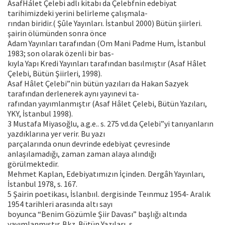
ÂsafHálet Çelebi adlı kitabı da Çelebfnin edebiyat
tarihimizdeki yerini belirleme çalışmala-
rından biridir.( Şûle Yayınları. İstanbul 2000) Bütün şiirleri.
şairin ölümünden sonra önce
Adam Yayınları tarafından (Om Mani Padme Hum, İstanbul
1983; son olarak özenli bir bas-
kıyla Yapı Kredi Yayınları tarafından basılmıştır (Asaf Hâlet
Çelebi, Bütün Şiirleri, 1998).
Asaf Hâlet Çelebi”nin bütün yazıları da Hakan Sazyek
tarafından derlenerek aynı yayınevi ta-
rafından yayımlanmıştır (Asaf Hâlet Çelebi, Bütün Yazıları,
YKY, İstanbul 1998).
3 Mustafa Miyasoğlu, a.g.e.. s. 275 vd.da Çelebi”yi tanıyanların
yazdıklarına yer verir. Bu yazı
parçalarında onun devrinde edebiyat çevresinde
anlaşılamadığı, zaman zaman alaya alındığı
görülmektedir.
Mehmet Kaplan, Edebiyatımızın İçinden. Dergâh Yayınları,
İstanbul 1978, s. 167.
5 Şairin poetikası, İslanbııl. dergisinde Teınmuz 1954- Aralık
1954 tarihleri arasında altı sayı
boyunca “Benim Gözümle Şiir Davası” başlığı altında
yayımlanmıştır. Bkz. Bütün Yazıları, s.