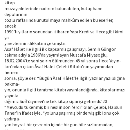
kitap
müzayedelerinde nadiren bulunabilen, kütüphane
depolarının
tozlu raflarında unutulmaya mahkûm edilen bu eserler,
ancak
1990’lı yılların sonundan itibaren Yapı Kredi ve Hece gibi kimi
ya-
yınevlerinin dikkatini çekmiştir.
Âsaf Hâlet ile ilgili ilk kapsamlı çalışmayı, Semih Güngör
takma adıyla 1986’da yayımlayan Mustafa Miyasoğlu,
18.02.2004’te yani şairin ölümünden 45 yıl sonra Hece Yayın-
ları’ndan çıkan Âsaf Hâlet Çelebi Kitabı’nın yayımından
hemen
sonra, şöyle der: “Bugün Âsaf Hâlet’le ilgili yazılar yazıldığına
bakma-
yın, onunla ilgili tanıtma kitabı yayınlandığında, kitaplarımızı
yayınla-
dığımız Suffe Yayınevi’ne tek kitap siparişi gelmedi.”20
“Mevcudu tükenmiş bir neslin son ferdi” olan Çelebi, Haldun
Taner’in ifadesiyle, “yolunu şaşırmış bir derviş gibi onu çok
yadırga-
yan hoyrat bir çevrenin içinde bir gün bile sızlanmadan,