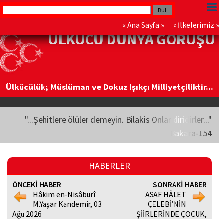
«
Ana Sayfa
» «
İlkelerimiz
»
ÜLKÜCÜ DÜNYA GÖRÜŞÜ
Ülkücülük; Müslüman ve Dokuz Işıkçı Milliyetçiliktir...
"...Şehitlere ölüler demeyin. Bilakis Onlar diridirler..."
Bakara-154
HABERLER
ÖNCEKİ HABER
SONRAKİ HABER
Hâkim en-Nisâburî
ASAF HÂLET
M.Yaşar Kandemir, 03
ÇELEBİ’NİN
Ağu 2026
ŞİİRLERİNDE ÇOCUK,