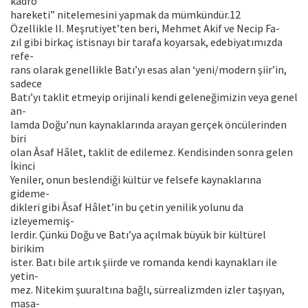
kadro
hareketi” nitelemesini yapmak da mümkündür.12
Özellikle II. Meşrutiyet’ten beri, Mehmet Akif ve Necip Fa-
zıl gibi birkaç istisnayı bir tarafa koyarsak, edebiyatımızda
refe-
rans olarak genellikle Batı’yı esas alan ‘yeni/modern şiir’in,
sadece
Batı’yı taklit etmeyip orijinali kendi geleneğimizin veya genel
an-
lamda Doğu’nun kaynaklarında arayan gerçek öncülerinden
biri
olan Âsaf Hâlet, taklit de edilemez. Kendisinden sonra gelen
İkinci
Yeniler, onun beslendiği kültür ve felsefe kaynaklarına
gideme-
dikleri gibi Âsaf Hâlet’in bu çetin yenilik yolunu da
izleyememiş-
lerdir. Çünkü Doğu ve Batı’ya açılmak büyük bir kültürel
birikim
ister. Batı bile artık şiirde ve romanda kendi kaynakları ile
yetin-
mez. Nitekim şuuraltına bağlı, sürrealizmden izler taşıyan,
masa-