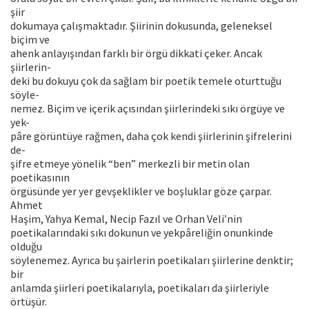
şiir
dokumaya çalışmaktadır. Şiirinin dokusunda, geleneksel
biçim ve
ahenk anlayışından farklı bir örgü dikkati çeker. Ancak
şiirlerin-
deki bu dokuyu çok da sağlam bir poetik temele oturttuğu
söyle-
nemez. Biçim ve içerik açısından şiirlerindeki sıkı örgüye ve
yek-
pâre görüntüye rağmen, daha çok kendi şiirlerinin şifrelerini
de-
şifre etmeye yönelik “ben” merkezli bir metin olan
poetikasının
örgüsünde yer yer gevşeklikler ve boşluklar göze çarpar.
Ahmet
Haşim, Yahya Kemal, Necip Fazıl ve Orhan Veli’nin
poetikalarındaki sıkı dokunun ve yekpâreliğin onunkinde
olduğu
söylenemez. Ayrıca bu şairlerin poetikaları şiirlerine denktir;
bir
anlamda şiirleri poetikalarıyla, poetikaları da şiirleriyle
örtüşür.