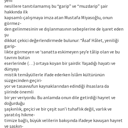
yeni
nesillere tanıtılamamış bu “garip” ve “muzdarip” şair
hakkında ilk
kapsamlı çalışmaya imza atan Mustafa Miyasoğlu, onun
görmez-
den gelinmesinin ve dışlanmasının sebeplerine de işaret eden
şu
dikkat çekici değerlendirmede bulunur: “Âsaf Hâlet, yeniliği
garip-
likte görmeyen ve ‘sanatta eskimeyen şey’e tâlip olan ve bu
tavrını bütün
eserlerinde (…) ortaya koyan bir şairdir. Yaşadığı hayatı ve
dünyayı
mistik temâyüllerle ifade ederken İslâm kültürünün
süzgecinden geçiri-
yor ve tasavvufun kaynaklarından edindiği ihsaslara da
şiirinde önemli
bir yer veriyordu. Bu anlamda onun dile getirdiği hayret ve
doğurduğu
şaşkınlık, geçici ve bir çeşit sun’i tuhaflık değil, varlık ve
yaratılış hikme-
timize bağlı, büyük velilerin bakışında ifadeye kavuşan hayret
ve şaşkın-