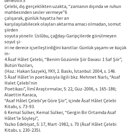
denebilir.5
Çelebi, dış gerçeklikten uzakta, “zamanın dışında ve ruhun
mahbesinden sesler vermeye”6
çalışarak, günlük hayatta her an
karşılaşılabilecek olayları aktarma amacı olmadan, somut
şiirden
soyuta yönelir. Üslûbu, çağdaşı Garipçilerde görülmeyen
soyut şi-
iri ne derece içselleştirdiğini kanıtlar. Günlük yaşamı ve küçük
in-
4 Âsaf Hâlet Çelebi, “Benim Gözümle Şiir Davası: 1 Saf Şiir”,
Bütün Yazıları,
(Haz.: Hakan Sazyek), YKY, 2. Baskı, İstanbul: 2004, s. 146.
5 Âsaf Hâlet’in poetikasıyla ilgili bkz. Mehmet Narlı, “Asaf
Halet Çelebi’nin
Poetikası”, İlmî Araştırmalar, S: 22, Güz-2006, s. 165-186;
Alaettin Karaca,
“Asaf Hâlet Çelebi’ye Göre Şiir”, içinde Âsaf Hâlet Çelebi
Kitabı, s. 73-93.
6 Kemal Sülker, Kemal Sülker, “Gergin Bir Ortamda Asaf
Hâlet’le Söyleşi”,
Yazko Edebiyat, S: 17, Mart-1982, s. 70 (Âsaf Hâlet Çelebi
Kitabı, s. 230-235).