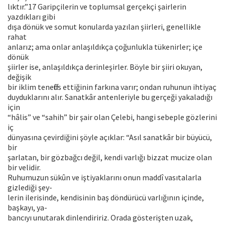
lıktır.”17 Garipçilerin ve toplumsal gerçekçi şairlerin
yazdıkları gibi
dışa dönük ve somut konularda yazılan şiirleri, genellikle
rahat
anlarız; ama onlar anlaşıldıkça çoğunlukla tükenirler; içe
dönük
şiirler ise, anlaşıldıkça derinleşirler. Böyle bir şiiri okuyan,
değişik
bir iklim teneffüs ettiğinin farkına varır; ondan ruhunun ihtiyaç
duyduklarını alır. Sanatkâr antenleriyle bu gerçeği yakaladığı
için
“hâlis” ve “sahih” bir şair olan Çelebi, hangi sebeple gözlerini
iç
dünyasına çevirdiğini şöyle açıklar: “Asıl sanatkâr bir büyücü,
bir
şarlatan, bir gözbağcı değil, kendi varlığı bizzat mucize olan
bir velidir.
Ruhumuzun sükûn ve iştiyaklarını onun maddî vasıtalarla
gizlediği şey-
lerin ilerisinde, kendisinin baş döndürücü varlığının içinde,
başkayı, ya-
bancıyı unutarak dinlendiririz. Orada gösterişten uzak,