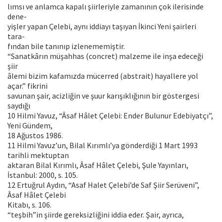
lımsı ve anlamca kapalı şiirleriyle zamanının çok ilerisinde
dene-
yişler yapan Çelebi, aynı iddiayı taşıyan İkinci Yeni şairleri
tara-
fından bile tanınıp izlenememiştir.
“Sanatkârın müşahhas (concret) malzeme ile inşa edeceği
şiir
âlemi bizim kafamızda mücerred (abstrait) hayallere yol
açar.” fikrini
savunan şair, acizliğin ve şuur karışıklığının bir göstergesi
saydığı
10 Hilmi Yavuz, “Âsaf Hâlet Çelebi: Ender Bulunur Edebiyatçı”,
Yeni Gündem,
18 Ağustos 1986.
11 Hilmi Yavuz’un, Bilal Kırımlı’ya gönderdiği 1 Mart 1993
tarihli mektuptan
aktaran Bilal Kırımlı, Âsaf Hâlet Çelebi, Şule Yayınları,
İstanbul: 2000, s. 105.
12 Ertuğrul Aydın, “Asaf Halet Çelebi’de Saf Şiir Serüveni”,
Âsaf Hâlet Çelebi
Kitabı, s. 106.
“teşbih”in şiirde gereksizliğini iddia eder. Şair, ayrıca,