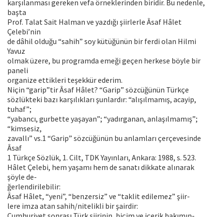
karşılanması gereken vefa örneklerinden biridir. Bu nedenle,
başta
Prof. Talat Sait Halman ve yazdığı şiirlerle Âsaf Hâlet
Çelebi’nin
de dâhil olduğu “sahih” soy kütüğünün bir ferdi olan Hilmi
Yavuz
olmak üzere, bu programda emeği geçen herkese böyle bir
paneli
organize ettikleri teşekkür ederim.
Niçin “garip”tir Âsaf Hâlet? “Garip” sözcüğünün Türkçe
sözlükteki bazı karşılıkları şunlardır: “alışılmamış, acayip,
tuhaf”;
“yabancı, gurbette yaşayan”; “yadırganan, anlaşılmamış”;
“kimsesiz,
zavallı” vs.1 “Garip” sözcüğünün bu anlamları çerçevesinde
Âsaf
1 Türkçe Sözlük, 1. Cilt, TDK Yayınları, Ankara: 1988, s. 523.
Hâlet Çelebi, hem yaşamı hem de sanatı dikkate alınarak
şöyle de-
ğerlendirilebilir:
Âsaf Hâlet, “yeni”, “benzersiz” ve “taklit edilemez” şiir-
lere imza atan sahih/nitelikli bir şairdir:
Cumhuriyet sonrası Türk şiirinin, biçim ve içerik bakımın-