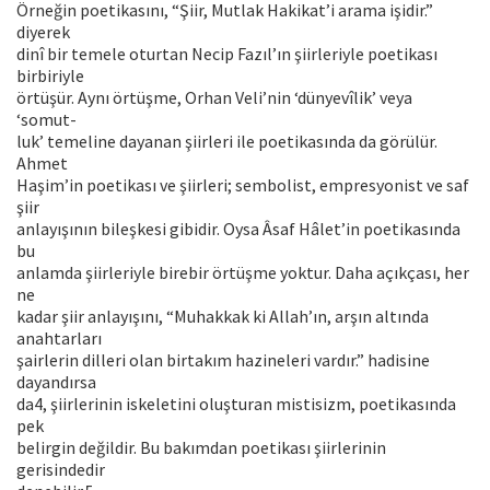
Örneğin poetikasını, “Şiir, Mutlak Hakikat’i arama işidir.”
diyerek
dinî bir temele oturtan Necip Fazıl’ın şiirleriyle poetikası
birbiriyle
örtüşür. Aynı örtüşme, Orhan Veli’nin ‘dünyevîlik’ veya
‘somut-
luk’ temeline dayanan şiirleri ile poetikasında da görülür.
Ahmet
Haşim’in poetikası ve şiirleri; sembolist, empresyonist ve saf
şiir
anlayışının bileşkesi gibidir. Oysa Âsaf Hâlet’in poetikasında
bu
anlamda şiirleriyle birebir örtüşme yoktur. Daha açıkçası, her
ne
kadar şiir anlayışını, “Muhakkak ki Allah’ın, arşın altında
anahtarları
şairlerin dilleri olan birtakım hazineleri vardır.” hadisine
dayandırsa
da4, şiirlerinin iskeletini oluşturan mistisizm, poetikasında
pek
belirgin değildir. Bu bakımdan poetikası şiirlerinin
gerisindedir