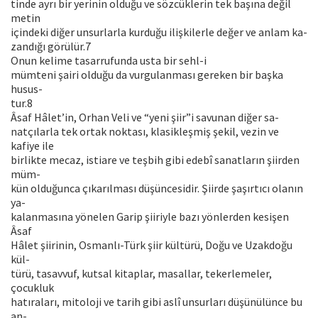
tinde ayrı bir yerinin olduğu ve sözcüklerin tek başına değil
metin
içindeki diğer unsurlarla kurduğu ilişkilerle değer ve anlam ka-
zandığı görülür.7
Onun kelime tasarrufunda usta bir sehl-i
mümteni şairi olduğu da vurgulanması gereken bir başka
husus-
tur.8
Âsaf Hâlet’in, Orhan Veli ve “yeni şiir”i savunan diğer sa-
natçılarla tek ortak noktası, klasikleşmiş şekil, vezin ve
kafiye ile
birlikte mecaz, istiare ve teşbih gibi edebî sanatların şiirden
müm-
kün olduğunca çıkarılması düşüncesidir. Şiirde şaşırtıcı olanın
ya-
kalanmasına yönelen Garip şiiriyle bazı yönlerden kesişen
Âsaf
Hâlet şiirinin, Osmanlı-Türk şiir kültürü, Doğu ve Uzakdoğu
kül-
türü, tasavvuf, kutsal kitaplar, masallar, tekerlemeler,
çocukluk
hatıraları, mitoloji ve tarih gibi aslî unsurları düşünülünce bu
an-