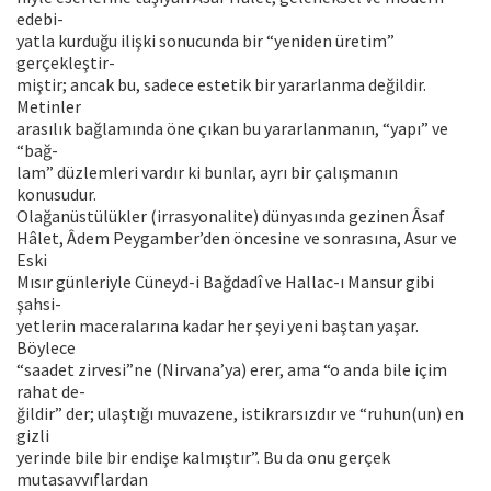
edebi-
yatla kurduğu ilişki sonucunda bir “yeniden üretim”
gerçekleştir-
miştir; ancak bu, sadece estetik bir yararlanma değildir.
Metinler
arasılık bağlamında öne çıkan bu yararlanmanın, “yapı” ve
“bağ-
lam” düzlemleri vardır ki bunlar, ayrı bir çalışmanın
konusudur.
Olağanüstülükler (irrasyonalite) dünyasında gezinen Âsaf
Hâlet, Âdem Peygamber’den öncesine ve sonrasına, Asur ve
Eski
Mısır günleriyle Cüneyd-i Bağdadî ve Hallac-ı Mansur gibi
şahsi-
yetlerin maceralarına kadar her şeyi yeni baştan yaşar.
Böylece
“saadet zirvesi”ne (Nirvana’ya) erer, ama “o anda bile içim
rahat de-
ğildir” der; ulaştığı muvazene, istikrarsızdır ve “ruhun(un) en
gizli
yerinde bile bir endişe kalmıştır”. Bu da onu gerçek
mutasavvıflardan