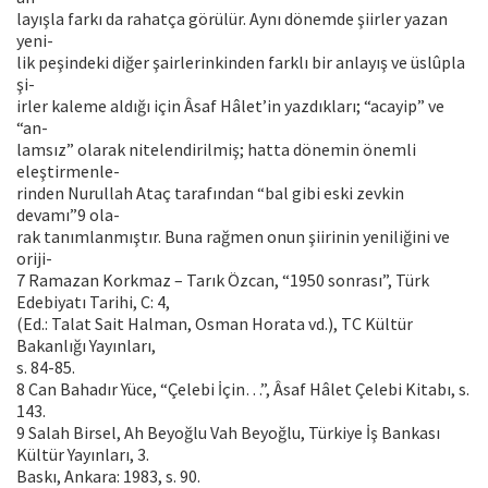
layışla farkı da rahatça görülür. Aynı dönemde şiirler yazan
yeni-
lik peşindeki diğer şairlerinkinden farklı bir anlayış ve üslûpla
şi-
irler kaleme aldığı için Âsaf Hâlet’in yazdıkları; “acayip” ve
“an-
lamsız” olarak nitelendirilmiş; hatta dönemin önemli
eleştirmenle-
rinden Nurullah Ataç tarafından “bal gibi eski zevkin
devamı”9 ola-
rak tanımlanmıştır. Buna rağmen onun şiirinin yeniliğini ve
oriji-
7 Ramazan Korkmaz – Tarık Özcan, “1950 sonrası”, Türk
Edebiyatı Tarihi, C: 4,
(Ed.: Talat Sait Halman, Osman Horata vd.), TC Kültür
Bakanlığı Yayınları,
s. 84-85.
8 Can Bahadır Yüce, “Çelebi İçin…”, Âsaf Hâlet Çelebi Kitabı, s.
143.
9 Salah Birsel, Ah Beyoğlu Vah Beyoğlu, Türkiye İş Bankası
Kültür Yayınları, 3.
Baskı, Ankara: 1983, s. 90.