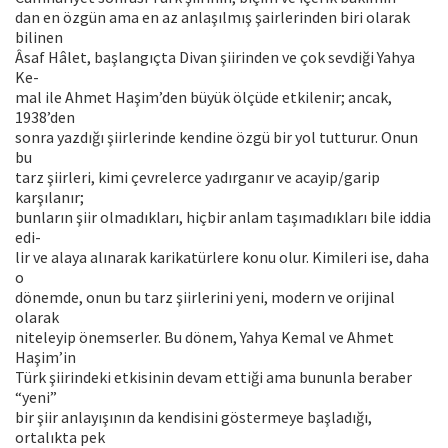
dan en özgün ama en az anlaşılmış şairlerinden biri olarak
bilinen
Âsaf Hâlet, başlangıçta Divan şiirinden ve çok sevdiği Yahya
Ke-
mal ile Ahmet Haşim’den büyük ölçüde etkilenir; ancak,
1938’den
sonra yazdığı şiirlerinde kendine özgü bir yol tutturur. Onun
bu
tarz şiirleri, kimi çevrelerce yadırganır ve acayip/garip
karşılanır;
bunların şiir olmadıkları, hiçbir anlam taşımadıkları bile iddia
edi-
lir ve alaya alınarak karikatürlere konu olur. Kimileri ise, daha
o
dönemde, onun bu tarz şiirlerini yeni, modern ve orijinal
olarak
niteleyip önemserler. Bu dönem, Yahya Kemal ve Ahmet
Haşim’in
Türk şiirindeki etkisinin devam ettiği ama bununla beraber
“yeni”
bir şiir anlayışının da kendisini göstermeye başladığı,
ortalıkta pek