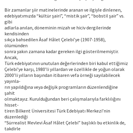
Bir zamanlar şiir matinelerinde aranan ve ilgiyle dinlenen,
edebiyatımızda “kültür şairi”, “mistik şair”, “bobstil şair” vs.
gibi
adlarla anılan, döneminin mizah ve hiciv dergilerinde
kendisinden
sıkça bahsedilen Âsaf Hâlet Çelebi’ye (1907-1958),
ölümünden
sonra yakın zamana kadar gereken ilgi gösterilmemiştir.
Ancak,
Türk edebiyatının unutulan değerlerinden biri kabul ettiğimiz
Çelebi’ye karşı, 1980’li yıllardan ve özellikle de yoğun olarak
2000’li yılların başından itibaren vefa örneği sayılabilecek
yayınla-
rın yapıldığına veya değişik programların düzenlendiğine
şahit
olmaktayız. Kurulduğundan beri çalışmalarıyla farklılığını
hisset-
tiren Bilkent Üniversitesi Türk Edebiyatı Merkezi’nin
düzenlediği
“Sürrealist Mevlevi Âsaf Hâlet Çelebi” başlıklı bu etkinlik de,
takdirle