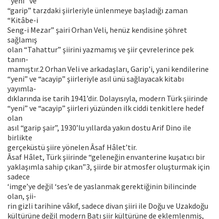
“yeni” ve
“garip” tarzdaki şiirleriyle ünlenmeye başladığı zaman
“Kitâbe-i
Seng-i Mezar” şairi Orhan Veli, henüz kendisine şöhret
sağlamış
olan “Tahattur” şiirini yazmamış ve şiir çevrelerince pek
tanın-
mamıştır.2 Orhan Veli ve arkadaşları, Garip’i, yani kendilerine
“yeni” ve “acayip” şiirleriyle asıl ünü sağlayacak kitabı
yayımla-
dıklarında ise tarih 1941’dir. Dolayısıyla, modern Türk şiirinde
“yeni” ve “acayip” şiirleri yüzünden ilk ciddi tenkitlere hedef
olan
asıl “garip şair”, 1930’lu yıllarda yakın dostu Arif Dino ile
birlikte
gerçeküstü şiire yönelen Âsaf Hâlet’tir.
Âsaf Hâlet, Türk şiirinde “geleneğin envanterine kuşatıcı bir
yaklaşımla sahip çıkan”3, şiirde bir atmosfer oluşturmak için
sadece
‘imge’ye değil ‘ses’e de yaslanmak gerektiğinin bilincinde
olan, şii-
rin gizli tarihine vâkıf, sadece divan şiiri ile Doğu ve Uzakdoğu
kültürüne değil modern Batı şiir kültürüne de eklemlenmiş,