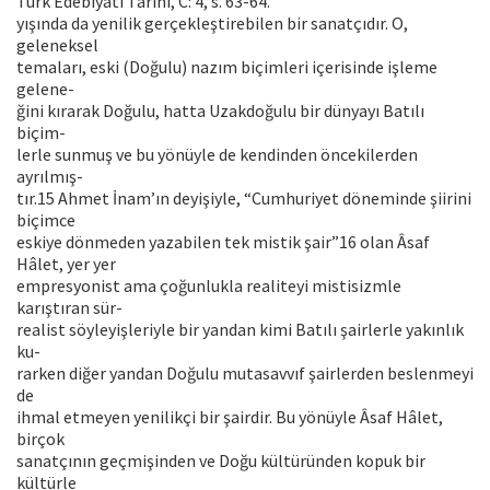
Türk Edebiyatı Tarihi, C: 4, s. 63-64.
yışında da yenilik gerçekleştirebilen bir sanatçıdır. O,
geleneksel
temaları, eski (Doğulu) nazım biçimleri içerisinde işleme
gelene-
ğini kırarak Doğulu, hatta Uzakdoğulu bir dünyayı Batılı
biçim-
lerle sunmuş ve bu yönüyle de kendinden öncekilerden
ayrılmış-
tır.15 Ahmet İnam’ın deyişiyle, “Cumhuriyet döneminde şiirini
biçimce
eskiye dönmeden yazabilen tek mistik şair”16 olan Âsaf
Hâlet, yer yer
empresyonist ama çoğunlukla realiteyi mistisizmle
karıştıran sür-
realist söyleyişleriyle bir yandan kimi Batılı şairlerle yakınlık
ku-
rarken diğer yandan Doğulu mutasavvıf şairlerden beslenmeyi
de
ihmal etmeyen yenilikçi bir şairdir. Bu yönüyle Âsaf Hâlet,
birçok
sanatçının geçmişinden ve Doğu kültüründen kopuk bir
kültürle