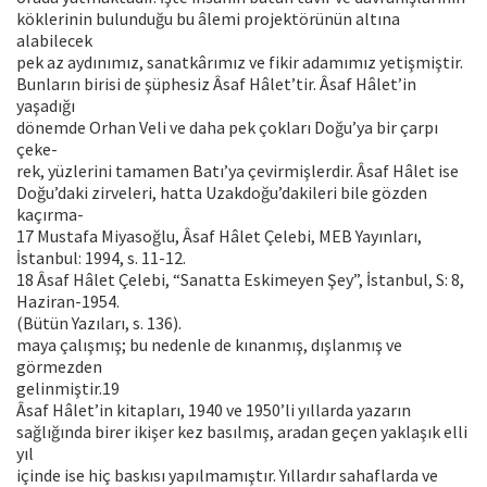
köklerinin bulunduğu bu âlemi projektörünün altına
alabilecek
pek az aydınımız, sanatkârımız ve fikir adamımız yetişmiştir.
Bunların birisi de şüphesiz Âsaf Hâlet’tir. Âsaf Hâlet’in
yaşadığı
dönemde Orhan Veli ve daha pek çokları Doğu’ya bir çarpı
çeke-
rek, yüzlerini tamamen Batı’ya çevirmişlerdir. Âsaf Hâlet ise
Doğu’daki zirveleri, hatta Uzakdoğu’dakileri bile gözden
kaçırma-
17 Mustafa Miyasoğlu, Âsaf Hâlet Çelebi, MEB Yayınları,
İstanbul: 1994, s. 11-12.
18 Âsaf Hâlet Çelebi, “Sanatta Eskimeyen Şey”, İstanbul, S: 8,
Haziran-1954.
(Bütün Yazıları, s. 136).
maya çalışmış; bu nedenle de kınanmış, dışlanmış ve
görmezden
gelinmiştir.19
Âsaf Hâlet’in kitapları, 1940 ve 1950’li yıllarda yazarın
sağlığında birer ikişer kez basılmış, aradan geçen yaklaşık elli
yıl
içinde ise hiç baskısı yapılmamıştır. Yıllardır sahaflarda ve