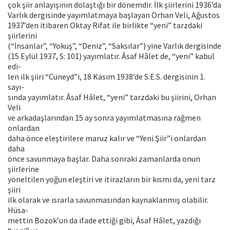
çok şiir anlayışının dolaştığı bir dönemdir. İlk şiirlerini 1936’da
Varlık dergisinde yayımlatmaya başlayan Orhan Veli, Ağustos
1937’den itibaren Oktay Rifat ile birlikte “yeni” tarzdaki
şiirlerini
(“İnsanlar”, “Yokuş”, “Deniz”, “Saksılar”) yine Varlık dergisinde
(15 Eylül 1937, S: 101) yayımlatır. Âsaf Hâlet de, “yeni” kabul
edi-
len ilk şiiri “Cüneyd”i, 18 Kasım 1938’de S.E.S. dergisinin 1.
sayı-
sında yayımlatır. Âsaf Hâlet, “yeni” tarzdaki bu şiirini, Orhan
Veli
ve arkadaşlarından 15 ay sonra yayımlatmasına rağmen
onlardan
daha önce eleştirilere maruz kalır ve “Yeni Şiir”i onlardan
daha
önce savunmaya başlar. Daha sonraki zamanlarda onun
şiirlerine
yöneltilen yoğun eleştiri ve itirazların bir kısmı da, yeni tarz
şiiri
ilk olarak ve ısrarla savunmasından kaynaklanmış olabilir.
Hüsa-
mettin Bozok’un da ifade ettiği gibi, Âsaf Hâlet, yazdığı