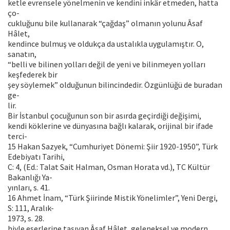
ketle evrensele yönelmenin ve kendini inkâr etmeden, hatta
ço-
cukluğunu bile kullanarak “çağdaş” olmanın yolunu Âsaf
Hâlet,
kendince bulmuş ve oldukça da ustalıkla uygulamıştır. O,
sanatın,
“belli ve bilinen yolları değil de yeni ve bilinmeyen yolları
keşfederek bir
şey söylemek” olduğunun bilincindedir. Özgünlüğü de buradan
ge-
lir.
Bir İstanbul çocuğunun son bir asırda geçirdiği değişimi,
kendi köklerine ve dünyasına bağlı kalarak, orijinal bir ifade
terci-
15 Hakan Sazyek, “Cumhuriyet Dönemi: Şiir 1920-1950”, Türk
Edebiyatı Tarihi,
C: 4, (Ed.: Talat Sait Halman, Osman Horata vd.), TC Kültür
Bakanlığı Ya-
yınları, s. 41.
16 Ahmet İnam, “Türk Şiirinde Mistik Yönelimler”, Yeni Dergi,
S: 111, Aralık-
1973, s. 28.
hiyle eserlerine taşıyan Âsaf Hâlet, geleneksel ve modern