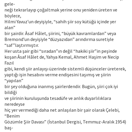
gele-
neği tekrarlayıp çoğaltmak yerine onu yeniden üreten ve
böylece,
Hilmi Yavuz’un deyişiyle, “sahih şiir soy kütüğü içinde yer
alan”
bir şairdir. Âsaf Hâlet, şiirini, “büyük kavramlardan” veya
Bremond’un deyişiyle “düzyazıdan” arındırma suretiyle
“saf”laştırmıştır.
Her usta şair gibi “sıradan”ın değil “hakiki şiir”in peşinde
koşan Âsaf Hâlet de, Yahya Kemal, Ahmet Haşim ve Necip
Fazıl
gibi, kendi şiir anlayışı üzerinde sistemli düşünceler üreterek,
yaptığı işin hesabını verme endişesini taşımış ve şiirin
“yapılan”
bir şey olduğuna inanmış şairlerdendir. Bugün, şiiri çok iyi
bildiği
ve şiirinin kuruluşunda tesadüfe ve anlık duyarlılıklara
neredeyse
hiç yer vermediği daha net anlaşılan bir şair olarak Çelebi,
“Benim
Gözümle Şiir Davası” (İstanbul Dergisi, Temmuz-Aralık 1954)
baş-