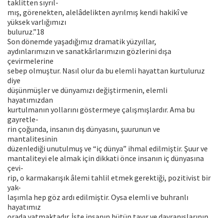
taklitten sıyrıl-
mış, görenekten, alelâdelikten ayrılmış kendi hakikî ve
yüksek varlığımızı
buluruz.”18
Son dönemde yaşadığımız dramatik yüzyıllar,
aydınlarımızın ve sanatkârlarımızın gözlerini dışa
çevirmelerine
sebep olmuştur. Nasıl olur da bu elemli hayattan kurtuluruz
diye
düşünmüşler ve dünyamızı değiştirmenin, elemli
hayatımızdan
kurtulmanın yollarını göstermeye çalışmışlardır. Ama bu
gayretle-
rin çoğunda, insanın dış dünyasını, şuurunun ve
mantalitesinin
düzenlediği unutulmuş ve “iç dünya” ihmal edilmiştir. Şuur ve
mantaliteyi ele almak için dikkati önce insanın iç dünyasına
çevi-
rip, o karmakarışık âlemi tahlil etmek gerektiği, pozitivist bir
yak-
laşımla hep göz ardı edilmiştir. Oysa elemli ve buhranlı
hayatımız
orada yatmaktadır. İşte insanın bütün tavır ve davranışlarının