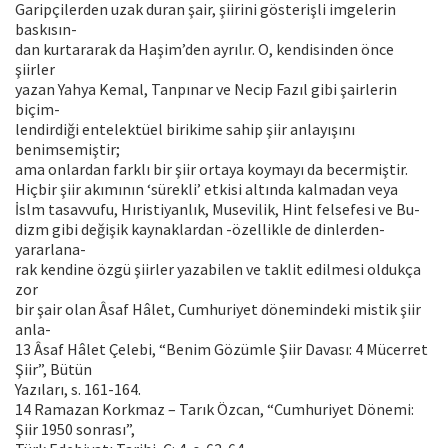
Garipçilerden uzak duran şair, şiirini gösterişli imgelerin
baskısın-
dan kurtararak da Haşim’den ayrılır. O, kendisinden önce
şiirler
yazan Yahya Kemal, Tanpınar ve Necip Fazıl gibi şairlerin
biçim-
lendirdiği entelektüel birikime sahip şiir anlayışını
benimsemiştir;
ama onlardan farklı bir şiir ortaya koymayı da becermiştir.
Hiçbir şiir akımının ‘sürekli’ etkisi altında kalmadan veya
İslm tasavvufu, Hıristiyanlık, Musevilik, Hint felsefesi ve Bu-
dizm gibi değişik kaynaklardan -özellikle de dinlerden-
yararlana-
rak kendine özgü şiirler yazabilen ve taklit edilmesi oldukça
zor
bir şair olan Âsaf Hâlet, Cumhuriyet dönemindeki mistik şiir
anla-
13 Âsaf Hâlet Çelebi, “Benim Gözümle Şiir Davası: 4 Mücerret
Şiir”, Bütün
Yazıları, s. 161-164.
14 Ramazan Korkmaz – Tarık Özcan, “Cumhuriyet Dönemi:
Şiir 1950 sonrası”,