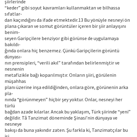
şiirlerinde
“keder” gibi soyut kavramları kullanmaktan ve bilhassa
sıfatlar-
dan kaçındığını da ifade etmektedir.13 Bu yönüyle nesneyi ön
plana çıkaran ve somut görüntüler içeren bir şiir anlayışını
benim-
seyen Garipçilere benziyor gibi görünse de uygulamaya
bakıldı-
ğında onlara hiç benzemez. Çünkü Garipçilerin görüntü
dünyası-
nın prensipleri, “verili akıl” tarafından belirlenmiştir ve
nesnenin
metafizikle bağı koparılmıştır. Onların şiiri, görülenin
müşahhas
planı üzerine inşa edildiğinden, onlara göre, görünenin arka
pla-
nında “görünmeyen” hiçbir şey yoktur. Onlar, nesneyi her
türlü
bağdan azade kılarlar. Ancak bu yaklaşım, Türk şiirinde “yeni”
değildir. Tâ Tanzimat döneminde Şinasi’nin dünyaya ve
nesneye
bakışı da buna yakındır zaten. Şu farkla ki, Tanzimatçılar bu
işi