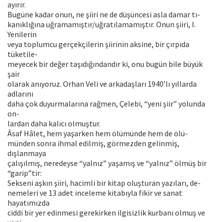
ayırır.
Bugüne kadar onun, ne şiiri ne de düşüncesi asla damar tı-
kanıklığına uğramamıştır/uğratılamamıştır. Onun şiiri, I.
Yenilerin
veya toplumcu gerçekçilerin şiirinin aksine, bir çırpıda
tüketile-
meyecek bir değer taşıdığındandır ki, onu bugün bile büyük
şair
olarak anıyoruz. Orhan Veli ve arkadaşları 1940’lı yıllarda
adlarını
daha çok duyurmalarına rağmen, Çelebi, “yeni şiir” yolunda
on-
lardan daha kalıcı olmuştur.
Âsaf Hâlet, hem yaşarken hem ölümünde hem de ölü-
münden sonra ihmal edilmiş, görmezden gelinmiş,
dışlanmaya
çalışılmış, neredeyse “yalnız” yaşamış ve “yalnız” ölmüş bir
“garip”tir:
Sekseni aşkın şiiri, hacimli bir kitap oluşturan yazıları, de-
nemeleri ve 13 adet inceleme kitabıyla fikir ve sanat
hayatımızda
ciddi bir yer edinmesi gerekirken ilgisizlik kurbanı olmuş ve