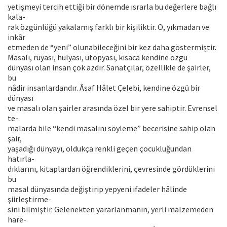
yetişmeyi tercih ettiği bir dönemde ısrarla bu değerlere bağlı
kala-
rak özgünlüğü yakalamış farklı bir kişiliktir. O, yıkmadan ve
inkâr
etmeden de “yeni” olunabileceğini bir kez daha göstermiştir.
Masalı, rüyası, hülyası, ütopyası, kısaca kendine özgü
dünyası olan insan çok azdır. Sanatçılar, özellikle de şairler,
bu
nâdir insanlardandır. Âsaf Hâlet Çelebi, kendine özgü bir
dünyası
ve masalı olan şairler arasında özel bir yere sahiptir. Evrensel
te-
malarda bile “kendi masalını söyleme” becerisine sahip olan
şair,
yaşadığı dünyayı, oldukça renkli geçen çocukluğundan
hatırla-
dıklarını, kitaplardan öğrendiklerini, çevresinde gördüklerini
bu
masal dünyasında değiştirip yepyeni ifadeler hâlinde
şiirleştirme-
sini bilmiştir. Gelenekten yararlanmanın, yerli malzemeden
hare-