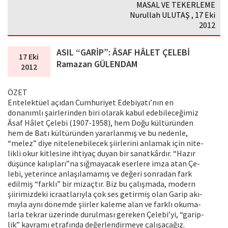
MASAL VE TEKERLEME
Nurullah ULUTAŞ , 17 Eki
2012
ASIL “GARİP”: ÂSAF HÂLET ÇELEBİ
17 Eki
Ramazan GÜLENDAM
2012
ÖZET
Entelektüel açıdan Cumhuriyet Edebiyatı’nın en
donanımlı şairlerinden biri olarak kabul edebileceğimiz
Âsaf Hâlet Çelebi (1907-1958), hem Doğu kültüründen
hem de Batı kültüründen yararlanmış ve bu nedenle,
“melez” diye nitelenebilecek şiirlerini anlamak için nite-
likli okur kitlesine ihtiyaç duyan bir sanatkârdır. “Hazır
düşünce kalıpları”na sığmayacak eserlere imza atan Çe-
lebi, yeterince anlaşılamamış ve değeri sonradan fark
edilmiş “farklı” bir mizaçtır. Biz bu çalışmada, modern
şiirimizdeki icraatlarıyla çok ses getirmiş olan Garip akı-
mıyla aynı dönemde şiirler kaleme alan ve farklı okuma-
larla tekrar üzerinde durulması gereken Çelebi’yi, “garip-
lik” kavramı etrafında değerlendirmeye çalışacağız.