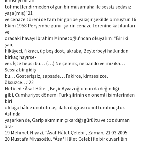
kimseyi bir an
töhmetlendirmeden olgun bir müsamaha ile sessiz sedasız
yaşa(mış)”21
ve cenaze töreni de tam bir garibe yakışır şekilde olmuştur. 16
Ekim 1958 Perşembe günü, şairin cenaze törenine katılanları
ve
oradaki havayı İbrahim Minnetoğlu’ndan okuyalım: “Bir iki
şair,
hikâyeci, fıkracı, üç beş dost, akraba, Beylerbeyi halkından
birkaç hayırse-
ver. İşte hepsi bu… (…) Ne çelenk, ne bando ve mızıka…
Sessiz bir gidiş
bu… Gösterişsiz, sapsade… Fakirce, kimsesizce,
öksüzce…”22
Neticede Âsaf Hâlet, Beşir Ayvazoğlu’nun da değindiği
gibi, Cumhuriyet dönemi Türk şiirinin en önemli isimlerinden
biri
olduğu hâlde unutulmuş, daha doğrusu unutturulmuştur.
Aslında
yaşarken de, Garip akımının çıkardığı gürültü ve toz duman
ara-
19 Mehmet Niyazi, “Âsaf Hâlet Çelebi”, Zaman, 21.03.2005.
20 Mustafa Miyasoğlu, “Âsaf Hâlet Çelebi ile bir duyarlığın