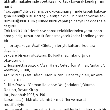
lıklı altı makalesinde poetikasını ortaya koyarak kendi şiirini
nasıl
“yaptığını” dile getirmiş ve okuyucunun şiirinde kapalı bulaca-
ğına inandığı hususları açıklamıştır ki bu, bir hesap verme so-
rumluluğudur. Türk şiirinde bunu yapan şair sayısı pek de fazla
değildir.
Çok farklı kültürlerden ve sanat telakkilerinden yararlanan
ama şiir dışı unsurlara iltifat etmeyecek kadar kendine yeten
bir
şiir ortaya koyan Âsaf Hâlet, şiirleriyle kültürel kodlara
dayanan
yekpâre bir eser oluşturur. Bu kodlar açımlandığında
okuyucunun
2 Hüsamettin Bozok, “Âsaf Hâlet Çelebi İçin Anılar, Anılar…”,
Yeditepe, S: 188,
Aralık 1971 (Âsaf Hâlet Çelebi Kitabı, Hece Yayınları, Ankara:
2003, s. 180).
3 Hilmi Yavuz, “Osman Hakan ve ‘Yol Şarkıları’”, Okuma
Notları, Boyut Kitap-
ları, İstanbul: 1997, s. 190.
karşısına ağırlıklı olarak mistik motifler ve masal
motifleriyle
örülü soyut bir evren çıkar. Şair, bu ilmiklerle kendine özgü bir