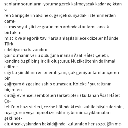
sanların sorunlarını yoruma gerek kalmayacak kadar açıktan
ve-
ren Garipçilerin aksine o, gerçek dünyadaki izlenimlerden
damı-
tılmış soyut şiiri ve görünenin ardındaki anlamı, ancak
birtakım
mistik ve alegorik tavırlarla anlaşılabilecek dizeler hâlinde
Türk
edebiyatına kazandırır.
Şair olmanın verili olduğuna inanan Âsaf Hâlet Çelebi,
kendine özgü bir şiir dili oluşturur. Müzikalitenin de ihmal
edilme-
diği bu şiir dilinin en önemli yanı, çok geniş anlamlar içeren
bir
çağrışım dizgesine sahip olmasıdır. Kolektif şuuraltının
biçimlen-
dirdiği evrensel sembolleri (arketipleri) kullanan Âsaf Hâlet
Çe-
lebi’nin bazı şiirleri, cezbe hâlindeki eski kabile büyücülerinin,
rüya gören veya hipnotize edilmiş birinin sayıklamaları
şeklinde-
dir. Ancak yakından bakıldığında, kullanılan her sözcüğün me-