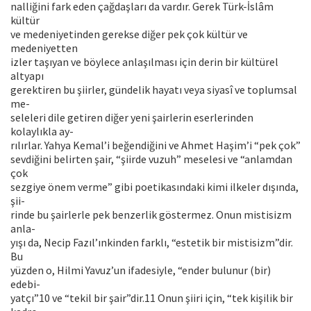
nalliğini fark eden çağdaşları da vardır. Gerek Türk-İslâm
kültür
ve medeniyetinden gerekse diğer pek çok kültür ve
medeniyetten
izler taşıyan ve böylece anlaşılması için derin bir kültürel
altyapı
gerektiren bu şiirler, gündelik hayatı veya siyasî ve toplumsal
me-
seleleri dile getiren diğer yeni şairlerin eserlerinden
kolaylıkla ay-
rılırlar. Yahya Kemal’i beğendiğini ve Ahmet Haşim’i “pek çok”
sevdiğini belirten şair, “şiirde vuzuh” meselesi ve “anlamdan
çok
sezgiye önem verme” gibi poetikasındaki kimi ilkeler dışında,
şii-
rinde bu şairlerle pek benzerlik göstermez. Onun mistisizm
anla-
yışı da, Necip Fazıl’ınkinden farklı, “estetik bir mistisizm”dir.
Bu
yüzden o, Hilmi Yavuz’un ifadesiyle, “ender bulunur (bir)
edebi-
yatçı”10 ve “tekil bir şair”dir.11 Onun şiiri için, “tek kişilik bir