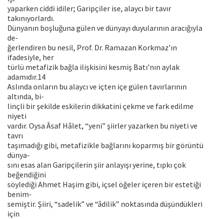
yaparken ciddi idiler; Garipçiler ise, alaycı bir tavır
takınıyorlardı.
Dünyanın boşluğuna gülen ve dünyayı duyularının aracığıyla
de-
ğerlendiren bu nesil, Prof. Dr. Ramazan Korkmaz’ın
ifadesiyle, her
türlü metafizik bağla ilişkisini kesmiş Batı’nın aylak
adamıdır.14
Aslında onların bu alaycı ve içten içe gülen tavırlarının
altında, bi-
linçli bir şekilde eskilerin dikkatini çekme ve fark edilme
niyeti
vardır. Oysa Âsaf Hâlet, “yeni” şiirler yazarken bu niyeti ve
tavrı
taşımadığı gibi, metafizikle bağlarını koparmış bir görüntü
dünya-
sını esas alan Garipçilerin şiir anlayışı yerine, tıpkı çok
beğendiğini
söylediği Ahmet Haşim gibi, içsel öğeler içeren bir estetiği
benim-
semiştir. Şiiri, “sadelik” ve “âdilik” noktasında düşündükleri
için