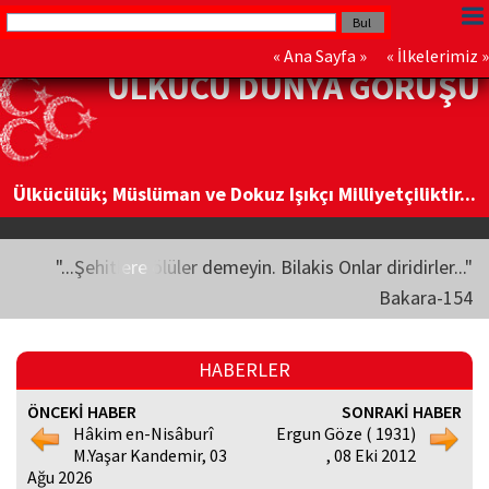
«
Ana Sayfa
» «
İlkelerimiz
»
ÜLKÜCÜ DÜNYA GÖRÜŞÜ
Ülkücülük; Müslüman ve Dokuz Işıkçı Milliyetçiliktir...
"...Şehitlere ölüler demeyin. Bilakis Onlar diridirler..."
Bakara-154
HABERLER
ÖNCEKİ HABER
SONRAKİ HABER
Hâkim en-Nisâburî
Ergun Göze ( 1931)
M.Yaşar Kandemir, 03
, 08 Eki 2012
Ağu 2026