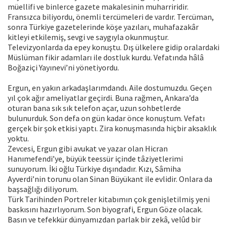
müellifi ve binlerce gazete makalesinin muharriridir.
Fransızca biliyordu, önemli tercümeleri de vardır. Tercüman,
sonra Türkiye gazetelerinde köşe yazıları, muhafazakâr
kitleyi etkilemiş, sevgi ve saygıyla okunmuştur.
Televizyonlarda da epey konuştu. Dış ülkelere gidip oralardaki
Müslüman fikir adamları ile dostluk kurdu. Vefatında hâlâ
Boğaziçi Yayınevi’ni yönetiyordu.
Ergun, en yakın arkadaşlarımdandı. Aile dostumuzdu. Geçen
yıl çok ağır ameliyatlar geçirdi. Buna rağmen, Ankara’da
oturan bana sık sık telefon açar, uzun sohbetlerde
bulunurduk. Son defa on gün kadar önce konuştum. Vefatı
gerçek bir şok etkisi yaptı. Zira konuşmasında hiçbir aksaklık
yoktu.
Zevcesi, Ergun gibi avukat ve yazar olan Hicran
Hanımefendi’ye, büyük teessür içinde tâziyetlerimi
sunuyorum. İki oğlu Türkiye dışındadır. Kızı, Sâmiha
Ayverdi’nin torunu olan Sinan Büyükant ile evlidir. Onlara da
başsağlığı diliyorum.
Türk Tarihinden Portreler kitabımın çok genişletilmiş yeni
baskısını hazırlıyorum. Son biyografi, Ergun Göze olacak.
Basın ve tefekkür dünyamızdan parlak bir zekâ, velûd bir