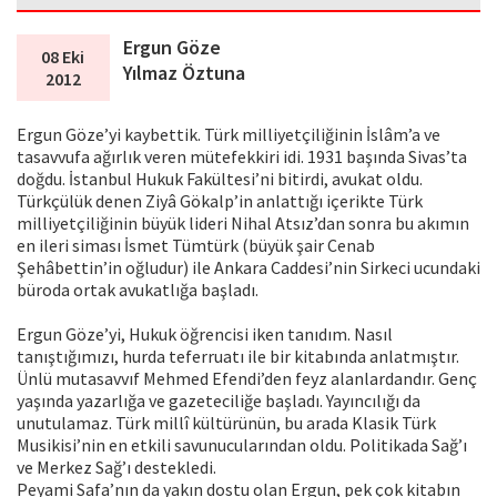
Ergun Göze
08 Eki
Yılmaz Öztuna
2012
Ergun Göze’yi kaybettik. Türk milliyetçiliğinin İslâm’a ve
tasavvufa ağırlık veren mütefekkiri idi. 1931 başında Sivas’ta
doğdu. İstanbul Hukuk Fakültesi’ni bitirdi, avukat oldu.
Türkçülük denen Ziyâ Gökalp’in anlattığı içerikte Türk
milliyetçiliğinin büyük lideri Nihal Atsız’dan sonra bu akımın
en ileri siması İsmet Tümtürk (büyük şair Cenab
Şehâbettin’in oğludur) ile Ankara Caddesi’nin Sirkeci ucundaki
büroda ortak avukatlığa başladı.
Ergun Göze’yi, Hukuk öğrencisi iken tanıdım. Nasıl
tanıştığımızı, hurda teferruatı ile bir kitabında anlatmıştır.
Ünlü mutasavvıf Mehmed Efendi’den feyz alanlardandır. Genç
yaşında yazarlığa ve gazeteciliğe başladı. Yayıncılığı da
unutulamaz. Türk millî kültürünün, bu arada Klasik Türk
Musikisi’nin en etkili savunucularından oldu. Politikada Sağ’ı
ve Merkez Sağ’ı destekledi.
Peyami Safa’nın da yakın dostu olan Ergun, pek çok kitabın