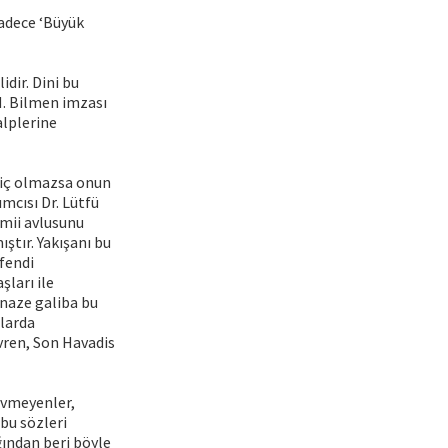
sadece ‘Büyük
dir. Dini bu
N. Bilmen imzası
alplerine
hiç olmazsa onun
ımcısı Dr. Lütfü
mii avlusunu
ştır. Yakışanı bu
fendi
ları ile
enaze galiba bu
zlarda
vren, Son Havadis
evmeyenler,
bu sözleri
ğından beri böyle