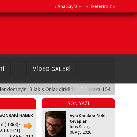
«
Ana Sayfa
» «
İlkelerimiz
»
Rİ
VİDEO GALERİ
üler demeyin. Bilakis Onlar diridirler..." Bakara-154
SON YAZI
SONRAKİ HABER
Aynı Sorulara Farklı
Cevaplar
n ( 1883)-
İdris Savaş
2.10.1971)
06 Ağu 2026
, 08 Eki 2012