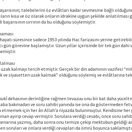
şarısının; talebelerini öz evlâtları kadar sevmesine bağlı olduğun
ların kısa ve öz olarak onların idrakine uygun şekilde anlatılması 
i başarısının sırrının da bu olduğunu söylemiştir.
tmaması
yatı süresince sadece 1953 yılında Hac farizasını yerine getirebil
cı gün görevine başlamıştır. Uzun yıllar içerisinde bir tek gün dahi 
emiştir.
Kalması
uzak kalmayı tercih etmiştir. Gerçek bir din adamının vazifesi “mil
 ve siyasetten uzak kalmak” olduğunu söylemiş ve evlâtlarına tek 
ukukî dehasının derinliğine rağmen tevazuu onu bir kat daha yüceltm
taba bakmadan ve soru sahibi yanında ise ona da göstermeden fetv
a etmemek için her ân Allah’a niyazda bulunmuştur. Kendisine he
man ayırıp cevap vermiştir. Sorulara verdiği cevabı, önce soru sahi
enarına yazmış, daha sonra onu temize çekip mektubun geldiği a
en soruları ve onlara verdiği cevapları da ömrü boyunca saklamıştır