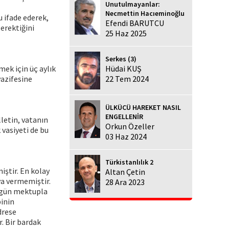
Unutulmayanlar:
Necmettin Hacıeminoğlu
u ifade ederek,
Efendi BARUTCU
gerektiğini
25 Haz 2025
Serkes (3)
mek için üç aylık
Hüdai KUŞ
vazifesine
22 Tem 2024
ÜLKÜCÜ HAREKET NASIL
ENGELLENİR
letin, vatanın
Orkun Özeller
vasiyeti de bu
03 Haz 2024
Türkistanlılık 2
iştir. En kolay
Altan Çetin
a vermemiştir.
28 Ara 2023
r gün mektupla
binin
drese
. Bir bardak