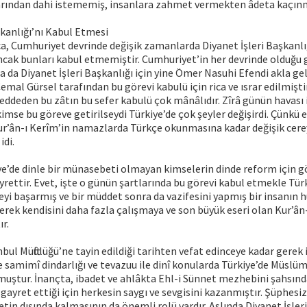
arından dahi istememiş, insanlara zahmet vermekten âdeta kaçınm
şkanlığı’nı Kabul Etmesi
 Cumhuriyet devrinde değişik zamanlarda Diyanet İşleri Başkanlığ
ancak bunları kabul etmemiştir. Cumhuriyet’in her devrinde olduğu g
ra da Diyanet İşleri Başkanlığı için yine Ömer Nasuhi Efendi akla ge
al Gürsel tarafından bu görevi kabulü için rica ve ısrar edilmişti
eddeden bu zâtın bu sefer kabulü çok mânâlıdır. Zîrâ günün havası 
 kimse bu göreve getirilseydi Türkiye’de çok şeyler değişirdi. Çünkü
’ân-ı Kerîm’in namazlarda Türkçe okunmasına kadar değişik cere
idi.
e’de dinle bir münasebeti olmayan kimselerin dinde reform için g
yrettir. Evet, işte o günün şartlarında bu görevi kabul etmekle Tür
eyi başarmış ve bir müddet sonra da vazifesini yapmış bir insanın 
yerek kendisini daha fazla çalışmaya ve son büyük eseri olan Kur’ân-
r.
bul Müftülüğü’ne tayin edildiği tarihten vefat edinceye kadar gerek 
e samimî dindarlığı ve tevazuu ile dinî konularda Türkiye’de Müslü
muştur. İnançta, ibadet ve ahlâkta Ehl-i Sünnet mezhebini şahsınd
 gayret ettiği için herkesin saygı ve sevgisini kazanmıştır. Şüphesi
setin dışında kalmasının da önemli rolü vardır. Aslında Diyanet İşle