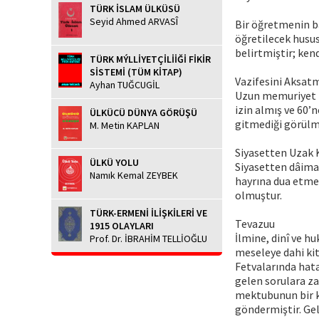
TÜRK İSLAM ÜLKÜSÜ
Seyid Ahmed ARVASÎ
Bir öğretmenin ba
öğretilecek husus
belirtmiştir; kend
TÜRK MÝLLİYETÇİLİİĞİ FİKİR
SİSTEMİ (TÜM KİTAP)
Vazifesini Aksa
Ayhan TUĞCUGİL
Uzun memuriyet ha
izin almış ve 60’n
ÜLKÜCÜ DÜNYA GÖRÜŞÜ
gitmediği görülm
M. Metin KAPLAN
Siyasetten Uzak 
ÜLKÜ YOLU
Siyasetten dâima 
Namık Kemal ZEYBEK
hayrına dua etmek
olmuştur.
TÜRK-ERMENİ İLİŞKİLERİ VE
Tevazuu
1915 OLAYLARI
İlmine, dinî ve h
Prof. Dr. İBRAHİM TELLİOĞLU
meseleye dahi ki
Fetvalarında hat
gelen sorulara za
mektubunun bir k
göndermiştir. Gel