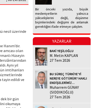
Bir önceki yazıda, büyük
medeniyetlerin yalnızca
yükselişlerini değil, düşünme
biçimlerindeki değişimi de anlamak
gerektiğini ifade etmeye çalıştım.
ü nesil üzerinde
YAZARLAR
e Hanım’dır.
ve amcası olan
BAKİ YEŞİLOĞLU
armanlı Hüseyin
M. Metin KAPLAN
h dersiâmlarından
27 Tem 2026
dı. Aynı yıl
tün imtihanları
BU SÜREÇ TÜRKİYE’Yİ
 hizmetlerinde
NEREYE GÖTÜRÜR? HAKLI
 tayin edildi ve
ENDİŞELERİMİZ...
Muharrem GÜNAY
(SIDDIKOĞLU)
27 Tem 2026
 dek bir gün
ndini okumaya