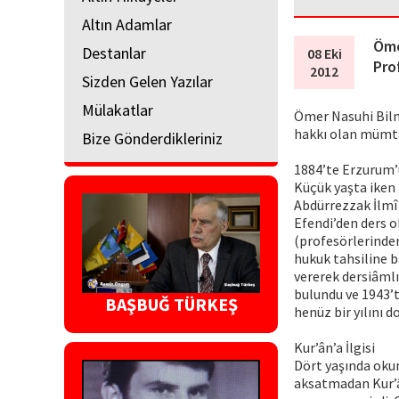
Altın Adamlar
Öme
Destanlar
08 Eki
Pro
2012
Sizden Gelen Yazılar
Mülakatlar
Ömer Nasuhi Bilme
hakkı olan mümtaz
Bize Gönderdikleriniz
1884’te Erzurum’
Küçük yaşta iken
Abdürrezzak İlmî
Efendi’den ders ok
(profesörlerinden
hukuk tahsiline b
vererek dersiâmlı
bulundu ve 1943’te
BAŞBUĞ TÜRKEŞ
henüz bir yılını 
Kur’ân’a İlgisi
Dört yaşında okum
aksatmadan Kur’ân