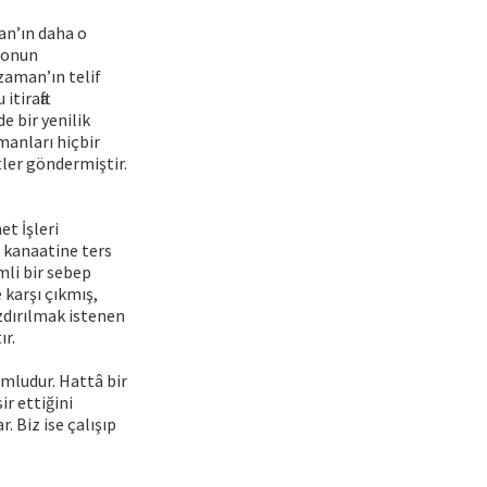
an’ın daha o
 onun
aman’ın telif
tirafta
e bir yenilik
manları hiçbir
ler göndermiştir.
et İşleri
i kanaatine ters
mli bir sebep
 karşı çıkmış,
azdırılmak istenen
ır.
umludur. Hattâ bir
r ettiğini
. Biz ise çalışıp