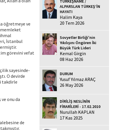
r, Allah’a olan
TÜRKEŞNAME /
ALPARSLAN TÜRKEŞ’İN
HAYATI
Halim Kaya
20 Tem 2026
da öğretmeye ve
en memleket
 ihmal
Sovyetler Birliği'nin
ri, İstanbul
Yıkılışını Öngören İki
ermiştir.
Büyük Türk Lideri
tim görevini vefat
Kemal Girgin
08 Haz 2026
çilik sayesinde-
DURUM
tı. O devirde
Yusuf Yılmaz ARAÇ
i takdirle
26 May 2026
ş ve onu da
DİRİLİŞ NESLİNİN
FİRARÎLERİ - 17.02.2010
Nurullah KAPLAN
17 Kas 2025
talebesine de
 takmıştır.