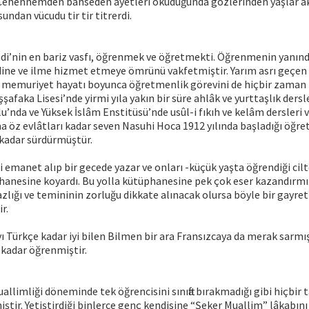
 Cehennemden bahseden âyetleri okuduğunda gözlerinden yaşlar aka
sundan vücudu tir tir titrerdi.
ndi’nin en bariz vasfı, öğrenmek ve öğretmekti. Öğrenmenin yanın
e dine ve ilme hizmet etmeye ömrünü vakfetmiştir. Yarım asrı geç
lî memuriyet hayatı boyunca öğretmenlik görevini de hiçbir zaman
afaka Lisesi’nde yirmi yıla yakın bir süre ahlâk ve yurttaşlık dersle
nda ve Yüksek İslâm Enstitüsü’nde usûl-i fıkıh ve kelâm dersleri v
a öz evlâtları kadar seven Nasuhi Hoca 1912 yılında başladığı öğre
a kadar sürdürmüştür.
i emanet alıp bir gecede yazar ve onları -küçük yaşta öğrendiği cilt
hanesine koyardı. Bu yolla kütüphanesine pek çok eser kazandırmış
zlığı ve temininin zorluğu dikkate alınacak olursa böyle bir gayret
r.
ı Türkçe kadar iyi bilen Bilmen bir ara Fransızcaya da merak sarmı
kadar öğrenmiştir.
allimliği döneminde tek öğrencisini sınıfta bırakmadığı gibi hiçbir 
ştir. Yetiştirdiği binlerce genç kendisine “Şeker Muallim” lâkabını