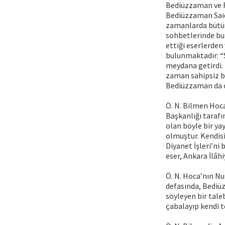
Bediüzzaman ve Ris
Bediüzzaman Said
zamanlarda bütün
sohbetlerinde bu
ettiği eserlerden
bulunmaktadır: “S
meydana getirdi. 
zaman sahipsiz b
Bediüzzaman da o 
Ö. N. Bilmen Hoca
Başkanlığı tarafı
olan böyle bir ya
olmuştur. Kendisi
Diyanet İşleri’ni
eser, Ankara İlâh
Ö. N. Hoca’nın Nu
defasında, Bediüz
söyleyen bir taleb
çabalayıp kendi t