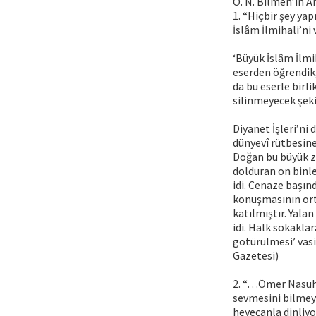
Ö. N. Bilmen’in A
1. “Hiçbir şey ya
İslâm İlmihali’ni 
‘Büyük İslâm İlmi
eserden öğrendik,
da bu eserle birl
silinmeyecek şeki
Diyanet İşleri’n
dünyevî rütbesine 
Doğan bu büyük z
dolduran on binle
idi. Cenaze başı
konuşmasının ort
katılmıştır. Yal
idi. Halk sokakla
götürülmesi’ vas
Gazetesi)
2. “…Ömer Nasuhi
sevmesini bilmeye
heyecanla dinliyo