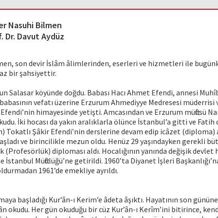
r Nasuhi Bilmen
f. Dr. Davut Aydüz
n, son devir İslâm âlimlerinden, eserleri ve hizmetleri ile bugünk
 bir şahsiyettir.
un Salasar köyünde doğdu. Babası Hacı Ahmet Efendi, annesi Muhîb
 babasının vefatı üzerine Erzurum Ahmediyye Medresesi müderrisi 
 Efendi’nin himayesinde yetişti. Amcasından ve Erzurum müftüsü N
udu. İki hocası da yakın aralıklarla ölünce İstanbul’a gitti ve Fati
) Tokatlı Şâkir Efendi’nin derslerine devam edip icâzet (diploma) al
aşladı ve birincilikle mezun oldu. Henüz 29 yaşındayken gerekli bü
k (Profesörlük) diploması aldı. Hocalığının yanında değişik devlet
 İstanbul Müftülüğü’ne getirildi. 1960’ta Diyanet İşleri Başkanlığı’na
doldurmadan 1961’de emekliye ayrıldı.
aya başladığı Kur’ân-ı Kerim’e âdeta âşıktı. Hayatının son gününe
 okudu. Her gün okuduğu bir cüz Kur’ân-ı Kerîm’ini bitirince, ke