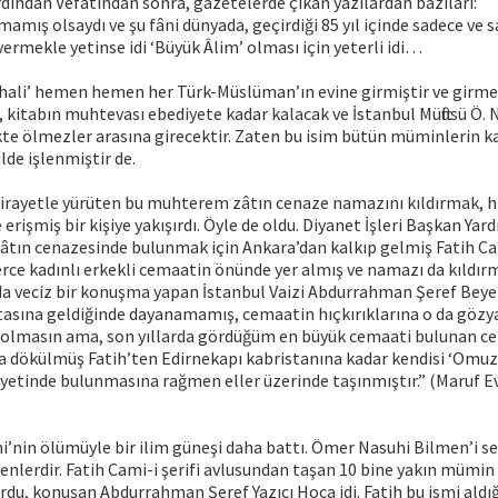
rdından Vefatından sonra, gazetelerde çıkan yazılardan bazıları:
pmamış olsaydı ve şu fâni dünyada, geçirdiği 85 yıl içinde sadece ve 
vermekle yetinse idi ‘Büyük Âlim’ olması için yeterli idi…
hali’ hemen hemen her Türk-Müslüman’ın evine girmiştir ve girmeli
 kitabın muhtevası ebediyete kadar kalacak ve İstanbul Müftüsü Ö. 
ikte ölmezler arasına girecektir. Zaten bu isim bütün müminlerin k
lde işlenmiştir de.
i dirayetle yürüten bu muhterem zâtın cenaze namazını kıldırmak, 
erişmiş bir kişiye yakışırdı. Öyle de oldu. Diyanet İşleri Başkan Yard
âtın cenazesinde bulunmak için Ankara’dan kalkıp gelmiş Fatih Ca
rce kadınlı erkekli cemaatin önünde yer almış ve namazı da kıldırmı
nda veciz bir konuşma yapan İstanbul Vaizi Abdurrahman Şeref Beye
asına geldiğinde dayanamamış, cemaatin hıçkırıklarına o da gözyaş
an olmasın ama, son yıllarda gördüğüm en büyük cemaati bulunan c
ra dökülmüş Fatih’ten Edirnekapı kabristanına kadar kendisi ‘Omu
iyetinde bulunmasına rağmen eller üzerinde taşınmıştır.” (Maruf E
’nin ölümüyle bir ilim güneşi daha battı. Ömer Nasuhi Bilmen’i s
nlerdir. Fatih Cami-i şerifi avlusundan taşan 10 bine yakın mümin 
rdu, konuşan Abdurrahman Şeref Yazıcı Hoca idi. Fatih bu ismi aldı