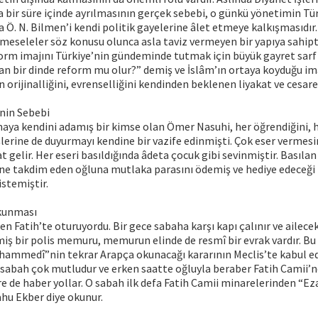
sa bir süre içinde ayrılmasının gerçek sebebi, o günkü yönetimin Tü
 Ö. N. Bilmen’i kendi politik gayelerine âlet etmeye kalkışmasıdır.
nî meseleler söz konusu olunca asla taviz vermeyen bir yapıya sahipt
form imajını Türkiye’nin gündeminde tutmak için büyük gayret sarf
n bir dinde reform mu olur?” demiş ve İslâm’ın ortaya koyduğu im
n orijinalliğini, evrenselliğini kendinden beklenen liyakat ve cesa
nin Sebebi
ya kendini adamış bir kimse olan Ömer Nasuhi, her öğrendiğini, he
erine de duyurmayı kendine bir vazife edinmişti. Çok eser vermesi
 gelir. Her eseri basıldığında âdeta çocuk gibi sevinmiştir. Basılan 
ne takdim eden oğluna mutlaka parasını ödemiş ve hediye edeceği 
stemiştir.
kunması
ken Fatih’te oturuyordu. Bir gece sabaha karşı kapı çalınır ve ailece
ş bir polis memuru, memurun elinde de resmî bir evrak vardır. Bu e
hammedî”nin tekrar Arapça okunacağı kararının Meclis’te kabul ed
 sabah çok mutludur ve erken saatte oğluyla beraber Fatih Camii’ne
re de haber yollar. O sabah ilk defa Fatih Camii minarelerinden “
ahu Ekber diye okunur.