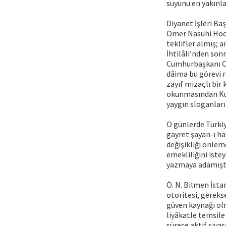
suyunu en yakınl
Diyanet İşleri Ba
Ömer Nasuhi Hoca,
teklifler almış; 
İhtilâli’nden son
Cumhurbaşkanı Cem
dâima bu görevi r
zayıf mizaçlı bir
okunmasından Kur
yaygın sloganları 
O günlerde Türkiy
gayret şayan-ı ha
değişikliği önlem
emekliliğini iste
yazmaya adamıştı
Ö. N. Bilmen İstan
otoritesi, gereks
güven kaynağı ol
liyâkatle temsile
sürece aktif siya