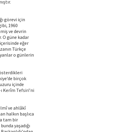
ıştır.
ı görevi için
ibi, 1960
lmiş ve devrin
r. O güne kadar
içerisinde eğer
 ezanın Türkçe
yanlar o günlerin
österdikleri
kiye’de birçok
huzuru içinde
ı Kerîm Tefsiri’ni
ilmî ve ahlâkî
man halkın başlıca
a tam bir
z bunda yaşadığı
ri Başkanlığı’ndan