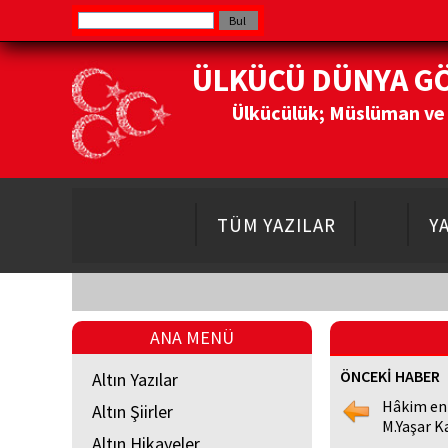
ÜLKÜCÜ DÜNYA G
Ülkücülük; Müslüman ve Do
TÜM YAZILAR
Y
ANA MENÜ
ÖNCEKİ HABER
Altın Yazılar
Hâkim en
Altın Şiirler
M.Yaşar K
Altın Hikayeler