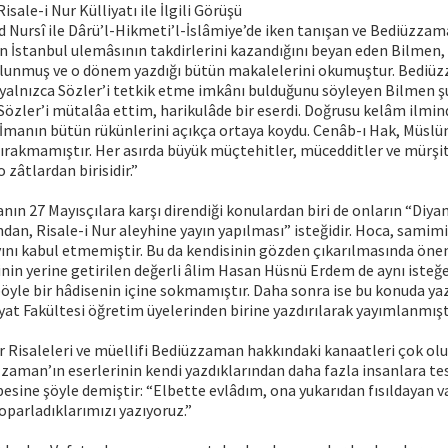
ale-i Nur Külliyatı ile İlgili Görüşü
 Nursî ile Dârü’l-Hikmeti’l-İslâmiye’de iken tanışan ve Bediüzzam
 İstanbul ulemâsının takdirlerini kazandığını beyan eden Bilmen,
lunmuş ve o dönem yazdığı bütün makalelerini okumuştur. Bediüzz
 yalnızca Sözler’i tetkik etme imkânı bulduğunu söyleyen Bilmen şu i
özler’i mütalâa ettim, harikulâde bir eserdi. Doğrusu kelâm ilmind
İmanın bütün rükünlerini açıkça ortaya koydu. Cenâb-ı Hak, Müslü
ırakmamıştır. Her asırda büyük müçtehitler, mücedditler ve mürşit
zâtlardan birisidir.”
nın 27 Mayısçılara karşı direndiği konulardan biri de onların “Diyan
ndan, Risale-i Nur aleyhine yayın yapılması” isteğidir. Hoca, samim
yını kabul etmemiştir. Bu da kendisinin gözden çıkarılmasında öne
nin yerine getirilen değerli âlim Hasan Hüsnü Erdem de aynı isteğe
 böyle bir hâdisenin içine sokmamıştır. Daha sonra ise bu konuda y
iyat Fakültesi öğretim üyelerinden birine yazdırılarak yayımlanmışt
r Risaleleri ve müellifi Bediüzzaman hakkındaki kanaatleri çok ol
zaman’ın eserlerinin kendi yazdıklarından daha fazla insanlara tesi
esine şöyle demiştir: “Elbette evlâdım, ona yukarıdan fısıldayan var
oparladıklarımızı yazıyoruz.”