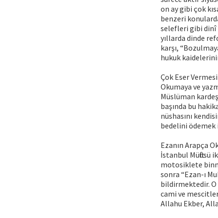
on ay gibi çok kı
benzeri konularda
selefleri gibi di
yıllarda dinde re
karşı, “Bozulmaya
hukuk kaidelerini
Çok Eser Vermesi
Okumaya ve yazma
Müslüman kardeşl
başında bu hakikat
nüshasını kendisi
bedelini ödemek i
Ezanın Arapça O
İstanbul Müftüsü i
motosiklete binmi
sonra “Ezan-ı Mu
bildirmektedir. O
cami ve mescitle
Allahu Ekber, All