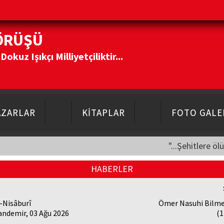
ÖRÜŞÜ
kuz Işıkçı Milliyetçiliktir...
AZARLAR
KİTAPLAR
FOTO GALE
"...Şehitlere öl
HABERLER
-Nisâburî
Ömer Nasuhi Bilme
andemir, 03 Ağu 2026
(1