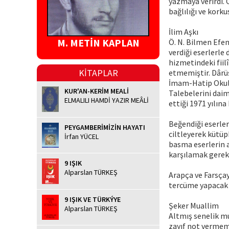
yazmaya verirdi.
bağlılığı ve korku
İlim Aşkı
M. METİN KAPLAN
Ö. N. Bilmen Efe
verdiği eserlerl
hizmetindeki fii
KİTAPLAR
etmemiştir. Dârüşş
İmam-Hatip Okulu’
KUR'AN-KERİM MEALİ
Talebelerini daim
ELMALILI HAMDİ YAZIR MEÂLİ
ettiği 1971 yılın
Beğendiği eserler
PEYGAMBERİMİZİN HAYATI
ciltleyerek kütüp
İrfan YÜCEL
basma eserlerin a
karşılamak gereki
9 IŞIK
Alparslan TÜRKEŞ
Arapça ve Farsçay
tercüme yapacak 
9 IŞIK VE TÜRKÝYE
Şeker Muallim
Alparslan TÜRKEŞ
Altmış senelik mu
zayıf not vermemi