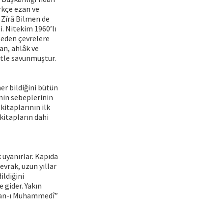
rkçe ezan ve
 Zîrâ Bilmen de
i. Nitekim 1960’lı
 eden çevrelere
an, ahlâk ve
retle savunmuştur.
r bildiğini bütün
nin sebeplerinin
kitaplarının ilk
kitapların dahi
k uyanırlar. Kapıda
vrak, uzun yıllar
ildiğini
 gider. Yakın
Ezan-ı Muhammedî”