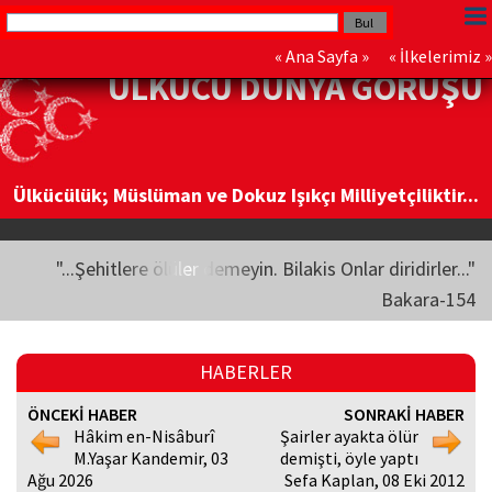
«
Ana Sayfa
» «
İlkelerimiz
»
ÜLKÜCÜ DÜNYA GÖRÜŞÜ
Ülkücülük; Müslüman ve Dokuz Işıkçı Milliyetçiliktir...
"...Şehitlere ölüler demeyin. Bilakis Onlar diridirler..."
Bakara-154
HABERLER
ÖNCEKİ HABER
SONRAKİ HABER
Hâkim en-Nisâburî
Şairler ayakta ölür
M.Yaşar Kandemir, 03
demişti, öyle yaptı
Ağu 2026
Sefa Kaplan, 08 Eki 2012