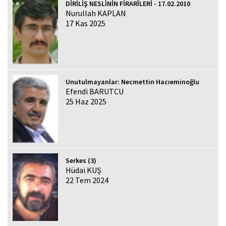
DİRİLİŞ NESLİNİN FİRARÎLERİ - 17.02.2010
Nurullah KAPLAN
17 Kas 2025
Unutulmayanlar: Necmettin Hacıeminoğlu
Efendi BARUTCU
25 Haz 2025
Serkes (3)
Hüdai KUŞ
22 Tem 2024