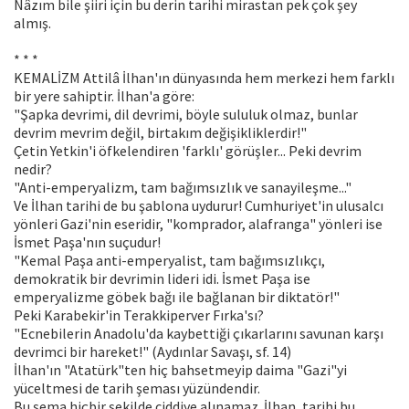
Nâzım bile şiiri için bu derin tarihi mirastan pek çok şey
almış.
* * *
KEMALİZM Attilâ İlhan'ın dünyasında hem merkezi hem farklı
bir yere sahiptir. İlhan'a göre:
"Şapka devrimi, dil devrimi, böyle sululuk olmaz, bunlar
devrim mevrim değil, birtakım değişikliklerdir!"
Çetin Yetkin'i öfkelendiren 'farklı' görüşler... Peki devrim
nedir?
"Anti-emperyalizm, tam bağımsızlık ve sanayileşme..."
Ve İlhan tarihi de bu şablona uydurur! Cumhuriyet'in ulusalcı
yönleri Gazi'nin eseridir, "komprador, alafranga" yönleri ise
İsmet Paşa'nın suçudur!
"Kemal Paşa anti-emperyalist, tam bağımsızlıkçı,
demokratik bir devrimin lideri idi. İsmet Paşa ise
emperyalizme göbek bağı ile bağlanan bir diktatör!"
Peki Karabekir'in Terakkiperver Fırka'sı?
"Ecnebilerin Anadolu'da kaybettiği çıkarlarını savunan karşı
devrimci bir hareket!" (Aydınlar Savaşı, sf. 14)
İlhan'ın "Atatürk"ten hiç bahsetmeyip daima "Gazi"yi
yüceltmesi de tarih şeması yüzündendir.
Bu şema hiçbir şekilde ciddiye alınamaz. İlhan, tarihi bu