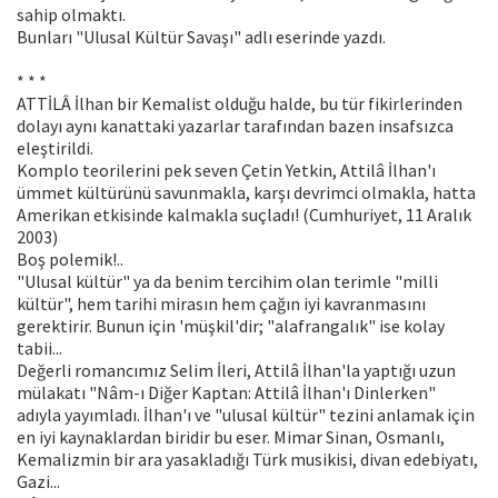
sahip olmaktı.
Bunları "Ulusal Kültür Savaşı" adlı eserinde yazdı.
* * *
ATTİLÂ İlhan bir Kemalist olduğu halde, bu tür fikirlerinden
dolayı aynı kanattaki yazarlar tarafından bazen insafsızca
eleştirildi.
Komplo teorilerini pek seven Çetin Yetkin, Attilâ İlhan'ı
ümmet kültürünü savunmakla, karşı devrimci olmakla, hatta
Amerikan etkisinde kalmakla suçladı! (Cumhuriyet, 11 Aralık
2003)
Boş polemik!..
"Ulusal kültür" ya da benim tercihim olan terimle "milli
kültür", hem tarihi mirasın hem çağın iyi kavranmasını
gerektirir. Bunun için 'müşkil'dir; "alafrangalık" ise kolay
tabii...
Değerli romancımız Selim İleri, Attilâ İlhan'la yaptığı uzun
mülakatı "Nâm-ı Diğer Kaptan: Attilâ İlhan'ı Dinlerken"
adıyla yayımladı. İlhan'ı ve "ulusal kültür" tezini anlamak için
en iyi kaynaklardan biridir bu eser. Mimar Sinan, Osmanlı,
Kemalizmin bir ara yasakladığı Türk musikisi, divan edebiyatı,
Gazi...