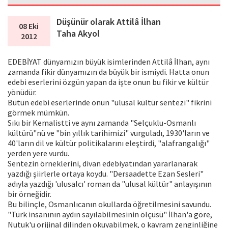
Düşünür olarak Attilâ İlhan
08 Eki
Taha Akyol
2012
EDEBİYAT dünyamızın büyük isimlerinden Attilâ İlhan, aynı
zamanda fikir dünyamızın da büyük bir ismiydi. Hatta onun
edebi eserlerini özgün yapan da işte onun bu fikir ve kültür
yönüdür.
Bütün edebi eserlerinde onun "ulusal kültür sentezi" fikrini
görmek mümkün.
Sıkı bir Kemalistti ve aynı zamanda "Selçuklu-Osmanlı
kültürü"nü ve "bin yıllık tarihimizi" vurguladı, 1930'ların ve
40'ların dil ve kültür politikalarını eleştirdi, "alafrangalığı"
yerden yere vurdu.
Sentezin örneklerini, divan edebiyatından yararlanarak
yazdığı şiirlerle ortaya koydu. "Dersaadette Ezan Sesleri"
adıyla yazdığı 'ulusalcı' roman da "ulusal kültür" anlayışının
bir örneğidir.
Bu bilinçle, Osmanlıcanın okullarda öğretilmesini savundu.
"Türk insanının aydın sayılabilmesinin ölçüsü" İlhan'a göre,
Nutuk'u orijinal dilinden okuyabilmek, o kavram zenginliğine