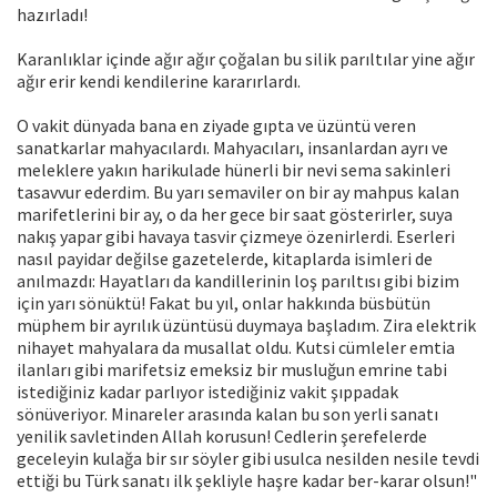
hazırladı!
Karanlıklar içinde ağır ağır çoğalan bu silik parıltılar yine ağır
ağır erir kendi kendilerine kararırlardı.
O vakit dünyada bana en ziyade gıpta ve üzüntü veren
sanatkarlar mahyacılardı. Mahyacıları, insanlardan ayrı ve
meleklere yakın harikulade hünerli bir nevi sema sakinleri
tasavvur ederdim. Bu yarı semaviler on bir ay mahpus kalan
marifetlerini bir ay, o da her gece bir saat gösterirler, suya
nakış yapar gibi havaya tasvir çizmeye özenirlerdi. Eserleri
nasıl payidar değilse gazetelerde, kitaplarda isimleri de
anılmazdı: Hayatları da kandillerinin loş parıltısı gibi bizim
için yarı sönüktü! Fakat bu yıl, onlar hakkında büsbütün
müphem bir ayrılık üzüntüsü duymaya başladım. Zira elektrik
nihayet mahyalara da musallat oldu. Kutsi cümleler emtia
ilanları gibi marifetsiz emeksiz bir musluğun emrine tabi
istediğiniz kadar parlıyor istediğiniz vakit şıppadak
sönüveriyor. Minareler arasında kalan bu son yerli sanatı
yenilik savletinden Allah korusun! Cedlerin şerefelerde
geceleyin kulağa bir sır söyler gibi usulca nesilden nesile tevdi
ettiği bu Türk sanatı ilk şekliyle haşre kadar ber-karar olsun!"