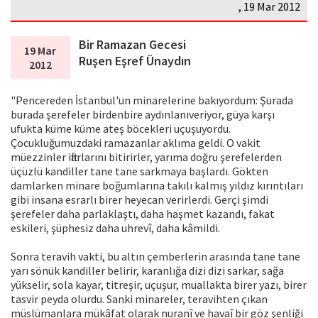
, 19 Mar 2012
Bir Ramazan Gecesi
19 Mar
Ruşen Eşref Ünaydın
2012
"Pencereden İstanbul'un minarelerine bakıyordum: Şurada
burada şerefeler birdenbire aydınlanıveriyor, güya karşı
ufukta küme küme ateş böcekleri uçuşuyordu.
Çocukluğumuzdaki ramazanlar aklıma geldi. O vakit
müezzinler iftarlarını bitirirler, yarıma doğru şerefelerden
üçüzlü kandiller tane tane sarkmaya başlardı. Gökten
damlarken minare boğumlarına takılı kalmış yıldız kırıntıları
gibi insana esrarlı birer heyecan verirlerdi. Gerçi şimdi
şerefeler daha parlaklaştı, daha haşmet kazandı, fakat
eskileri, şüphesiz daha uhrevî, daha kâmildi.
Sonra teravih vakti, bu altın çemberlerin arasında tane tane
yarı sönük kandiller belirir, karanlığa dizi dizi sarkar, sağa
yükselir, sola kayar, titreşir, uçuşur, muallakta birer yazı, birer
tasvir peyda olurdu. Sanki minareler, teravihten çıkan
müslümanlara mükâfat olarak nuranî ve havaî bir göz şenliği