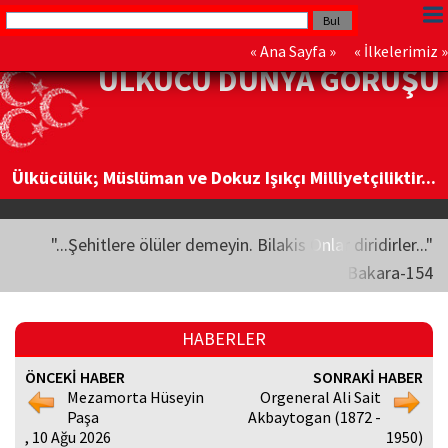
«
Ana Sayfa
» «
İlkelerimiz
»
ÜLKÜCÜ DÜNYA GÖRÜŞÜ
Ülkücülük; Müslüman ve Dokuz Işıkçı Milliyetçiliktir...
"...Şehitlere ölüler demeyin. Bilakis Onlar diridirler..."
Bakara-154
HABERLER
ÖNCEKİ HABER
SONRAKİ HABER
Mezamorta Hüseyin
Orgeneral Ali Sait
Paşa
Akbaytogan (1872 -
, 10 Ağu 2026
1950)