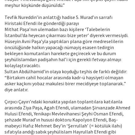
meşhur köşkünde düşünüldü.”
Tevfik Nureddin’in anlattığı hadise 5. Murad’ın sarrafı
Hiristaki Efendi ile gönderdiği parayı
Mithat Paşa’nın ulemadan bazı kişilere ‘Talebelerin
İstanbul’da heyecan çıkarması bize yeter’ diyerek vermesiydi.
Hüseyin Avni Paşa’yla yaptıkları plana göre medreselilerin
öncülüğünde halkın yapacağı nümayiş esasen tedirgin
bekleyen komutanları harekete geçirecek ve bu durum
şeyhülislamdan padişahın hal’i için gerekli fetvayı almayı
kolaylaştıracaktı.
Sultan Abdülhamid’in olaya koyduğu teşhis de farklı değildir:
“Birtakım cahil hocalar arasında kadr-ü haysiyeti olmayan
asker kaçkını yobaz makulesi birer mecidiyeye toplanarak..”
diye anlatır.
Çırpıcı Çayırı’ndaki konakta yapılan toplantılara katılanla
arasında Ziya Paşa, Agah Efendi, ulamadan Şirvanzade Ahmed
Hulusi Efendi, Yenikapı Mevlevihanesi Şeyhi Osman Efendi,
şehzade Murad’ın hususi doktoru Kapolyon Efendi, Baş-
mabeyci Hafız Mehmet Bey’in ‘Şerrullah’ (= kötülük ilahı)
sıfatıyla andığı sabık şeyhülislam Hayrullah Efendi gibi