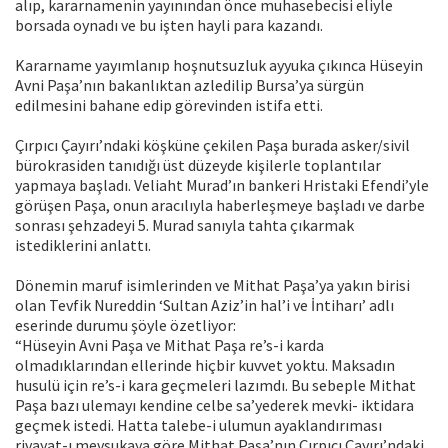
alıp, kararnamenin yayınından önce muhasebecisi eliyle
borsada oynadı ve bu işten hayli para kazandı.
Kararname yayımlanıp hoşnutsuzluk ayyuka çıkınca Hüseyin
Avni Paşa’nın bakanlıktan azledilip Bursa’ya sürgün
edilmesini bahane edip görevinden istifa etti.
Çırpıcı Çayırı’ndaki köşküne çekilen Paşa burada asker/sivil
bürokrasiden tanıdığı üst düzeyde kişilerle toplantılar
yapmaya başladı. Veliaht Murad’ın bankeri Hristaki Efendi’yle
görüşen Paşa, onun aracılıyla haberleşmeye başladı ve darbe
sonrası şehzadeyi 5. Murad sanıyla tahta çıkarmak
istediklerini anlattı.
Dönemin maruf isimlerinden ve Mithat Paşa’ya yakın birisi
olan Tevfik Nureddin ‘Sultan Aziz’in hal’i ve İntiharı’ adlı
eserinde durumu şöyle özetliyor:
“Hüseyin Avni Paşa ve Mithat Paşa re’s-i karda
olmadıklarından ellerinde hiçbir kuvvet yoktu. Maksadın
husulü için re’s-i kara geçmeleri lazımdı. Bu sebeple Mithat
Paşa bazı ulemayı kendine celbe sa’yederek mevki- iktidara
geçmek istedi. Hatta talebe-i ulumun ayaklandırıması
rivayat-ı mevsukaya göre Mithat Paşa’nın Çırpıcı Çayırı’ndaki