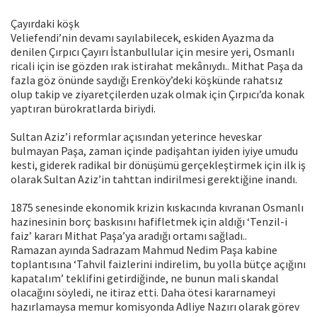
Çayırdaki köşk
Veliefendi’nin devamı sayılabilecek, eskiden Ayazma da
denilen Çırpıcı Çayırı İstanbullular için mesire yeri, Osmanlı
ricali için ise gözden ırak istirahat mekânıydı.. Mithat Paşa da
fazla göz önünde saydığı Erenköy’deki köşkünde rahatsız
olup takip ve ziyaretçilerden uzak olmak için Çırpıcı’da konak
yaptıran bürokratlarda biriydi.
Sultan Aziz’i reformlar açısından yeterince heveskar
bulmayan Paşa, zaman içinde padişahtan iyiden iyiye umudu
kesti, giderek radikal bir dönüşümü gerçekleştirmek için ilk iş
olarak Sultan Aziz’in tahttan indirilmesi gerektiğine inandı.
1875 senesinde ekonomik krizin kıskacında kıvranan Osmanlı
hazinesinin borç baskısını hafifletmek için aldığı ‘Tenzil-i
faiz’ kararı Mithat Paşa’ya aradığı ortamı sağladı..
Ramazan ayında Sadrazam Mahmud Nedim Paşa kabine
toplantısına ‘Tahvil faizlerini indirelim, bu yolla bütçe açığını
kapatalım’ teklifini getirdiğinde, ne bunun mali skandal
olacağını söyledi, ne itiraz etti. Daha ötesi kararnameyi
hazırlamaysa memur komisyonda Adliye Nazırı olarak görev