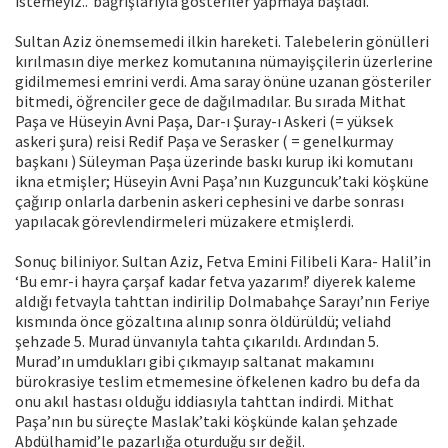
istemeyiz..’ bağrışlarıyla gösteriler yapmaya başladı.
Sultan Aziz önemsemedi ilkin hareketi. Talebelerin gönülleri
kırılmasın diye merkez komutanına nümayişçilerin üzerlerine
gidilmemesi emrini verdi. Ama saray önüne uzanan gösteriler
bitmedi, öğrenciler gece de dağılmadılar. Bu sırada Mithat
Paşa ve Hüseyin Avni Paşa, Dar-ı Şuray-ı Askeri (= yüksek
askeri şura) reisi Redif Paşa ve Serasker ( = genelkurmay
başkanı ) Süleyman Paşa üzerinde baskı kurup iki komutanı
ikna etmişler; Hüseyin Avni Paşa’nın Kuzguncuk’taki köşküne
çağırıp onlarla darbenin askeri cephesini ve darbe sonrası
yapılacak görevlendirmeleri müzakere etmişlerdi.
Sonuç biliniyor. Sultan Aziz, Fetva Emini Filibeli Kara- Halil’in
‘Bu emr-i hayra çarşaf kadar fetva yazarım!’ diyerek kaleme
aldığı fetvayla tahttan indirilip Dolmabahçe Sarayı’nın Feriye
kısmında önce gözaltına alınıp sonra öldürüldü; veliahd
şehzade 5. Murad ünvanıyla tahta çıkarıldı. Ardından 5.
Murad’ın umdukları gibi çıkmayıp saltanat makamını
bürokrasiye teslim etmemesine öfkelenen kadro bu defa da
onu akıl hastası olduğu iddiasıyla tahttan indirdi. Mithat
Paşa’nın bu süreçte Maslak’taki köşkünde kalan şehzade
Abdülhamid’le pazarlığa oturduğu sır değil.