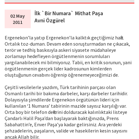
İlk `Bir Numara` Mithat Paşa
02 May
Avni Özgürel
2011
Ergenekon’la yatıp Ergenekon’la kalktık geçtiğimiz hafta.
Ortalık toz-duman. Devam eden soruşturmadan ne çıkacak,
terör ve tedhiş baskısıyla askeri siyasete müdahaleye
zorlamayı hedefleyen örgütlenmenin sorumluları
yargılanabilecek mi bilmiyoruz. Tabii, en kritik sorunun, yani
örgütlenmenin gerçek lider kadrosunun kimlerden
oluştuğunun cevabını öğrenip öğrenemeyeceğimizi de.
Çeşitli vesilelerle yazdım, Türk tarihinin parçası olan
Osmanlı tarihi bir bakıma darbeler, karşı darbeler tarihidir.
Dolayısıyla şimdilerde Ergenekon örgütünün lideri için
kullanılan ‘1 Numara’ tabirinin mazide sayısız karşılığı var.
Orta boy bir telefon defterini dolduracak kalınlıktaki listeye
Çandarlı Halil Paşa’dan başlayarak baktığınızda, Prens
Sabahattin’e, Enver Paşa’ya kadar gelirsiniz. Ara yerdeki
şehzadelerin, paşaların, valide ve hasekilerin kesin sayısını
ancak Allah bilir.