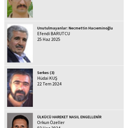
Unutulmayanlar: Necmettin Hacıeminoğlu
Efendi BARUTCU
25 Haz 2025
Serkes (3)
Hüdai KUŞ
22 Tem 2024
ÜLKÜCÜ HAREKET NASIL ENGELLENİR
Orkun Özeller
03 Haz 2024