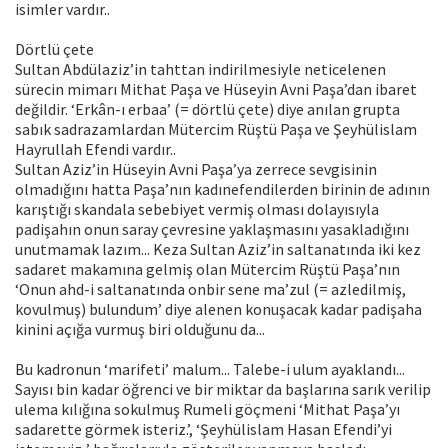
isimler vardır..
Dörtlü çete
Sultan Abdülaziz’in tahttan indirilmesiyle neticelenen
sürecin mimarı Mithat Paşa ve Hüseyin Avni Paşa’dan ibaret
değildir. ‘Erkân-ı erbaa’ (= dörtlü çete) diye anılan grupta
sabık sadrazamlardan Mütercim Rüştü Paşa ve Şeyhülislam
Hayrullah Efendi vardır..
Sultan Aziz’in Hüseyin Avni Paşa’ya zerrece sevgisinin
olmadığını hatta Paşa’nın kadınefendilerden birinin de adının
karıştığı skandala sebebiyet vermiş olması dolayısıyla
padişahın onun saray çevresine yaklaşmasını yasakladığını
unutmamak lazım... Keza Sultan Aziz’in saltanatında iki kez
sadaret makamına gelmiş olan Mütercim Rüştü Paşa’nın
‘Onun ahd-i saltanatında onbir sene ma’zul (= azledilmiş,
kovulmuş) bulundum’ diye alenen konuşacak kadar padişaha
kinini açığa vurmuş biri olduğunu da...
Bu kadronun ‘marifeti’ malum... Talebe-i ulum ayaklandı...
Sayısı bin kadar öğrenci ve bir miktar da başlarına sarık verilip
ulema kılığına sokulmuş Rumeli göçmeni ‘Mithat Paşa’yı
sadarette görmek isteriz.’, ‘Şeyhülislam Hasan Efendi’yi