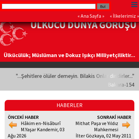
«
Ana Sayfa
» «
İlkelerimiz
»
ÜLKÜCÜ DÜNYA GÖRÜŞÜ
Ülkücülük; Müslüman ve Dokuz Işıkçı Milliyetçiliktir...
"...Şehitlere ölüler demeyin. Bilakis Onlar diridirler..."
Bakara-154
HABERLER
ÖNCEKİ HABER
SONRAKİ HABER
Hâkim en-Nisâburî
Mithat Paşa ve Yıldız
M.Yaşar Kandemir, 03
Mahkemesi
Ağu 2026
İlter Gözkaya, 02 May 2011