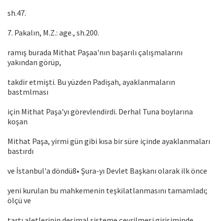
sh.47.
7. Pakalın, M.Z.: age., sh.200.
ramış burada Mithat Paşaa'nın başarılı çalışmalarını
yakından görüp,
takdir etmişti. Bu yüzden Padişah, ayaklanmaların
bastmlması
için Mithat Paşa'yı görevlendirdi. Derhal Tuna boylarına
koşan
Mithat Paşa, yirmi gün gibi kısa bir süre içinde ayaklanmaları
bastırdı
ve İstanbul'a döndü8• Şura-yı Devlet Başkanı olarak ilk önce
yeni kurulan bu mahkemenin teşkilatlanmasını tamamladı;
ölçü ve
tartı aletlerinin desimal sisteme çevrilmesi girişiminde