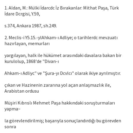
1. Aldan, M.: Mülki İdarcdc İz Bırakanlar: Mithat Paşa, Türk
İdare Dcrgisi, Y.59,
s.374, Ankara 1987, sh.249.
2. Meclis-i Y5.15.-ylAhkam-ı Adliye; o tarihlerdc mevzuatı
hazırlayan, memurları
yargılayan, halk ile hükümet arasındaki davalara bakan bir
kurulolup, 1868'de "Divan-ı
Ahkam-ı Adliyc" ve "Şura-yı Dcvlcı" olarak ikiye ayrılmıştır.
çıkan ve Hazinenin zararına yol açan anlaşmazlık ile,
Arabistan ordusu
Müşiri Kıbrıslı Mehmet Paşa hakkındaki soruşturmaları
yapma~
la görevlendirilmiş; başarıyla sonuçlandırdığı bu görevden
sonra