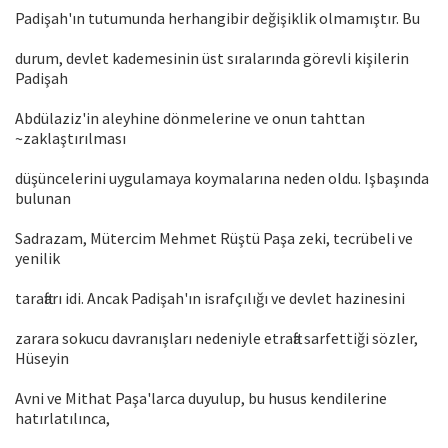
Padişah'ın tutumunda herhangibir değişiklik olmamıştır. Bu
durum, devlet kademesinin üst sıralarında görevli kişilerin
Padişah
Abdülaziz'in aleyhine dönmelerine ve onun tahttan
~zaklaştırılması
düşüncelerini uygulamaya koymalarına neden oldu. Işbaşında
bulunan
Sadrazam, Mütercim Mehmet Rüştü Paşa zeki, tecrübeli ve
yenilik
taraftarı idi. Ancak Padişah'ın israfçılığı ve devlet hazinesini
zarara sokucu davranışları nedeniyle etrafta sarfettiği sözler,
Hüseyin
Avni ve Mithat Paşa'larca duyulup, bu husus kendilerine
hatırlatılınca,