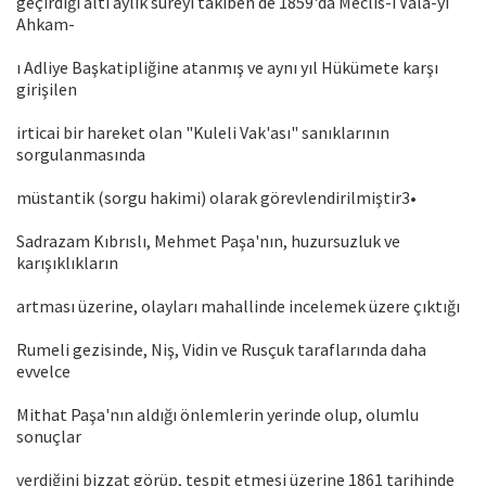
geçirdiği altı aylık süreyi takiben de 1859'da Meclis-i Vala-yı
Ahkam-
ı Adliye Başkatipliğine atanmış ve aynı yıl Hükümete karşı
girişilen
irticai bir hareket olan "Kuleli Vak'ası" sanıklarının
sorgulanmasında
müstantik (sorgu hakimi) olarak görevlendirilmiştir3•
Sadrazam Kıbrıslı, Mehmet Paşa'nın, huzursuzluk ve
karışıklıkların
artması üzerine, olayları mahallinde incelemek üzere çıktığı
Rumeli gezisinde, Niş, Vidin ve Rusçuk taraflarında daha
evvelce
Mithat Paşa'nın aldığı önlemlerin yerinde olup, olumlu
sonuçlar
verdiğini bizzat görüp, tespit etmesi üzerine 1861 tarihinde