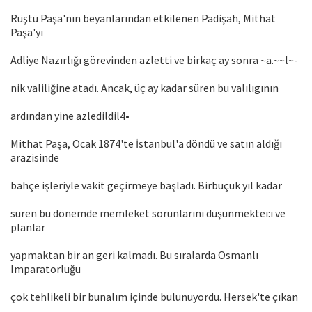
Rüştü Paşa'nın beyanlarından etkilenen Padişah, Mithat
Paşa'yı
Adliye Nazırlığı görevinden azletti ve birkaç ay sonra ~a.~~l~-
nik valiliğine atadı. Ancak, üç ay kadar süren bu valılıgının
ardından yine azledildil4•
Mithat Paşa, Ocak 1874'te İstanbul'a döndü ve satın aldığı
arazisinde
bahçe işleriyle vakit geçirmeye başladı. Birbuçuk yıl kadar
süren bu dönemde memleket sorunlarını düşünmekteı:ı ve
planlar
yapmaktan bir an geri kalmadı. Bu sıralarda Osmanlı
Imparatorluğu
çok tehlikeli bir bunalım içinde bulunuyordu. Hersek'te çıkan