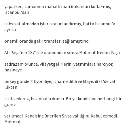
yaparken, tamamen mahalli mali imkanları kulla~mış,
ıstanbul'dan
tahsisat almadan işleri sonuçlandırmış, hatta Istanbul'a
ayrıca
önemli oranda gelir transferi sağlamıştırıo.
Ali Paşa'nın 1871'de ölümünden sonra Mahmut Nedim Paşa
sadrazam olunca, vilayetgelirlerini yatmmlara harcıyor,
hazineye
birşey göndef!lliyor diye, itham edildi ve Mayıs ı871'de val
ilikten
istifa ederek, Istanbul'a döndü. Bir yıl kendisine herhangi bir
görev
verilmedi. Kendisine 9nerilen Sivas valiliğini. kabul etmedi.
Mahmut