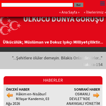
«
Ana Sayfa
» «
İlkelerimiz
»
ÜLKÜCÜ DÜNYA GÖRÜŞÜ
Ülkücülük; Müslüman ve Dokuz Işıkçı Milliyetçiliktir...
"...Şehitlere ölüler demeyin. Bilakis Onlar diridirler..."
Bakara-154
HABERLER
ÖNCEKİ HABER
SONRAKİ HABER
Hâkim en-Nisâburî
OSMANLI
M.Yaşar Kandemir, 03
DEVLET’NDE
Ağu 2026
ANAYASALI YÖNETİM