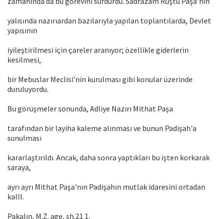
zamanında da bu görevini sürdürdü. Sadrazam Rüştü Paşa'nın
yalısında nazırıardan bazılarıyla yapılan toplantılarda, Devlet
yapısının
iyileştirilmesi için çareler aranıyor; özellikle giderlerin
kesilmesi,
bir Mebuslar Meclisi'nin kurulması gibi konular üzerinde
duruluyordu.
Bu görüşmeler sonunda, Adliye Nazırı Mithat Paşa
tarafından bir layiha kaleme alınması ve bunun Padişah'a
sunulması
kararlaştırıldı. Ancak, daha sonra yaptıkları bu işten korkarak
saraya,
ayrı ayrı Mithat Paşa'nın Padişahın mutlak idaresini ortadan
kalll.
Pakalın, M.Z. age, sh.21 1.