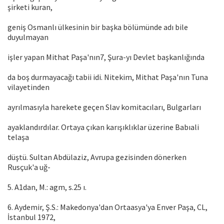
şirketi kuran,
geniş Osmanlı ülkesinin bir başka bölümünde adı bile
duyulmayan
işler yapan Mithat Paşa'nın7, Şura-yı Devlet başkanlığında
da boş durmayacağı tabii idi. Nitekim, Mithat Paşa'nın Tuna
vilayetinden
ayrılmasıyla harekete geçen Slav komitacıları, Bulgarları
ayaklandırdılar. Ortaya çıkan karışıklıklar üzerine Babıali
telaşa
düştü. Sultan Abdülaziz, Avrupa gezisinden dönerken
Rusçuk'a uğ-
5. A1dan, M.: agm, s.25 ı.
6. Aydemir, Ş.S.: Makedonya'dan Ortaasya'ya Enver Paşa, CL,
İstanbul 1972,