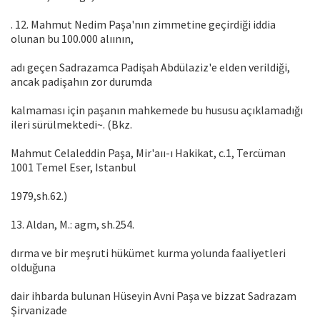
. 12. Mahmut Nedim Paşa'nın zimmetine geçirdiği iddia
olunan bu 100.000 alıının,
adı geçen Sadrazamca Padişah Abdülaziz'e elden verildiği,
ancak padişahın zor durumda
kalmaması için paşanın mahkemede bu hususu açıklamadığı
ileri sürülmektedi~. (Bkz.
Mahmut Celaleddin Paşa, Mir'aıı-ı Hakikat, c.1, Tercüman
1001 Temel Eser, Istanbul
1979,sh.62.)
13. Aldan, M.: agm, sh.254.
dırma ve bir meşruti hükümet kurma yolunda faaliyetleri
olduğuna
dair ihbarda bulunan Hüseyin Avni Paşa ve bizzat Sadrazam
Şirvanizade