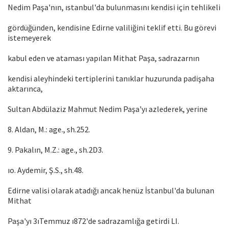
Nedim Paşa'nın, ıstanbul'da bulunmasını kendisi için tehlikeli
gördüğünden, kendisine Edirne valiliğini teklif etti. Bu görevi
istemeyerek
kabul eden ve ataması yapılan Mithat Paşa, sadrazarnın
kendisi aleyhindeki tertiplerini tanıklar huzurunda padişaha
aktarınca,
Sultan Abdülaziz Mahmut Nedim Paşa'yı azlederek, yerine
8. Aldan, M.: age., sh.252.
9. Pakalın, M.Z.: age., sh.2D3.
ıo. Aydemir, Ş.S., sh.48.
Edirne valisi olarak atadığı ancak henüz İstanbul'da bulunan
Mithat
Paşa'yı 3ıTemmuz ı872'de sadrazamlığa getirdi LI.