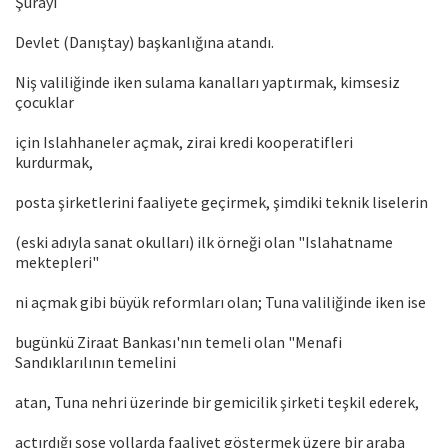
Şurayı
Devlet (Danıştay) başkanlığına atandı.
Niş valiliğinde iken sulama kanalları yaptırmak, kimsesiz
çocuklar
için Islahhaneler açmak, zirai kredi kooperatifleri
kurdurmak,
posta şirketlerini faaliyete geçirmek, şimdiki teknik liselerin
(eski adıyla sanat okulları) ilk örneği olan "Islahatname
mektepleri"
ni açmak gibi büyük reformları olan; Tuna valiliğinde iken ise
bugünkü Ziraat Bankası'nın temeli olan "Menafi
Sandıklarılının temelini
atan, Tuna nehri üzerinde bir gemicilik şirketi teşkil ederek,
açtırdığı şose yollarda faaliyet göstermek üzere bir araba