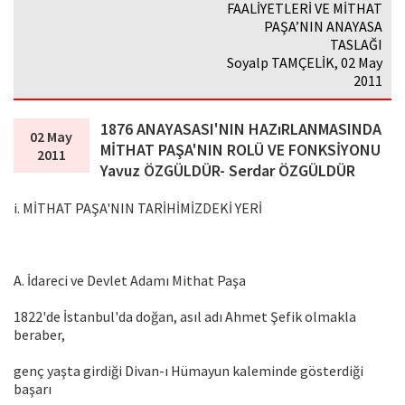
FAALİYETLERİ VE MİTHAT
PAŞA’NIN ANAYASA
TASLAĞI
Soyalp TAMÇELİK, 02 May
2011
1876 ANAYASASI'NIN HAZıRLANMASINDA
02 May
MİTHAT PAŞA'NIN ROLÜ VE FONKSİYONU
2011
Yavuz ÖZGÜLDÜR- Serdar ÖZGÜLDÜR
i. MİTHAT PAŞA'NIN TARİHİMİZDEKİ YERİ
A. İdareci ve Devlet Adamı Mithat Paşa
1822'de İstanbul'da doğan, asıl adı Ahmet Şefik olmakla
beraber,
genç yaşta girdiği Divan-ı Hümayun kaleminde gösterdiği
başarı