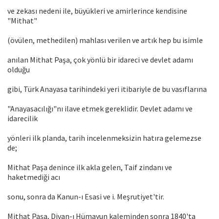
ve zekası nedeni ile, büyükleri ve amirlerince kendisine
"Mithat"
(övülen, methedilen) mahlası verilen ve artık hep bu isimle
anılan Mithat Paşa, çok yönlü bir idareci ve devlet adamı
olduğu
gibi, Türk Anayasa tarihindeki yeri itibariyle de bu vasıflarına
"Anayasacılığı"nı ilave etmek gereklidir. Devlet adamı ve
idarecilik
yönleri ilk planda, tarih incelenmeksizin hatıra gelemezse
de;
Mithat Paşa denince ilk akla gelen, Taif zindanı ve
haketmediği acı
sonu, sonra da Kanun-ı Esasi ve i. Meşrutiyet'tir.
Mithat Paşa, Divan-ı Hümayun kaleminden sonra 1840'ta