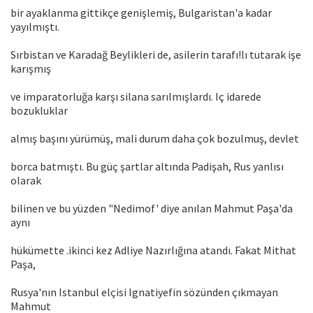
bir ayaklanma gittikçe genişlemiş, Bulgaristan'a kadar
yayılmıştı.
Sırbistan ve Karadağ Beylikleri de, asilerin tarafı!lı tutarak işe
karışmış
ve imparatorluğa karşı silana sarılmışlardı. Iç idarede
bozukluklar
almış başını yürümüş, mali durum daha çok bozulmuş, devlet
borca batmıştı. Bu güç şartlar altında Padişah, Rus yanlısı
olarak
bilinen ve bu yüzden "Nedimof' diye anılan Mahmut Paşa'da
aynı
hükümette .ikinci kez Adliye Nazırlığına atandı. Fakat Mithat
Paşa,
Rusya'nın Istanbul elçisi Ignatiyefin sözünden çıkmayan
Mahmut