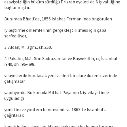
asayişsizliğin hüküm sürdüğü Prizren eyaleti de Niş valiliğine
bağlanmıştır.
Bu sırada Bftbıali'de, 1856 Islahat Fermanı'nda öngörülen
iyileştirme önlemlerinin gerçekleştirilmesi için çaba
sarfediliyor,
3. Aldan, M.: agm., sh.2S0.
4. Pakalın, M.Z.: Son Sadrazamlar ve Başvekiller, cı, İstanbul
ı940, sh. ı96- ı98.
vilayetlerde kurulacak yeni ve ileri bir idare düzeni üzerinde
çalışmalar
yapılıyordu. Bu konuda Mithat Paşa'nın Niş. vilayetinde
uyguladığı
yönetim ve yöntem benimsendi ve 1863'te Istanbul'a
çağrılarak
kendisinden vilayetler idaresi hakkında bir kanun tasarısı