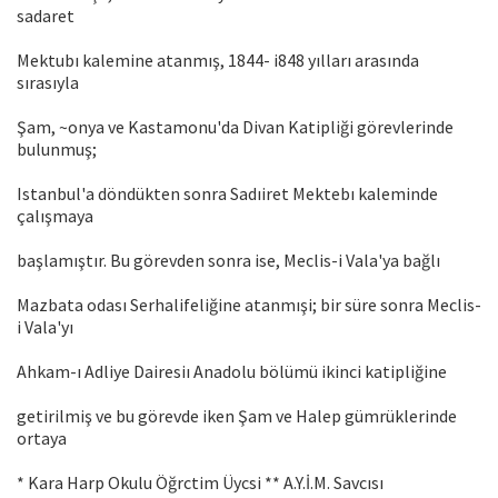
sadaret
Mektubı kalemine atanmış, 1844- i848 yılları arasında
sırasıyla
Şam, ~onya ve Kastamonu'da Divan Katipliği görevlerinde
bulunmuş;
Istanbul'a döndükten sonra Sadıiret Mektebı kaleminde
çalışmaya
başlamıştır. Bu görevden sonra ise, Meclis-i Vala'ya bağlı
Mazbata odası Serhalifeliğine atanmışi; bir süre sonra Meclis-
i Vala'yı
Ahkam-ı Adliye Dairesiı Anadolu bölümü ikinci katipliğine
getirilmiş ve bu görevde iken Şam ve Halep gümrüklerinde
ortaya
* Kara Harp Okulu Öğrctim Üycsi ** A.Y.İ.M. Savcısı