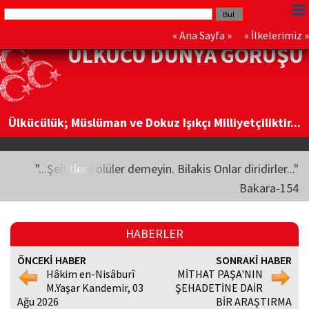
«
Ana Sayfa
» «
İlkelerimiz
»
ÜLKÜCÜ DÜNYA GÖRÜŞÜ
Ülkücülük; Müslüman ve Dokuz Işıkçı Milliyetçiliktir...
"...Şehitlere ölüler demeyin. Bilakis Onlar diridirler..."
Bakara-154
HABERLER
ÖNCEKİ HABER
SONRAKİ HABER
Hâkim en-Nisâburî
MİTHAT PAŞA'NIN
M.Yaşar Kandemir, 03
ŞEHADETİNE DAİR
Ağu 2026
BİR ARAŞTIRMA