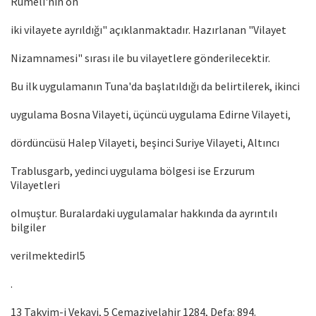
Rumeli'nin on
iki vilayete ayrıldığı" açıklanmaktadır. Hazırlanan "Vilayet
Nizamnamesi" sırası ile bu vilayetlere gönderilecektir.
Bu ilk uygulamanın Tuna'da başlatıldığı da belirtilerek, ikinci
uygulama Bosna Vilayeti, üçüncü uygulama Edirne Vilayeti,
dördüncüsü Halep Vilayeti, beşinci Suriye Vilayeti, Altıncı
Trablusgarb, yedinci uygulama bölgesi ise Erzurum
Vilayetleri
olmuştur. Buralardaki uygulamalar hakkında da ayrıntılı
bilgiler
verilmektedirl5
.
13 Takvim-i Vekayi, 5 Cemaziyelahir 1284, Defa: 894.