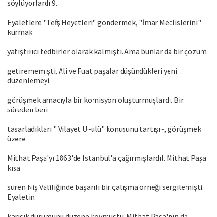
söylüyorlardı 9.
Eyaletlere "Teftiş Heyetleri" göndermek, "İmar Meclislerini"
kurmak
yatıştırıcı tedbirler olarak kalmıştı. Ama bunlar da bir çözüm
getirememişti. Ali ve Fuat paşalar düşündükleri yeni
düzenlemeyi
görüşmek amacıyla bir komisyon oluşturmuşlardı. Bir
süreden beri
tasarladıkları " Vilayet U~ulü" konusunu tartışı~, görüşmek
üzere
Mithat Paşa'yı 1863'de Istanbul'a çağırmışlardıl. Mithat Paşa
kısa
süren Niş Valiliğinde başarılı bir çalışma örneği sergilemişti.
Eyaletin
karışık durumunu düzene koymuştu. Mithat Paşa'nın da