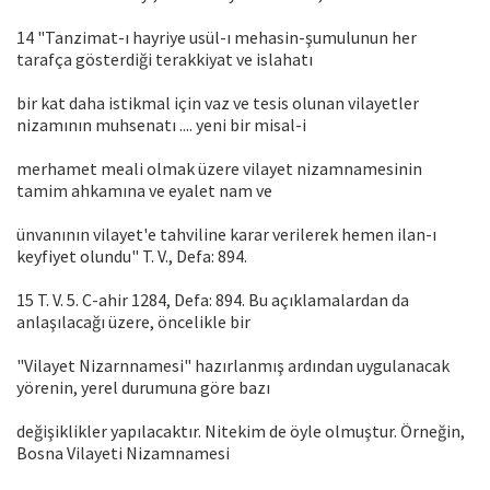
14 "Tanzimat-ı hayriye usül-ı mehasin-şumulunun her
tarafça gösterdiği terakkiyat ve islahatı
bir kat daha istikmal için vaz ve tesis olunan vilayetler
nizamının muhsenatı .... yeni bir misal-i
merhamet meali olmak üzere vilayet nizamnamesinin
tamim ahkamına ve eyalet nam ve
ünvanının vilayet'e tahviline karar verilerek hemen ilan-ı
keyfiyet olundu" T. V., Defa: 894.
15 T. V. 5. C-ahir 1284, Defa: 894. Bu açıklamalardan da
anlaşılacağı üzere, öncelikle bir
"Vilayet Nizarnnamesi" hazırlanmış ardından uygulanacak
yörenin, yerel durumuna göre bazı
değişiklikler yapılacaktır. Nitekim de öyle olmuştur. Örneğin,
Bosna Vilayeti Nizamnamesi