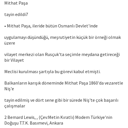
Mithat Paşa
tayin edildi7
• Mithat Paşa, ileride bütün Osmanlı Devlet'inde
uygulamayı düşündüğü, meşrutiyetin küçük bir örneği olmak
üzere
vilayet merkezi olan Rusçuk'ta seçimle meydana getireceği
bir Vilayet
Meclisi kurulması şartıyla bu görevi kabul etmişti.
Balkanların karışık döneminde Mithat Paşa 1860'da vezaretle
Niş'e
tayin edilmiş ve dört sene gibi bir sürede Niş'te çok başarılı
çalışmalar
2 Bemard Lewis, , (Çev:Metin Kıratlı) Modem Türkiye'nin
Doğuşu T.T.K. Basımevi, Ankara