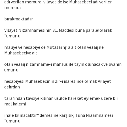
adı verilen memura, vilayet'de ise Muhasebeci adı verilen
memura
bırakmaktad ır.
Vilayet Nizamnamesinin 31. Maddesi buna paralelolarak
"umur-u
maliye ve hesabiye de Mutasarnj' a ait olan vezaij ile
Muhasebeciye ait
olan vezaij nizamname-i mahsus ile tayin olunacak ve livanın
umur-u
hesabiyesi Muhasebecinin zir-i idaresinde olmak Vilayet
defterdan
tarafından tavsiye kılınan usulde hareket eylemek üzere bir
mal kalemi
ihale kılınacaktır." demesine karşılık, Tuna Nizamnamesi
"umur-u