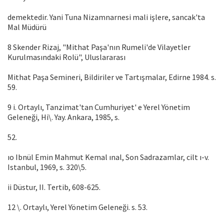
demektedir. Yani Tuna Nizamnarnesi mali işlere, sancak'ta
Mal Müdürü
8 Skender Rizaj, "Mithat Paşa'nın Rumeli'de Vilayetler
Kurulmasındaki Rolü", Uluslararası
Mithat Paşa Semineri, Bildiriler ve Tartışmalar, Edirne 1984. s.
59.
9 i. Ortaylı, Tanzimat'tan Cumhuriyet' e Yerel Yönetim
Geleneği, Hi\. Yay. Ankara, 1985, s.
52.
ıo Ibnül Emin Mahmut Kemal ınal, Son Sadrazamlar, cilt ı-v.
Istanbul, 1969, s. 320\5.
ii Düstur, II. Tertib, 608-625.
12 \. Ortaylı, Yerel Yönetim Geleneği. s. 53.