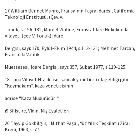
17 William Bennet Munro, Fransa'nın Taşra Idaresi, Califomia
Teknoloji Enstitüsü, (Çev. V.
Tönük) s. 156-182; Mareel Waline, Fransız Idare Hukukunda
Vilayet, (çev. V. Tönük) Idare
Dergisi, sayı: 170, Eylül-Ekim 1944, s.113-131; Mehmet Tarcan,
Fransa'da Valilik
Müessesesi, Idare Dergisi, sayı: 357, Şubat 1977, s.110-125.
18 Tuna Vilayet Niz.'de ise, sancak yöneticisi olageldiği gibi
"Kaymakam", kaza yöneticisinin
adı ise "Kaza Müdürüdür. "
ı9 Silistire, Vidin, Niş Eyaletleri.
20 Tayyip Gökbilgin, "Mithat Paşa", Yüz Yıllık Teşkilatlı Zirai
Kredi, 1963, s. 77.