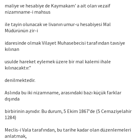
maliye ve hesabiye de Kaymakam' a ait olan vezaif
nizamname-i mahsus
ile tayin olunacak ve livanın umur-u hesabiyesi Mal
Müdürünün zir-i
idaresinde olmak Vilayet Muhasebecisi tarafından tavsiye
kılınan
usulde hareket eylemek üzere bir mal kalemi ihale
kılınacaktır."
denilmektedir.
Aslında bu iki nizamname, arasındaki bazı küçük farklar
dışında
birbirinin aynıdır. Bu durum, 5 Ekim 1867'de (5 Cemaziyelahir
1284)
Meclis-i Vala tarafından, bu tarihe kadar olan düzenlemeleri
anlatmak,