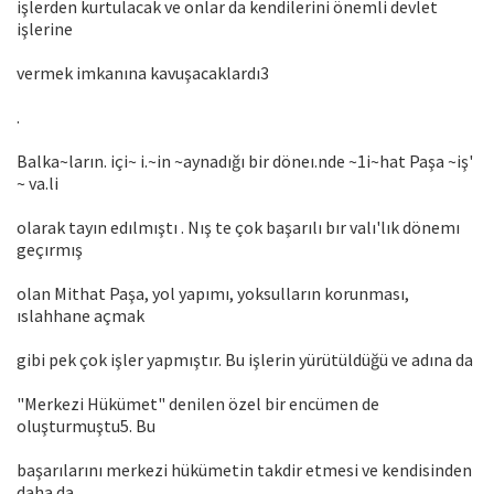
işlerden kurtulacak ve onlar da kendilerini önemli devlet
işlerine
vermek imkanına kavuşacaklardı3
.
Balka~ların. içi~ i.~in ~aynadığı bir döneı.nde ~1i~hat Paşa ~iş'
~ va.li
olarak tayın edılmıştı . Nış te çok başarılı bır valı'lık dönemı
geçırmış
olan Mithat Paşa, yol yapımı, yoksulların korunması,
ıslahhane açmak
gibi pek çok işler yapmıştır. Bu işlerin yürütüldüğü ve adına da
"Merkezi Hükümet" denilen özel bir encümen de
oluşturmuştu5. Bu
başarılarını merkezi hükümetin takdir etmesi ve kendisinden
daha da