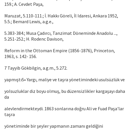
159.; A. Cevdet Paşa,
Maruzat, 5.110-111.; İ. Hakkı Göreli, İl Idaresi, Ankara 1952,
5.5.; Bemard Lewis, a.g.e.,
5.383-384.; Musa Çadırcı, Tanzimat Döneminde Anadolu ...,
5.251-252.; H. Rodenc Davison,
Reform in the Ottoman Empire (1856-1876), Princeton,
1963, s. 142- 156.
7 Tayyib Gökbilgin, a.g.m., 5.272.
yapmıştıS• Yargı, maliye ve taşra yönetimindeki usulsüzlük ve
yolsuzluklar diz boyu olmuş, bu düzensizlikler kargaşayı daha
da
alevlendirmekteydi. 1863 sonlarına doğru Ali ve Fuad Paşa'lar
taşra
yönetiminde bir şeyler yapmanın zamanı geldiğini