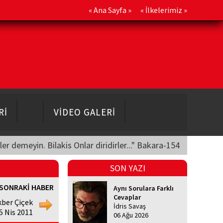
«
Ana Sayfa
» «
İlkelerimiz
»
Rİ
VİDEO GALERİ
üler demeyin. Bilakis Onlar diridirler..." Bakara-154
SON YAZI
SONRAKİ HABER
Aynı Sorulara Farklı
Cevaplar
kber Çiçek
İdris Savaş
25 Nis 2011
06 Ağu 2026