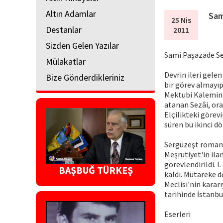
Altın Adamlar
Sam
25 Nis
Destanlar
2011
Sizden Gelen Yazılar
Sami Paşazade Sez
Mülakatlar
Devrin ileri gele
Bize Gönderdikleriniz
bir görev almayıp
Mektubi Kalemine
atanan Sezâi, orad
Elçilikteki görev
süren bu ikinci 
Sergüzeşt romanı 
Meşrutiyet'in ila
görevlendirildi. 
BAŞBUĞ TÜRKEŞ
kaldı. Mütareke d
Meclisi'nin karar
tarihinde İstanbu
Eserleri