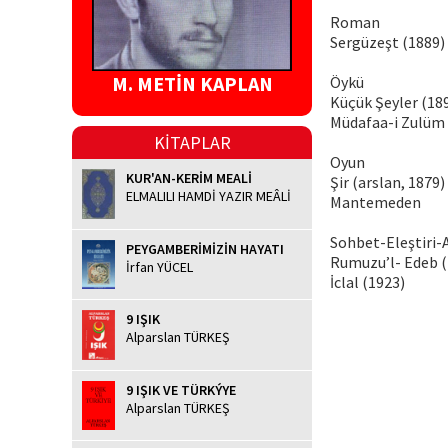
Roman
Sergüzeşt (1889)
M. METİN KAPLAN
Öykü
Küçük Şeyler (18
Müdafaa-i Zulüm
KİTAPLAR
Oyun
KUR'AN-KERİM MEALİ
Şir (arslan, 1879)
ELMALILI HAMDİ YAZIR MEÂLİ
Mantemeden
Sohbet-Eleştiri-
PEYGAMBERİMİZİN HAYATI
Rumuzu’l- Edeb (
İrfan YÜCEL
İclal (1923)
9 IŞIK
Alparslan TÜRKEŞ
9 IŞIK VE TÜRKÝYE
Alparslan TÜRKEŞ