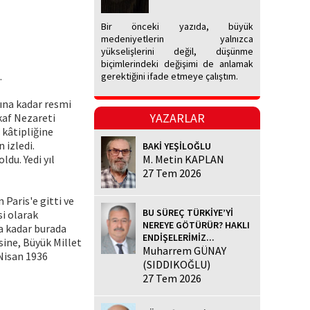
Bir önceki yazıda, büyük
medeniyetlerin yalnızca
yükselişlerini değil, düşünme
biçimlerindeki değişimi de anlamak
.
gerektiğini ifade etmeye çalıştım.
şına kadar resmi
YAZARLAR
vkaf Nezareti
 kâtipliğine
 izledi.
BAKİ YEŞİLOĞLU
du. Yedi yıl
M. Metin KAPLAN
27 Tem 2026
Paris'e gitti ve
BU SÜREÇ TÜRKİYE’Yİ
si olarak
NEREYE GÖTÜRÜR? HAKLI
na kadar burada
ENDİŞELERİMİZ...
sine, Büyük Millet
Muharrem GÜNAY
 Nisan 1936
(SIDDIKOĞLU)
27 Tem 2026