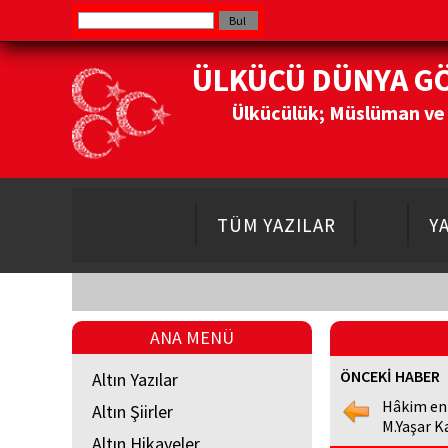
ÜLKÜCÜ DÜNYA G
Ülkücülük; Müslüman ve Do
TÜM YAZILAR
Y
ANA MENÜ
ÖNCEKİ HABER
Altın Yazılar
Hâkim en
Altın Şiirler
M.Yaşar K
Altın Hikayeler