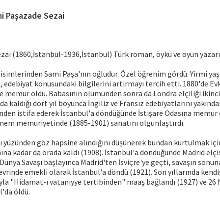
i Paşazade Sezai
ai (1860,İstanbul-1936,İstanbul) Türk roman, öykü ve oyun yazarı
n isimlerinden Sami Paşa'nın oğludur. Özel öğrenim gördü. Yirmi ya
, edebiyat konusundaki bilgilerini artırmayı tercih etti. 1880'de E
 memur oldu. Babasının ölümünden sonra da Londra elçiliği ikinci
a kaldığı dört yıl boyunca İngiliz ve Fransız edebiyatlarını yakından
inden istifa ederek İstanbul'a döndüğünde İstişare Odasına memur ol
dönem memuriyetinde (1885-1901) sanatını olgunlaştırdı.
yüzünden göz hapsine alındığını düşünerek bundan kurtulmak için 
nına kadar da orada kaldı (1908). İstanbul'a döndüğünde Madrid elçi
I. Dünya Savaşı başlayınca Madrid'ten İsviçre'ye geçti, savaşın sonu
evrinde emekli olarak İstanbul'a döndü (1921). Son yıllarında kendi
ıyla "Hidamat-ı vataniyye tertibinden" maaş bağlandı (1927) ve 26
l'da öldü.