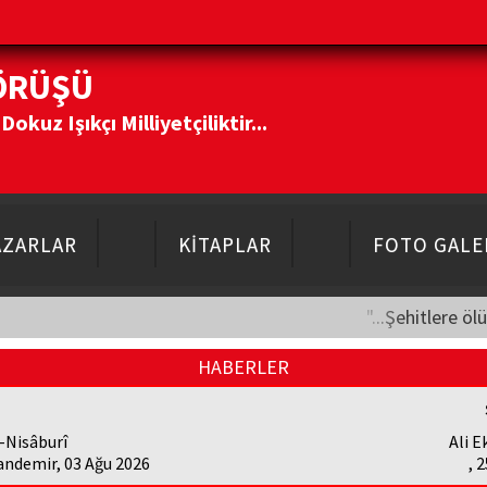
ÖRÜŞÜ
kuz Işıkçı Milliyetçiliktir...
AZARLAR
KİTAPLAR
FOTO GALE
"...Şehitlere öl
HABERLER
-Nisâburî
Ali E
andemir, 03 Ağu 2026
, 