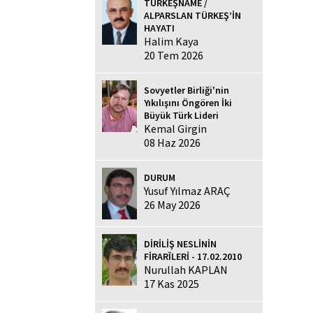
TÜRKEŞNAME /
ALPARSLAN TÜRKEŞ’İN
HAYATI
Halim Kaya
20 Tem 2026
Sovyetler Birliği'nin
Yıkılışını Öngören İki
Büyük Türk Lideri
Kemal Girgin
08 Haz 2026
DURUM
Yusuf Yılmaz ARAÇ
26 May 2026
DİRİLİŞ NESLİNİN
FİRARÎLERİ - 17.02.2010
Nurullah KAPLAN
17 Kas 2025