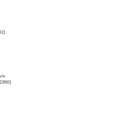
92)
Anı
1900)