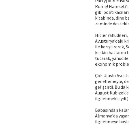
Party) kurucusu 
Rome! Hareketi’n
gibi politikacıla
kitabında, dine b
zeminde desteklem
Hitler Yahudileri
Avusturya’daki k
ile karıştırarak,
keskin hatlarını
tutarak, yahudile
ekonomik problem
Çok Uluslu Avustu
genellemeyle, dem
geliştirdi. Bu da 
August Kubizek’e
ilgilenmekteydi.)
Babasından kalan 
Almanya’da yaşam
ilgilenmeye başla