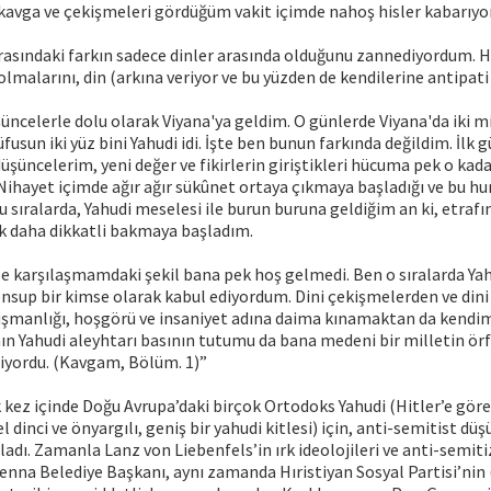
 kavga ve çekişmeleri gördüğüm vakit içimde nahoş hisler kabarıyo
asındaki farkın sadece dinler arasında olduğunu zannediyordum. H
lmalarını, din (arkına veriyor ve bu yüzden de kendilerine antipa
üncelerle dolu olarak Viyana'ya geldim. O günlerde Viyana'da iki mi
fusun iki yüz bini Yahudi idi. İşte ben bunun farkında değildim. İlk 
şüncelerim, yeni değer ve fikirlerin giriştikleri hücuma pek o kada
 Nihayet içimde ağır ağır sükûnet ortaya çıkmaya başladığı ve bu h
u sıralarda, Yahudi meselesi ile burun buruna geldiğim an ki, etraf
k daha dikkatli bakmaya başladım.
le karşılaşmamdaki şekil bana pek hoş gelmedi. Ben o sıralarda Yah
nsup bir kimse olarak kabul ediyordum. Dini çekişmelerden ve dini
düşmanlığı, hoşgörü ve insaniyet adına daima kınamaktan da kendi
ın Yahudi aleyhtarı basının tutumu da bana medeni bir milletin ör
liyordu. (Kavgam, Bölüm. 1)”
k kez içinde Doğu Avrupa’daki birçok Ortodoks Yahudi (Hitler’e göre 
l dinci ve önyargılı, geniş bir yahudi kitlesi) için, anti-semitist dü
adı. Zamanla Lanz von Liebenfels’in ırk ideolojileri ve anti-semi
ienna Belediye Başkanı, aynı zamanda Hıristiyan Sosyal Partisi’nin 