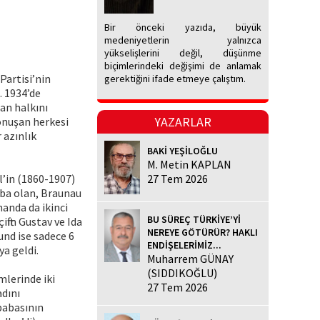
Bir önceki yazıda, büyük
medeniyetlerin yalnızca
yükselişlerini değil, düşünme
biçimlerindeki değişimi de anlamak
Partisi’nin
gerektiğini ifade etmeye çalıştım.
. 1934’de
an halkını
YAZARLAR
onuşan herkesi
 azınlık
BAKİ YEŞİLOĞLU
M. Metin KAPLAN
l’in (1860-1907)
27 Tem 2026
aba olan, Braunau
manda da ikinci
BU SÜREÇ TÜRKİYE’Yİ
ftin Gustav ve Ida
NEREYE GÖTÜRÜR? HAKLI
und ise sadece 6
ENDİŞELERİMİZ...
ya geldi.
Muharrem GÜNAY
(SIDDIKOĞLU)
mlerinde iki
27 Tem 2026
adını
 babasının