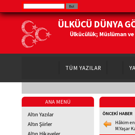
ÜLKÜCÜ DÜNYA G
Ülkücülük; Müslüman ve Do
TÜM YAZILAR
Y
ANA MENÜ
ÖNCEKİ HABER
Altın Yazılar
Hâkim en
Altın Şiirler
M.Yaşar K
Altın Hikayeler