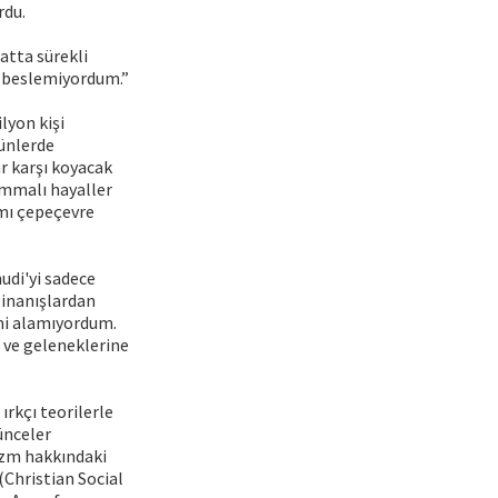
rdu.
atta sürekli
ti beslemiyordum.”
lyon kişi
günlerde
r karşı koyacak
ummalı hayaller
ımı çepeçevre
udi'yi sadece
 inanışlardan
mi alamıyordum.
f ve geleneklerine
ırkçı teorilerle
şünceler
tizm hakkındaki
(Christian Social