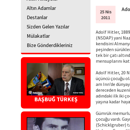
Altın Adamlar
Ado
25 Nis
Destanlar
2011
Sizden Gelen Yazılar
Adolf Hitler, 188
Mülakatlar
(NSDAP) yani Nazi
kendisini Almanya
Bize Gönderdikleriniz
peşinden sürükle
tek bir çatı altın
mensuplarını katl
Adolf Hitler, 20 
üçüncü çocuğu ola
am Inn’de dünyaya 
dereceden kuzeniyd
adındaki ilk iki 
BAŞBUĞ TÜRKEŞ
yaşına kadar haya
Gümrük memurluğu 
çocuğu vardı. Gay
(Schicklgruber) t