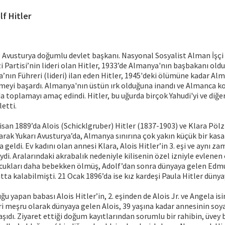
lf Hitler
9 Avusturya doğumlu devlet başkanı. Nasyonal Sosyalist Alman İşçi 
 Partisi’nin lideri olan Hitler, 1933’de Almanya'nın başbakanı oldu
’nın Führeri (lideri) ilan eden Hitler, 1945'deki ölümüne kadar Alm
meyi başardı. Almanya'nın üstün ırk olduğuna inandı ve Almanca k
da toplamayı amaç edindi. Hitler, bu uğurda birçok Yahudi'yi ve diğer
etti.
Nisan 1889’da Alois (Schicklgruber) Hitler (1837-1903) ve Klara Pölz
rak Yukarı Avusturya’da, Almanya sınırına çok yakın küçük bir kas
geldi. Ev kadını olan annesi Klara, Alois Hitler’in 3. eşi ve aynı za
i. Aralarındaki akrabalık nedeniyle kilisenin özel izniyle evlenen çi
çocukları daha bebekken ölmüş, Adolf’dan sonra dünyaya gelen Edm
tta kalabilmişti. 21 Ocak 1896’da ise kız kardeşi Paula Hitler dünya
yapan babası Alois Hitler’in, 2. eşinden de Alois Jr. ve Angela isi
ri meşru olarak dünyaya gelen Alois, 39 yaşına kadar annesinin soy
aşıdı. Ziyaret ettiği doğum kayıtlarından sorumlu bir rahibin, üvey