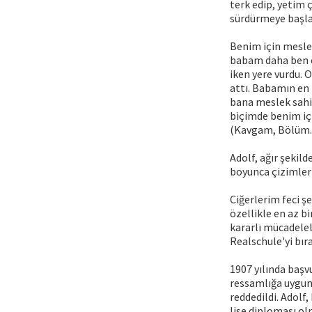
terk edip, yetim 
sürdürmeye başla
Benim için meslek
babam daha ben o
iken yere vurdu. 
attı. Babamın en 
bana meslek sahib
biçimde benim iç
(Kavgam, Bölüm.
Adolf, ağır şekild
boyunca çizimler
Ciğerlerim feci 
özellikle en az b
kararlı mücadele
Realschule'yi bı
1907 yılında baş
ressamlığa uygun
reddedildi. Adolf
lise diploması ol