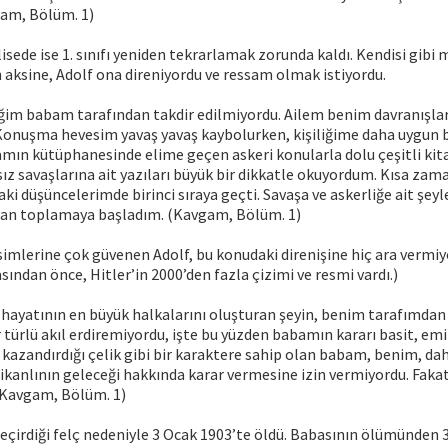
am, Bölüm. 1)
 lisede ise 1. sınıfı yeniden tekrarlamak zorunda kaldı. Kendisi gib
 aksine, Adolf ona direniyordu ve ressam olmak istiyordu.
m babam tarafından takdir edilmiyordu. Ailem benim davranışla
Konuşma hevesim yavaş yavaş kaybolurken, kişiliğime daha uygun 
amın kütüphanesinde elime geçen askeri konularla dolu çeşitli kita
z savaşlarına ait yazıları büyük bir dikkatle okuyordum. Kısa zam
ki düşüncelerimde birinci sıraya geçti. Savaşa ve askerliğe ait şey
tan toplamaya başladım. (Kavgam, Bölüm. 1)
simlerine çok güvenen Adolf, bu konudaki direnişine hiç ara vermiy
sından önce, Hitler’in 2000’den fazla çizimi ve resmi vardı.)
i hayatının en büyük halkalarını oluşturan şeyin, benim tarafımdan
türlü akıl erdiremiyordu, işte bu yüzden babamın kararı basit, emi
kazandırdığı çelik gibi bir karaktere sahip olan babam, benim, da
likanlının geleceği hakkında karar vermesine izin vermiyordu. Faka
(Kavgam, Bölüm. 1)
geçirdiği felç nedeniyle 3 Ocak 1903’te öldü. Babasının ölümünden 3 y