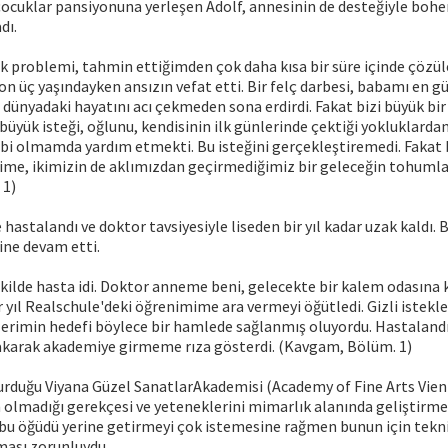
çocuklar pansiyonuna yerleşen Adolf, annesinin de desteğiyle boh
dı.
 problemi, tahmin ettiğimden çok daha kısa bir süre içinde çözül
n üç yaşındayken ansızın vefat etti. Bir felç darbesi, babamı en 
O dünyadaki hayatını acı çekmeden sona erdirdi. Fakat bizi büyük bi
büyük isteği, oğlunu, kendisinin ilk günlerinde çektiği yokluklarda
i olmamda yardım etmekti. Bu isteğini gerçekleştiremedi. Fakat b
ime, ikimizin de aklımızdan geçirmediğimiz bir geleceğin tohumlar
 1)
e hastalandı ve doktor tavsiyesiyle liseden bir yıl kadar uzak kaldı
ine devam etti.
şekilde hasta idi. Doktor anneme beni, gelecekte bir kalem odası
ir yıl Realschule'deki öğrenimime ara vermeyi öğütledi. Gizli istekl
lerimin hedefi böylece bir hamlede sağlanmış oluyordu. Hastalan
rakarak akademiye girmeme rıza gösterdi. (Kavgam, Bölüm. 1)
vurduğu Viyana Güzel SanatlarAkademisi (Academy of Fine Arts Vien
 olmadığı gerekçesi ve yeteneklerini mimarlık alanında geliştirme
, bu öğüdü yerine getirmeyi çok istemesine rağmen bunun için teknik
ması zorunluydu.