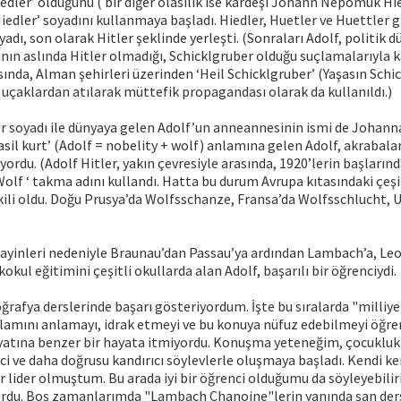
dler’ olduğunu ( bir diğer olasılık ise kardeşi Johann Nepomuk Hie
iedler’ soyadını kullanmaya başladı. Hiedler, Huetler ve Huettler gi
yadı, son olarak Hitler şeklinde yerleşti. (Sonraları Adolf, politik 
nın aslında Hitler olmadığı, Schicklgruber olduğu suçlamalarıyla kar
sında, Alman şehirleri üzerinden ‘Heil Schicklgruber’ (Yaşasın Schic
 uçaklardan atılarak müttefik propagandası olarak da kullanıldı.)
er soyadı ile dünyaya gelen Adolf’un anneannesinin ismi de Johanna
asil kurt’ (Adolf = nobelity + wolf) anlamına gelen Adolf, akrabalar
niyordu. (Adolf Hitler, yakın çevresiyle arasında, 1920’lerin başları
olf ‘ takma adını kullandı. Hatta bu durum Avrupa kıtasındaki çeşi
kili oldu. Doğu Prusya’da Wolfsschanze, Fransa’da Wolfsschlucht, 
ayinleri nedeniyle Braunau’dan Passau’ya ardından Lambach’a, Leo
kokul eğitimini çeşitli okullarda alan Adolf, başarılı bir öğrenciydi.
oğrafya derslerinde başarı gösteriyordum. İşte bu sıralarda "milliy
nlamını anlamayı, idrak etmeyi ve bu konuya nüfuz edebilmeyi öğre
atına benzer bir hayata itmiyordu. Konuşma yeteneğim, çocukluk
ici ve daha doğrusu kandırıcı söylevlerle oluşmaya başladı. Kendi k
r lider olmuştum. Bu arada iyi bir öğrenci olduğumu da söyleyebili
ordu. Boş zamanlarımda "Lambach Chanoine"lerin yanında şan ders