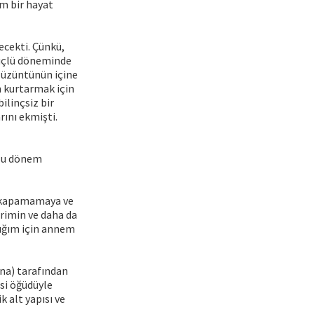
em bir hayat
ecekti. Çünkü,
güçlü döneminde
r üzüntünün içine
n kurtarmak için
ilinçsiz bir
ını ekmişti.
. Bu dönem
na kapamamaya ve
erimin ve daha da
dığım için annem
na) tarafından
si öğüdüyle
 alt yapısı ve