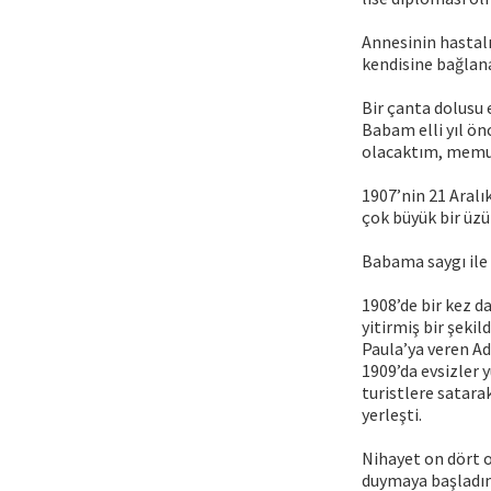
Annesinin hastalı
kendisine bağlana
Bir çanta dolusu 
Babam elli yıl ö
olacaktım, memur
1907’nin 21 Aralı
çok büyük bir üzü
Babama saygı ile
1908’de bir kez 
yitirmiş bir şeki
Paula’ya veren Ad
1909’da evsizler 
turistlere satara
yerleşti.
Nihayet on dört o
duymaya başladım.