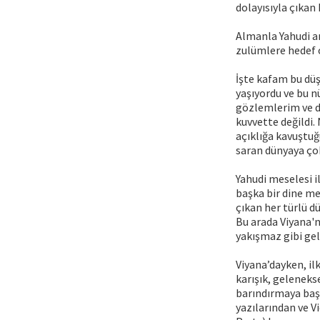
dolayısıyla çıkan
Almanla Yahudi ar
zulümlere hedef o
İşte kafam bu düş
yaşıyordu ve bu nü
gözlemlerim ve dü
kuvvette değildi.
açıklığa kavuştuğ
saran dünyaya ço
Yahudi meselesi i
başka bir dine me
çıkan her türlü 
Bu arada Viyana'n
yakışmaz gibi ge
Viyana’dayken, il
karışık, gelenekse
barındırmaya başl
yazılarından ve V