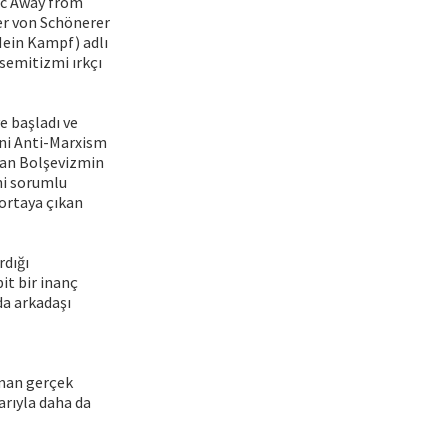
ic Away from
r von Schönerer
Mein Kampf) adlı
-semitizmi ırkçı
e başladı ve
ini Anti-Marxism
uran Bolşevizmin
ni sorumlu
 ortaya çıkan
rdığı
it bir inanç
da arkadaşı
aman gerçek
rıyla daha da