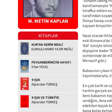
‘Johann Georg Hie
kanıtlamasıyla ‘H
telaffuz edilen so
tarafından soyadı
M. METİN KAPLAN
Dünya Savaşı sıra
taşıyan broşürler
KİTAPLAR
Yasal olarak Hitl
eski Almanca’da ‘
KUR'AN-KERİM MEALİ
‘Adi’ ismiyle bili
ELMALILI HAMDİ YAZIR MEÂLİ
düşüşüne kadar ‘W
isimlerinde de et
Werwolf gibi.)
PEYGAMBERİMİZİN HAYATI
İrfan YÜCEL
Babasının çıkan t
taşınmalarıyla, il
9 IŞIK
Alparslan TÜRKEŞ
En çok tarih ve c
tarihin gerçek a
beni babamın hay
9 IŞIK VE TÜRKÝYE
verdiğim, ikna ed
Alparslan TÜRKEŞ
edebilen küçük bi
bana kolay geliy