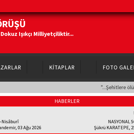
ÖRÜŞÜ
kuz Işıkçı Milliyetçiliktir...
AZARLAR
KİTAPLAR
FOTO GALE
"...Şehitlere öl
HABERLER
-Nisâburî
NASYONAL S
andemir, 03 Ağu 2026
Şükrü KARATEPE, 25