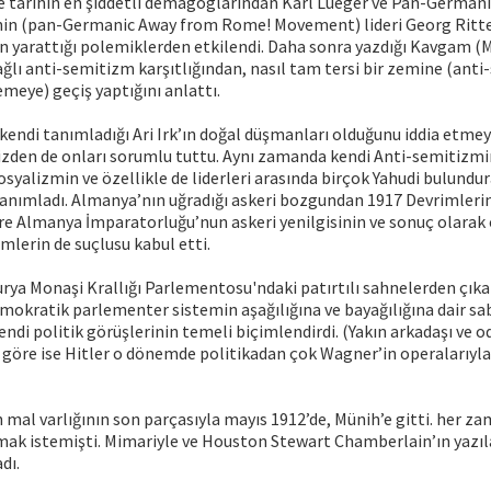
ve tarihin en şiddetli demagoglarından Karl Lueger ve Pan-German
in (pan-Germanic Away from Rome! Movement) lideri Georg Ritte
rın yarattığı polemiklerden etkilendi. Daha sonra yazdığı Kavgam (
ağlı anti-semitizm karşıtlığından, nasıl tam tersi bir zemine (anti
eye) geçiş yaptığını anlattı.
, kendi tanımladığı Ari Irk’ın doğal düşmanları olduğunu iddia etmey
rizden de onları sorumlu tuttu. Aynı zamanda kendi Anti-semitizm
 Sosyalizmin ve özellikle de liderleri arasında birçok Yahudi bulund
 tanımladı. Almanya’nın uğradığı askeri bozgundan 1917 Devrimleri
re Almanya İmparatorluğu’nun askeri yenilgisinin ve sonuç olarak
lerin de suçlusu kabul etti.
rya Monaşi Krallığı Parlementosu'ndaki patırtılı sahnelerden çıka
okratik parlementer sistemin aşağılığına ve bayağılığına dair sab
kendi politik görüşlerinin temeli biçimlendirdi. (Yakın arkadaşı ve o
 göre ise Hitler o dönemde politikadan çok Wagner’in operalarıyla
mal varlığının son parçasıyla mayıs 1912’de, Münih’e gitti. her z
ak istemişti. Mimariyle ve Houston Stewart Chamberlain’ın yazıla
dı.