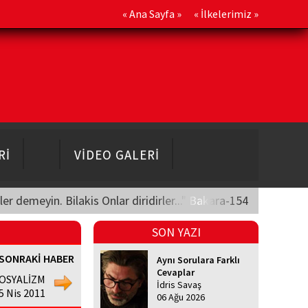
«
Ana Sayfa
» «
İlkelerimiz
»
Rİ
VİDEO GALERİ
üler demeyin. Bilakis Onlar diridirler..." Bakara-154
SON YAZI
SONRAKİ HABER
Aynı Sorulara Farklı
Cevaplar
OSYALİZM
İdris Savaş
 Nis 2011
06 Ağu 2026