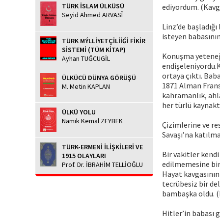
TÜRK İSLAM ÜLKÜSÜ
ediyordum. (Kavg
Seyid Ahmed ARVASÎ
Linz’de başladığı
isteyen babasının
TÜRK MÝLLİYETÇİLİİĞİ FİKİR
SİSTEMİ (TÜM KİTAP)
Konuşma yeteneği
Ayhan TUĞCUGİL
endişeleniyordu.
ortaya çıktı. Bab
ÜLKÜCÜ DÜNYA GÖRÜŞÜ
1871 Alman Fransı
M. Metin KAPLAN
kahramanlık, ahla
her türlü kaynak
ÜLKÜ YOLU
Namık Kemal ZEYBEK
Çizimlerine ve re
Savaşı’na katılma
TÜRK-ERMENİ İLİŞKİLERİ VE
Bir vakitler kend
1915 OLAYLARI
edilmemesine bir 
Prof. Dr. İBRAHİM TELLİOĞLU
Hayat kavgasının 
tecrübesiz bir de
bambaşka oldu. 
Hitler’in babası 