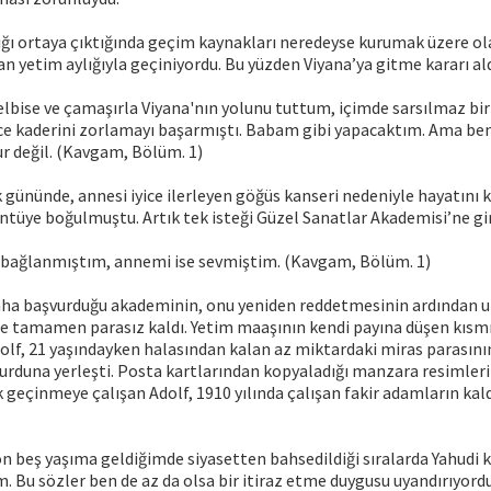
ğı ortaya çıktığında geçim kaynakları neredeyse kurumak üzere ol
n yetim aylığıyla geçiniyordu. Bu yüzden Viyana’ya gitme kararı ald
elbise ve çamaşırla Viyana'nın yolunu tuttum, içimde sarsılmaz bir 
nce kaderini zorlamayı başarmıştı. Babam gibi yapacaktım. Ama b
 değil. (Kavgam, Bölüm. 1)
k gününde, annesi iyice ilerleyen göğüs kanseri nedeniyle hayatını k
ntüye boğulmuştu. Artık tek isteği Güzel Sanatlar Akademisi’ne gi
 bağlanmıştım, annemi ise sevmiştim. (Kavgam, Bölüm. 1)
daha başvurduğu akademinin, onu yeniden reddetmesinin ardından u
lde tamamen parasız kaldı. Yetim maaşının kendi payına düşen kısmı
olf, 21 yaşındayken halasından kalan az miktardaki miras parasını
yurduna yerleşti. Posta kartlarından kopyaladığı manzara resimleri
k geçinmeye çalışan Adolf, 1910 yılında çalışan fakir adamların kald
n beş yaşıma geldiğimde siyasetten bahsedildiği sıralarda Yahudi 
 Bu sözler ben de az da olsa bir itiraz etme duygusu uyandırıyord