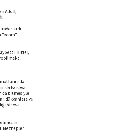
an Adolf,
ı.
irade vardı.
en "adam"
aybetti. Hitler,
rebilmekti.
mutlarını da
nı da kardeşi
n da bitmesiyle
ni, dükkanlara ve
ığı bir eve
kelimesini
u. Mezhepler