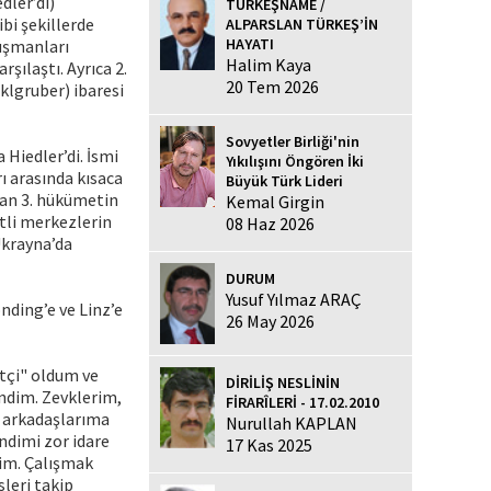
dler’di)
TÜRKEŞNAME /
bi şekillerde
ALPARSLAN TÜRKEŞ’İN
HAYATI
düşmanları
Halim Kaya
şılaştı. Ayrıca 2.
20 Tem 2026
klgruber) ibaresi
Sovyetler Birliği'nin
 Hiedler’di. İsmi
Yıkılışını Öngören İki
ı arasında kısaca
Büyük Türk Lideri
ndan 3. hükümetin
Kemal Girgin
tli merkezlerin
08 Haz 2026
Ukrayna’da
DURUM
Yusuf Yılmaz ARAÇ
nding’e ve Linz’e
26 May 2026
etçi" oldum ve
DİRİLİŞ NESLİNİN
ndim. Zevklerim,
FİRARÎLERİ - 17.02.2010
 arkadaşlarıma
Nurullah KAPLAN
endimi zor idare
17 Kas 2025
rim. Çalışmak
leri takip