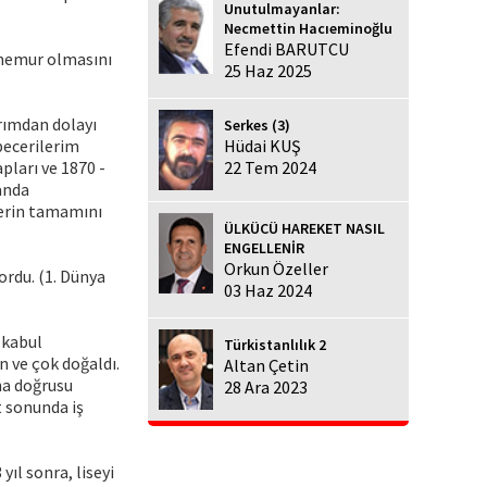
Unutulmayanlar:
Necmettin Hacıeminoğlu
Efendi BARUTCU
i memur olmasını
25 Haz 2025
rımdan dolayı
Serkes (3)
becerilerim
Hüdai KUŞ
pları ve 1870 -
22 Tem 2024
anda
lerin tamamını
ÜLKÜCÜ HAREKET NASIL
ENGELLENİR
Orkun Özeller
ordu. (1. Dünya
03 Haz 2024
 kabul
Türkistanlılık 2
n ve çok doğaldı.
Altan Çetin
ha doğrusu
28 Ara 2023
t sonunda iş
ıl sonra, liseyi