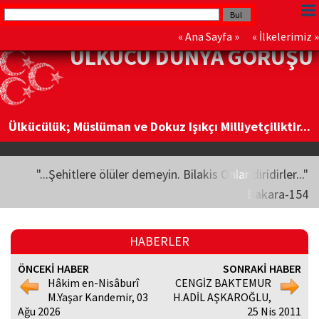
«
Ana Sayfa
» «
İlkelerimiz
»
ÜLKÜCÜ DÜNYA GÖRÜŞÜ
Ülkücülük; Müslüman ve Dokuz Işıkçı Milliyetçiliktir...
"...Şehitlere ölüler demeyin. Bilakis Onlar diridirler..."
Bakara-154
HABERLER
ÖNCEKİ HABER
SONRAKİ HABER
Hâkim en-Nisâburî
CENGİZ BAKTEMUR
M.Yaşar Kandemir, 03
H.ADİL AŞKAROĞLU,
Ağu 2026
25 Nis 2011