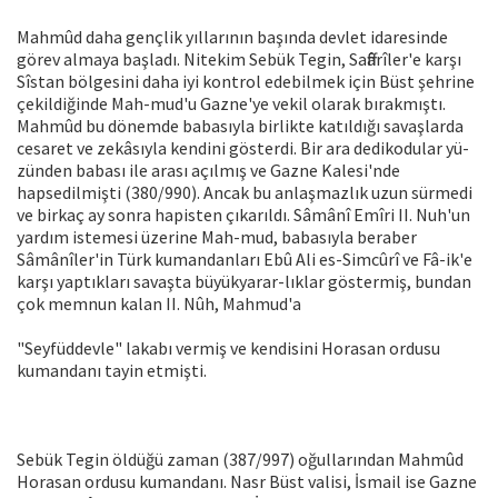
Mahmûd daha gençlik yıllarının başın­da devlet idaresinde
görev almaya başla­dı. Nitekim Sebük Tegin, Saffârîler'e karşı
Sîstan bölgesini daha iyi kontrol edebil­mek için Büst şehrine
çekildiğinde Mah-mud'u Gazne'ye vekil olarak bırakmıştı.
Mahmûd bu dönemde babasıyla birlikte katıldığı savaşlarda
cesaret ve zekâsıyla kendini gösterdi. Bir ara dedikodular yü­
zünden babası ile arası açılmış ve Gazne Kalesi'nde
hapsedilmişti (380/990). Ancak bu anlaşmazlık uzun sürmedi
ve birkaç ay sonra hapisten çıkarıldı. Sâmânî Emîri II. Nuh'un
yardım istemesi üzerine Mah-mud, babasıyla beraber
Sâmânîler'in Türk kumandanları Ebû Ali es-Simcûrî ve Fâ-ik'e
karşı yaptıkları savaşta büyükyarar-lıklar göstermiş, bundan
çok memnun kalan II. Nûh, Mahmud'a
"Seyfüddevle" lakabı vermiş ve kendisini Horasan ordu­su
kumandanı tayin etmişti.
Sebük Tegin öldüğü zaman (387/997) oğullarından Mahmûd
Horasan ordusu kumandanı. Nasr Büst valisi, İsmail ise Gazne