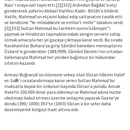
Nasr'ı oraya vali tayin etti.[2][332] Ardından Bağdat'a elçi
göndererek zafe­rini Abbasî Halifesi Kadir- Billâh'a bildir­di.
Halife, Mahmud'un elçisini kabul edip saltanatını tasdik etti
ve kendisine "Ye-mînüddevle ve emînü'l-mille" lakabını verdi.
[3][333] Sultan Mahmud bu tarihten sonra İslâmiyet"i
yaymak ve Hindistan tapınaklarındaki zengin servete sahip
olmak amacıyla her yıl gazaya çıkmaya karar verdi. Bu sırada
Karahanlılar Buhara'ya girip Sâmânî ha­nedanı mensuplarını
Özkent'e gönderdi­ler (389/999). Sâmânî Devleti'nin ortadan
kalkmasıyla Mahmud her yönden bağım­sız bir hükümdar
sıfatını kazandı.
Amcası Buğracuk'un ölümüne sebep olan Sîstan hâkimi Halef
es-Saffâr'ı ceza­landırmaya karar veren Sultan Mahmud bu
maksatla büyük bir ordunun başında Sîstan'a yürüdü. Ancak
Halefin 100.000 dinar para ödemeyi ve Mahmud adına hutbe
okutmayı kabul etmesi üzerine anlaşma yaparak Gazne'ye
döndü (390/ 1000) 393'te (1003) Sîstan'a bir sefer daha
düzenleyerek bölgeyi itaat altına aldı.