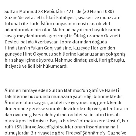
Sultan Mahmud 23 Rebîülâhir 421 "de (30 Nisan 1030)
Gazne'de vefat etti. İdarî kabiliyeti, siyaseti ve muazzam
fütuha­tı ile Türk- İslâm dünyasının müstesna devlet
adamlarından biri olan Mahmud hayatının büyük kısmını
savaş meydan­larında geçirmiştir. Öldüğü zaman Gaz­neli
Devleti batıda Azerbaycan toprakla­rından doğuda
Hindistan'ın Yukarı Ganj vadisine, kuzeyde Hârizm'den
güneyde Hint Okyanusu sahillerine kadar uzanan çok geniş
bir sahayı içine alıyordu. Mah­mud dindar, zeki, ileri görüşlü,
ihtiyatlı ve âdil bir hükümdardı.
Âlimleri himaye eden Sultan Mah­mud'un Şafiî ve Hanefî
fakihlerine huzu­runda münazara yaptırdığı bilinmektedir.
Âlimlere olan saygısı, adaleti ve iyi yö­netimi, gerek kendi
döneminde gerekse sonraki devirlerde edip ve şairler tarafın­
dan övülmüş, Fars edebiyatında adalet ve insafın timsali
olarak gösterilmiştir. Başta Firdevsî olmak üzere Unsûrî, Fer-
ruhî-i Sîstânî ve Ascedî gibi şairler onun ihsanlarına nail
olmuşlardır. Bir rivayete göre Firdevsî Şâhnâme'yı Gazne'ye