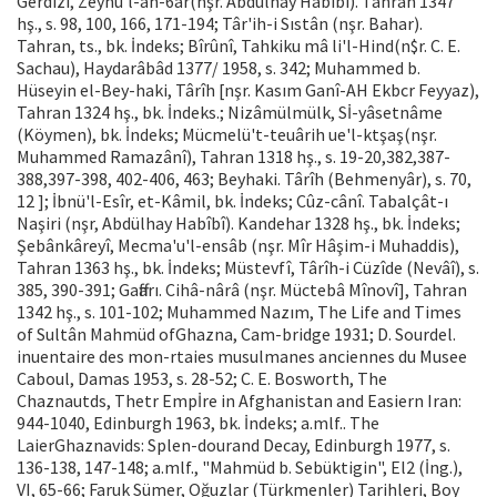
Gerdîzî, Zeynü'l-ah-6âr(nşr. Abdülhay Habîbî). Tahran 1347
hş., s. 98, 100, 166, 171-194; Târ'ih-i Sıstân (nşr. Ba­har).
Tahran, ts., bk. İndeks; Bîrûnî, Tahkiku mâ li'l-Hind(n$r. C. E.
Sachau), Haydarâbâd 1377/ 1958, s. 342; Muhammed b.
Hüseyin el-Bey-haki, Târîh [nşr. Kasım Ganî-AH Ekbcr Feyyaz),
Tahran 1324 hş., bk. İndeks.; Nizâmülmülk, Sİ-yâsetnâme
(Köymen), bk. İndeks; Mücmelü't-teuârih ue'l-ktşaş(nşr.
Muhammed Ramazânî), Tahran 1318 hş., s. 19-20,382,387-
388,397-398, 402-406, 463; Beyhaki. Târîh (Behmenyâr), s. 70,
12 ]; İbnü'l-Esîr, et-Kâmil, bk. İndeks; Cûz-cânî. Tabalçât-ı
Naşiri (nşr, Abdülhay Habîbî). Kandehar 1328 hş., bk. İndeks;
Şebânkâreyî, Mecma'u'l-ensâb (nşr. Mîr Hâşim-i Muhaddis),
Tahran 1363 hş., bk. İndeks; Müstevfî, Târîh-i Cüzîde (Nevâî), s.
385, 390-391; Gaffarı. Cihâ-nârâ (nşr. Müctebâ Mînovî], Tahran
1342 hş., s. 101-102; Muhammed Nazım, The Life and Times
of Sultân Mahmüd ofGhazna, Cam-bridge 1931; D. Sourdel.
inuentaire des mon-rtaies musulmanes anciennes du Musee
Caboul, Damas 1953, s. 28-52; C. E. Bosworth, The
Chaznautds, Thetr Empİre in Afghanistan and Easiern Iran:
944-1040, Edinburgh 1963, bk. İndeks; a.mlf.. The
LaierGhaznavids: Splen-dourand Decay, Edinburgh 1977, s.
136-138, 147-148; a.mlf., "Mahmüd b. Sebüktigin", El2 (İng.),
VI, 65-66; Faruk Sümer, Oğuzlar (Türk­menler) Tarihleri, Boy