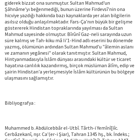
gide­rek bizzat ona sunmuştur. Sultan Mah­mud'un
Şâhnâme'yı beğenmediği, bu­nun üzerine Firdevsî'nin ona
hicviye yaz­dığı hakkında bazı kaynaklarda yer alan bilgilerin
asılsız olduğu anlaşılmaktadır. Fars-Ça'nın büyük bir gelişme
göstererek Hindistan topraklarında yayılması da Sultan
Mahmud sayesinde olmuştur. Bîrûnî Gaz-neli sarayında uzun
süre kalmış ve Tah-kiku mâ Ii'1-Hind adlı eserini bu dönem­de
yazmış, ölümünün ardından Sultan Mahmud'u "âlemin aslanı
ve zamanın yegânesi" olarak tanıtmıştır. Sultan Mah­mud,
Hintyanmadasıyla İslâm dünyası arasındaki kültür ve ticaret
hayatına can­lılık kazandırmış, birçok müslüman âlîm, edip ve
şairin Hindistan'a yerleşmesiyle İslâm kültürünün bu bölgeye
ulaşmasını sağlamıştır.
Bibliyografya :
Muhammed b. Abdülcebbâr el-Utbî. Târth-i Yemînî[iîc.
Cerbâzekanî, nşr. Ca'(er-i Şiar), Tah­ran 1345 hş., bk. İndeks.;