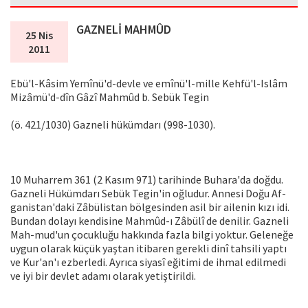
GAZNELİ MAHMÛD
25 Nis
2011
Ebü'l-Kâsim Yemînü'd-devle ve emînü'l-mille Kehfü'l-Islâm
Mizâmü'd-dîn Gâzî Mahmûd b. Sebük Tegin
(ö. 421/1030) Gazneli hükümdarı (998-1030).
10 Muharrem 361 (2 Kasım 971) tarihin­de Buhara'da doğdu.
Gazneli Hükümdarı Sebük Tegin'in oğludur. Annesi Doğu Af­
ganistan'daki Zâbülistan bölgesinden asil bir ailenin kızı idi.
Bundan dolayı kendisine Mahmûd-ı Zâbülî de denilir. Gazneli
Mah-mud'un çocukluğu hakkında fazla bilgi yoktur. Geleneğe
uygun olarak küçük yaş­tan itibaren gerekli dinî tahsili yaptı
ve Kur'an'ı ezberledi. Ayrıca siyasî eğitimi de ihmal edilmedi
ve iyi bir devlet adamı olarak yetiştirildi.