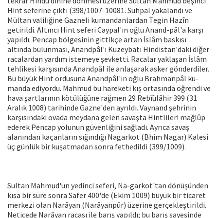
tekrar Hindu dinine dönmesi üzerine Sultan Mahmud beşinci
Hint se­ferine çıktı (398/1007-10081. Suhpal ya­kalandı ve
Mültan valiliğine Gazneli ku­mandanlardan Tegin Hazîn
getirildi. Altıncı Hint seferi Caypal'ın oğlu Anand-pâl'a karşı
yapıldı. Pencap bölgesinin git­tikçe artan İslâm baskısı
altında bulun­ması, Anandpâl'ı Kuzeybatı Hindistan'­daki diğer
racalardan yardım istemeye şevketti. Racalar yaklaşan İslâm
tehli­kesi karşısında Anandpâl ile anlaşarak asker gönderdiler.
Bu büyük Hint ordu­suna Anandpâl'ın oğlu Brahmanpâl ku­
manda ediyordu. Mahmud bu hareketi kış ortasında öğrendi ve
hava şartlarının kötülüğüne rağmen 29 Rebîülâhir 399 (31
Aralık 1008) tarihinde Gazne'den ayrıldı. Vaynand şehrinin
karşısındaki ovada meydana gelen savaşta Hintliler! mağlûp
ederek Pencap yolunun güvenli­ğini sağladı. Ayrıca savaş
alanından ka­çanların sığındığı Nagarkot (Bhim Nagar) Kalesi
üç günlük bir kuşatmadan sonra fethedildi (399/1009).
Sultan Mahmud'un yedinci seferi, Na-garkot'tan dönüşünden
kısa bir süre son­ra Safer 400'de (Ekim 1009) büyük bir ti­caret
merkezi olan Narâyan (Narâyanpûr) üzerine gerçekleştirildi.
Neticede Narâ­yan racası ile barış yapıldı; bu barış saye­sinde