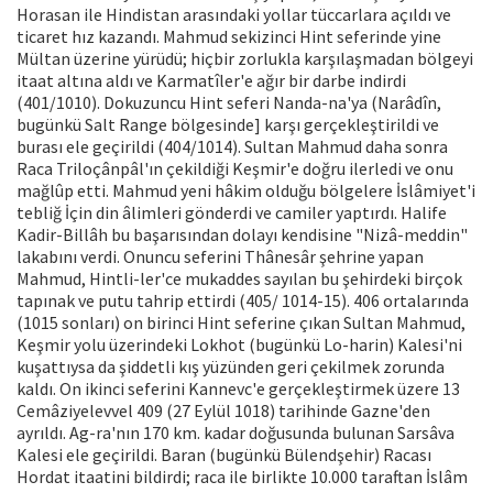
Horasan ile Hindistan arasındaki yollar tüccarlara açıldı ve
ticaret hız ka­zandı. Mahmud sekizinci Hint seferinde yine
Mültan üzerine yürüdü; hiçbir zor­lukla karşılaşmadan bölgeyi
itaat altına aldı ve Karmatîler'e ağır bir darbe indirdi
(401/1010). Dokuzuncu Hint seferi Nanda-na'ya (Narâdîn,
bugünkü Salt Range böl­gesinde] karşı gerçekleştirildi ve
burası ele geçirildi (404/1014). Sultan Mahmud daha sonra
Raca Triloçânpâl'ın çekildiği Keşmir'e doğru ilerledi ve onu
mağlûp et­ti. Mahmud yeni hâkim olduğu bölgelere İslâmiyet'i
tebliğ İçin din âlimleri gönder­di ve camiler yaptırdı. Halife
Kadir-Billâh bu başarısından dolayı kendisine "Nizâ-meddin"
lakabını verdi. Onuncu seferini Thânesâr şehrine yapan
Mahmud, Hintli-ler'ce mukaddes sayılan bu şehirdeki bir­çok
tapınak ve putu tahrip ettirdi (405/ 1014-15). 406 ortalarında
(1015 sonları) on birinci Hint seferine çıkan Sultan Mahmud,
Keşmir yolu üzerindeki Lokhot (bugünkü Lo-harin) Kalesi'ni
kuşattıysa da şiddetli kış yüzünden geri çekilmek zorunda
kaldı. On ikinci seferini Kannevc'e gerçekleştir­mek üzere 13
Cemâziyelevvel 409 (27 Ey­lül 1018) tarihinde Gazne'den
ayrıldı. Ag-ra'nın 170 km. kadar doğusunda bulunan Sarsâva
Kalesi ele geçirildi. Baran (bugün­kü Bülendşehir) Racası
Hordat itaatini bil­dirdi; raca ile birlikte 10.000 taraftan İs­lâm