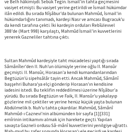
ve Belh hâkimiydi. Sebük Tegin. İs­mail'in tahta geçmesini
vasiyet etmişti. Bu vasiyet yerine getirildi ve İsmail hü­kümdar
ilân edildi. Bu sırada Nîşâbur'da bulunan Mahmûd, İsmail'in
hükümdar­lığını tanımadı, kardeşi Nasr ve amcası Bugracuk'u
da kendi tarafına çekti. İki kardeşin orduları Rebîülevvel
388'de (Mart 998) karşılaştı, Mahmûd İsmail'in kuvvetlerini
yenerek Gazneliler tahtına çıktı.
Sultan Mahmûd kardeşiyle taht mü­cadelesi yaptığı sırada
Sâmânîler'den II. Nuh'un ölümüyle yerine oğlu II. Mansûr
geçmişti. II. Mansûr, Horasan'a kendi ku­mandanlarından
Begtüzün'ü sipehsâlâr tayin etti. Ancak Mahmûd, Sâmânî
baş­şehri Buhara'ya elçi gönderip Horasan'ın kendisine
iadesini istedi. Bu teklifin red­dedilmesi üzerine Nîşâbur'a
yürüdü. Bu sırada Begtüzün ve Faik, II. Mansûr'u ya­kalayıp
gözlerine mil çektiler ve yerine he­nüz küçük yaşta bulunan
Abdülmelik b. Nuh'u tahta çıkardılar. Mahmûd, Sâmânî
Mahmûd-ı Caznevi'nin albümünden bir sayfa [1][331]
emîrinin intikamını almak için harekete geçti. Yapılan
savaşta Gazneli ordusu Sâ-mânî kuvvetlerini yenilgiye uğrattı.
Mah-mud bu zafer sonunda Horasan'ı ele ge­çirdi ve kardeşi