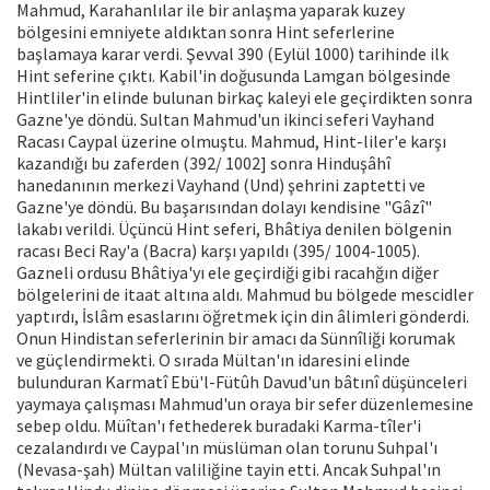
Mahmud, Karahanlılar ile bir anlaşma yaparak kuzey
bölgesini emniyete aldık­tan sonra Hint seferlerine
başlamaya ka­rar verdi. Şevval 390 (Eylül 1000) tarihin­de ilk
Hint seferine çıktı. Kabil'in doğu­sunda Lamgan bölgesinde
Hintliler'in elinde bulunan birkaç kaleyi ele geçirdik­ten sonra
Gazne'ye döndü. Sultan Mah­mud'un ikinci seferi Vayhand
Racası Caypal üzerine olmuştu. Mahmud, Hint-liler'e karşı
kazandığı bu zaferden (392/ 1002] sonra Hinduşâhî
hanedanının mer­kezi Vayhand (Und) şehrini zaptetti ve
Gazne'ye döndü. Bu başarısından dolayı kendisine "Gâzî"
lakabı verildi. Üçüncü Hint seferi, Bhâtiya denilen bölgenin
ra­cası Beci Ray'a (Bacra) karşı yapıldı (395/ 1004-1005).
Gazneli ordusu Bhâtiya'yı ele geçirdiği gibi racahğın diğer
bölgelerini de itaat altına aldı. Mahmud bu bölgede mescidler
yaptırdı, İslâm esaslarını öğ­retmek için din âlimleri gönderdi.
Onun Hindistan seferlerinin bir amacı da Sün­nîliği korumak
ve güçlendirmekti. O sıra­da Mültan'ın idaresini elinde
bulunduran Karmatî Ebü'l-Fütûh Davud'un bâtınî dü­şünceleri
yaymaya çalışması Mahmud'un oraya bir sefer düzenlemesine
sebep ol­du. Müîtan'ı fethederek buradaki Karma-tîler'i
cezalandırdı ve Caypal'ın müslüman olan torunu Suhpal'ı
(Nevasa-şah) Mültan valiliğine tayin etti. Ancak Suhpal'ın