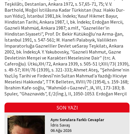
Teşkilâtı, Destanları, An­kara 1972, s. 57,65-71, 75; V. V.
Barthold, Mo­ğol İstilâsına Kadar Türkistan (haz. Hakkı Dur­
sun Yıldız], İstanbul 1981,bk. İndeks; Yusuf Hik­met Bayur,
Hindistan Tarihi, Ankara 1987, I, bk. İndeks; Erdoğan Mercii,
Gazneli Mahmüd, Ankara 1987; a.mlf., "Gazneliler'in
Hindistan Siyaseti", Prof. Dr. Bekir Kütükoğlu'na Arma-ğan,
İstanbul 1991, s. 547-561; M. Hanefi Palabı­yık, Valilikten
İmparatorluğa Gaznelller Devlet ueSaray Teşkilatı, Ankara
2002, bk. İndeks;A. Y. Yakubovsky, "Gazneli Mahmut, Gazne
Dev­letinin Menşei ve Karakteri Meselesine Dair" (trc. A.
Caferoğiu). Ütkü,XH/72, Ankara 1939, s. 505-51 l;Xlll/73( 1939),
s. 49-57; XIH/76 (1939), s. 321-333; Ahmet Ateş, "Şehnâme'nin
YazLİış Tarihi ve Firdevsî'nin Sultan Mahmud'a Yaz­dığı Hicviye
Meselesi Hakkında", TTK Belle­ten, XVIII/70 (1954), s. 159-168;
İbrahim Kafe-soğlu, "Mahmûd-ı Gaznevî", /A, VII, 173-183; B.
Spuler, "Ghaznavids", E/2(İng.), II, 1050-1053. Erdoğan Merçil
SON YAZI
Aynı Sorulara Farklı Cevaplar
İdris Savaş
06 Ağu 2026