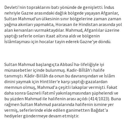
Devleti'nin topraklarını batı yönünde de genişletti. İndus
nehriyle Gazne arasında­ki dağlık bölgede yaşayan Afganlar,
Sul­tan Mahmud'un ülkesinin sınır bölgelerine zaman zaman
yağma akınları yapmakta, Horasan ile Hindistan arasında yol
alan kervanları vurmaktaydılar. Mahmud, Af­ganlılar üzerine
yaptığı seferle onları ita­at altına aldı ve bölgenin
İslâmlaşması için hocalar tayin ederek Gazne'ye döndü.
Sultan Mahmud başlangıçta Abbasî ha-lifeliğiyle iyi
münasebetler içinde bulun­muş. Kadir-Bİİlâh'ı halife
tanımıştı. Kâdir-Billâh da onun bu davranışından ve İslâm
dinini yaymak için Hintliler'e karşı yaptığı gazalardan
memnun olmuş, Mahmud'a çeşitli lakaplar vermişti. Fakat
daha son­ra Gazneli Fatımî yakınlaşmasından şüphelendi ve
bu yüzden Mahmud ile hali­fenin arası açıldı (414/1023). Buna
rağ­men Sultan Mahmud paralarında halife­nin ismine yer
vermiş, seferlerinde elde edilen ganimetten Bağdat'a
hediyeler göndermeye devam etmiştir.