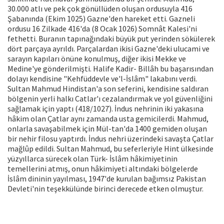
30.000 atlı ve pek çok gö­nüllüden oluşan ordusuyla 416
Şabanın­da (Ekim 1025) Gazne'den hareket etti. Gazneli
ordusu 16 Zilkade 416'da (8 Ocak 1026) Somnât Kalesi'ni
fethetti. Buranın tapınağındaki büyük put yerinden sökü­lerek
dört parçaya ayrıldı. Parçalardan ikisi Gazne'deki ulucami ve
sarayın kapı­ları önüne konulmuş, diğer ikisi Mekke ve
Medine'ye gönderilmişti. Halife Ka­dir- Billâh bu başarısından
dolayı kendi­sine "Kehfüddevle ve'l-İslâm" lakabını verdi.
Sultan Mahmud Hindistan'a son seferini, kendisine saldıran
bölgenin yer­li halkı Catlar'ı cezalandırmak ve yol gü­venliğini
sağlamak için yaptı (418/1027). İndus nehrinin iki yakasına
hâkim olan Çatlar aynı zamanda usta gemicilerdi. Mahmud,
onlarla savaşabilmek için Mül-tan'da 1400 gemiden oluşan
bir nehir fi­losu yaptırdı. İndus nehri üzerindeki sa­vaşta Çatlar
mağlûp edildi. Sultan Mah­mud, bu seferleriyle Hint ülkesinde
yüz­yıllarca sürecek olan Türk- İslâm hâkimi­yetinin
temellerini atmış, onun hâkimi­yeti altındaki bölgelerde
İslâm dininin yayılması, 1947'de kurulan bağımsız Pa­kistan
Devleti'nin teşekkülünde birinci derecede etken olmuştur.