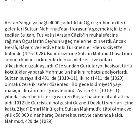
Arslan Yabgu'ya bağlı 4000 çadırlık bir Oğuz grubunun ileri
gelenleri Sultan Mah-rnud'dan Horasan'a geçmek için izin is­
tediler. Sultan, Tus Valisi Arslan Câzib'in muhalefetine
rağmen Oğuzlar'ın Cey­hun'u geçmelerine izin verdi. Ancak
Ne-sâ, Bâverd ve Ferâve halkı Türkmenler'-den şikâyette
bulundu (419/1028). Bunun üzerine Sultan Mahmud hayatının
sonu­na kadar Türkmenlerle mücadele etti ve onları
ülkesinden uzaklaştırdı. Öte yan­dan Gurlularyol kesiyor, türlü
kötülükler yaparak Mahmud'un halkını rahatsız edi­yorlardı.
Sultan buraya ilki 401 'de (1010-11), ikincisi 411 'de (1020)
olmak üzere iki sefer düzenledi. Bölgede İslâmiyet'i yay-
makiçin din âlimleri görevlendirdi. Ayrıca 401 (1010-11)
yılında isyan belirtileri gös­teren Kuşlar hâkimini itaat altına
aldı. 1012'de Garcistan bölgesini Gazneli Dev­leti sınırları içine
kattı. Ziyârî Emîri Minû-çehr. Sultan Mahmud'a tâbi olmak ve
yıl­lık 50.000 dinar haraç Ödemek suretiyle tahtında kaldı.
Mahmud, 420'de (1029)