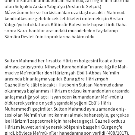
önemli kararlar alındı. Sul­tan Mahmud, Ali Tegin'in müttefiki
olan Selçuklu Arsîan Yabgu'yu (Arslan b. Sel­çuk)
Mâverâünnehir ve Türkistan'dan uzaklaştıracaktı. Mahmud.
kendi ülkesi­ne gelebilecek tehlikeleri önlemek için Arslan
Yabgu'yu tutuklatarak Kâlincâr Kalesi'nde hapsettirdi. Daha
sonra Kara-hanlılar arasındaki mücadeleden fayda­lanıp
Sâmânî Devleti'nin topraklarına hâkim oldu.
Sultan Mahmud her fırsatta Hârizm bölgesini İtaat altına
almaya çalışıyordu. Nihayet Karahanlılar"ın aracılığı ile Mah­
mud ve Me'mûnîler'den Hârizmşah Ebü'l-Abbas Me'mûn
arasında bir anlaşma ya­pıldı. Buna göre Hârizmşah
Gazneliler'e tâbi olacaktı. Hutbenin Sultan Mahmud adına
okunmaya başlanması Hârizm or­dusu kumandanları arasında
anlaşmazlı­ğa yol açtı. İsyan eden kumandanlar Me'-mûn'u
öldürerek yerine on yedi yaşındaki yeğeni Ebü'l-Hâris
Muhammed'i geçirdi­ler. Sultan Mahmud aynı zamanda eniş­
tesi olan Me'mûn'un intikamını almak bahanesiyle, gerçekte
ise Hârizm'i zap­tetmek için harekete geçti. Gazneli ordu­su
Hârizm kuvvetlerini yenerek bölgenin başşehri Gürgenç'e
girdi, böylece Me'mû-nîler hanedanına son verildi (408/1017).