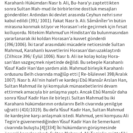
Karahanlı Hükümdarı Nasr b. Ali, Bu-hara'yı zaptettikten
sonra Sultan Mah-mud ile birbirlerine dostluk mesajları
gönderdiler. Ardından iki devlet arasın­da Ceyhun nehri sınır
kabul edildi (391/ 1001). Fakat Nasr b. Ali. Sâmânîler'in bü­tün
mirasına konmak istiyor ve Horasan'ı ele geçirmek için fırsat
kolluyordu. Nite­kim Mahmud'un Hindistan'da bulunma­sından
yararlanarak iki koldan Horasan'a kuvvet gönderdi
(396/1006). İki taraf arasındaki mücadele neticesinde Sultan
Mahmud, Karahanlı kuvvetlerini Hora­san'dan uzaklaştırdı
(Zilhicce 396/ Eylül 1006). Nasr b. Ali ise kolay kolay Hora­
san'dan vazgeçmek niyetinde değildi. Bu sebeple Karahanlı
Yûsuf Kadir Han'dan yardım aldı. Mahmud birleşik Karahanlı
ordusunu Belh civarında mağlûp etti [ Re-bîülevvel 398/Aralık
1007). Nasr b. Ali'nin halefi ve kardeşi Ebû Mansûr Arslan Han,
Sultan Mahmud ile iyi komşuluk müna­sebetlerini devam
ettirmek amacıyla bir anlaşma yaptı. Ancak Ebû Mansûr daha
sonra Yûsuf Kadir Han ile birleşti. Sultan Mahmud bu iki
Karahaniı hükümdarının ordularını Belh civarında yenilgiye
uğratti (410/1019). Bu defa Yûsuf Kadir Han, Sultan Mahmud
ile kardeşine karşı anlaş­mak istedi. Mahmud, yeni komşusu Ali
Tegin'e güvenemediğinden Yûsuf Kadir Han ile Semerkant
civarında buluştu.[4][334] İki hükümdarın görüşmesinde