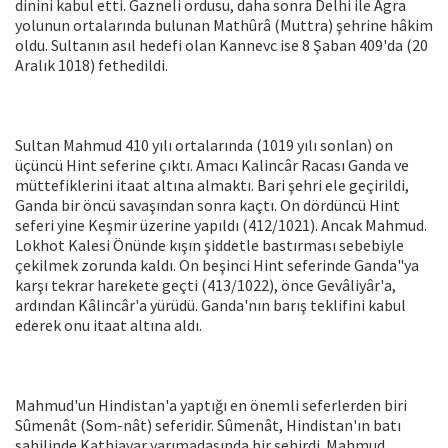
dinini kabul etti. Gazneli ordusu, daha sonra Delhi ile Agra
yolunun ortalarında bulunan Mathûrâ (Muttra) şehrine hâkim
oldu. Sultanın asıl hedefi olan Kannevc ise 8 Şaban 409'da (20
Aralık 1018) fet­hedildi.
Sultan Mahmud 410 yılı ortalarında (1019 yılı sonlan) on
üçüncü Hint seferine çıktı. Amacı Kalincâr Racası Ganda ve
müttefiklerini itaat altına almaktı. Bari şehri ele geçirildi,
Ganda bir öncü savaşın­dan sonra kaçtı. On dördüncü Hint
seferi yine Keşmir üzerine yapıldı (412/1021). Ancak Mahmud.
Lokhot Kalesi Önünde kı­şın şiddetle bastırması sebebiyle
çekil­mek zorunda kaldı. On beşinci Hint sefe­rinde Ganda"ya
karşı tekrar harekete geç­ti (413/1022), önce Gevâliyâr'a,
ardından Kâlincâr'a yürüdü. Ganda'nın barış tekli­fini kabul
ederek onu itaat altına aldı.
Mahmud'un Hindistan'a yaptığı en önemli seferlerden biri
Sûmenât (Som-nât) seferidir. Sûmenât, Hindistan'ın batı
sahilinde Kathiavar yarımadasında bir şe­hirdi. Mahmud,