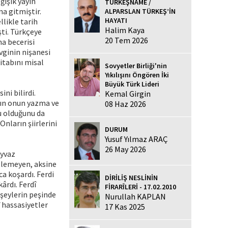
ğişik yayın
TÜRKEŞNAME /
na gitmiştir.
ALPARSLAN TÜRKEŞ’İN
HAYATI
llikle tarih
Halim Kaya
şti. Türkçeye
20 Tem 2026
ma becerisi
vginin nişanesi
kitabını misal
Sovyetler Birliği'nin
Yıkılışını Öngören İki
Büyük Türk Lideri
ni bilirdi.
Kemal Girgin
ının onun yazma ve
08 Haz 2026
u olduğunu da
Onların şiirlerini
DURUM
Yusuf Yılmaz ARAÇ
26 May 2026
Ayvaz
izlemeyen, aksine
a koşardı. Ferdi
DİRİLİŞ NESLİNİN
ârdı. Ferdî
FİRARÎLERİ - 17.02.2010
şeylerin peşinde
Nurullah KAPLAN
î hassasiyetler
17 Kas 2025