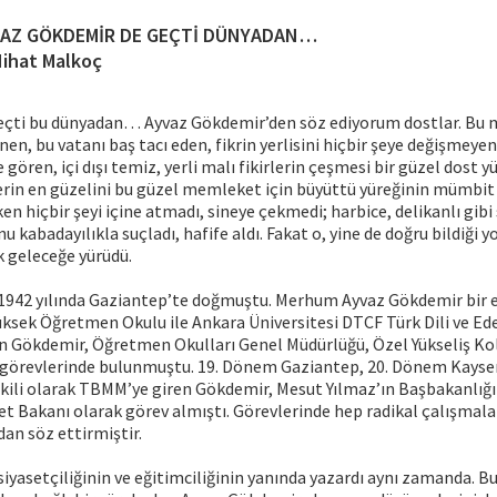
AZ GÖKDEMİR DE GEÇTİ DÜNYADAN…
Nihat Malkoç
eçti bu dünyadan… Ayvaz Gökdemir’den söz ediyorum dostlar. Bu m
nen, bu vatanı baş tacı eden, fikrin yerlisini hiçbir şeye değişmeye
 gören, içi dışı temiz, yerli malı fikirlerin çeşmesi bir güzel dost 
erin en güzelini bu güzel memleket için büyüttü yüreğinin mümbit
n hiçbir şeyi içine atmadı, sineye çekmedi; harbice, delikanlı gibi 
u kabadayılıkla suçladı, hafife aldı. Fakat o, yine de doğru bildiği 
k geleceğe yürüdü.
1942 yılında Gaziantep’te doğmuştu. Merhum Ayvaz Gökdemir bir e
üksek Öğretmen Okulu ile Ankara Üniversitesi DTCF Türk Dili ve Ed
n Gökdemir, Öğretmen Okulları Genel Müdürlüğü, Özel Yükseliş Kol
görevlerinde bulunmuştu. 19. Dönem Gaziantep, 20. Dönem Kayser
kili olarak TBMM’ye giren Gökdemir, Mesut Yılmaz’ın Başbakanlığı
t Bakanı olarak görev almıştı. Görevlerinde hep radikal çalışmala
dan söz ettirmiştir.
iyasetçiliğinin ve eğitimciliğinin yanında yazardı aynı zamanda. Bu