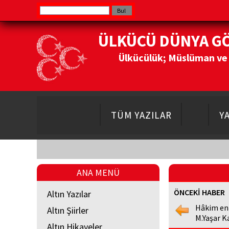
ÜLKÜCÜ DÜNYA G
Ülkücülük; Müslüman ve Do
TÜM YAZILAR
Y
ANA MENÜ
ÖNCEKİ HABER
Altın Yazılar
Hâkim en
Altın Şiirler
M.Yaşar K
Altın Hikayeler