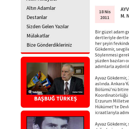
Altın Adamlar
AYV
18 Nis
M. 
Destanlar
2011
Sizden Gelen Yazılar
Bir güzel adam g
Mülakatlar
dertleriyle dertle
her şeyin fevkinde
Bize Gönderdikleriniz
Gökdemir, sevgil
Söylenmesi gereke
yüzden bazıları on
adımlarla aydınlı
Ayvaz Gökdemir, 
aslında. Ankara Y
Bölümü’nü bitire
Koordinatörlüğü 
BAŞBUĞ TÜRKEŞ
Erzurum Milletve
Hükümet’te Devle
icraatlarıyla adın
Ayvaz Gökdemir, s