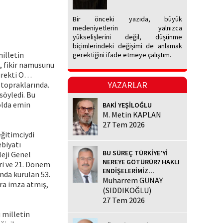
Bir önceki yazıda, büyük
medeniyetlerin yalnızca
yükselişlerini değil, düşünme
biçimlerindeki değişimi de anlamak
illetin
gerektiğini ifade etmeye çalıştım.
n, fikir namusunu
yürekti O…
YAZARLAR
 topraklarında.
söyledi. Bu
yolda emin
BAKİ YEŞİLOĞLU
M. Metin KAPLAN
27 Tem 2026
ğitimciydi
ebiyatı
BU SÜREÇ TÜRKİYE’Yİ
eji Genel
NEREYE GÖTÜRÜR? HAKLI
i ve 21. Dönem
ENDİŞELERİMİZ...
nda kurulan 53.
Muharrem GÜNAY
ra imza atmış,
(SIDDIKOĞLU)
27 Tem 2026
 milletin