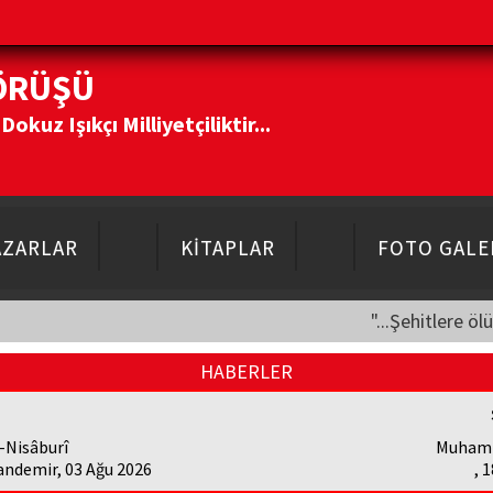
ÖRÜŞÜ
kuz Işıkçı Milliyetçiliktir...
AZARLAR
KİTAPLAR
FOTO GALE
"...Şehitlere öl
HABERLER
-Nisâburî
Muhamm
andemir, 03 Ağu 2026
, 