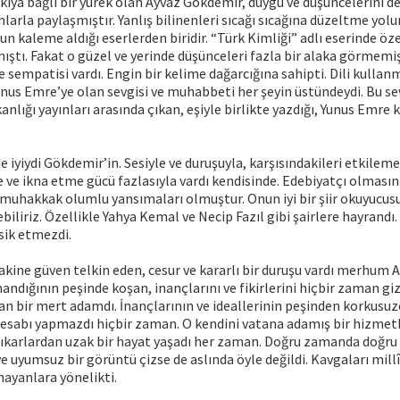
sıkıya bağlı bir yürek olan Ayvaz Gökdemir, duygu ve düşüncelerini de
nlarla paylaşmıştır. Yanlış bilinenleri sıcağı sıcağına düzeltme yolu
n kaleme aldığı eserlerden biridir. “Türk Kimliği” adlı eserinde öze
mıştı. Fakat o güzel ve yerinde düşünceleri fazla bir alaka görmemi
ve sempatisi vardı. Engin bir kelime dağarcığına sahipti. Dili kullan
unus Emre’ye olan sevgisi ve muhabbeti her şeyin üstündeydi. Bu se
nlığı yayınları arasında çıkan, eşiyle birlikte yazdığı, Yunus Emre 
 iyiydi Gökdemir’in. Sesiyle ve duruşuyla, karşısındakileri etkilemesi
e ve ikna etme gücü fazlasıyla vardı kendisinde. Edebiyatçı olmas
uhakkak olumlu yansımaları olmuştur. Onun iyi bir şiir okuyucus
biliriz. Özellikle Yahya Kemal ve Necip Fazıl gibi şairlere hayrandı. 
sik etmezdi.
akine güven telkin eden, cesur ve kararlı bir duruşu vardı merhum 
nandığının peşinde koşan, inançlarını ve fikirlerini hiçbir zaman g
an bir mert adamdı. İnançlarının ve ideallerinin peşinden korkusuzc
esabı yapmazdı hiçbir zaman. O kendini vatana adamış bir hizmetk
çıkarlardan uzak bir hayat yaşadı her zaman. Doğru zamanda doğru 
ve uyumsuz bir görüntü çizse de aslında öyle değildi. Kavgaları mill
ayanlara yönelikti.