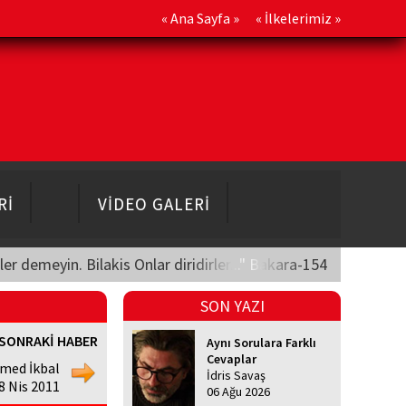
«
Ana Sayfa
» «
İlkelerimiz
»
Rİ
VİDEO GALERİ
üler demeyin. Bilakis Onlar diridirler..." Bakara-154
SON YAZI
SONRAKİ HABER
Aynı Sorulara Farklı
Cevaplar
ed İkbal
İdris Savaş
18 Nis 2011
06 Ağu 2026