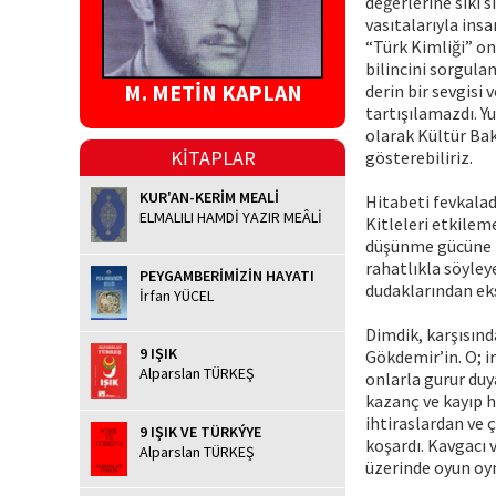
değerlerine sıkı 
vasıtalarıyla insa
“Türk Kimliği” onu
bilincini sorgula
M. METİN KAPLAN
derin bir sevgisi 
tartışılamazdı. Y
olarak Kültür Baka
KİTAPLAR
gösterebiliriz.
KUR'AN-KERİM MEALİ
Hitabeti fevkalade
ELMALILI HAMDİ YAZIR MEÂLİ
Kitleleri etkilem
düşünme gücüne m
rahatlıkla söyleye
PEYGAMBERİMİZİN HAYATI
dudaklarından ek
İrfan YÜCEL
Dimdik, karşısınd
9 IŞIK
Gökdemir’in. O; i
Alparslan TÜRKEŞ
onlarla gurur duy
kazanç ve kayıp h
ihtiraslardan ve 
9 IŞIK VE TÜRKÝYE
koşardı. Kavgacı 
Alparslan TÜRKEŞ
üzerinde oyun oyn