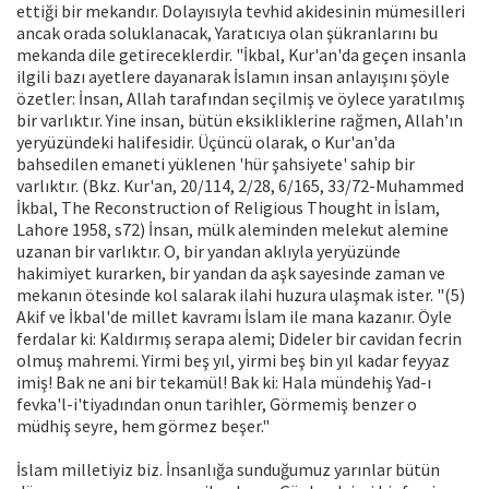
ettiği bir mekandır. Dolayısıyla tevhid akidesinin mümesilleri
ancak orada soluklanacak, Yaratıcıya olan şükranlarını bu
mekanda dile getireceklerdir. "İkbal, Kur'an'da geçen insanla
ilgili bazı ayetlere dayanarak İslamın insan anlayışını şöyle
özetler: İnsan, Allah tarafından seçilmiş ve öylece yaratılmış
bir varlıktır. Yine insan, bütün eksikliklerine rağmen, Allah'ın
yeryüzündeki halifesidir. Üçüncü olarak, o Kur'an'da
bahsedilen emaneti yüklenen 'hür şahsiyete' sahip bir
varlıktır. (Bkz. Kur'an, 20/114, 2/28, 6/165, 33/72-Muhammed
İkbal, The Reconstruction of Religious Thought in İslam,
Lahore 1958, s72) İnsan, mülk aleminden melekut alemine
uzanan bir varlıktır. O, bir yandan aklıyla yeryüzünde
hakimiyet kurarken, bir yandan da aşk sayesinde zaman ve
mekanın ötesinde kol salarak ilahi huzura ulaşmak ister. "(5)
Akif ve İkbal'de millet kavramı İslam ile mana kazanır. Öyle
ferdalar ki: Kaldırmış serapa alemi; Dideler bir cavidan fecrin
olmuş mahremi. Yirmi beş yıl, yirmi beş bin yıl kadar feyyaz
imiş! Bak ne ani bir tekamül! Bak ki: Hala mündehiş Yad-ı
fevka'l-i'tiyadından onun tarihler, Görmemiş benzer o
müdhiş seyre, hem görmez beşer."
İslam milletiyiz biz. İnsanlığa sunduğumuz yarınlar bütün