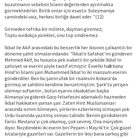
bozulmanın sebebini İslami değerlerden ayrılmakta
görmektedirler. Birlik onlar için esastır. Süleymaniye
camiindeki vaiz, herkesi birliğe davet eder. "(12)
Girmeden tefrika bir millete, düşman giremez;
Toplu vurdukça yürekler, onu top sindiremez.
İkbal ile Akif arasındaki bu benzerlik her ikisinin çalkantılı bir
döneme şahit olmalarındandır. "İkbal'e Safahat'mı gönderen
Mehmed Akif, bu hususta pek isabetli bir şekilde İkbal'in
şahsiyet ve eserini şöyle tavsif etmiştir: Evvelki hafta bana
Hind'in İslami şairi Muhammed İkbal'in iki manzum eserini
gönderdiler. Ben bu şairin ufak bir risalesini Ankara'da
görmüş ve sahibini kendime benzetmiştim. Şark'ta yetişen
ulemayı sufiyenin , bütün eşarını okuduktan başka
Almanya'ya giderek Garp felsefesini adamakıllı hazmeden
İkbal hakikaten yaman şair. Zaten Hint Müslümanları
arasında ismini bilmeyen, şiirlerini ezberlemiş olmayan yok.
Urdu lisanında yazılmış olması tabiidir. Benim gördüklerim
Farisi. Mevlana'yı çok okumuş, çok sevmiş. Ona mürşidim
diyor. Nezdimdeki iki eserin biri Peyam-i Maşrik'tir. Çok güzel
kıtalariyle gazelleri var. Gazellerin bir ikisi bana sarhoş gibi