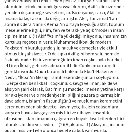
yanlış anlayışları tenkit eden pek az Türk şairi vardır. İslam
aleminin, içinde bulunduğu sosyal durum, Akif'i din üzerinde
yeniden düşünmeğe sevketmiştir. Bu düşünüş tarzı, Akif'in
insana bakış tarzını da değiştirmiştir. Akif, Tanzimat'tan
sonra ilk defa Namık Kemal'in ortaya koyduğu aktif, toplum
meselelerine ilgili, ilim, fen ve terakkiye açık 'modern insan
tipi'ne inanır."(l) Akif "Asım"a yüklediği misyonla, insanımızın
kurtuluş reçetesini verir. Muhammed İkbal de modern
Pakistan'ın kuruluşunda şiir, nutuk ve demeçleriyle etkili
olmuş bir şahsiyettir. O da tıpkı Akif gibi hem şair, hem de
fikir adamıdır. Fikir zembereğinim iman coşkusuyla hareket
ettiren İkbal, gelecek adına ümitlidir. Çünkü iman ümidi
gerektiriyordu. Onun bu ümidi hakkında Ebu'l-Hasen en-
Nedvi, "İkbal'in Mesajı" isimli eserinde şunları söylüyordu:
"Gerçekten ben İkbal'i coşkunluk, sevgi ve iman, akide ve
aksiyon şairi olarak, Batı'nm şu maddeci medeniyetine karşı
bir aksiyoner ve o medeniyetin ipliğini pazara çıkarmış bir
dava adamı, İslam'ın üstünlüğünü ve müslüman kerametini
terennüm eden bir davetçi, kavmiyetçilik için çalışanlara
karşı en büyük kavgayı vermiş biri ve nihayet insanlık
ülküsüne, İslam imanına çağıran en büyük davetçilerden biri
olarak tanıdım ve sevdim. "(2)(Açıklama-1) Aksiyon , insanın
bütün hissiya-tıyla olunca hedefe çabuk varılıyordu.