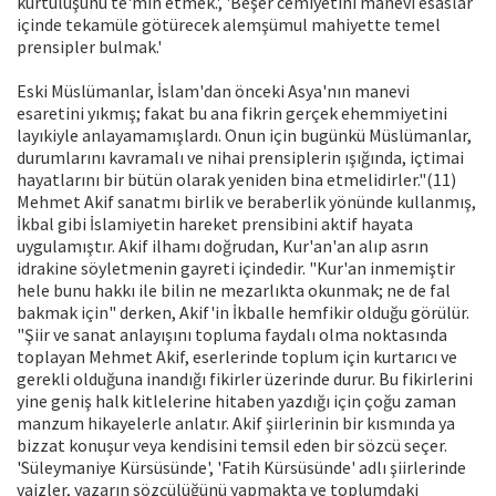
kurtuluşunu te'min etmek.', 'Beşer cemiyetini manevi esaslar
içinde tekamüle götürecek alemşümul mahiyette temel
prensipler bulmak.'
Eski Müslümanlar, İslam'dan önceki Asya'nın manevi
esaretini yıkmış; fakat bu ana fikrin gerçek ehemmiyetini
layıkiyle anlayamamışlardı. Onun için bugünkü Müslümanlar,
durumlarını kavramalı ve nihai prensiplerin ışığında, içtimai
hayatlarını bir bütün olarak yeniden bina etmelidirler."(11)
Mehmet Akif sanatmı birlik ve beraberlik yönünde kullanmış,
İkbal gibi İslamiyetin hareket prensibini aktif hayata
uygulamıştır. Akif ilhamı doğrudan, Kur'an'an alıp asrın
idrakine söyletmenin gayreti içindedir. "Kur'an inmemiştir
hele bunu hakkı ile bilin ne mezarlıkta okunmak; ne de fal
bakmak için" derken, Akif'in İkballe hemfikir olduğu görülür.
"Şiir ve sanat anlayışını topluma faydalı olma noktasında
toplayan Mehmet Akif, eserlerinde toplum için kurtarıcı ve
gerekli olduğuna inandığı fikirler üzerinde durur. Bu fikirlerini
yine geniş halk kitlelerine hitaben yazdığı için çoğu zaman
manzum hikayelerle anlatır. Akif şiirlerinin bir kısmında ya
bizzat konuşur veya kendisini temsil eden bir sözcü seçer.
'Süleymaniye Kürsüsünde', 'Fatih Kürsüsünde' adlı şiirlerinde
vaizler, yazarın sözcülüğünü yapmakta ve toplumdaki