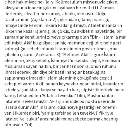
cihan hakimiyetine İ'la-yı Kelimetullah misyonuyla çıkan,
aksiyonuna inancın gücünü aşılayan bir milletti. Zaman
ilerlemiş, idealler pörsümüş, ahlak çökmüştü. Doğu
fatalizminin (Açıklama-2) çığırından çıkmış mantığı,
nihayetinde kendini inkara kadar gitmişti. Atalet insanların
iliklerine kadar işlemiş; bu çöküş, bu akibet nihayetinde, bir
zamanlar kendilerini zirveye çıkarmış olan "Din-i İslam"a mal
edilmişti. Akif bu gidişattan hiç memnun değildir; hele geri
kalmışlığın sebebi olarak İslam dininin gösterilmesi, onu
çileden çıkarır. (Açıklama-3) "Mehmet Akif'e göre İslam
aleminin çöküş sebebi, İslamiyet'in kendisi değil, kendisini
Müslüman sayan halkın, bir tarihten sonra, onun ruhunu
ihmal ederek, din diye bir batıl inançlar bataklığına
saplanmış olmasıdır. İslam aleminin çöküşünde çeşitli
sebepler vardır. Akif, bunun kaynaklarından birini, insanların
içinde yaşadıkları dünya ve hayata karşı ilgisizliklerinde bulur.
Yanlış tefsir edilen 'Allah'a tevekkül' fikri, Müslümanları
'atalete' sevketmiştir. Akif şiirlerinde bu nokta üzerinde
ısrarla durur. Akif'in İslami düşünceye getirdiği en önemli
yenil iklerden biri, 'yanlış tefsir edilen tevekkül' fikriyle
'atalet' ve 'sukut' arasındaki münasebete parmak basmış
olmasıdır. "(4)