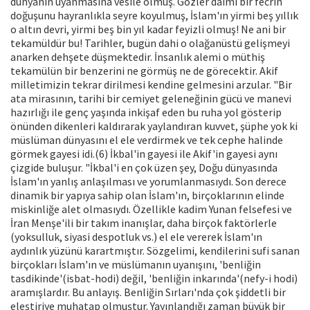
dünyanın uyanmasına vesile olmuş. Gözler daimi bir fecrin
doğuşunu hayranlıkla seyre koyulmuş, İslam'ın yirmi beş yıllık
o altın devri, yirmi beş bin yıl kadar feyizli olmuş! Ne ani bir
tekamüldür bu! Tarihler, bugün dahi o olağanüstü gelişmeyi
anarken dehşete düşmektedir. İnsanlık alemi o müthiş
tekamülün bir benzerini ne görmüş ne de görecektir. Akif
milletimizin tekrar dirilmesi kendine gelmesini arzular. "Bir
ata mirasının, tarihi bir cemiyet geleneğinin gücü ve manevi
hazırlığı ile genç yaşında inkişaf eden bu ruha yol gösterip
önünden dikenleri kaldırarak yaylandıran kuvvet, şüphe yok ki
müslüman dünyasını el ele verdirmek ve tek cephe halinde
görmek gayesi idi.(6) İkbal'in gayesi ile Akif'in gayesi aynı
çizgide buluşur. "İkbal'i en çok üzen şey, Doğu dünyasında
İslam'ın yanlış anlaşılması ve yorumlanmasıydı. Son derece
dinamik bir yapıya sahip olan İslam'ın, birçoklarının elinde
miskinliğe alet olmasıydı. Özellikle kadim Yunan felsefesi ve
İran Menşe'ili bir takım inanışlar, daha birçok faktörlerle
(yoksulluk, siyasi despotluk vs.) el ele vererek İslam'ın
aydınlık yüzünü karartmıştır. Sözgelimi, kendilerini sufi sanan
birçokları İslam'ın ve müslümanın uyanışını, 'benliğin
tasdikinde'(isbat-hodi) değil, 'benliğin inkarında'(nefy-i hodi)
aramışlardır. Bu anlayış. Benliğin Sırları'nda çok şiddetli bir
eleştiriye muhatap olmuştur. Yayınlandığı zaman büyük bir