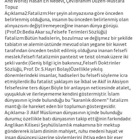
And World) Hasan En Nedevi, Çev.İbrahim Düzen-Mustafa
Topuz
Açıklama2:Fatalizm:Her şeyin alınyazısına göre önceden
belirlenmiş olduğuna, insanın bu önceden belirlenmiş olan
alınyazısını değiştiremeyeceğine inanan dünya görüşü.
(Prof.Dr.Bedia Akar su,Felsefe Terimleri Sözlüğü)
Fatalizm:Bütün hadislerin, bozulmaz ve değişmez bir şekilde
tabiatın ve alemin üstünde mevcud olan yegane bir kuvvet
tarafından önceden tesbit edilmiş olduğuna inanan felsefi
meslek.Felsefi fatalizmin panteist ve teist olmak üzere iki
şekli vardır.(Geniş bilgi için bakınınız,Felsefi Doktrinler
Sözlüğü, Prof. Dr. S.Hayri Bolay)Özellikle yıkılış
dönemlerindeki insanlar, hadiseleri bu felsefi söyleme icra
etmişilerdir.Bu fatalist yaklaşım ise İkbal ve Akif in Aksiyon
felsefesine ters düşer.Böyle bir anlayışın neticesinde atalet,
uyuşukluk ve ilerleyememe kendini göstermiştir. İslam
dünyasının içinde bulunduğu bu "karanlık dönem" fatalizm
mantığı ile hareket eden bir toplumun göstergesidir.
Açıklama-3 :Akif Müslüman dünyasının içinde bulunduğu
durumu; özellikle batı dünyasının takip ettiğinin farkındadır.
Anglikan Kilisesi Şeyhülislamlık makamına bir mektup
göndererek islam dininin mahiyet, ruhu medeni hayat ve
insan düşüncesi üzerine söylemlerini ihtiva eden bir eser