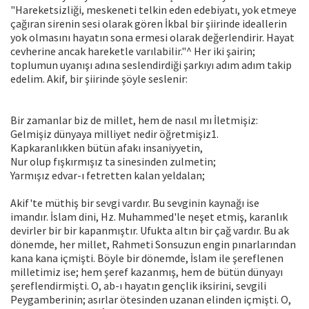
"Hareketsizliği, meskeneti telkin eden edebiyatı, yok etmeye
çağıran sirenin sesi olarak gören İkbal bir şiirinde ideallerin
yok olmasını hayatın sona ermesi olarak değerlendirir. Hayat
cevherine ancak hareketle varılabilir."^ Her iki şairin;
toplumun uyanışı adına seslendirdiği şarkıyı adım adım takip
edelim. Akif, bir şiirinde şöyle seslenir:
Bir zamanlar biz de millet, hem de nasıl mı İletmişiz:
Gelmişiz dünyaya milliyet nedir öğretmişiz1.
Kapkaranlıkken bütün afakı insaniyyetin,
Nur olup fışkırmışız ta sinesinden zulmetin;
Yarmışız edvar-ı fetretten kalan yeldalan;
Akif'te müthiş bir sevgi vardır. Bu sevginin kaynağı ise
imandır. İslam dini, Hz. Muhammed'le neşet etmiş, karanlık
devirler bir bir kapanmıştır. Ufukta altın bir çağ vardır. Bu ak
dönemde, her millet, Rahmeti Sonsuzun engin pınarlarından
kana kana içmişti. Böyle bir dönemde, İslam ile şereflenen
milletimiz ise; hem şeref kazanmış, hem de bütün dünyayı
şereflendirmişti. O, ab-ı hayatın gençlik iksirini, sevgili
Peygamberinin; asırlar ötesinden uzanan elinden içmişti. O,