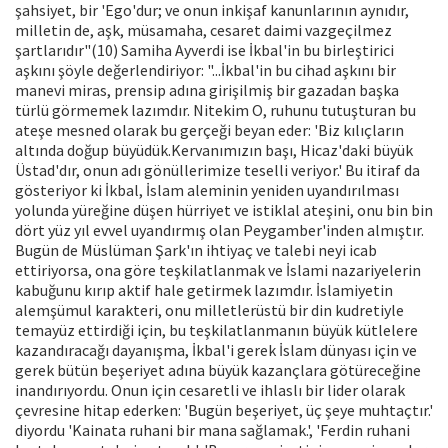
şahsiyet, bir 'Ego'dur; ve onun inkişaf kanunlarının aynıdır,
milletin de, aşk, müsamaha, cesaret daimi vazgeçilmez
şartlarıdır"(10) Samiha Ayverdi ise İkbal'in bu birleştirici
aşkını şöyle değerlendiriyor: "...İkbal'in bu cihad aşkını bir
manevi miras, prensip adına girişilmiş bir gazadan başka
türlü görmemek lazımdır. Nitekim O, ruhunu tutuşturan bu
ateşe mesned olarak bu gerçeği beyan eder: 'Biz kılıçların
altında doğup büyüdük.Kervanımızın başı, Hicaz'daki büyük
Üstad'dır, onun adı gönüllerimize teselli veriyor.' Bu itiraf da
gösteriyor ki İkbal, İslam aleminin yeniden uyandırılması
yolunda yüreğine düşen hürriyet ve istiklal ateşini, onu bin bin
dört yüz yıl evvel uyandırmış olan Peygamber'inden almıştır.
Bugün de Müslüman Şark'ın ihtiyaç ve talebi neyi icab
ettiriyorsa, ona göre teşkilatlanmak ve İslami nazariyelerin
kabuğunu kırıp aktif hale getirmek lazımdır. İslamiyetin
alemşümul karakteri, onu milletlerüstü bir din kudretiyle
temayüz ettirdiği için, bu teşkilatlanmanın büyük kütlelere
kazandıracağı dayanışma, İkbal'i gerek İslam dünyası için ve
gerek bütün beşeriyet adına büyük kazançlara götüreceğine
inandırıyordu. Onun için cesaretli ve ihlaslı bir lider olarak
çevresine hitap ederken: 'Bugün beşeriyet, üç şeye muhtaçtır.'
diyordu 'Kainata ruhani bir mana sağlamak.', 'Ferdin ruhani