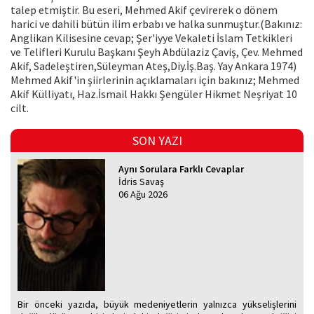
talep etmiştir. Bu eseri, Mehmed Akif çevirerek o dönem
harici ve dahili bütün ilim erbabı ve halka sunmuştur.(Bakınız:
Anglikan Kilisesine cevap; Şer'iyye Vekaleti İslam Tetkikleri
ve Telifleri Kurulu Başkanı Şeyh Abdülaziz Çaviş, Çev. Mehmed
Akif, Sadeleştiren,Süleyman Ateş,Diy.İş.Baş. Yay Ankara 1974)
Mehmed Akif'in şiirlerinin açıklamaları için bakınız; Mehmed
Akif Külliyatı, Haz.İsmail Hakkı Şengüler Hikmet Neşriyat 10
cilt.
SON YAZI
Aynı Sorulara Farklı Cevaplar
İdris Savaş
06 Ağu 2026
Bir önceki yazıda, büyük medeniyetlerin yalnızca yükselişlerini