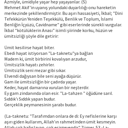
Azmiyle, ümidiyle yaşar hep yaşayanlar. (S)
Mehmet Akif'in uyanış yolundaki duyarlılığı onu hareketin
merkezinde şekillendirmiştir. Bu aşırı hassasiyeti, İkbal; "Dini
Tefekkürün Yeniden Teşekkülü, Benlik ve Toplum, İslami
Benliğin İçyüzü, Cavidname" gibi eserlerinde sürekli vurgular.
İkbal "kötülüklerin Anası" isimli şiirinde korku, hüzün ve
ümitsizliği şöyle dile getirir:
Ümit kesilirse hayat biter.
Ebedi hayat istiyorsan "La-taknetu"ya bağlan
Madem ki, ümit birbirini kovalıyan arzudur,
Ümitsizlik hayatı zehirler.
Ümitsizlik seni mezar gibi sıkar.
Elvendi dağıysan bile seni ayağa düşürür.
Gam ile ümitsizliğin bir çadırda yaşar.
Keder, hayat damarına vurulan bir neşterdir.
Ey gam zindanında olan esir. "La-tahzen " öğüdüne sarıl.
Sıddık'ı Sıddık yapan budur.
Gerçeklik peymanesinin şarabı budur.
(La-taknetu: "Tarafımdan onlara de di: Ey nefislerine karşı
aşırı giden kullarım, Allah'ın rahmetinden ümit kesmeyin.
Allah çok bağışlayan, çok esirgeyendir." Zümer, 53.-La-