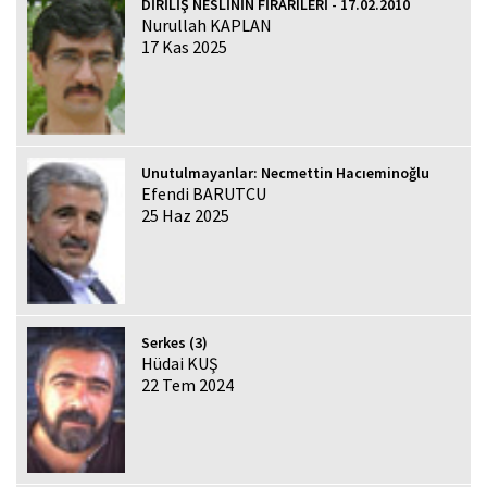
DİRİLİŞ NESLİNİN FİRARÎLERİ - 17.02.2010
Nurullah KAPLAN
17 Kas 2025
Unutulmayanlar: Necmettin Hacıeminoğlu
Efendi BARUTCU
25 Haz 2025
Serkes (3)
Hüdai KUŞ
22 Tem 2024