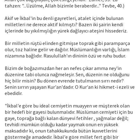
tahzen: "...Üzülme, Allah bizimle beraberdir..." Tevbe, 40.)
Akif ve İkbal'in bu denli gayretleri, atalet içinde bulunan
milletleri ne derece aktif kılmıştı? Bazen iki şairin kendi
içlerinde bu yıkılmışlığın yürek dağlayıcı ateşini hissederiz.
Bir milletin rüştü elinden gitmişse toprak gibi paramparça
olur, toz haline gelir ve dağılır. Müslümanlığın varlığı, İslam
nizamına bağlıdır. Rasulullah'ın dininin özü ve ruhu budur.
Bizim de boğazımızdan her an nefes çıkar amma ney'in
düzenine tabi olunca nağmeleşir. Sen, düzenin ne olduğunu
hiç bilir misin? Bu dönen evrende tutulmanın sırrı nedir?
Senin sırrın yaşayan Kur'an'dadır. O Kur'an ki hikmet-i ezeli ve
ebedidir.
"İkbal'e göre bu ideal cemiyetin muayyen ve müşterek olan
bir hedefi bir gayesi bulunmalıdır. Müslüman cemiyeti için bu
gaye, toprağa bağlı kalan dünyevi fetihler , yağmalar değil;
tevhidi mümkün olduğu kadar yaymak onun en yüksek
maksadıdır ki, onun tahakkukunda bütün kuvvetlerini
göstermeğe amadedir. İkbal'e göre millet fert gibi bir