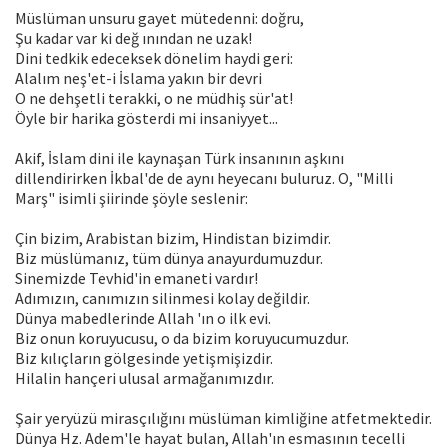
Müslüman unsuru gayet mütedenni: doğru,
Şu kadar var ki değ ınından ne uzak!
Dini tedkik edeceksek dönelim haydi geri:
Alalım neş'et-i İslama yakın bir devri
O ne dehşetli terakki, o ne müdhiş sür'at!
Öyle bir harika gösterdi mi insaniyyet...
Akif, İslam dini ile kaynaşan Türk insanının aşkını
dillendirirken İkbal'de de aynı heyecanı buluruz. O, "Milli
Marş" isimli şiirinde şöyle seslenir:
Çin bizim, Arabistan bizim, Hindistan bizimdir.
Biz müslümanız, tüm dünya anayurdumuzdur.
Sinemizde Tevhid'in emaneti vardır!
Adımızın, canımızın silinmesi kolay değildir.
Dünya mabedlerinde Allah 'ın o ilk evi.
Biz onun koruyucusu, o da bizim koruyucumuzdur.
Biz kılıçların gölgesinde yetişmişizdir.
Hilalin hançeri ulusal armağanımızdır.
Şair yeryüzü mirasçılığını müslüman kimliğine atfetmektedir.
Dünya Hz. Adem'le hayat bulan, Allah'ın esmasının tecelli