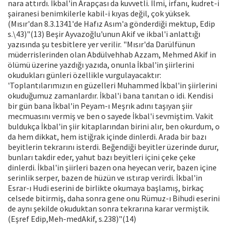
nara attırdı. İkbal'in Arapçası da kuvvetli. İlmi, irfanı, kudret-i
şairanesi benimkilerle kabil-i kıyas değil, çok yüksek.
(Mısır'dan 8.3.1341'de Hafız Asım'a gönderdiği mektup, Edip
s.\43)"(13) Beşir Ayvazoğlu'unun Akif ve ikbal'i anlattığı
yazısında şu tesbitlere yer verilir. "Mısır'da Darülfünun
müderrislerinden olan Abdülvehhab Azzam, Mehmed Akif in
ölümü üzerine yazdığı yazıda, onunla İkbal'in şiirlerini
okudukları günleri özellikle vurgulayacaktır:
'Toplantılarımızın en güzelleri Muhammed İkbal'in şiirlerini
okuduğumuz zamanlardır. İkbal'i bana tanıtan o idi. Kendisi
bir gün bana İkbal'in Peyam-ı Meşrık adını taşıyan şiir
mecmuasını vermiş ve ben o sayede İkbal'i sevmiştim. Vakit
buldukça İkbal'in şiir kitaplarından birini alır, ben okurdum, o
da hem dikkat, hem istiğrak içinde dinlerdi. Arada bir bazı
beyitlerin tekrarını isterdi. Beğendiği beyitler üzerinde durur,
bunları takdir eder, yahut bazı beyitleri içini çeke çeke
dinlerdi. İkbal'in şiirleri bazen ona heyecan verir, bazen içine
serinlik serper, bazen de hüzün ve ıstırap verirdi. İkbal'in
Esrar-ı Hudi eserini de birlikte okumaya başlamış, birkaç
celsede bitirmiş, daha sonra gene onu Rümuz-ı Bihudi eserini
de aynı şekilde okuduktan sonra tekrarına karar vermiştik.
(Eşref Edip,Meh-medAkif, s.238)"(14)