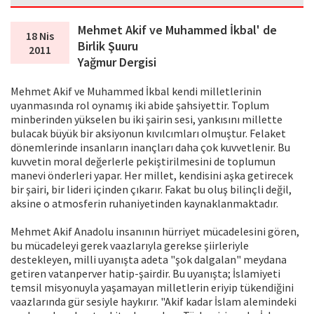
Mehmet Akif ve Muhammed İkbal' de
18 Nis
Birlik Şuuru
2011
Yağmur Dergisi
Mehmet Akif ve Muhammed İkbal kendi milletlerinin
uyanmasında rol oynamış iki abide şahsiyettir. Toplum
minberinden yükselen bu iki şairin sesi, yankısını millette
bulacak büyük bir aksiyonun kıvılcımları olmuştur. Felaket
dönemlerinde insanların inançları daha çok kuvvetlenir. Bu
kuvvetin moral değerlerle pekiştirilmesini de toplumun
manevi önderleri yapar. Her millet, kendisini aşka getirecek
bir şairi, bir lideri içinden çıkarır. Fakat bu oluş bilinçli değil,
aksine o atmosferin ruhaniyetinden kaynaklanmaktadır.
Mehmet Akif Anadolu insanının hürriyet mücadelesini gören,
bu mücadeleyi gerek vaazlarıyla gerekse şiirleriyle
destekleyen, milli uyanışta adeta "şok dalgalan" meydana
getiren vatanperver hatip-şairdir. Bu uyanışta; İslamiyeti
temsil misyonuyla yaşamayan milletlerin eriyip tükendiğini
vaazlarında gür sesiyle haykırır. "Akif kadar İslam alemindeki