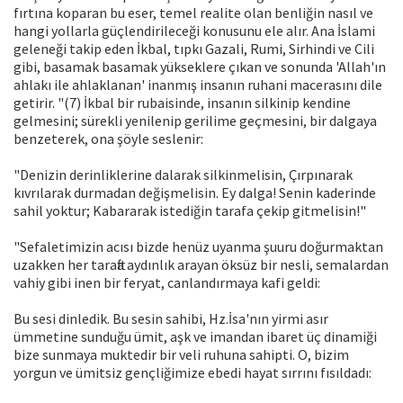
fırtına koparan bu eser, temel realite olan benliğin nasıl ve
hangi yollarla güçlendirileceği konusunu ele alır. Ana İslami
geleneği takip eden İkbal, tıpkı Gazali, Rumi, Sirhindi ve Cili
gibi, basamak basamak yükseklere çıkan ve sonunda 'Allah'ın
ahlakı ile ahlaklanan' inanmış insanın ruhani macerasını dile
getirir. "(7) İkbal bir rubaisinde, insanın silkinip kendine
gelmesini; sürekli yenilenip gerilime geçmesini, bir dalgaya
benzeterek, ona şöyle seslenir:
"Denizin derinliklerine dalarak silkinmelisin, Çırpınarak
kıvrılarak durmadan değişmelisin. Ey dalga! Senin kaderinde
sahil yoktur; Kabararak istediğin tarafa çekip gitmelisin!"
"Sefaletimizin acısı bizde henüz uyanma şuuru doğurmaktan
uzakken her tarafta aydınlık arayan öksüz bir nesli, semalardan
vahiy gibi inen bir feryat, canlandırmaya kafi geldi:
Bu sesi dinledik. Bu sesin sahibi, Hz.İsa'nın yirmi asır
ümmetine sunduğu ümit, aşk ve imandan ibaret üç dinamiği
bize sunmaya muktedir bir veli ruhuna sahipti. O, bizim
yorgun ve ümitsiz gençliğimize ebedi hayat sırrını fısıldadı: