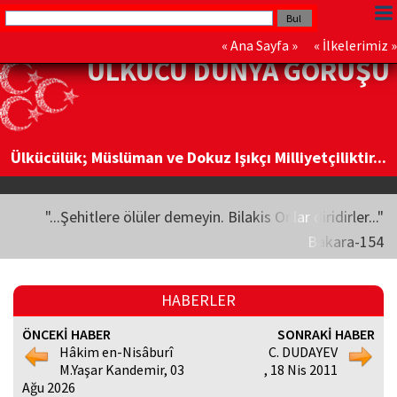
«
Ana Sayfa
» «
İlkelerimiz
»
ÜLKÜCÜ DÜNYA GÖRÜŞÜ
Ülkücülük; Müslüman ve Dokuz Işıkçı Milliyetçiliktir...
"...Şehitlere ölüler demeyin. Bilakis Onlar diridirler..."
Bakara-154
HABERLER
ÖNCEKİ HABER
SONRAKİ HABER
Hâkim en-Nisâburî
C. DUDAYEV
M.Yaşar Kandemir, 03
, 18 Nis 2011
Ağu 2026