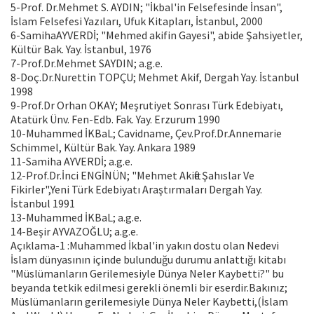
5-Prof. Dr.Mehmet S. AYDIN; "İkbal'in Felsefesinde İnsan",
İslam Felsefesi Yazıları, Ufuk Kitapları, İstanbul, 2000
6-SamihaAYVERDİ; "Mehmed akifin Gayesi", abide Şahsiyetler,
Kültür Bak. Yay. İstanbul, 1976
7-Prof.Dr.Mehmet SAYDIN; a.g.e.
8-Doç.Dr.Nurettin TOPÇU; Mehmet Akif, Dergah Yay. İstanbul
1998
9-Prof.Dr Orhan OKAY; Meşrutiyet Sonrası Türk Edebiyatı,
Atatürk Ünv. Fen-Edb. Fak. Yay. Erzurum 1990
10-Muhammed İKBaL; Cavidname, Çev.Prof.Dr.Annemarie
Schimmel, Kültür Bak. Yay. Ankara 1989
11-Samiha AYVERDİ; a.g.e.
12-Prof.Dr.İnci ENGİNÜN; "Mehmet Akifte Şahıslar Ve
Fikirler",Yeni Türk Edebiyatı Araştırmaları Dergah Yay.
İstanbul 1991
13-Muhammed İKBaL; a.g.e.
14-Beşir AYVAZOĞLU; a.g.e.
Açıklama-1 :Muhammed İkbal'in yakın dostu olan Nedevi
İslam dünyasının içinde bulunduğu durumu anlattığı kitabı
"Müslümanların Gerilemesiyle Dünya Neler Kaybetti?" bu
beyanda tetkik edilmesi gerekli önemli bir eserdir.Bakınız;
Müslümanların gerilemesiyle Dünya Neler Kaybetti,(İslam