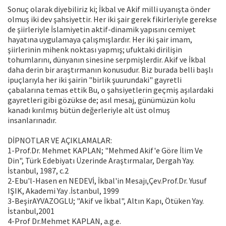
Sonuç olarak diyebiliriz ki; İkbal ve Akif milli uyanışta önder
olmuş iki dev şahsiyettir. Her iki şair gerek fikirleriyle gerekse
de şiirleriyle İslamiyetin aktif-dinamik yapısını cemiyet
hayatına uygulamaya çalışmışlardır. Her iki şair imam,
şiirlerinin mihenk noktası yapmış; ufuktaki dirilişin
tohumlarını, dünyanın sinesine serpmişlerdir. Akif ve İkbal
daha derin bir araştırmanın konusudur. Biz burada belli başlı
ipuçlarıyla her iki şairin "birlik şuurundaki" gayretli
çabalarına temas ettik Bu, o şahsiyetlerin geçmiş aşılardaki
gayretleri gibi gözükse de; asıl mesaj, günümüzün kolu
kanadı kırılmış bütün değerleriyle alt üst olmuş
insanlarınadır.
DİPNOTLAR VE AÇIKLAMALAR:
1-Prof.Dr. Mehmet KAPLAN; "Mehmed Akif'e Göre İlim Ve
Din", Türk Edebiyatı Üzerinde Araştırmalar, Dergah Yay.
İstanbul, 1987, c.2
2-Ebu'l-Hasen en NEDEVİ, İkbal'in Mesajı,Çev.Prof.Dr. Yusuf
IŞIK, Akademi Yay .İstanbul, 1999
3-BeşirAYVAZOGLU; "Akif ve İkbal", Altın Kapı, Ötüken Yay.
İstanbul,2001
4-Prof Dr.Mehmet KAPLAN, a.g.e.