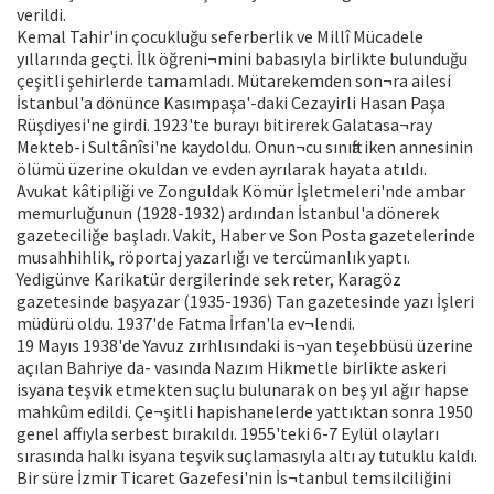
verildi.
Kemal Tahir'in çocukluğu seferberlik ve Millî Mücadele
yıllarında geçti. İlk öğreni¬mini babasıyla birlikte bulunduğu
çeşitli şehirlerde tamamladı. Mütarekemden son¬ra ailesi
İstanbul'a dönünce Kasımpaşa'-daki Cezayirli Hasan Paşa
Rüşdiyesi'ne girdi. 1923'te burayı bitirerek Galatasa¬ray
Mekteb-i Sultânîsi'ne kaydoldu. Onun¬cu sınıfta iken annesinin
ölümü üzerine okuldan ve evden ayrılarak hayata atıldı.
Avukat kâtipliği ve Zonguldak Kömür İşletmeleri'nde ambar
memurluğunun (1928-1932) ardından İstanbul'a dönerek
gazeteciliğe başladı. Vakit, Haber ve Son Posta gazetelerinde
musahhihlik, röportaj yazarlığı ve tercümanlık yaptı.
Yedigünve Karikatür dergilerinde sek reter, Karagöz
gazetesinde başyazar (1935-1936) Tan gazetesinde yazı İşleri
müdürü oldu. 1937'de Fatma İrfan'la ev¬lendi.
19 Mayıs 1938'de Yavuz zırhlısındaki is¬yan teşebbüsü üzerine
açılan Bahriye da- vasında Nazım Hikmetle birlikte askeri
isyana teşvik etmekten suçlu bulunarak on beş yıl ağır hapse
mahkûm edildi. Çe¬şitli hapishanelerde yattıktan sonra 1950
genel affıyla serbest bırakıldı. 1955'teki 6-7 Eylül olayları
sırasında halkı isyana teşvik suçlamasıyla altı ay tutuklu kaldı.
Bir süre İzmir Ticaret Gazefesi'nin İs¬tanbul temsilciliğini