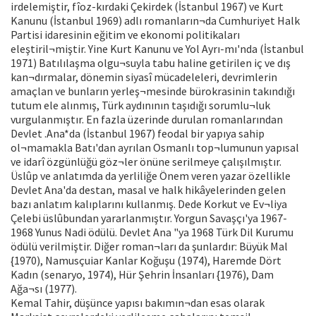
irdelemiştir, fîoz-kırdaki Çekirdek (İstanbul 1967) ve Kurt
Kanunu (İstanbul 1969) adlı romanların¬da Cumhuriyet Halk
Partisi idaresinin eğitim ve ekonomi politikaları
eleştiril¬miştir. Yine Kurt Kanunu ve Yol Ayrı-mı'nda (İstanbul
1971) Batılılaşma olgu¬suyla tabu haline getirilen iç ve dış
kan¬dırmalar, dönemin siyasî mücadeleleri, devrimlerin
amaçlan ve bunların yerleş¬mesinde bürokrasinin takındığı
tutum ele alınmış, Türk aydınının taşıdığı sorumlu¬luk
vurgulanmıştır. En fazla üzerinde durulan romanlarından
Devlet .Ana*da (İstanbul 1967) feodal bir yapıya sahip
ol¬mamakla Batı'dan ayrılan Osmanlı top¬lumunun yapısal
ve idarî özgünlüğü göz¬ler önüne serilmeye çalışılmıştır.
Üslûp ve anlatımda da yerliliğe Önem veren yazar özellikle
Devlet Ana'da destan, masal ve halk hikâyelerinden gelen
bazı anlatım kalıplarını kullanmış. Dede Korkut ve Ev¬liya
Çelebi üslûbundan yararlanmıştır. Yorgun Savaşçı'ya 1967-
1968 Yunus Nadi ödülü. Devlet Ana "ya 1968 Türk Dil Kurumu
ödülü verilmiştir. Diğer roman¬ları da şunlardır: Büyük Mal
{1970), Namusçuiar Kanlar Koğuşu (1974), Haremde Dört
Kadın (senaryo, 1974), Hür Şehrin İnsanları {1976), Dam
Ağa¬sı (1977).
Kemal Tahir, düşünce yapısı bakımın¬dan esas olarak