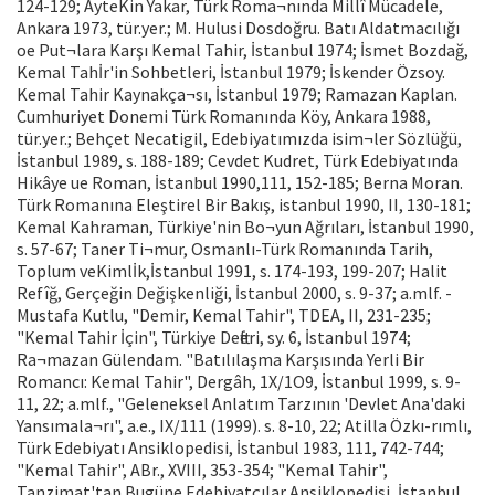
124-129; AyteKin Yakar, Türk Roma¬nında Millî Mücadele,
Ankara 1973, tür.yer.; M. Hulusi Dosdoğru. Batı Aldatmacılığı
oe Put¬lara Karşı Kemal Tahir, İstanbul 1974; İsmet Bozdağ,
Kemal Tahİr'in Sohbetleri, İstanbul 1979; İskender Özsoy.
Kemal Tahir Kaynakça¬sı, İstanbul 1979; Ramazan Kaplan.
Cumhuriyet Donemi Türk Romanında Köy, Ankara 1988,
tür.yer.; Behçet Necatigil, Edebiyatımızda isim¬ler Sözlüğü,
İstanbul 1989, s. 188-189; Cevdet Kudret, Türk Edebiyatında
Hikâye ue Roman, İstanbul 1990,111, 152-185; Berna Moran.
Türk Romanına Eleştirel Bir Bakış, istanbul 1990, II, 130-181;
Kemal Kahraman, Türkiye'nin Bo¬yun Ağrıları, İstanbul 1990,
s. 57-67; Taner Ti¬mur, Osmanlı-Türk Romanında Tarih,
Toplum veKimlİk,İstanbul 1991, s. 174-193, 199-207; Halit
Refîğ, Gerçeğin Değişkenliği, İstanbul 2000, s. 9-37; a.mlf. -
Mustafa Kutlu, "Demir, Kemal Tahir", TDEA, II, 231-235;
"Kemal Tahir İçin", Türkiye Defteri, sy. 6, İstanbul 1974;
Ra¬mazan Gülendam. "Batılılaşma Karşısında Yerli Bir
Romancı: Kemal Tahir", Dergâh, 1X/1O9, İstanbul 1999, s. 9-
11, 22; a.mlf., "Geleneksel Anlatım Tarzının 'Devlet Ana'daki
Yansımala¬rı", a.e., IX/111 (1999). s. 8-10, 22; Atilla Özkı-rımlı,
Türk Edebiyatı Ansiklopedisi, İstanbul 1983, 111, 742-744;
"Kemal Tahir", ABr., XVIII, 353-354; "Kemal Tahir",
Tanzimat'tan Bugüne Edebiyatçılar Ansiklopedisi, İstanbul