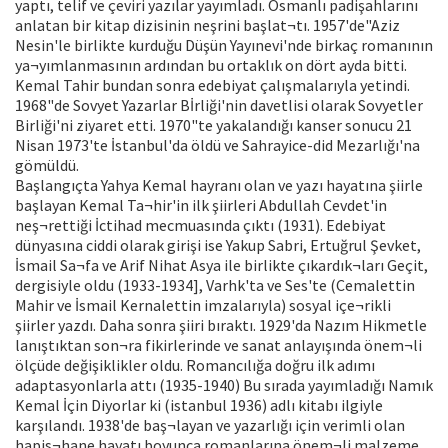
yaptı, telif ve çeviri yazılar yayımladı. Osmanlı padişahlarını
anlatan bir kitap dizisinin neşrini başlat¬tı. 1957'de"Aziz
Nesin'le birlikte kurduğu Düşün Yayınevi'nde birkaç romanının
ya¬yımlanmasının ardından bu ortaklık on dört ayda bitti.
Kemal Tahir bundan sonra edebiyat çalışmalarıyla yetindi.
1968"de Sovyet Yazarlar Bİrliği'nin davetlisi olarak Sovyetler
Birliği'ni ziyaret etti. 1970"te yakalandığı kanser sonucu 21
Nisan 1973'te İstanbul'da öldü ve Sahrayice-did Mezarlığı'na
gömüldü.
Başlangıçta Yahya Kemal hayranı olan ve yazı hayatına şiirle
başlayan Kemal Ta¬hir'in ilk şiirleri Abdullah Cevdet'in
neş¬rettiği İctihad mecmuasında çıktı (1931). Edebiyat
dünyasına ciddi olarak girişi ise Yakup Sabri, Ertuğrul Şevket,
İsmail Sa¬fa ve Arif Nihat Asya ile birlikte çıkardık¬ları Geçit,
dergisiyle oldu (1933-1934], Varhk'ta ve Ses'te (Cemalettin
Mahir ve İsmail Kernalettin imzalarıyla) sosyal içe¬rikli
şiirler yazdı. Daha sonra şiiri bıraktı. 1929'da Nazım Hikmetle
lanıştıktan son¬ra fikirlerinde ve sanat anlayışında önem¬li
ölçüde değişiklikler oldu. Romancılığa doğru ilk adımı
adaptasyonlarla attı (1935-1940) Bu sırada yayımladığı Namık
Kemal İçin Diyorlar ki (istanbul 1936) adlı kitabı ilgiyle
karşılandı. 1938'de baş¬layan ve yazarlığı için verimli olan
hapis¬hane hayatı boyunca romanlarına önem¬li malzeme