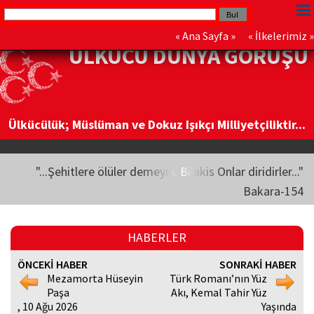
«
Ana Sayfa
» «
İlkelerimiz
»
ÜLKÜCÜ DÜNYA GÖRÜŞÜ
Ülkücülük; Müslüman ve Dokuz Işıkçı Milliyetçiliktir...
"...Şehitlere ölüler demeyin. Bilakis Onlar diridirler..."
Bakara-154
HABERLER
ÖNCEKİ HABER
SONRAKİ HABER
Mezamorta Hüseyin
Türk Romanı’nın Yüz
Paşa
Akı, Kemal Tahir Yüz
, 10 Ağu 2026
Yaşında