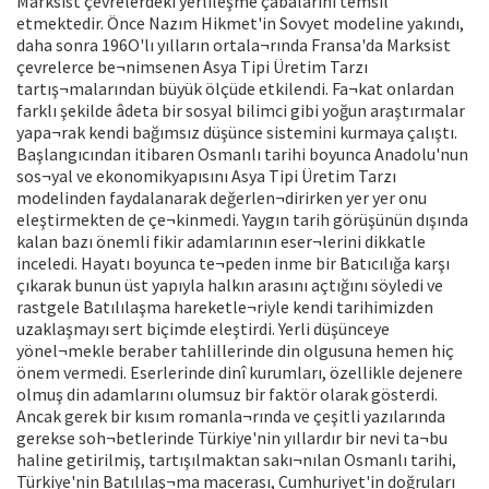
Marksist çevrelerdeki yerlileşme çabalarını temsil
etmektedir. Önce Nazım Hikmet'in Sovyet modeline yakındı,
daha sonra 196O'lı yılların ortala¬rında Fransa'da Marksist
çevrelerce be¬nimsenen Asya Tipi Üretim Tarzı
tartış¬malarından büyük ölçüde etkilendi. Fa¬kat onlardan
farklı şekilde âdeta bir sosyal bilimci gibi yoğun araştırmalar
yapa¬rak kendi bağımsız düşünce sistemini kurmaya çalıştı.
Başlangıcından itibaren Osmanlı tarihi boyunca Anadolu'nun
sos¬yal ve ekonomikyapısını Asya Tipi Üretim Tarzı
modelinden faydalanarak değerlen¬dirirken yer yer onu
eleştirmekten de çe¬kinmedi. Yaygın tarih görüşünün dışında
kalan bazı önemli fikir adamlarının eser¬lerini dikkatle
inceledi. Hayatı boyunca te¬peden inme bir Batıcılığa karşı
çıkarak bunun üst yapıyla halkın arasını açtığını söyledi ve
rastgele Batılılaşma hareketle¬riyle kendi tarihimizden
uzaklaşmayı sert biçimde eleştirdi. Yerli düşünceye
yönel¬mekle beraber tahlillerinde din olgusuna hemen hiç
önem vermedi. Eserlerinde dinî kurumları, özellikle dejenere
olmuş din adamlarını olumsuz bir faktör olarak gösterdi.
Ancak gerek bir kısım romanla¬rında ve çeşitli yazılarında
gerekse soh¬betlerinde Türkiye'nin yıllardır bir nevi ta¬bu
haline getirilmiş, tartışılmaktan sakı¬nılan Osmanlı tarihi,
Türkiye'nin Batılılaş¬ma macerası, Cumhuriyet'in doğruları