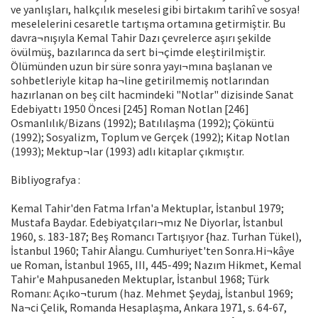
ve yanlışları, halkçılık meselesi gibi birtakım tarihî ve sosya!
meselelerini cesaretle tartışma ortamına getirmiştir. Bu
davra¬nışıyla Kemal Tahir Dazı çevrelerce aşırı şekilde
övülmüş, bazılarınca da sert bi¬çimde eleştirilmiştir.
Ölümünden uzun bir süre sonra yayı¬mına başlanan ve
sohbetleriyle kitap ha¬line getirilmemiş notlarından
hazırlanan on beş cilt hacmindeki "Notlar" dizisinde Sanat
Edebiyattı 1950 Öncesi [245] Roman Notlan [246]
Osmanlılık/Bizans (1992); Batılılaşma (1992); Çöküntü
(1992); Sosyalizm, Toplum ve Gerçek (1992); Kitap Notlan
(1993); Mektup¬lar (1993) adlı kitaplar çıkmıştır.
Bibliyografya :
Kemal Tahir'den Fatma Irfan'a Mektuplar, İstanbul 1979;
Mustafa Baydar. Edebiyatçıları¬mız Ne Diyorlar, İstanbul
1960, s. 183-187; Beş Romancı Tartışıyor {haz. Turhan Tükel),
İstanbul 1960; Tahir Aİangu. Cumhuriyet'ten Sonra.Hi¬kâye
ue Roman, İstanbul 1965, III, 445-499; Nazım Hikmet, Kemal
Tahir'e Mahpusaneden Mektuplar, İstanbul 1968; Türk
Romanı: Açıko¬turum (haz. Mehmet Şeydaj, İstanbul 1969;
Na¬ci Çelik, Romanda Hesaplaşma, Ankara 1971, s. 64-67,