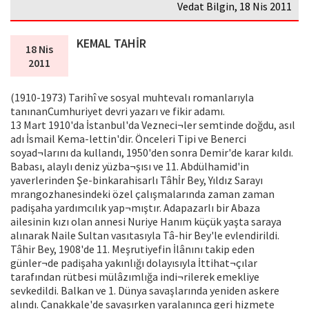
Vedat Bilgin, 18 Nis 2011
KEMAL TAHİR
18 Nis
2011
(1910-1973) Tarihî ve sosyal muhtevalı romanlarıyla
tanınanCumhuriyet devri yazarı ve fikir adamı.
13 Mart 1910'da İstanbul'da Vezneci¬ler semtinde doğdu, asıl
adı İsmail Kema-lettin'dir. Önceleri Tipi ve Benerci
soyad¬larını da kullandı, 1950'den sonra Demir'de karar kıldı.
Babası, alaylı deniz yüzba¬şısı ve 11. Abdülhamid'in
yaverlerinden Şe-binkarahisarlı Tâhİr Bey, Yıldız Sarayı
mrangozhanesindeki özel çalışmalarında zaman zaman
padişaha yardımcılık yap¬mıştır. Adapazarlı bir Abaza
ailesinin kızı olan annesi Nuriye Hanım küçük yaşta saraya
alınarak Naile Sultan vasıtasıyla Tâ-hir Bey'le evlendirildi.
Tâhir Bey, 1908'de 11. Meşrutiyefin İlânını takip eden
günler¬de padişaha yakınlığı dolayısıyla İttihat¬çılar
tarafından rütbesi mülâzımlığa indi¬rilerek emekliye
sevkedildi. Balkan ve 1. Dünya savaşlarında yeniden askere
alındı. Çanakkale'de savaşırken yaralanınca geri hizmete