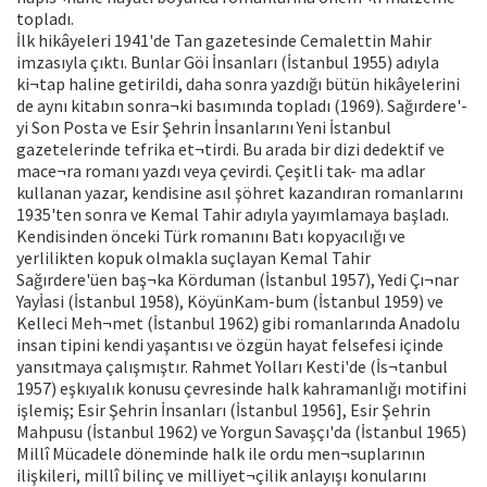
topladı.
İlk hikâyeleri 1941'de Tan gazetesinde Cemalettin Mahir
imzasıyla çıktı. Bunlar Göi İnsanları (İstanbul 1955) adıyla
ki¬tap haline getirildi, daha sonra yazdığı bütün hikâyelerini
de aynı kitabın sonra¬ki basımında topladı (1969). Sağırdere'-
yi Son Posta ve Esir Şehrin İnsanlarını Yeni İstanbul
gazetelerinde tefrika et¬tirdi. Bu arada bir dizi dedektif ve
mace¬ra romanı yazdı veya çevirdi. Çeşitli tak- ma adlar
kullanan yazar, kendisine asıl şöhret kazandıran romanlarını
1935'ten sonra ve Kemal Tahir adıyla yayımlamaya başladı.
Kendisinden önceki Türk romanını Batı kopyacılığı ve
yerlilikten kopuk olmakla suçlayan Kemal Tahir
Sağırdere'üen baş¬ka Körduman (İstanbul 1957), Yedi Çı¬nar
Yayİasi (İstanbul 1958), KöyünKam-bum (İstanbul 1959) ve
Kelleci Meh¬met (İstanbul 1962) gibi romanlarında Anadolu
insan tipini kendi yaşantısı ve özgün hayat felsefesi içinde
yansıtmaya çalışmıştır. Rahmet Yolları Kesti'de (İs¬tanbul
1957) eşkıyalık konusu çevresinde halk kahramanlığı motifini
işlemiş; Esir Şehrin İnsanları (İstanbul 1956], Esir Şehrin
Mahpusu (İstanbul 1962) ve Yorgun Savaşçı'da (İstanbul 1965)
Millî Mücadele döneminde halk ile ordu men¬suplarının
ilişkileri, millî bilinç ve milliyet¬çilik anlayışı konularını