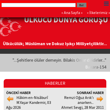
«
Ana Sayfa
» «
İlkelerimiz
»
ÜLKÜCÜ DÜNYA GÖRÜŞÜ
Ülkücülük; Müslüman ve Dokuz Işıkçı Milliyetçiliktir...
"...Şehitlere ölüler demeyin. Bilakis Onlar diridirler..."
Bakara-154
HABERLER
ÖNCEKİ HABER
SONRAKİ HABER
Hâkim en-Nisâburî
Remzi Oğuz Arık'ı
M.Yaşar Kandemir, 03
anarken...
Ağu 2026
Ahmet Sevgi, 28 Mar 2011