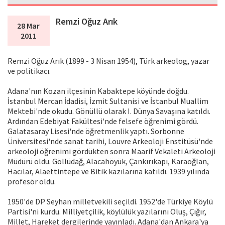
Remzi Oğuz Arık
28 Mar
2011
Remzi Oğuz Arık (1899 - 3 Nisan 1954), Türk arkeolog, yazar
ve politikacı.
Adana'nın Kozan ilçesinin Kabaktepe köyünde doğdu.
İstanbul Mercan İdadisi, İzmit Sultanisi ve İstanbul Muallim
Mektebi'nde okudu. Gönüllü olarak I. Dünya Savaşına katıldı.
Ardından Edebiyat Fakültesi'nde felsefe öğrenimi gördü.
Galatasaray Lisesi'nde öğretmenlik yaptı. Sorbonne
Üniversitesi'nde sanat tarihi, Louvre Arkeoloji Enstitüsü'nde
arkeoloji öğrenimi gördükten sonra Maarif Vekaleti Arkeoloji
Müdürü oldu. Göllüdağ, Alacahöyük, Çankırıkapı, Karaoğlan,
Hacılar, Alaettintepe ve Bitik kazılarına katıldı. 1939 yılında
profesör oldu.
1950'de DP Seyhan milletvekili seçildi. 1952'de Türkiye Köylü
Partisi'ni kurdu. Milliyetçilik, köylülük yazılarını Oluş, Çığır,
Millet, Hareket dergilerinde yayınladı. Adana'dan Ankara'ya