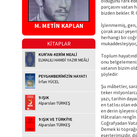
olduğunu fark ede
parçasını vatan h
bizden bekler. R.
M. METİN KAPLAN
İşlenmemiş, gen, h
çorak arazi yeşeri
herhangi bir coğr
KİTAPLAR
mukaddesleşiyor, 
KUR'AN-KERİM MEALİ
Toplum hayatında 
ELMALILI HAMDİ YAZIR MEÂLİ
onu belgelemeniz
vatanın bizim old
şöyledir:
PEYGAMBERİMİZİN HAYATI
İrfan YÜCEL
Şu mâbetler, saray
teker milyonlarca
9 IŞIK
yazı, tarihin day
Alparslan TÜRKEŞ
en tatlısı olan ed
en derin işleyeni 
Hâtıraları rengîn
9 IŞIK VE TÜRKÝYE
Coğrafyadan Vatana
Alparslan TÜRKEŞ
Demek ki toprağı 
eserlerimizdir, di