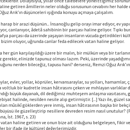
ceklerdir. Dolayısıyla, yıllar önce talebelere yönelttiğimiz sorunun
aline getiren âmillerin neler olduğu sorusunun cevabını her halde
 Oğuz Arık’ın düşünceleri ışığında konuyu açmaya çalışalım.
arap bir arazi düşünün... İnsanoğlu gelip orayı imar ediyor, ev yapı
yor, canlanıyor, âdetâ sahibinin bir parçası haline geliyor. Tıpkı bu
afya parçası da üzerinde yaşayan insanların vücuda getirdikleri kül
bizim oluyor, uğrunda canlar feda edilecek vatan haline geliyor.
her gün karşılaşıldığı üzere bir malın, bir mülkün veya bir tarlanın
 gerekir, elinizde tapunuz olması lazım. Peki, üzerinde yaşadığı
uğunu nerden bileceğiz, tapusu hani? derseniz, Remzi Oğuz Arık’ın
lar, evler, yollar, köprüler, kervansaraylar, su yolları, hamamlar, ç
 voltluk bir kudretle insan hâtırasını çeken ve mıhlayan varlıklar 
andığı büyük dayanak, dil dediğimiz muhteşem anlaşma vasıtasını, 
ebiyat halinde, nesilden nesile alıp getirmiştir. [...] Yazı ile, güzel 
olan mûsikî göklerden yere inmiş, insan hâtırasının başka bir bekçisi 
 büyüsü ile güzelleştirip nesillere devreden resim nasıl unutulur? 
, İst. 1967, s. 23)
vatan haline getiren ve onun bize ait olduğunu belgeleyen, fikir v
ğer bir ifade ile kültürel değerlerimizdir.