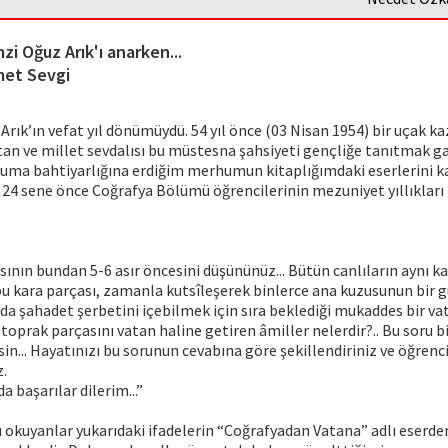
zi Oğuz Arık'ı anarken...
et Sevgi
rık’ın vefat yıl dönümüydü. 54 yıl önce (03 Nisan 1954) bir uçak k
an ve millet sevdalısı bu müstesna şahsiyeti gençliğe tanıtmak gay
kuma bahtiyarlığına erdiğim merhumun kitaplığımdaki eserlerini ka
24 sene önce Coğrafya Bölümü öğrencilerinin mezuniyet yıllıkları 
ının bundan 5-6 asır öncesini düşününüz... Bütün canlıların aynı ka
bu kara parçası, zamanla kutsîleşerek binlerce ana kuzusunun bir 
da şahadet şerbetini içebilmek için sıra beklediği mukaddes bir va
toprak parçasını vatan haline getiren âmiller nelerdir?.. Bu soru bi
sin... Hayatınızı bu sorunun cevabına göre şekillendiriniz ve öğrenc
z.
 başarılar dilerim...”
ı okuyanlar yukarıdaki ifadelerin “Coğrafyadan Vatana” adlı eser