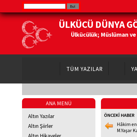
ÜLKÜCÜ DÜNYA G
Ülkücülük; Müslüman ve Do
TÜM YAZILAR
Y
ANA MENÜ
ÖNCEKİ HABER
Altın Yazılar
Hâkim en
Altın Şiirler
M.Yaşar K
Altın Hikayeler