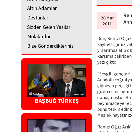
Altın Adamlar
Rem
Destanlar
28 Mar
Ahm
2011
Sizden Gelen Yazılar
Mülakatlar
Dün, Remzi Oğuz A
kaybettiğimiz vat
Bize Gönderdikleriniz
yıllarımda alıp o
karşıma takriben 
yazı çıktı:
“Sevgili gençler!
Anadolu coğrafyas
çiğneyip geçtiği 
girercesine uğrun
dönüşmüştür. Bir 
BAŞBUĞ TÜRKEŞ
beyninizde yer et
bunu telkin edini
Meslek hayatınızda
Remzi Oğuz Arık’