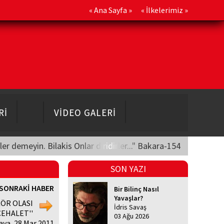
«
Ana Sayfa
» «
İlkelerimiz
»
Rİ
VİDEO GALERİ
üler demeyin. Bilakis Onlar diridirler..." Bakara-154
SON YAZI
SONRAKİ HABER
Bir Bilinç Nasıl
Yavaşlar?
KÖR OLASI
İdris Savaş
CEHALET''
03 Ağu 2026
ya, 28 Mar 2011