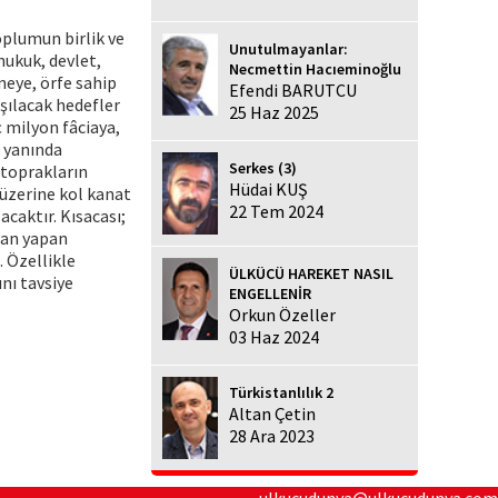
oplumun birlik ve
Unutulmayanlar:
 hukuk, devlet,
Necmettin Hacıeminoğlu
neye, örfe sahip
Efendi BARUTCU
aşılacak hedefler
25 Haz 2025
ç milyon fâciaya,
n yanında
Serkes (3)
 toprakların
Hüdai KUŞ
 üzerine kol kanat
22 Tem 2024
caktır. Kısacası;
atan yapan
. Özellikle
ÜLKÜCÜ HAREKET NASIL
nı tavsiye
ENGELLENİR
Orkun Özeller
03 Haz 2024
Türkistanlılık 2
Altan Çetin
28 Ara 2023