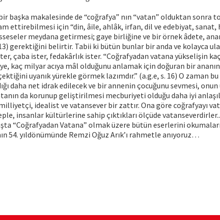
bir başka makalesinde de “coğrafya” nın “vatan” olduktan sonra t
m ettirebilmesi için “din, âile, ahlâk, irfan, dil ve edebiyat, sanat,
üesseseler meydana getirmesi; gaye birliğine ve bir örnek âdete, ana
 13) gerektiğini belirtir. Tabii ki bütün bunlar bir anda ve kolayca ul
ter, çaba ister, fedakârlık ister. “Coğrafyadan vatana yükselişin ka
ye, kaç milyar acıya mâl olduğunu anlamak için doğuran bir ananı
ktiğini uyanık yürekle görmek lazımdır.” (a.g.e, s. 16) O zaman bu
ğı daha net idrak edilecek ve bir annenin çocuğunu sevmesi, onun
tanın da korunup geliştirilmesi mecburiyeti olduğu daha iyi anlaşıla
illiyetçi, idealist ve vatansever bir zattır. Ona göre coğrafyayı v
ple, insanlar kültürlerine sahip çıktıkları ölçüde vatanseverdirler..
şta “Coğrafyadan Vatana” olmak üzere bütün eserlerini okumaları
nın 54. yıldönümünde Remzi Oğuz Arık’ı rahmetle anıyoruz…