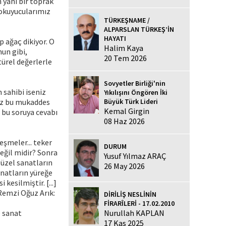
 yani bir toprak
 okuyucularımız
TÜRKEŞNAME /
ALPARSLAN TÜRKEŞ’İN
HAYATI
p ağaç dikiyor. O
Halim Kaya
nun gibi,
20 Tem 2026
türel değerlerle
Sovyetler Birliği'nin
 sahibi iseniz
Yıkılışını Öngören İki
mız bu mukaddes
Büyük Türk Lideri
Kemal Girgin
 bu soruya cevabı
08 Haz 2026
eşmeler... teker
DURUM
değil midir? Sonra
Yusuf Yılmaz ARAÇ
güzel sanatların
26 May 2026
sanatların yüreğe
kesilmiştir. [...]
(Remzi Oğuz Arık:
DİRİLİŞ NESLİNİN
FİRARÎLERİ - 17.02.2010
e sanat
Nurullah KAPLAN
17 Kas 2025