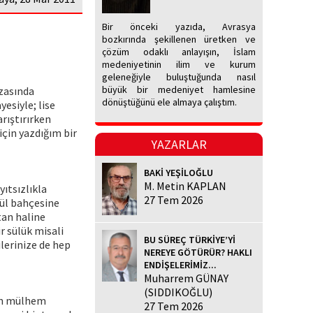
Bir önceki yazıda, Avrasya
bozkırında şekillenen üretken ve
çözüm odaklı anlayışın, İslam
medeniyetinin ilim ve kurum
geleneğiyle buluştuğunda nasıl
büyük bir medeniyet hamlesine
azasında
dönüştüğünü ele almaya çalıştım.
esiyle; lise
rıştırırken
için yazdığım bir
YAZARLAR
BAKİ YEŞİLOĞLU
M. Metin KAPLAN
yıtsızlıkla
27 Tem 2026
gül bahçesine
tan haline
r sülük misali
BU SÜREÇ TÜRKİYE’Yİ
ilerinize de hep
NEREYE GÖTÜRÜR? HAKLI
ENDİŞELERİMİZ...
Muharrem GÜNAY
(SIDDIKOĞLU)
den mülhem
27 Tem 2026