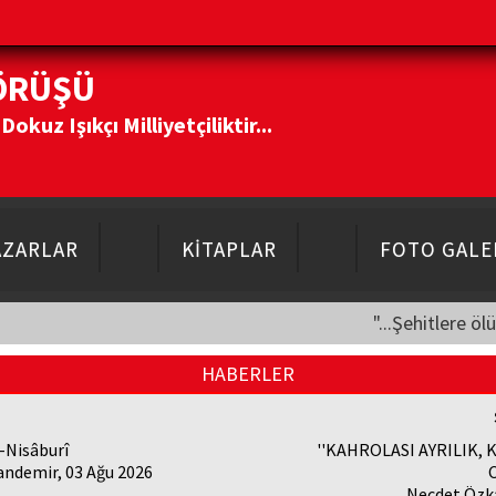
ÖRÜŞÜ
kuz Işıkçı Milliyetçiliktir...
AZARLAR
KİTAPLAR
FOTO GALE
"...Şehitlere öl
HABERLER
-Nisâburî
''KAHROLASI AYRILIK, 
andemir, 03 Ağu 2026
Necdet Özka