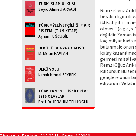
TÜRK İSLAM ÜLKÜSÜ
Seyid Ahmed ARVASÎ
Remzi Oğuz Arık 
beraberliğini deva
iktisat gibi... m
TÜRK MÝLLİYETÇİLİİĞİ FİKİR
olması” (a.g.e, s.
SİSTEMİ (TÜM KİTAP)
değildir. Zaman is
Ayhan TUĞCUGİL
kaç milyar hadise
bulunmak; onun çe
ÜLKÜCÜ DÜNYA GÖRÜŞÜ
kolay kazanılmadı
M. Metin KAPLAN
germesi misali va
Remzi Oğuz Arık m
ÜLKÜ YOLU
kültürdür. Bu sebe
Namık Kemal ZEYBEK
gençlere onun ba
ediyorum. Vefatı
TÜRK-ERMENİ İLİŞKİLERİ VE
1915 OLAYLARI
Prof. Dr. İBRAHİM TELLİOĞLU