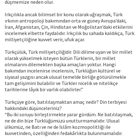
düşmemize neden olur.
Irkçılıkla ancak bilimsel bir konu olarak uğraşmak, Türk
ırkının antropoloji bakımından orta ve güney Avrupa’daki,
İran, Afganistan, Çin, Hindistan ve Moğolistan’daki etkilerini
incelemek elbette faydalıdır. Irkçılık bu sahada kaldıkça, Türk
milliyetçiliğine kuvvet verir, ufuk açar.
Türkçülük, Türk milliyetçiliğidir. Dili dilime uyan ve bir millet
olarak yükselmek isteyen bütün Türklerin, bir millet
olmalarını dilemekten başka amaçları yoktur. Hangi
bakımdan incelenirse incelensin, Türklüğün kültürel ve
siyasal yazgısı ancak ulusal temelde birliğe götürülmekle
tam gelişimini bulabilir ve Türkler nicelik ve nitelikçe
tarihlerine lâyık bir varlık olabilirler.”
Türkçüye göre, batılılaşmaktan amaç nedir? Din terbiyesi
hakkındaki düşünceleriniz?
“Bu iki soruyu birleştirmekte yarar gördüm. Ne batılılaşmak,
ne de din bize Türklüğümüzü unutturmamalıdır. Ulusal
ülkümüz, ne Batı ve ne de İslâm kozmopolitliği ile
kuvvetinden, özelliğinden fedakârlıkta bulunmamalıdır.