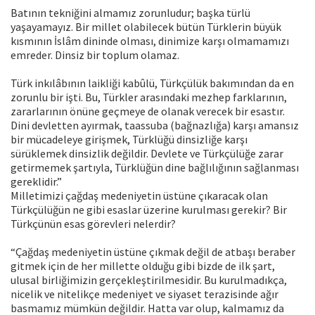
Batının tekniğini almamız zorunludur; başka türlü
yaşayamayız. Bir millet olabilecek bütün Türklerin büyük
kısmının İslâm dininde olması, dinimize karşı olmamamızı
emreder. Dinsiz bir toplum olamaz.
Türk inkılâbının laikliği kabûlü, Türkçülük bakımından da en
zorunlu bir işti. Bu, Türkler arasındaki mezhep farklarının,
zararlarının önüne geçmeye de olanak verecek bir esastır.
Dini devletten ayırmak, taassuba (bağnazlığa) karşı amansız
bir mücadeleye girişmek, Türklüğü dinsizliğe karşı
sürüklemek dinsizlik değildir. Devlete ve Türkçülüğe zarar
getirmemek şartıyla, Türklüğün dine bağlılığının sağlanması
gereklidir.”
Milletimizi çağdaş medeniyetin üstüne çıkaracak olan
Türkçülüğün ne gibi esaslar üzerine kurulması gerekir? Bir
Türkçünün esas görevleri nelerdir?
“Çağdaş medeniyetin üstüne çıkmak değil de atbaşı beraber
gitmek için de her millette olduğu gibi bizde de ilk şart,
ulusal birliğimizin gerçekleştirilmesidir. Bu kurulmadıkça,
nicelik ve nitelikçe medeniyet ve siyaset terazisinde ağır
basmamız mümkün değildir. Hatta var olup, kalmamız da