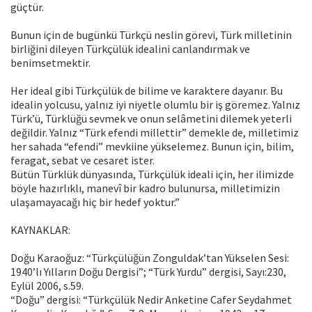
güçtür.
Bunun için de bugünkü Türkçü neslin görevi, Türk milletinin
birliğini dileyen Türkçülük idealini canlandırmak ve
benimsetmektir.
Her ideal gibi Türkçülük de bilime ve karaktere dayanır. Bu
idealin yolcusu, yalnız iyi niyetle olumlu bir iş göremez. Yalnız
Türk’ü, Türklüğü sevmek ve onun selâmetini dilemek yeterli
değildir. Yalnız “Türk efendi millettir” demekle de, milletimiz
her sahada “efendi” mevkiine yükselemez. Bunun için, bilim,
feragat, sebat ve cesaret ister.
Bütün Türklük dünyasında, Türkçülük ideali için, her ilimizde
böyle hazırlıklı, manevî bir kadro bulunursa, milletimizin
ulaşamayacağı hiç bir hedef yoktur.”
KAYNAKLAR:
Doğu Karaoğuz: “Türkçülüğün Zonguldak’tan Yükselen Sesi:
1940’lı Yılların Doğu Dergisi”; “Türk Yurdu” dergisi, Sayı:230,
Eylül 2006, s.59.
“Doğu” dergisi: “Türkçülük Nedir Anketine Cafer Seydahmet