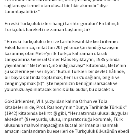
sağlamaya temel olan ulusal bir fikir akımıdır” diye
tanımlayabiliriz.”
En eski Türkçülük izleri hangi tarihte görülür? En bilinçli
Türkçülük hareketi ne zaman başlamıştır?
“En eski Türkçülük izleri ve tarihi kesinlikle kestirilemez.
Fakat kanımca, milattan 201 yıl önce Çin Sındığı savaşını
kazanmış olan Mete’yi ilk Türkçü kahraman olarak
tanıyabiliriz. General Ömer Hâlis Bıyıktay’ın, 1935 yılında
yayınlanan “Mete’nin Çin Sındığı Savaşı” kitabında, Mete’nin
şu sözlerine yer veriliyor: “Bütün Türkleri bir devlet hâlinde,
bir bayrak altında toplamak, her Türk’ü sağlam, bilgili ve
zengin yapmak (8)”. İşte hepimizin benliğini sarsacak ve
yolumuzu aydınlatacak biricik ülkü budur, bu olacaktır.
Göktürklerden, VIII. yüzyıldan kalma Orhun ve Tola
kitabelerini de, Prof. Rashony’nin “Dünya Tarihinde Türklük”
(1942) kitabında belirttiği gibi, “Her satırında ulusal duygular
akseden” (9) ve yurdu, ulusu, imparatorluğu korumak, Türk
ulusunun mahvolmayacağına kutsal bir imanla inanmak
amacını canlandıran bu eserleri de Türkçülük ülküsünün ebedî