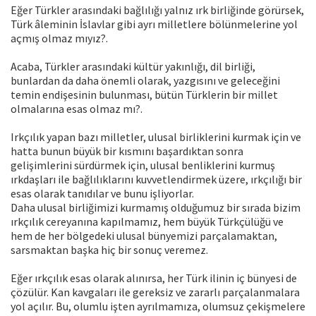
Eğer Türkler arasındaki bağlılığı yalnız ırk birliğinde görürsek,
Türk âleminin İslavlar gibi ayrı milletlere bölünmelerine yol
açmış olmaz mıyız?.
Acaba, Türkler arasındaki kültür yakınlığı, dil birliği,
bunlardan da daha önemli olarak, yazgısını ve geleceğini
temin endişesinin bulunması, bütün Türklerin bir millet
olmalarına esas olmaz mı?.
Irkçılık yapan bazı milletler, ulusal birliklerini kurmak için ve
hatta bunun büyük bir kısmını başardıktan sonra
gelişimlerini sürdürmek için, ulusal benliklerini kurmuş
ırkdaşları ile bağlılıklarını kuvvetlendirmek üzere, ırkçılığı bir
esas olarak tanıdılar ve bunu işliyorlar.
Daha ulusal birliğimizi kurmamış olduğumuz bir sırada bizim
ırkçılık cereyanına kapılmamız, hem büyük Türkçülüğü ve
hem de her bölgedeki ulusal bünyemizi parçalamaktan,
sarsmaktan başka hiç bir sonuç veremez.
Eğer ırkçılık esas olarak alınırsa, her Türk ilinin iç bünyesi de
çözülür. Kan kavgaları ile gereksiz ve zararlı parçalanmalara
yol açılır. Bu, olumlu işten ayrılmamıza, olumsuz çekişmelere