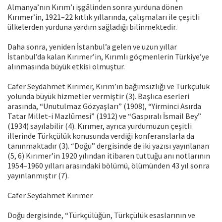
Almanya’nın Kırım’ı işgâlinden sonra yurduna dönen
Kırımer’in, 1921–22 kıtlık yıllarında, çalışmaları ile çeşitli
ülkelerden yurduna yardım sağladığı bilinmektedir.
Daha sonra, yeniden İstanbul’a gelen ve uzun yıllar
İstanbul’da kalan Kırımer’in, Kırımlı göçmenlerin Türkiye’ye
alınmasında büyük etkisi olmuştur.
Cafer Seydahmet Kırımer, Kırım’ın bağımsızlığı ve Türkçülük
yolunda büyük hizmetler vermiştir (3). Başlıca eserleri
arasında, “Unutulmaz Gözyaşları” (1908), “Yirminci Asırda
Tatar Millet-i Mazlûmesi” (1912) ve “Gaspıralı İsmail Bey”
(1934) sayılabilir (4). Kırımer, ayrıca yurdumuzun çeşitli
illerinde Türkçülük konusunda verdiği konferanslarla da
tanınmaktadır (3). “Doğu” dergisinde de iki yazısı yayınlanan
(5, 6) Kırımer’in 1920 yılından itibaren tuttuğu anı notlarının
1954–1960 yılları arasındaki bölümü, ölümünden 43 yıl sonra
yayınlanmıştır (7).
Cafer Seydahmet Kırımer
Doğu dergisinde, “Türkçülüğün, Türkçülük esaslarının ve