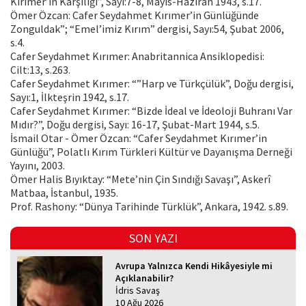
Kırımer’in Karşılığı”, Sayı:7-8, Mayıs-Haziran 1943, s.17.
Ömer Özcan: Cafer Seydahmet Kırımer’in Günlüğünde
Zonguldak”; “Emel’imiz Kırım” dergisi, Sayı:54, Şubat 2006,
s.4.
Cafer Seydahmet Kırımer: Anabritannica Ansiklopedisi:
Cilt:13, s.263.
Cafer Seydahmet Kırımer: “”Harp ve Türkçülük”, Doğu dergisi,
Sayı:1, İlkteşrin 1942, s.17.
Cafer Seydahmet Kırımer: “Bizde İdeal ve İdeoloji Buhranı Var
Mıdır?”, Doğu dergisi, Sayı: 16-17, Şubat-Mart 1944, s.5.
İsmail Otar - Ömer Özcan: “Cafer Seydahmet Kırımer’in
Günlüğü”, Polatlı Kırım Türkleri Kültür ve Dayanışma Derneği
Yayını, 2003.
Ömer Halis Bıyıktay: “Mete’nin Çin Sındığı Savaşı”, Askerî
Matbaa, İstanbul, 1935.
Prof. Rashony: “Dünya Tarihinde Türklük”, Ankara, 1942. s.89.
SON YAZI
Avrupa Yalnızca Kendi Hikâyesiyle mi
Açıklanabilir?
İdris Savaş
10 Ağu 2026