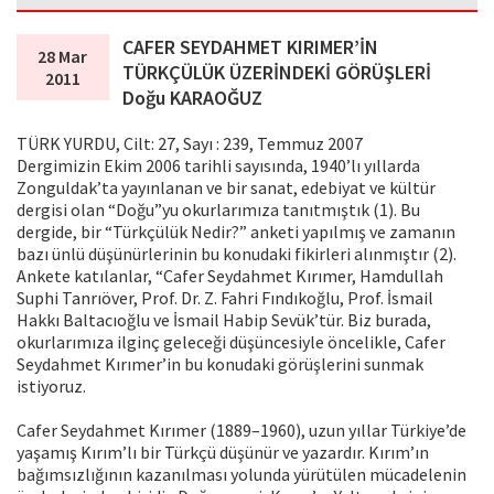
CAFER SEYDAHMET KIRIMER’İN
28 Mar
TÜRKÇÜLÜK ÜZERİNDEKİ GÖRÜŞLERİ
2011
Doğu KARAOĞUZ
TÜRK YURDU, Cilt: 27, Sayı : 239, Temmuz 2007
Dergimizin Ekim 2006 tarihli sayısında, 1940’lı yıllarda
Zonguldak’ta yayınlanan ve bir sanat, edebiyat ve kültür
dergisi olan “Doğu”yu okurlarımıza tanıtmıştık (1). Bu
dergide, bir “Türkçülük Nedir?” anketi yapılmış ve zamanın
bazı ünlü düşünürlerinin bu konudaki fikirleri alınmıştır (2).
Ankete katılanlar, “Cafer Seydahmet Kırımer, Hamdullah
Suphi Tanrıöver, Prof. Dr. Z. Fahri Fındıkoğlu, Prof. İsmail
Hakkı Baltacıoğlu ve İsmail Habip Sevük’tür. Biz burada,
okurlarımıza ilginç geleceği düşüncesiyle öncelikle, Cafer
Seydahmet Kırımer’in bu konudaki görüşlerini sunmak
istiyoruz.
Cafer Seydahmet Kırımer (1889–1960), uzun yıllar Türkiye’de
yaşamış Kırım’lı bir Türkçü düşünür ve yazardır. Kırım’ın
bağımsızlığının kazanılması yolunda yürütülen mücadelenin