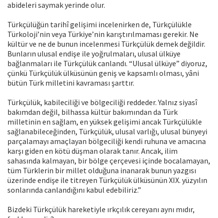
abideleri saymak yerinde olur.
Türkçülüğün tarihî gelişimi incelenirken de, Türkçülükle
Türkoloji’nin veya Türkiye’nin karıştırılmaması gerekir. Ne
kültür ve ne de bunun incelenmesi Türkçülük demek değildir.
Bunların ulusal endişe ile yoğrulmaları, ulusal ülküye
bağlanmaları ile Türkçülük canlandı. “Ulusal ülküye” diyoruz,
çünkü Türkçülük ülküsünün geniş ve kapsamlı olması, yâni
bütün Türk milletini kavraması şarttır.
Türkçülük, kabileciliği ve bölgeciliği reddeder. Yalnız siyasî
bakımdan değil, bilhassa kültür bakımından da Türk
milletinin en sağlam, en yüksek gelişimi ancak Türkçülükle
sağlanabileceğinden, Türkçülük, ulusal varlığı, ulusal bünyeyi
parçalamayı amaçlayan bölgeciliği kendi ruhuna ve amacına
karşı giden en kötü düşman olarak tanır. Ancak, ilim
sahasında kalmayan, bir bölge çerçevesi içinde bocalamayan,
tüm Türklerin bir millet olduğuna inanarak bunun yazgısı
üzerinde endişe ile titreyen Türkçülük ülküsünün XIX. yüzyılın
sonlarında canlandığını kabul edebiliriz.”
Bizdeki Türkçülük hareketiyle ırkçılık cereyanı aynı mıdır,