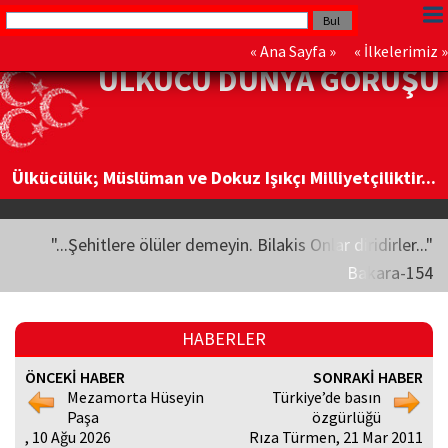
«
Ana Sayfa
» «
İlkelerimiz
»
ÜLKÜCÜ DÜNYA GÖRÜŞÜ
Ülkücülük; Müslüman ve Dokuz Işıkçı Milliyetçiliktir...
"...Şehitlere ölüler demeyin. Bilakis Onlar diridirler..."
Bakara-154
HABERLER
ÖNCEKİ HABER
SONRAKİ HABER
Mezamorta Hüseyin
Türkiye’de basın
Paşa
özgürlüğü
, 10 Ağu 2026
Rıza Türmen, 21 Mar 2011