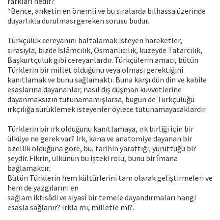
farkları nedir?
“Bence, anketin en önemli ve bu sıralarda bilhassa üzerinde
duyarlıkla durulması gereken sorusu budur.
Türkçülük cereyanını baltalamak isteyen hareketler,
sırasıyla, bizde İslâmcılık, Osmanlıcılık, kuzeyde Tatarcılık,
Başkurtçuluk gibi cereyanlardır. Türkçülerin amacı, bütün
Türklerin bir millet olduğunu veya olması gerektiğini
kanıtlamak ve bunu sağlamaktı. Buna karşı dün din ve kabile
esaslarına dayananlar, nasıl dış düşman kuvvetlerine
dayanmaksızın tutunamamışlarsa, bugün de Türkçülüğü
ırkçılığa sürüklemek isteyenler öylece tutunamayacaklardır.
Türklerin bir ırk olduğunu kanıtlamaya, ırk birliği için bir
ülküye ne gerek var? Irk, kana ve anatomiye dayanan bir
özellik olduğuna göre, bu, tarihin yarattığı, yürüttüğü bir
şeydir. Fikrin, ülkünün bu işteki rolü, bunu bir îmana
bağlamaktır.
Bütün Türklerin hem kültürlerini tam olarak geliştirmeleri ve
hem de yazgılarını en
sağlam iktisâdi ve siyasî bir temele dayandırmaları hangi
esasla sağlanır? Irkla mı, milletle mi?.