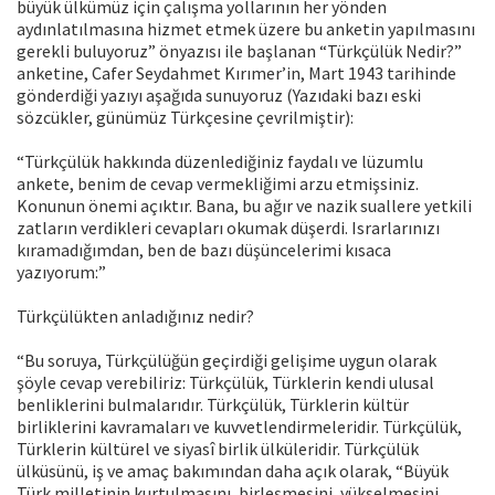
büyük ülkümüz için çalışma yollarının her yönden
aydınlatılmasına hizmet etmek üzere bu anketin yapılmasını
gerekli buluyoruz” önyazısı ile başlanan “Türkçülük Nedir?”
anketine, Cafer Seydahmet Kırımer’in, Mart 1943 tarihinde
gönderdiği yazıyı aşağıda sunuyoruz (Yazıdaki bazı eski
sözcükler, günümüz Türkçesine çevrilmiştir):
“Türkçülük hakkında düzenlediğiniz faydalı ve lüzumlu
ankete, benim de cevap vermekliğimi arzu etmişsiniz.
Konunun önemi açıktır. Bana, bu ağır ve nazik suallere yetkili
zatların verdikleri cevapları okumak düşerdi. Israrlarınızı
kıramadığımdan, ben de bazı düşüncelerimi kısaca
yazıyorum:”
Türkçülükten anladığınız nedir?
“Bu soruya, Türkçülüğün geçirdiği gelişime uygun olarak
şöyle cevap verebiliriz: Türkçülük, Türklerin kendi ulusal
benliklerini bulmalarıdır. Türkçülük, Türklerin kültür
birliklerini kavramaları ve kuvvetlendirmeleridir. Türkçülük,
Türklerin kültürel ve siyasî birlik ülküleridir. Türkçülük
ülküsünü, iş ve amaç bakımından daha açık olarak, “Büyük
Türk milletinin kurtulmasını, birleşmesini, yükselmesini