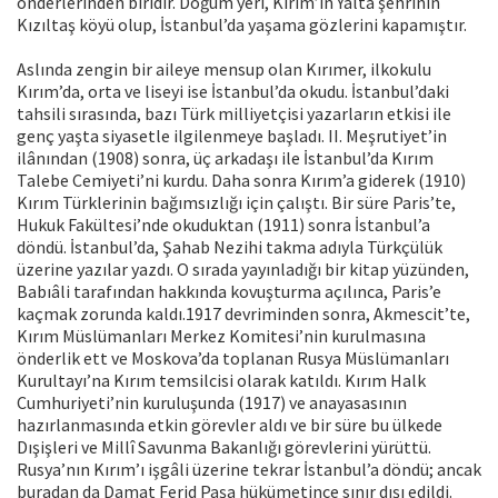
önderlerinden biridir. Doğum yeri, Kırım’ın Yalta şehrinin
Kızıltaş köyü olup, İstanbul’da yaşama gözlerini kapamıştır.
Aslında zengin bir aileye mensup olan Kırımer, ilkokulu
Kırım’da, orta ve liseyi ise İstanbul’da okudu. İstanbul’daki
tahsili sırasında, bazı Türk milliyetçisi yazarların etkisi ile
genç yaşta siyasetle ilgilenmeye başladı. II. Meşrutiyet’in
ilânından (1908) sonra, üç arkadaşı ile İstanbul’da Kırım
Talebe Cemiyeti’ni kurdu. Daha sonra Kırım’a giderek (1910)
Kırım Türklerinin bağımsızlığı için çalıştı. Bir süre Paris’te,
Hukuk Fakültesi’nde okuduktan (1911) sonra İstanbul’a
döndü. İstanbul’da, Şahab Nezihi takma adıyla Türkçülük
üzerine yazılar yazdı. O sırada yayınladığı bir kitap yüzünden,
Babıâli tarafından hakkında kovuşturma açılınca, Paris’e
kaçmak zorunda kaldı.1917 devriminden sonra, Akmescit’te,
Kırım Müslümanları Merkez Komitesi’nin kurulmasına
önderlik ett ve Moskova’da toplanan Rusya Müslümanları
Kurultayı’na Kırım temsilcisi olarak katıldı. Kırım Halk
Cumhuriyeti’nin kuruluşunda (1917) ve anayasasının
hazırlanmasında etkin görevler aldı ve bir süre bu ülkede
Dışişleri ve Millî Savunma Bakanlığı görevlerini yürüttü.
Rusya’nın Kırım’ı işgâli üzerine tekrar İstanbul’a döndü; ancak
buradan da Damat Ferid Paşa hükümetince sınır dışı edildi.