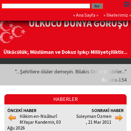
«
Ana Sayfa
» «
İlkelerimiz
»
ÜLKÜCÜ DÜNYA GÖRÜŞÜ
Ülkücülük; Müslüman ve Dokuz Işıkçı Milliyetçiliktir...
"...Şehitlere ölüler demeyin. Bilakis Onlar diridirler..."
Bakara-154
HABERLER
ÖNCEKİ HABER
SONRAKİ HABER
Hâkim en-Nisâburî
Süleyman Özmen
M.Yaşar Kandemir, 03
, 21 Mar 2011
Ağu 2026