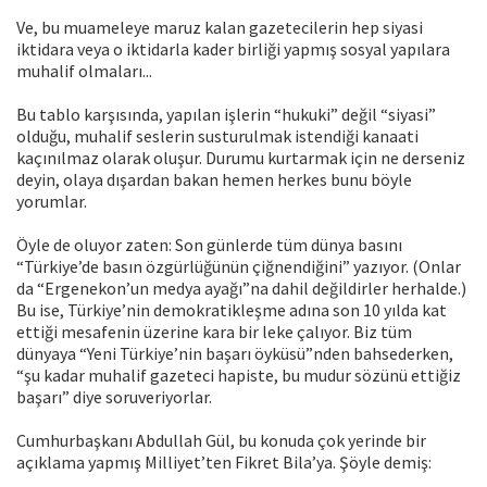
Ve, bu muameleye maruz kalan gazetecilerin hep siyasi
iktidara veya o iktidarla kader birliği yapmış sosyal yapılara
muhalif olmaları...
Bu tablo karşısında, yapılan işlerin “hukuki” değil “siyasi”
olduğu, muhalif seslerin susturulmak istendiği kanaati
kaçınılmaz olarak oluşur. Durumu kurtarmak için ne derseniz
deyin, olaya dışardan bakan hemen herkes bunu böyle
yorumlar.
Öyle de oluyor zaten: Son günlerde tüm dünya basını
“Türkiye’de basın özgürlüğünün çiğnendiğini” yazıyor. (Onlar
da “Ergenekon’un medya ayağı”na dahil değildirler herhalde.)
Bu ise, Türkiye’nin demokratikleşme adına son 10 yılda kat
ettiği mesafenin üzerine kara bir leke çalıyor. Biz tüm
dünyaya “Yeni Türkiye’nin başarı öyküsü”nden bahsederken,
“şu kadar muhalif gazeteci hapiste, bu mudur sözünü ettiğiz
başarı” diye soruveriyorlar.
Cumhurbaşkanı Abdullah Gül, bu konuda çok yerinde bir
açıklama yapmış Milliyet’ten Fikret Bila’ya. Şöyle demiş: