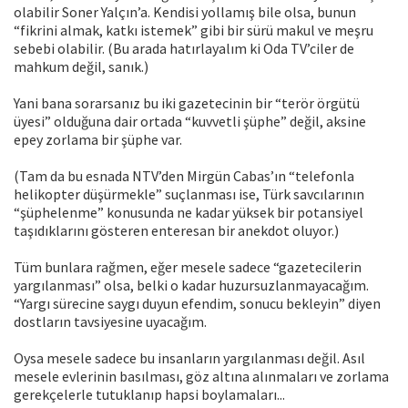
olabilir Soner Yalçın’a. Kendisi yollamış bile olsa, bunun
“fikrini almak, katkı istemek” gibi bir sürü makul ve meşru
sebebi olabilir. (Bu arada hatırlayalım ki Oda TV’ciler de
mahkum değil, sanık.)
Yani bana sorarsanız bu iki gazetecinin bir “terör örgütü
üyesi” olduğuna dair ortada “kuvvetli şüphe” değil, aksine
epey zorlama bir şüphe var.
(Tam da bu esnada NTV’den Mirgün Cabas’ın “telefonla
helikopter düşürmekle” suçlanması ise, Türk savcılarının
“şüphelenme” konusunda ne kadar yüksek bir potansiyel
taşıdıklarını gösteren enteresan bir anekdot oluyor.)
Tüm bunlara rağmen, eğer mesele sadece “gazetecilerin
yargılanması” olsa, belki o kadar huzursuzlanmayacağım.
“Yargı sürecine saygı duyun efendim, sonucu bekleyin” diyen
dostların tavsiyesine uyacağım.
Oysa mesele sadece bu insanların yargılanması değil. Asıl
mesele evlerinin basılması, göz altına alınmaları ve zorlama
gerekçelerle tutuklanıp hapsi boylamaları...