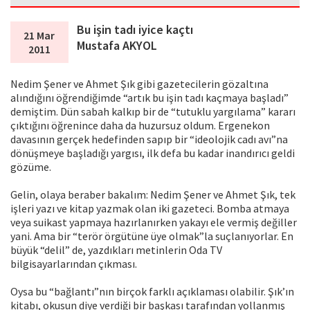
Bu işin tadı iyice kaçtı
21 Mar
Mustafa AKYOL
2011
Nedim Şener ve Ahmet Şık gibi gazetecilerin gözaltına
alındığını öğrendiğimde “artık bu işin tadı kaçmaya başladı”
demiştim. Dün sabah kalkıp bir de “tutuklu yargılama” kararı
çıktığını öğrenince daha da huzursuz oldum. Ergenekon
davasının gerçek hedefinden sapıp bir “ideolojik cadı avı”na
dönüşmeye başladığı yargısı, ilk defa bu kadar inandırıcı geldi
gözüme.
Gelin, olaya beraber bakalım: Nedim Şener ve Ahmet Şık, tek
işleri yazı ve kitap yazmak olan iki gazeteci. Bomba atmaya
veya suikast yapmaya hazırlanırken yakayı ele vermiş değiller
yani. Ama bir “terör örgütüne üye olmak”la suçlanıyorlar. En
büyük “delil” de, yazdıkları metinlerin Oda TV
bilgisayarlarından çıkması.
Oysa bu “bağlantı”nın birçok farklı açıklaması olabilir. Şık’ın
kitabı, okusun diye verdiği bir başkası tarafından yollanmış