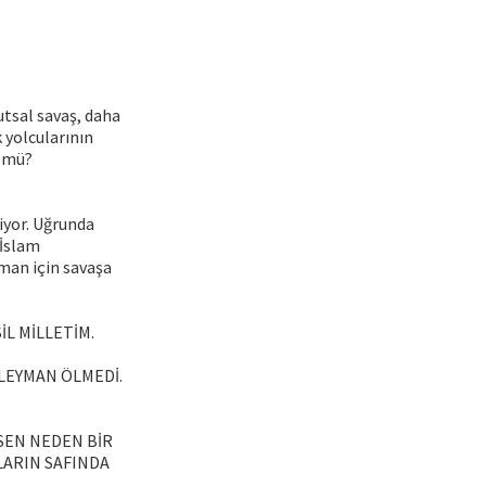
tsal savaş, daha
 yolcularının
r mü?
iyor. Uğrunda
-İslam
aman için savaşa
L MİLLETİM.
LEYMAN ÖLMEDİ.
 SEN NEDEN BİR
LARIN SAFINDA