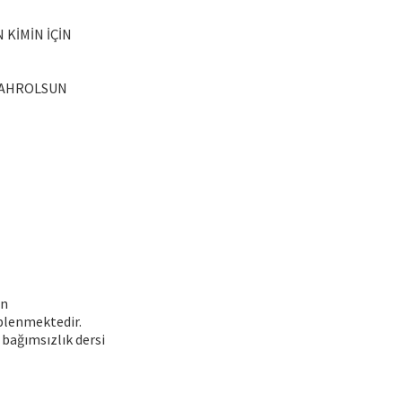
 KİMİN İÇİN
 KAHROLSUN
in
plenmektedir.
 bağımsızlık dersi