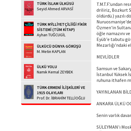
TÜRK İSLAM ÜLKÜSÜ
T.M.T.F.'undan re
Seyid Ahmed ARVASÎ
driliriz, Bozkurt
öldürdü.) yazılı 
Nuruosmaniye'dek
TÜRK MÝLLİYETÇİLİİĞİ FİKİR
Özmen'in Sultana
SİSTEMİ (TÜM KİTAP)
öğle namazını ve
Ayhan TUĞCUGİL
Eyüb'e tabutu gö
Mezarlığı'ndaki e
ÜLKÜCÜ DÜNYA GÖRÜŞÜ
M. Metin KAPLAN
MEVLİDLER
ÜLKÜ YOLU
Samsun ve Sakarya
Namık Kemal ZEYBEK
İstanbul Yüksek 
ruhuna ithafen m
TÜRK-ERMENİ İLİŞKİLERİ VE
YAYINLANAN BİL
1915 OLAYLARI
Prof. Dr. İBRAHİM TELLİOĞLU
ANKARA ÜLKÜ OC
Senin varlık dava
SÜLEYMAN'ı Mosko