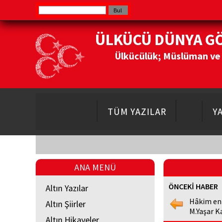
ÜLKÜCÜ DÜNYA G
Ülkücülük; Müslüman ve Do
TÜM YAZILAR
Y
ANA MENÜ
ÖNCEKİ HABER
Altın Yazılar
Hâkim en
Altın Şiirler
M.Yaşar K
Altın Hikayeler