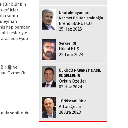
 (Bir ölür bin
kof itleri
Unutulmayanlar:
 aha sonra
Necmettin Hacıeminoğlu
 Süleyman
Efendi BARUTCU
miş hep beraber
25 Haz 2025
ahi sesleriyle
 arasında Eyüp
Serkes (3)
Hüdai KUŞ
22 Tem 2024
Birliği ve
ÜLKÜCÜ HAREKET NASIL
yman Özmen'in
ENGELLENİR
Orkun Özeller
03 Haz 2024
Türkistanlılık 2
Altan Çetin
28 Ara 2023
unda şehit oldu.