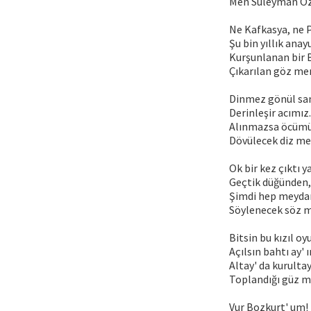
Men Süleyman Öz
Ne Kafkasya, ne 
Şu bin yıllık anay
Kurşunlanan bir 
Çıkarılan göz men
Dinmez gönül sa
Derinleşir acımız..
Alınmazsa öcüm
Dövülecek diz men
Ok bir kez çıktı y
Geçtik düğünden,
Şimdi hep meydan
Söylenecek söz m
Bitsin bu kızıl oyu
Açılsın bahtı ay' ın
Altay' da kurulta
Toplandığı güz me
Vur Bozkurt' um! ! 