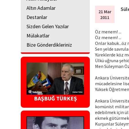
Altın Adamlar
Sül
21 Mar
Destanlar
2011
Sizden Gelen Yazılar
Öz menem! ...
Mülakatlar
Öz menem! ...
Onlar kabuk...öz 
Bize Gönderdikleriniz
Sen yelde savrulan
Yüreklerde köz m
Ülkü uğruna şehi
Men Süleyman Öz
Ankara Üniversite
mücadelesine lise 
Yüksek Öğretmen 
BAŞBUĞ TÜRKEŞ
Ankara Üniversit
komünist militanl
edebilmek için ül
ekmek götürmek i
Kurşunlar Süleym