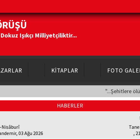
ÖRÜŞÜ
kuz Işıkçı Milliyetçiliktir...
AZARLAR
KİTAPLAR
FOTO GALE
"...Şehitlere öl
HABERLER
-Nisâburî
Tane
andemir, 03 Ağu 2026
, 2