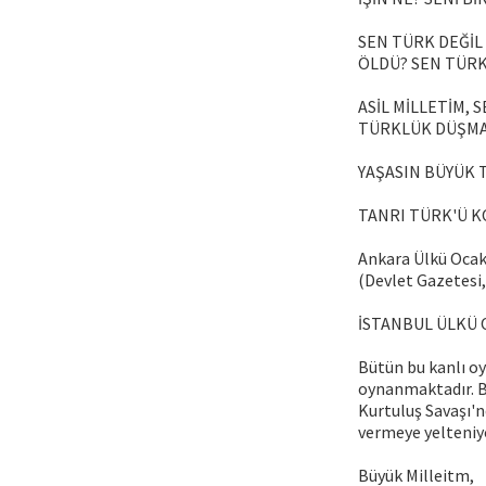
SEN TÜRK DEĞİL 
ÖLDÜ? SEN TÜRK
ASİL MİLLETİM,
TÜRKLÜK DÜŞMAN
YAŞASIN BÜYÜK T
TANRI TÜRK'Ü K
Ankara Ülkü Ocak
(Devlet Gazetesi,
İSTANBUL ÜLKÜ 
Bütün bu kanlı oy
oynanmaktadır. B
Kurtuluş Savaşı'n
vermeye yelteniyo
Büyük Milleitm,