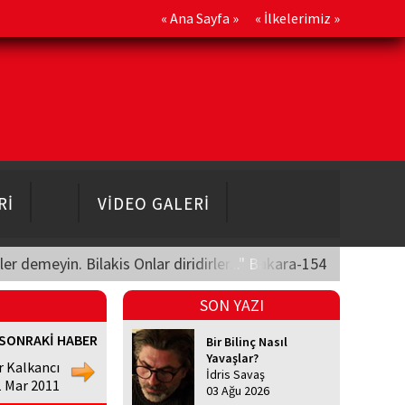
«
Ana Sayfa
» «
İlkelerimiz
»
Rİ
VİDEO GALERİ
üler demeyin. Bilakis Onlar diridirler..." Bakara-154
SON YAZI
SONRAKİ HABER
Bir Bilinç Nasıl
Yavaşlar?
r Kalkancı
İdris Savaş
1 Mar 2011
03 Ağu 2026