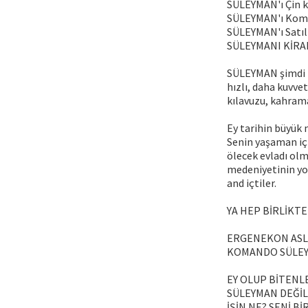
SÜLEYMAN'ı Çin k
SÜLEYMAN'ı Komün
SÜLEYMAN'ı Satıl
SÜLEYMANI KİRA
SÜLEYMAN şimdi b
hızlı, daha kuvve
kılavuzu, kahra
Ey tarihin büyük m
Senin yaşaman içi
ölecek evladı olm
medeniyetinin yol
and içtiler.
YA HEP BİRLİKT
ERGENEKON ASLA
KOMANDO SÜLEYM
EY OLUP BİTENL
SÜLEYMAN DEĞİL
İŞİN NE? SENİ B