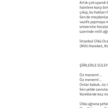
Artık çok uyanık
hainlere karşı bir
çıkıp, bu hakları
Sen de meydanlar
vazife yapmaya me
üniversite hocala
üzerinde milli ağır
İstanbul Ülkü Ocak
(Milli Hareket, Ni
ŞİİRLERLE SÜL
Öz menem! ...
Öz menem! ...
Onlar kabuk...öz 
Sen yelde savrulan
Yüreklerde köz m
Ülkü uğruna şehi