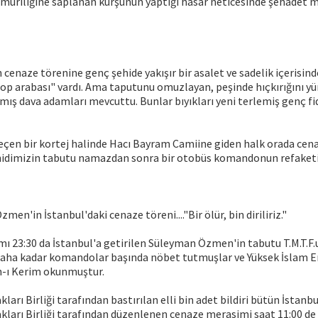
muriliğine saplanan kurşunun yaptığı hasar neticesinde şehadet 
 cenaze törenine genç şehide yakışır bir asalet ve sadelik içerisind
top arabası" vardı. Ama taputunu omuzlayan, peşinde hıçkırığını y
mış dava adamları mevcuttu. Bunlar bıyıkları yeni terlemiş genç fi
geçen bir kortej halinde Hacı Bayram Camiine giden halk orada ce
şehidimizin tabutu namazdan sonra bir otobüs komandonun refaketi
en'in İstanbul'daki cenaze töreni...."Bir ölür, bin diriliriz."
mı 23:30 da İstanbul'a getirilen Süleyman Özmen'in tabutu T.M.T.F
aha kadar komandolar başında nöbet tutmuşlar ve Yüksek İslam E
n-ı Kerim okunmuştur.
ları Birliği tarafından bastırılan elli bin adet bildiri bütün İstanbu
kları Birliği tarafından düzenlenen cenaze merasimi saat 11:00 d