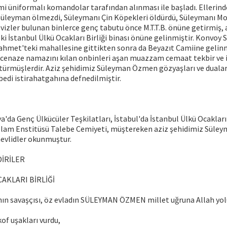
smi üniformalı komandolar tarafından alınması ile başladı. Ellerinde
 Süleyman ölmezdi, Süleymanı Çin Köpekleri öldürdü, Süleymanı Mos
dövizler bulunan binlerce genç tabutu önce M.T.T.B. önüne getirmiş,
i İstanbul Ülkü Ocakları Birliği binası önüne gelinmiştir. Konvoy
hmet'teki mahallesine gittikten sonra da Beyazıt Camiine gelin
 cenaze namazını kılan onbinleri aşan muazzam cemaat tekbir ve il
türmüşlerdir. Aziz şehidimiz Süleyman Özmen gözyaşları ve dualar
bedi istirahatgahına defnedilmiştir.
'da Genç Ülkücüler Teşkilatları, İstabul'da İstanbul Ülkü Ocakları 
İslam Enstitüsü Talebe Cemiyeti, müştereken aziz şehidimiz Süle
evlidler okunmuştur.
DİRİLER
AKLARI BİRLİĞİ
nın savaşçısı, öz evladın SÜLEYMAN ÖZMEN millet uğruna Allah yol
f uşakları vurdu,