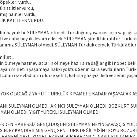
öpekleri vurdu,
ist itler vurdu,
mış hainler vurdu,
LİK KATİLLER VURDU.
ir bayraktır. SÜLEYMAN ölmedi. Türklüğün yaşaması için yaptığı ku
tli ve daha büyük devam edecek. SÜLEYMAN şimdi bir ruhtur. Türklük
manımız SÜLEYMAN ölmedi. SÜLEYMAN Türklük demek. Türklük ölü
illeti,
n ölmeye hazır evlatların ölmeye hazır sıra dağlar gibi nöbet bekl
ayan milletin yaşamaya hakkı yoktur. Senin kara sevdalıların Türk
cuları öz evladların ölürse şehit, kalırsa gaziyiz dedi ve senin yaş
E YOK OLACAĞIZ YAHUT TÜRKLÜK KIYAMETE KADAR YAŞAYACAK ASİ
NI SÜLEYMAN ÖLMEDİ. AKINCI SÜLEYMAN ÖLMEDİ. BOZKURT SÜ
AN ÖLMEDİ. YİĞİT YÜREKLİ SÜLEYMAN ÖLMEDİ.
ERDEN HABERSİZ GENÇ! DÜŞÜN! SÜLEYMAN NEYİN SAVAŞÇISIYDI,
SİN. EY KANDIRILMIŞ GENÇ SEN TÜRK DEĞİL MİSİN? SOYU BOZUK
İR ERMENİ NASIL YÖNETİR? SENİ BİR BARZANİCİ NASIL KULLANIR?