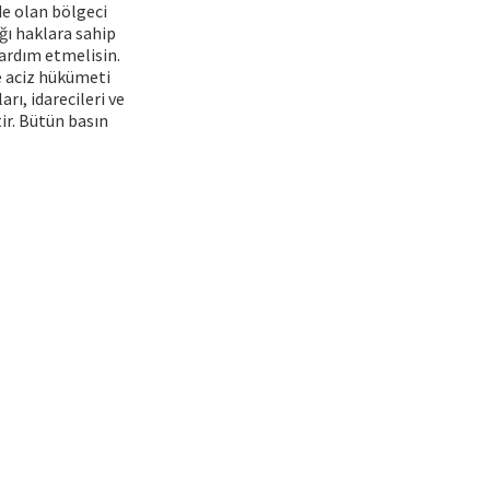
e olan bölgeci
ığı haklara sahip
yardım etmelisin.
e aciz hükümeti
rı, idarecileri ve
ir. Bütün basın