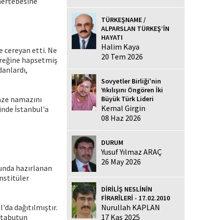
mertebesine
TÜRKEŞNAME /
ALPARSLAN TÜRKEŞ’İN
HAYATI
Halim Kaya
e cereyan etti. Ne
20 Tem 2026
üreğine hapsetmiş
danlardı,
Sovyetler Birliği'nin
Yıkılışını Öngören İki
naze namazını
Büyük Türk Lideri
Kemal Girgin
nde İstanbul'a
08 Haz 2026
DURUM
Yusuf Yılmaz ARAÇ
26 May 2026
.unda hazırlanan
nstitüler
DİRİLİŞ NESLİNİN
FİRARÎLERİ - 17.02.2010
l'da dağıtılmıştır.
Nurullah KAPLAN
e tabutun
17 Kas 2025