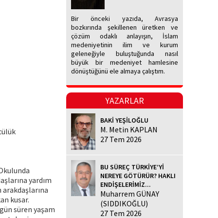
Bir önceki yazıda, Avrasya
bozkırında şekillenen üretken ve
çözüm odaklı anlayışın, İslam
medeniyetinin ilim ve kurum
geleneğiyle buluştuğunda nasıl
büyük bir medeniyet hamlesine
dönüştüğünü ele almaya çalıştım.
YAZARLAR
BAKİ YEŞİLOĞLU
M. Metin KAPLAN
cülük
27 Tem 2026
BU SÜREÇ TÜRKİYE’Yİ
 Okulunda
NEREYE GÖTÜRÜR? HAKLI
daşlarına yardım
ENDİŞELERİMİZ...
n arakdaşlarına
Muharrem GÜNAY
an kusar.
(SIDDIKOĞLU)
 gün süren yaşam
27 Tem 2026