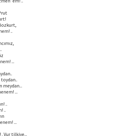
men' em! ..
Prut
urt!
Bozkurt,
em! ..
ncımız,
.
üz
em! ...
aydan..
 toydan..
 meydan...
enem! ...
n! ..
! ..
yın
nem! ...
. Vur tilkiye...