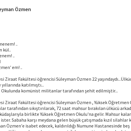
eyman Özmen
menem! ..
 kül..
enem! ..
d
men' em! ..
si Ziraat Fakültesi öğrencisi Süleyman Özmen 22 yaşındaydı...Ülkü
yıllarında katılmıştı...
Okulunda komünist militanlar tarafından şehit edilmiştir...
esi Ziraat Fakültesi öğrencisi Süleyman Özmen , Yüksek Öğretmen
ar tarafından sıkıştırılarak, 72 saat mahsur bırakılan ülkücü arka
küdaşlarıyla birlikte Yüksek Öğretmen Okulu'na gelir. Mahsur kala
ster. Sabaha karşı meydana gelen büyük çatışmada kızıl silahlar k
an Özmen'e isabet edecek, kaldırıldığı Numune Hastanesinde beş