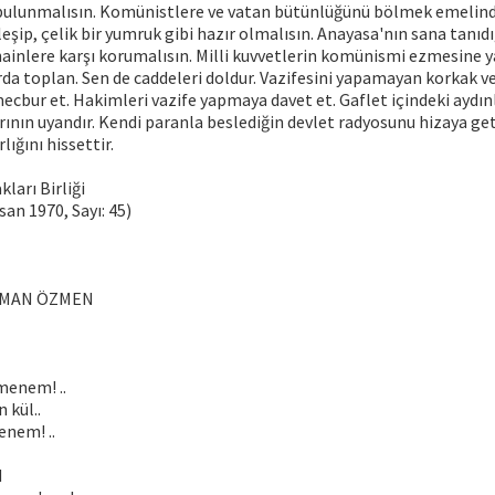
 bulunmalısın. Komünistlere ve vatan bütünlüğünü bölmek emelind
leşip, çelik bir yumruk gibi hazır olmalısın. Anayasa'nın sana tanıd
 hainlere karşı korumalısın. Milli kuvvetlerin komünismi ezmesine 
da toplan. Sen de caddeleri doldur. Vazifesini yapamayan korkak v
cbur et. Hakimleri vazife yapmaya davet et. Gaflet içindeki aydınla
rının uyandır. Kendi paranla beslediğin devlet radyosunu hizaya get
lığını hissettir.
ları Birliği
san 1970, Sayı: 45)
EYMAN ÖZMEN
menem! ..
 kül..
enem! ..
d