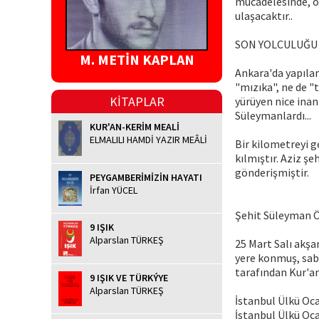
mücadelesinde, o
ulaşacaktır..
SON YOLCULUĞU
M. METİN KAPLAN
Ankara'da yapılan
"mızıka", ne de "
KİTAPLAR
yürüyen nice inan
Süleymanlardı...
KUR'AN-KERİM MEALİ
ELMALILI HAMDİ YAZIR MEÂLİ
Bir kilometreyi 
kılmıştır. Aziz 
gönderişmiştir.
PEYGAMBERİMİZİN HAYATI
İrfan YÜCEL
Şehit Süleyman Özm
9 IŞIK
Alparslan TÜRKEŞ
25 Mart Salı akşa
yere konmuş, sab
tarafından Kur'a
9 IŞIK VE TÜRKÝYE
Alparslan TÜRKEŞ
İstanbul Ülkü Ocak
İstanbul Ülkü Oca