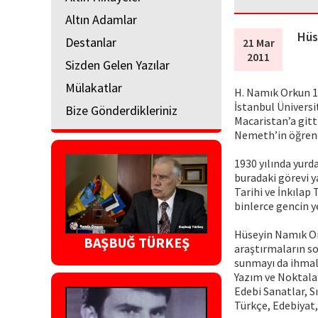
Altın Adamlar
Hüs
Destanlar
21 Mar
2011
Sizden Gelen Yazılar
Mülakatlar
H. Namık Orkun 19
İstanbul Üniversi
Bize Gönderdikleriniz
Macaristan’a git
Nemeth’in öğrenci
1930 yılında yurd
buradaki görevi y
Tarihi ve İnkılap 
binlerce gencin y
Hüseyin Namık Ork
BAŞBUĞ TÜRKEŞ
araştırmaların so
sunmayı da ihmal
Yazım ve Noktalam
Edebi Sanatlar, S
Türkçe, Edebiyat,