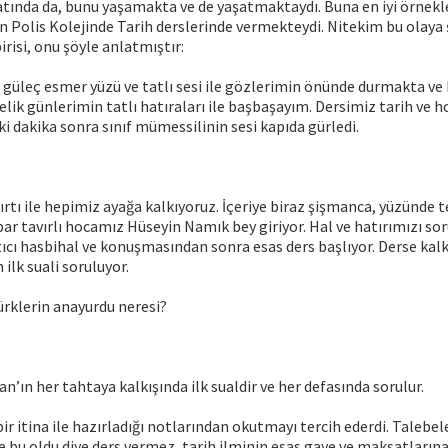
ında da, bunu yaşamakta ve de yaşatmaktaydı. Buna en iyi örnekle
 Polis Kolejinde Tarih derslerinde vermekteydi. Nitekim bu olaya 
irisi, onu şöyle anlatmıştır:
 güleç esmer yüzü ve tatlı sesi ile gözlerimin önünde durmakta ve
elik günlerimin tatlı hatıraları ile başbaşayım. Dersimiz tarih ve
r iki dakika sonra sınıf mümessilinin sesi kapıda gürledi.
kırtı ile hepimiz ayağa kalkıyoruz. İçeriye biraz şişmanca, yüzünde
ar tavırlı hocamız Hüseyin Namık bey giriyor. Hal ve hatırımızı s
tıcı hasbihal ve konuşmasından sonra esas ders başlıyor. Derse kal
 ilk suali soruluyor.
ürklerin anayurdu neresi?
n’ın her tahtaya kalkışında ilk sualdir ve her defasında sorulur.
ir itina ile hazırladığı notlarından okutmayı tercih ederdi. Talebel
te bu oldu diye ders vermez, tarih ilminin esas gaye ve maksatlarına