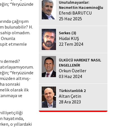
Unutulmayanlar:
eğin; “Yeryüzünde
Necmettin Hacıeminoğlu
Efendi BARUTCU
25 Haz 2025
larında çağrışım
im bulunabilir? H.
 sahip olmadım.
Serkes (3)
. Onunla
Hüdai KUŞ
tespit etmemle
22 Tem 2024
ÜLKÜCÜ HAREKET NASIL
anı demedi?
ENGELLENİR
 hatırlayamıyorum.
Orkun Özeller
eğin; “Yeryüzünde
03 Haz 2024
nümüzden altmış-
aha sonraki
nelik olarak ilk
Türkistanlılık 2
 tanımaya ve
Altan Çetin
28 Ara 2023
lliyetçiliği
un hayatında,
ken, o yıllardaki