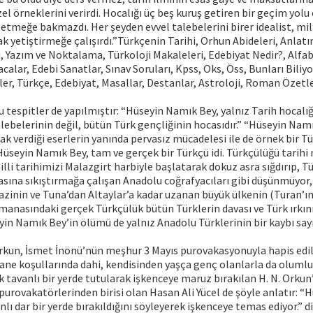
el örneklerini verirdi. Hocalığı üç beş kuruş getiren bir geçim yolu
etmeğe bakmazdı. Her şeyden evvel talebelerini birer idealist, mill
k yetiştirmeğe çalışırdı.”Türkçenin Tarihi, Orhun Abideleri, Anlat
 Yazım ve Noktalama, Türkoloji Makaleleri, Edebiyat Nedir?, Alfab
calar, Edebi Sanatlar, Sınav Soruları, Kpss, Oks, Öss, Bunları Bili
ler, Türkçe, Edebiyat, Masallar, Destanlar, Astroloji, Roman Özetle
 tespitler de yapılmıştır: “Hüseyin Namık Bey, yalnız Tarih hocalığ
ebelerinin değil, bütün Türk gençliğinin hocasıdır.” “Hüseyin Namık
rak verdiği eserlerin yanında pervasız mücadelesi ile de örnek bir 
“Hüseyin Namık Bey, tam ve gerçek bir Türkçü idi. Türkçülüğü tarih
illi tarihimizi Malazgirt harbiyle başlatarak dokuz asra sığdırıp, T
rasına sıkıştırmağa çalışan Anadolu coğrafyacıları gibi düşünmüyor, 
mazinin ve Tuna’dan Altaylar’a kadar uzanan büyük ülkenin (Turan’ın
 manasındaki gerçek Türkçülük bütün Türklerin davası ve Türk ırkın
in Namık Bey’in ölümü de yalnız Anadolu Türklerinin bir kaybı say
kun, İsmet İnönü’nün meşhur 3 Mayıs purovakasyonuyla hapis edile
ne koşullarında dahi, kendisinden yaşça genç olanlarla da olumlu
ık tavanlı bir yerde tutularak işkenceye maruz bırakılan H. N. Ork
rovakatörlerinden birisi olan Hasan Ali Yücel de şöyle anlatır: 
lı dar bir yerde bırakıldığını söyleyerek işkenceye temas ediyor.” d