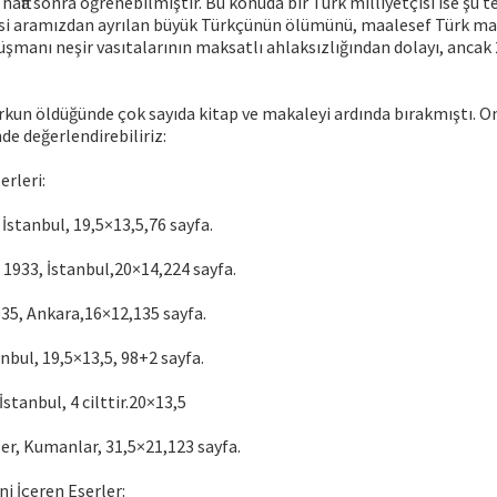
 hafta sonra öğrenebilmiştir. Bu konuda bir Türk milliyetçisi ise şu t
si aramızdan ayrılan büyük Türkçünün ölümünü, maalesef Türk ma
şmanı neşir vasıtalarının maksatlı ahlaksızlığından dolayı, ancak
kun öldüğünde çok sayıda kitap ve makaleyi ardında bırakmıştı. O
de değerlendirebiliriz:
erleri:
İstanbul, 19,5×13,5,76 sayfa.
, 1933, İstanbul,20×14,224 sayfa.
35, Ankara,16×12,135 sayfa.
anbul, 19,5×13,5, 98+2 sayfa.
İstanbul, 4 cilttir.20×13,5
er, Kumanlar, 31,5×21,123 sayfa.
ni İçeren Eserler: