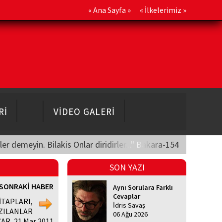
«
Ana Sayfa
» «
İlkelerimiz
»
Rİ
VİDEO GALERİ
üler demeyin. Bilakis Onlar diridirler..." Bakara-154
SON YAZI
SONRAKİ HABER
Aynı Sorulara Farklı
Cevaplar
İTAPLARI,
İdris Savaş
ZILANLAR
06 Ağu 2026
AR, 21 Mar 2011