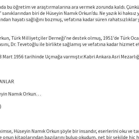
nda bu öğretim ve araştırmalarına ara vermek zorunda kaldı. Çünkü 
” sanıklarından biri de Hüseyin Namık Orkun’du. Ne yazık ki haksız
indan hayatı sağlığını bozmuş, vefatına kadar süren rahatsızlıkla
kun, Türk Milliyetçiler Derneği’ne destek olmuş, 1951'de Türk Oca
sını, Dr. Tevetoğlu ile birlikte sağlamış ve vefatına kadar hizmet e
 Mart 1956 tarihinde Uçmağa varmıştır.Kabri Ankara Asri Mezarlığ
LANLAR
üseyin Namık Orkun…
)
mse, Hüseyin Namık Orkun şöyle bir insandır, eserlerini oku ve t
e onun kitaplarından bazılarını bulup okudum, net bir şekilde hiç