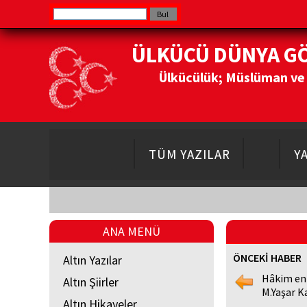
ÜLKÜCÜ DÜNYA G
Ülkücülük; Müslüman ve Do
TÜM YAZILAR
Y
ANA MENÜ
ÖNCEKİ HABER
Altın Yazılar
Hâkim en
Altın Şiirler
M.Yaşar K
Altın Hikayeler