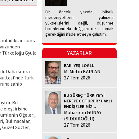
Bir önceki yazıda, büyük
medeniyetlerin yalnızca
yükselişlerini değil, düşünme
biçimlerindeki değişimi de anlamak
gerektiğini ifade etmeye çalıştım.
amamladıktan sonra
ı yüzünden
YAZARLAR
r Türkoloğu Gyula
BAKİ YEŞİLOĞLU
dı. Daha sonra
M. Metin KAPLAN
kültesi’nde Türk
27 Tem 2026
uuruna sahip
BU SÜREÇ TÜRKİYE’Yİ
NEREYE GÖTÜRÜR? HAKLI
uştur. Bu
ENDİŞELERİMİZ...
e eleştirisine
Muharrem GÜNAY
Cümlenin Öğeleri,
(SIDDIKOĞLU)
ri, Bulmacalar,
27 Tem 2026
, Güzel Sözler,