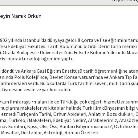
eyin Namık Orkun
02 yılında İstanbul’da dünyaya geldi. İlk,orta ve lise eğitimini t
tesi Edebiyat Fakültesi Tarih Bölümü’nü bitirdi. Derin tarih merak
ti. Orada Budapeşte Üniversitesi’nin Felsefe Bölümü’nde ünlü Maca
si olarak türkoloji öğrenimi yaptı.
a döndü ve Ankara Gazi Eğitim Enstitüsü tarih öğretmenliğine atan
anında Polis Koleji’nde, Devlet Konservatuarı’nda ve Ankara Tıp Fa
Tarihi dersleri verdi. Bu okullarda Türk tarihini seven, milli tarih ş
etişmesine vesile ve yardımcı oldu.
un ilmi araştırmaları ile de Türklüğe çok değerli hizmetler sunm
nuçlarını makaleler ve kitaplar halinde Türk ilim dünyasının bilgi v
 etmedi.Türkçenin Tarihi, Orhun Abideleri, Anlatım Bozuklukları, 
a, Türkoloji Makaleleri, Edebiyat Nedir?, Alfabelerimiz, Atasözle
ınav Soruları, Kpss, Oks, Öss, Bunları Biliyor musunuz?, Özlü Sözler
 Masallar, Destanlar, Astroloji, Roman Özetleri