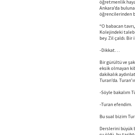
öğretmenlik hayat
Ankara’da bulunan
öğrencilerinden b
“O babacan tavrı,
Kolejindeki taleb
bey. Zil çaldı. Bi
-Dikkat…
Bir gürültü ve şa
eksik olmayan kib
dakikalık aydınla
Turan’da. Turan’ın
-Söyle bakalım T
-Turan efendim.
Bu sual bizim Tura
Derslerini büyük b
şu öldü, bu tarih