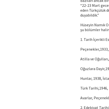
bazıları ancak bir
“22-23 Mart gece
eden Türkçülük dü
duyabildik.”
Hüseyin Namık Or
şu bölümler halin
1. Tarih İçerikli Es
Peçenekler,1933, 
Atilla ve Oğulları
Oğuzlara Dayir,19
Hunlar, 1938, İst
Türk Tarihi,1946, 
Avarlar, Peçenekl
2. Edebiyat Tarihi