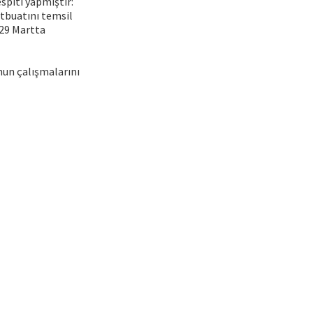
espiti yapmıştır:
tbuatını temsil
 29 Martta
nun çalışmalarını