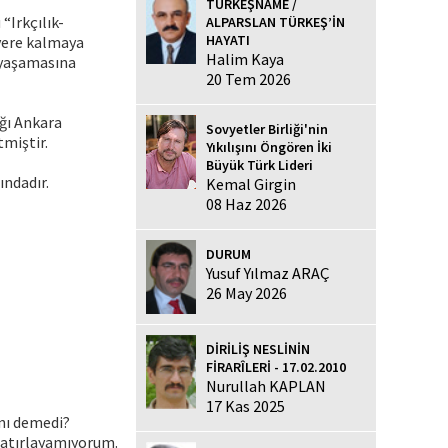
TÜRKEŞNAME /
“Irkçılık-
ALPARSLAN TÜRKEŞ’İN
HAYATI
 yere kalmaya
Halim Kaya
r yaşamasına
20 Tem 2026
ğı Ankara
Sovyetler Birliği'nin
tmiştir.
Yıkılışını Öngören İki
Büyük Türk Lideri
ındadır.
Kemal Girgin
08 Haz 2026
DURUM
Yusuf Yılmaz ARAÇ
26 May 2026
DİRİLİŞ NESLİNİN
FİRARÎLERİ - 17.02.2010
Nurullah KAPLAN
17 Kas 2025
anı demedi?
 hatırlayamıyorum.