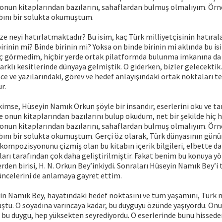
onun kitaplarından bazılarını, sahaflardan bulmuş olmalıyım. Örn
abını bir solukta okumuştum.
size neyi hatırlatmaktadır? Bu isim, kaç Türk milliyetçisinin hatıra
irinin mi? Binde birinin mi? Yoksa on binde birinin mi aklında bu is
iç görmedim, hiçbir yerde ortak pilatformda bulunma imkanına da
rklı kesitlerinde dünyaya gelmiştik. O giderken, bizler gelecektik
e ve yazılarındaki, görev ve hedef anlayışındaki ortak noktaları 
r.
mse, Hüseyin Namık Orkun şöyle bir insandır, eserlerini oku ve t
e onun kitaplarından bazılarını bulup okudum, net bir şekilde hiç
onun kitaplarından bazılarını, sahaflardan bulmuş olmalıyım. Örn
abını bir solukta okumuştum. Gerçi öz olarak, Türk dünyasının gü
 kompozisyonunu çizmiş olan bu kitabın içerik bilgileri, elbette d
aları tarafından çok daha geliştirilmiştir. Fakat benim bu konuya yö
erden birisi, H. N. Orkun Bey’inkiydi. Sonraları Hüseyin Namık Bey’i
üncelerini de anlamaya gayret ettim.
n Namık Bey, hayatındaki hedef noktasını ve tüm yaşamını, Türk mi
ştu. O soyadına varıncaya kadar, bu duyguyu özünde yaşıyordu. On
 bu duygu, hep yüksekten seyrediyordu. O eserlerinde bunu hisseder