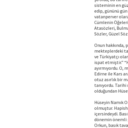
sisteminin en güz
edip, gününü gün 
vatanperver olara
Cümlenin Öğeleri,
Atasözleri, Bulma
Sözler, Güzel Söz
Onun hakkında, şu
mekteplerdeki tal
ve Türkiyatçı ola
ispat etmiştir.” 
ayırmıyordu. O, m
Edirne ile Kars a
otuz asırlık bir 
tanıyordu. Tarihi
olduğundan Hüsey
Hüseyin Namık Or
olmuştur. Hapisha
içersindeydi. Bas
dönemin önemli pu
Orkun, basık tavan