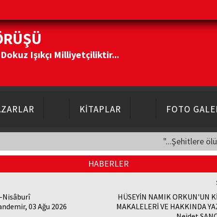
ÖRÜŞÜ
kuz Işıkçı Milliyetçiliktir...
AZARLAR
KİTAPLAR
FOTO GALE
"...Şehitlere öl
HABERLER
-Nisâburî
HÜSEYİN NAMIK ORKUN'UN K
andemir, 03 Ağu 2026
MAKALELERİ VE HAKKINDA YA
Nejdet SANÇ