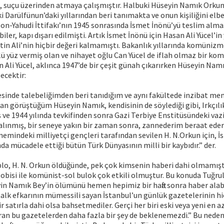
, suçu üzerinden atmaya çalışmıştır. Halbuki Hüseyin Namık Orkun
ki Darülfünun’daki yıllarından beri tanımakta ve onun kişiliğini elb
n-Yahudi İttifakı’nın 1945 sonrasında İsmet İnönü’yü teslim alması
biler, kapı dışarı edilmişti. Artık İsmet İnönü için Hasan Ali Yücel’in
tin Ali’nin hiçbir değeri kalmamıştı. Bakanlık yıllarında komünizme
lü yüz vermiş olan ve nihayet oğlu Can Yücel de iflah olmaz bir ko
 Ali Yücel, aklınca 1947’de bir çeşit günah çıkarırken Hüseyin Nam
ecektir:
esinde talebeliğimden beri tanıdığım ve aynı fakültede inzibat me
 görüştüğüm Hüseyin Namık, kendisinin de söylediği gibi, Irkçılık
 ve 1944 yılında tevkifinden sonra Gazi Terbiye Enstitüsündeki vaz
alınmış, bir seneye yakın bir zaman sonra, zannederim beraat ede
önemindeki milliyetçi gençleri tarafından sevilen H. N.Orkun için, İ
a mücadele ettiği bütün Türk Dünyasının milli bir kaybıdır.” der.
blo, H. N. Orkun öldüğünde, pek çok kimsenin haberi dahi olmamışt
lobisi ile komünist-sol bulok çok etkili olmuştur. Bu konuda Tuğru
in Namık Bey’in ölümünü hemen hepimiz bir hafta sonra haber alabi
halk efkarının mümessili sayan İstanbul’un günlük gazetelerinin hiç
 satırla dahi olsa bahsetmediler. Gerçi her biri eski veya yeni en 
ıran bu gazetelerden daha fazla bir şey de beklenemezdi.” Bu ned