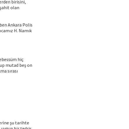
rden birisini,
şahit olan
 ben Ankara Polis
 hocamız H. Namık
 tebessüm hiç
orup mutad beş on
kma sırası
erine şu tarihte
 uygun bir tedris