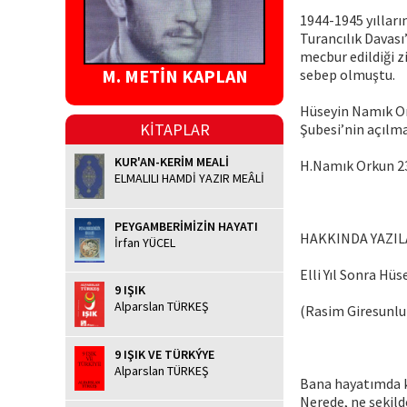
1944-1945 yılları
Turancılık Davası
mecbur edildiği z
M. METİN KAPLAN
sebep olmuştu.
Hüseyin Namık Or
KİTAPLAR
Şubesi’nin açılma
KUR'AN-KERİM MEALİ
H.Namık Orkun 23
ELMALILI HAMDİ YAZIR MEÂLİ
PEYGAMBERİMİZİN HAYATI
HAKKINDA YAZI
İrfan YÜCEL
Elli Yıl Sonra H
9 IŞIK
Alparslan TÜRKEŞ
(Rasim Giresunlu
9 IŞIK VE TÜRKÝYE
Alparslan TÜRKEŞ
Bana hayatımda ki
Nerede, ne şekild