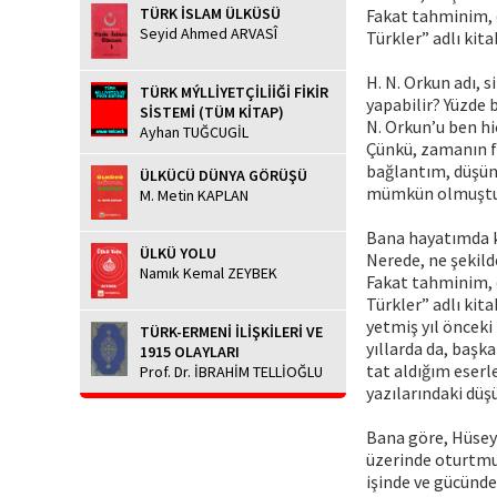
TÜRK İSLAM ÜLKÜSÜ
Fakat tahminim, 
Seyid Ahmed ARVASÎ
Türkler” adlı kit
H. N. Orkun adı, 
TÜRK MÝLLİYETÇİLİİĞİ FİKİR
yapabilir? Yüzde b
SİSTEMİ (TÜM KİTAP)
N. Orkun’u ben h
Ayhan TUĞCUGİL
Çünkü, zamanın fa
bağlantım, düşünc
ÜLKÜCÜ DÜNYA GÖRÜŞÜ
mümkün olmuştu
M. Metin KAPLAN
Bana hayatımda ki
ÜLKÜ YOLU
Nerede, ne şekild
Namık Kemal ZEYBEK
Fakat tahminim, 
Türkler” adlı kit
yetmiş yıl önceki
TÜRK-ERMENİ İLİŞKİLERİ VE
yıllarda da, başk
1915 OLAYLARI
tat aldığım eserl
Prof. Dr. İBRAHİM TELLİOĞLU
yazılarındaki düş
Bana göre, Hüseyi
üzerinde oturtmu
işinde ve gücünde