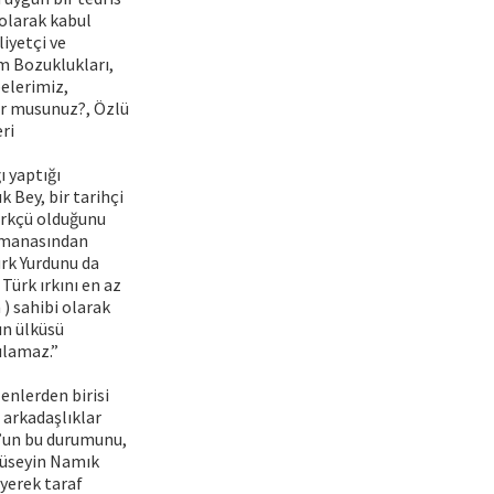
 olarak kabul
iyetçi ve
ım Bozuklukları,
elerimiz,
yor musunuz?, Özlü
ri
ı yaptığı
 Bey, bir tarihçi
Türkçü olduğunu
i manasından
ürk Yurdunu da
Türk ırkını en az
 ) sahibi olarak
ın ülküsü
ılamaz.”
nlerden birisi
 arkadaşlıklar
un’un bu durumunu,
“Hüseyin Namık
iyerek taraf