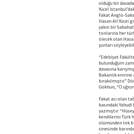
olduğu bir davada
Yücel İstanbul’da
Fakat Anglo-Sakso
Hasan Ali Yücel gi
yakın bir Sabahat
tonlarına her tür
ölecek olan Hasan
şunları söyleyebil
“Edebiyat Fakült
bulunduğum zaman
davasına karışmış
Bakanlık emrine 
bırakılmıştır.” D
Gökhun, “O uğrund
Fakat acı olan ta
basındaki Yahudi 
yazmıştır: “Hüsey
kendilerini Türk 
ölümünden tek bir
sinesinde barınd