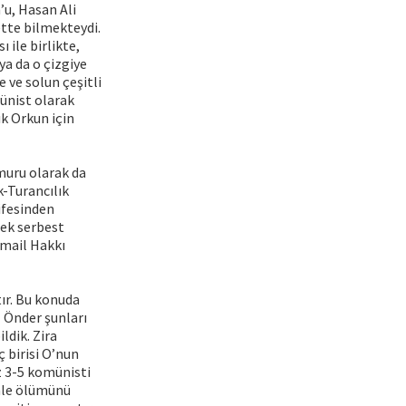
’u, Hasan Ali
ette bilmekteydi.
 ile birlikte,
 ya da o çizgiye
 ve solun çeşitli
münist olarak
ık Orkun için
muru olarak da
-Turancılık
ifesinden
rek serbest
smail Hakkı
ır. Bu konuda
l Önder şunları
ldik. Zira
 birisi O’nun
az 3-5 komünisti
enle ölümünü