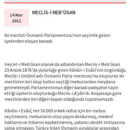
MECLİS-İ MEB'ÛSAN
14 Mar
2011
İki meclisli Osmanlı Parlamentosu'nun seçimle gelen
üyelerden oluşan kanadı.
Hey'et-i Meb'ûsan olarak da adlandırı­lan Meclis-i Meb'ûsan.
23 Aralık 1876'da yürürlüğe giren Kânûn-ı Esâsî'nin öngör­düğü
Meclİs-i Umûmî adlı Osmanlı Parla-mentosu'nu oluşturan iki
meclisten biri olup halkın seçtiği mebuslardan meydana
gelmekteydi. Parlamentonun diğer kana­dı padişahın tayin
ettiği üyelerin oluştur­duğu Meclis-i A'yân'dı. Anayasaya göre
meclislerden biri diğeri kapalı olduğunda toplanamazdı.
Kânûn-ı Esâsî, her S0.000 erkek nüfus için bir mebus
seçilmesini, mebusların otuz yaşını doldurmuş, medenî
haklarını ve itibarını kaybetmemiş, yabancı devlet imtiyazına
sahip olmayan, Türkçe bilen Osmanlı uyruklular arasından