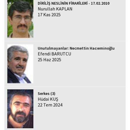
DİRİLİŞ NESLİNİN FİRARÎLERİ - 17.02.2010
Nurullah KAPLAN
17 Kas 2025
Unutulmayanlar: Necmettin Hacıeminoğlu
Efendi BARUTCU
25 Haz 2025
Serkes (3)
Hüdai KUŞ
22 Tem 2024