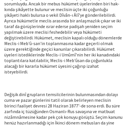
sorumluydu. Ancak bir mebus hükümet üyelerinden biri hak­
kında şikâyette bulunur ve meclisin üçte iki çoğunluğu
şikâyeti haklı bulursa o ve­kil Dîvân-ı Âlî'ye gönderilebilirdi.
Ayrıca hükümetle meclis arasında bir anlaşmaz­lık çıkar ve iki
taraf da görüşlerinde ısrar ederse padişah yeniden seçim
yapılmak üzere meclisi feshedebilir veya hüküme­ti
değiştirebilirdi. Hükümet, meclisin ka­palı olduğu dönemlerde
Meclis-i Meb'û-san'in toplanmasına kadar geçerli olmak
üzere gerektiğinde geçici kanunlar çıka­rabilirdi. Hükümet
üyeleri istediklerinde Meclis-i Umûmî'nin her iki kanadındaki
toplantılara katılabilir, Meclis-i Meb'ûsan da çoğunlukla
alacağı bir kararla hükü­met üyesini çağırıp izahat
isteyebilirdi.
Değişik dinî grupların temsilcilerinin bulunmasından dolayı
cuma ve pazar günlerini tatil olarak belirleyen meclisin
birinci faaliyet devresi 28 Haziran 1877'-de sona erdi. Bu süre
zarfında iç tüzüğün­den Osmanlı-Rus savaşına ve matbuat
nizâmnâmesine kadar pek çok konuyu görüştü. Seçim kanunu
henüz hazırlan­madığı için İkinci dönem mebusları da yi­ne