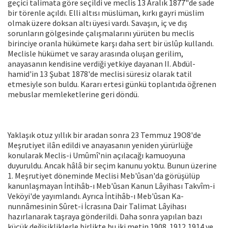
geçici talimata göre seçildi ve meclis 13 Aralık 1877"de sade
bir törenle açıldı. Elli altısı müslüman, kırkı gayri müslim
olmak üzere doksan altı üyesi vardı. Sa­vaşın, iç ve dış
sorunların gölgesinde ça­lışmalarını yürüten bu meclis
birinciye oranla hükümete karşı daha sert bir üs­lûp kullandı.
Meclisle hükümet ve saray arasında oluşan gerilim,
anayasanın ken­disine verdiği yetkiye dayanan II. Abdül-
hamid'in 13 Şubat 1878'de meclisi süre­siz olarak tatil
etmesiyle son buldu. Kara­rı ertesi günkü toplantıda öğrenen
me­buslar memleketlerine geri döndü.
Yaklaşık otuz yıllık bir aradan sonra 23 Temmuz 19O8'de
Meşrutiyet ilân edildi ve anayasanın yeniden yürürlüğe
konula­rak Meclis-i Umûmî'nin açılacağı kamuo­yuna
duyuruldu. Ancak hâlâ bir seçim ka­nunu yoktu. Bunun üzerine
1. Meşrutiyet döneminde Meclisi Meb'ûsan'da görüşü­lüp
kanunlaşmayan İntihâb-ı Meb'ûsan Kanun Lâyihası Takvîm-i
Veköyi'de ya­yımlandı. Ayrıca İntihâb-ı Meb'ûsan Ka­
nunnâmesinin Sûret-i İcrasına Dair Tali­mat Lâyihası
hazırlanarak taşraya gönde­rildi. Daha sonra yapılan bazı
küçük de­ğişikliklerle birlikte bu iki metin 1908. 1912,1914 ve