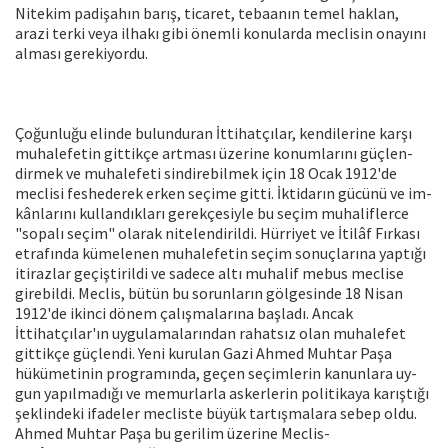
Nitekim padişahın barış, ticaret, tebaa­nın temel haklan,
arazi terki veya ilhakı gibi önemli konularda meclisin onayını
al­ması gerekiyordu.
Çoğunluğu elinde bulunduran İttihat­çılar, kendilerine karşı
muhalefetin gittik­çe artması üzerine konumlarını güçlen­
dirmek ve muhalefeti sindirebilmek için 18 Ocak 1912'de
meclisi feshederek er­ken seçime gitti. İktidarın gücünü ve im­
kânlarını kullandıkları gerekçesiyle bu se­çim muhaliflerce
"sopalı seçim" olarak nitelendirildi. Hürriyet ve İtilâf Fırkası
etrafında kümelenen muhalefetin seçim sonuçlarına yaptığı
itirazlar geçiştirildi ve sadece altı muhalif mebus meclise
gire­bildi. Meclis, bütün bu sorunların gölge­sinde 18 Nisan
1912'de ikinci dönem ça­lışmalarına başladı. Ancak
İttihatçılar'ın uygulamalarından rahatsız olan muhale­fet
gittikçe güçlendi. Yeni kurulan Gazi Ahmed Muhtar Paşa
hükümetinin prog­ramında, geçen seçimlerin kanunlara uy­
gun yapılmadığı ve memurlarla askerle­rin politikaya karıştığı
şeklindeki ifadeler mecliste büyük tartışmalara sebep oldu.
Ahmed Muhtar Paşa bu gerilim üzerine Meclis-