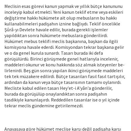
Meclisin esas görevi kanun yapmak ve yıllık bütçe kanununu
inceleyip kabul et­mekti. Yeni kanun teklif etme veya eski­leri
değiştirme hakkı hükümete ait olup mebusların bu hakkı
kullanabilmeleri padişahın iznine bağlıydı. Teklif öncelikle
Şûrâ-yı Devlete havale edilir, burada ge­rekli işlemler
yapıldıktan sonra hüküme­te mebuslara gönderilirdi.
Hükümet mebus teklifi meclis başkanına, başkan da ilgili
komisyona havale ederdi. Komis­yondan tekrar başkana gelir
ve o da ge­nel kurula sunardı. Tasarı burada iki de­fa
görüşülürdü. Birinci görüşmede genel hatlarıyla incelenir,
maddeleri okunur ve konu hakkında söz almak isteyenler be­
lirlenirdi. Beş gün sonra yapılan ikinci görüşmede maddeleri
tek tek müzakere edilirdi. Bütçe tasarıları fasıl fasıl tartışı­lır,
ardından da kanun veya bütçe tasarı­sının tamamı oylanırdı.
Mecliste kabul edilen tasarı Hey'et-i A'yân'a gönderilir,
burada da görüşülüp onaylandıktan son­ra padişahın
tasdikiyle kanunlaşırdı. Red­dedilen tasarılar ise o yıl içinde
tekrar meclis gündemine getirilemezdi.
Anayasaya göre hükümet meclise karşı değil padişaha karşı