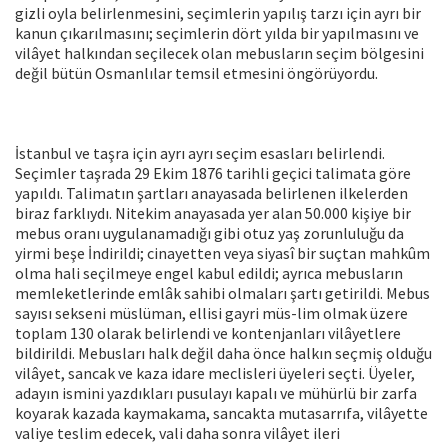
gizli oyla belirlenmesini, seçimlerin yapılış tarzı için ayrı bir
kanun çıkarılmasını; seçimlerin dört yılda bir yapılmasını ve
vilâyet hal­kından seçilecek olan mebusların seçim bölgesini
değil bütün Osmanlılar temsil etmesini öngörüyordu.
İstanbul ve taşra için ayrı ayrı seçim esasları belirlendi.
Seçimler taşrada 29 Ekim 1876 tarihli geçici talimata göre
ya­pıldı. Talimatın şartları anayasada belir­lenen ilkelerden
biraz farklıydı. Nitekim anayasada yer alan 50.000 kişiye bir
me­bus oranı uygulanamadığı gibi otuz yaş zorunluluğu da
yirmi beşe İndirildi; cina­yetten veya siyasî bir suçtan mahkûm
ol­ma hali seçilmeye engel kabul edildi; ay­rıca mebusların
memleketlerinde emlâk sahibi olmaları şartı getirildi. Mebus
sa­yısı sekseni müslüman, ellisi gayri müs-lim olmak üzere
toplam 130 olarak belir­lendi ve kontenjanları vilâyetlere
bildiril­di. Mebusları halk değil daha önce halkın seçmiş olduğu
vilâyet, sancak ve kaza ida­re meclisleri üyeleri seçti. Üyeler,
adayın ismini yazdıkları pusulayı kapalı ve mü­hürlü bir zarfa
koyarak kazada kayma­kama, sancakta mutasarrıfa, vilâyette
valiye teslim edecek, vali daha sonra vilâyet ileri