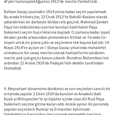
iA'yân'ınoluruyla4 Ağustos 1912'de meclisi feshettirdi.
Balkan Savaşı yüzünden 1914 yılına ka­dar seçim yapılamadı.
Bu arada İttihat­çılar, 23 Ocak 1913'te Babıâli Baskını ola­rak
adlandırılan bir darbeyle iktidarı ele geçirdi. Mahmud Şevket
Paşa'nın öldü­rülmesi üzerine kurulan Said Halim Paşa
hükümeti seçim hazırlıklarına başladı. O zamana kadar siyasî
iktidarı perde arka­sından yönlendiren İttihat ve Terakki Ce­
miyeti artık ön plana çıktı ve seçimlere tek başına katıldı. 14
Mayıs 1914'te açılan ve I. Dünya Savaşı yıllarında muhalefet
ol­maksızın bir savaş meclisi olarak faaliyet­lerini sürdüren
meclis pek çok geçici ka­nun çıkardı. Mondros Mütarekesi'nin
ardından 21 Aralık 1918'de Padişah Vah-deddin tarafından
feshedildi.
II. Meşrutiyet döneminin dördüncü ve son seçimleri sancılı bir
ortamda yapıldı. 2 Ekim 1919'da kurulan ve Anadolu'daki
Kuvâ-yi Milliyyeciler'le iyi ilişkiler içinde olan Ali Rızâ Paşa
hükümeti seçime git­me kararı aldı. Aralık ayının ilk yarısında
yapılan seçimlere Rumlar ve Ermeniler katılmadı.
Vahdeddin'in hastalığını ileri sürerek gelmediği meclisin