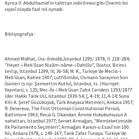
Ayrıca II. Abdülhamid'in taht­tan indirilmesi gibi Önemli bir
siyasî olay­da faal rol oynadı.
Bibliyografya :
Ahmed Midhat, Üss-iİnkıiâb,İstanbul 1295/ 1878, II. 218-284;
"Heyet-i Meb'ûsan Nizâm-nâme-i Dahilîsi", Düstur, Birinci
tertip, İstan­bul 1299, IV, 36-58; M. K., Türkiye'de Meclis-i
Meb'ûsan, Kahire 1907; LütfiSimâvi, Osmanlı Sarayının Son
Günleri (s.nşr. Şemsettin Kutlu), İstanbul, ts. (Hürriyet
Yayınlan), s. 125; Mec-İİs-i Meb'ûsan Zabıt Ceridesi: 1293/1877
(der. Hakkı Tank Us), İstanbul 1939-54, [, 4-19; 11,4-14; Suna
Kili-A. Şeref Gözübüyük, Türk Anaya­sa Metinleri, Ankara 1957;
R. Devereux, The First Ottoman Constitutional Period,
Baltimore 1963; Recai G. Okandan. Âmme Hukukumu­zun A
nahattarı, İstanbul 1977; Servet Arma­ğan, "Memleketimizde
İlk Parlamento Seçim­leri", Armağan: Kanun-u Esasî'nin 100.
Yılı, Ankara 1978, s. 149-167; Tank Zafer Tunaya. Türkiye'de