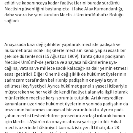
edildi ve kapanıncaya kadar faali­yetlerini burada sürdürdü.
Meclisin gü­venliğini başlangıçta İtfaiye Alay Kuman­danlığı,
daha sonra ise yeni kurulan Mec­lis-i Umûmî Muhafız Bölüğü
sağladı.
Anayasada bazı değişiklikler yapılarak meclisle padişah ve
hükümet arasındaki ilişkilerle meclisin kendi yapısı esaslı bir
şekilde düzenlendi (15 Ağustos 1909). Tahta çıkan padişahın
Meclis-i Umûmî'-de şeriata ve anayasa hükümlerine uya­
cağına, vatana ve millete sadık kalacağı-na dair yemin etmesi
esası getirildi. Diğer Önemli değişiklik de hükümet üyelerinin
sadrazam tarafından belirlenip padişa­hın onayıyla tayin
edilmesi keyfiyetiydi. Ayrıca hükümet genel siyaseti itibariyle
müştereken ve her vekil de kendi faaliyet alanıyla ilgili olarak
münferiden meclise karşı sorumlu tutuldu. Artık neşredilen
kanunların üzerinde hükümet üyelerinin yanında padişahın da
imzasının bulunma­sı anayasal bir zorunluluktu. Ayrıca padi­
şahın meclisi feshedebilme prosedürü zorlaştırılarak bunun
için Meclis-i A'yân'ın da onayını alması şartı getirildi. Fakat
meclis üzerinde hâkimiyet kurmak iste­yen İttihatçılar 28