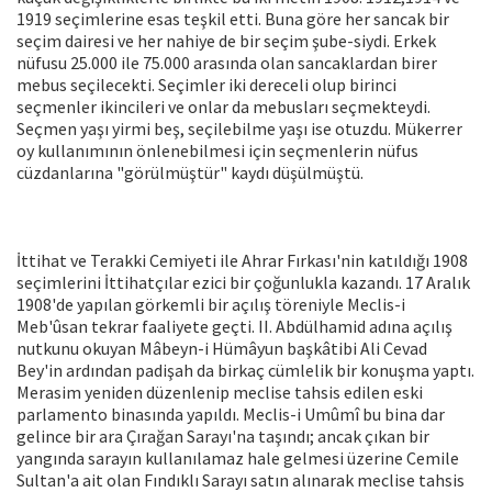
1919 seçimlerine esas teş­kil etti. Buna göre her sancak bir
seçim dairesi ve her nahiye de bir seçim şube-siydi. Erkek
nüfusu 25.000 ile 75.000 arasında olan sancaklardan birer
mebus seçilecekti. Seçimler iki dereceli olup bi­rinci
seçmenler ikincileri ve onlar da me­busları seçmekteydi.
Seçmen yaşı yirmi beş, seçilebilme yaşı ise otuzdu. Müker­rer
oy kullanımının önlenebilmesi için seç­menlerin nüfus
cüzdanlarına "görülmüş­tür" kaydı düşülmüştü.
İttihat ve Terakki Cemiyeti ile Ahrar Fırkası'nin katıldığı 1908
seçimlerini İtti­hatçılar ezici bir çoğunlukla kazandı. 17 Aralık
1908'de yapılan görkemli bir açılış töreniyle Meclis-i
Meb'ûsan tekrar faali­yete geçti. II. Abdülhamid adına açılış
nutkunu okuyan Mâbeyn-i Hümâyun baş­kâtibi Ali Cevad
Bey'in ardından padişah da birkaç cümlelik bir konuşma yaptı.
Merasim yeniden düzenlenip meclise tah­sis edilen eski
parlamento binasında yapıldı. Meclis-i Umûmî bu bina dar
gelince bir ara Çırağan Sarayı'na taşındı; ancak çıkan bir
yangında sarayın kullanılamaz hale gelmesi üzerine Cemile
Sultan'a ait olan Fındıklı Sarayı satın alınarak meclise tahsis