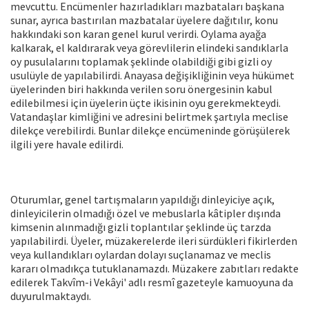
mevcuttu. Encümenler hazır­ladıkları mazbataları başkana
sunar, ay­rıca bastırılan mazbatalar üyelere dağıtı­lır, konu
hakkındaki son karan genel ku­rul verirdi. Oylama ayağa
kalkarak, el kal­dırarak veya görevlilerin elindeki sandık­larla
oy pusulalarını toplamak şeklinde olabildiği gibi gizli oy
usulüyle de yapıla­bilirdi. Anayasa değişikliğinin veya hükü­met
üyelerinden biri hakkında verilen soru önergesinin kabul
edilebilmesi için üyelerin üçte ikisinin oyu gerekmektey­di.
Vatandaşlar kimliğini ve adresini be­lirtmek şartıyla meclise
dilekçe verebilirdi. Bunlar dilekçe encümeninde görüşü­lerek
ilgili yere havale edilirdi.
Oturumlar, genel tartışmaların yapıldı­ğı dinleyiciye açık,
dinleyicilerin olmadığı özel ve mebuslarla kâtipler dışında
kim­senin alınmadığı gizli toplantılar şeklinde üç tarzda
yapılabilirdi. Üyeler, müzake­relerde ileri sürdükleri fikirlerden
veya kullandıkları oylardan dolayı suçlanamaz ve meclis
kararı olmadıkça tutuklana­mazdı. Müzakere zabıtları redakte
edile­rek Takvîm-i Vekâyi' adlı resmî gazetey­le kamuoyuna da
duyurulmaktaydı.