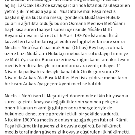
açılışı 12 Ocak 1920'de savaş şartlarında İstanbul'a ula­şabilen
yetmiş iki mebusla yapıldı. Mus­tafa Kemal Paşa meclis
başkanlığına kut­lama mesajı gönderdi. Müdâfaa-i Hukuk-
çular'ın ağırlıkta olduğu bu son Osmanlı Meclis-i Meb'ûsanı
hayli kısa süren faali­yet süresi içerisinde Mîsâk-ı Millî
Beyannâmesi'ni ilân etti. 1 6 Mart 1920'de İs­tanbul İtilâf
kuvvetleri tarafından işgal edildi ve İngilizler bir süre sonra
Meclis-i Meb'ûsan'ı basarak Rauf (Orbay) Bey baş­ta olmak
üzere bazı Müdâfaa-i Hukukçu mebusları tutuklayıp Limni'ye
ve Malta'ya sürdü. Bunun üzerine varlığını kanıtla­mak isteyen
meclis kendi iradesiyle oturumlarına ara verdi; nihayet 11
Nisan'da padişah iradesiyle kapatıldı. On iki gün sonra 23
Nisan'da Ankara'da Büyük Mil­let Meclisi açıldı ve mebusların
bir kısmı Ankara'ya geçerek yeni meclise katıldı.
Meclis-i Meb'ûsan II. Meşrutiyet döne­minde etkin bir yasama
süreci geçirdi. Anayasa değişikliklerinin yanında pek çok
önemli kanun çıkardığı gibi gensoru öner­geleriyle de
hükümeti denetleme göre­vini etkili bir şekilde sürdürdü.
Nitekim 1909"da meclisle anlaşmazlığa düşen Kıb­rıslı Kâmil
Paşa hükümetini güvensizlik oyuyla düşürdü. Bu hükümet
meclis ta­rafından güvensizlik oyuyla düşürülen ilk hükümetti.