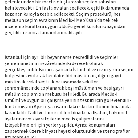
gelenlerinden bir meclis oluş­turarak seçilen şahısları
belirleyecekti. En fazla oy alan seçilecek, eşitlik durumun­da
kazanan kurayla tesbit edilecekti. Seçim prosedürü, her
mebusun seçim ev­rakının Meclis-i Meb'ûsan'da tek tek
incelenip kurallara uygun olduğu genel ku­rulun onayından
geçtikten sonra tamamlanmaktaydı.
İstanbul için ayrı bir beyanname neşre­dildi ve seçimler
şehremânetinin nezâre­tinde iki dereceli olarak
gerçekleştirildi. Birinci aşamada İstanbul ve civarı yirmi seçim
bölgesine ayrılarak her daire biri müslüman, diğeri gayri
müslim iki vekil seçti. İkinci aşamada vekiller
şehremânetinde toplanarak beşi müslüman ve beşi gayri
müslim toplam on mebusu belirledi. Bu arada Meclis-i
Umûmî'ye uygun bir çalışma yerinin tesbiti için görevlendiri­
len komisyon Ayasofya civarındaki eski darülfünun binasında
karar kıldı. Tâdil ve tamir edilen binada padişahın, hükümet
üyelerinin ve ziyaretçilerin meclis çalış­malarını
izleyebilmeleri için yerler yapıl­dı. Ayrıca konuşmaları
zaptetmek üzere bir yazı heyeti oluşturuldu ve stenograf­lar
istihdam edildi.