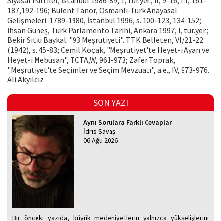
Siyasal Partiler, İstanbul 1986-89, 1, tür.yer.; il, 9-16; III, 161-
187,192-196; Bülent Tanor, Osmanlı-Türk Anayasal
Gelişmeleri: 1789-1980, İstanbul 1996, s. 100-123, 134-152;
ihsan Güneş, Türk Parlamento Tarihi, Ankara 1997, I, tür.yer.;
Bekir Sıtkı Baykal. "93 Meşru­tiyeti". TTK Belleten, VI/21-22
(1942), s. 45-83; Cemil Koçak, "Meşrutiyet'te Heyet-i Ayan ve
Heyet-i Mebusan", TCTA,W, 961-973; Zafer Toprak,
"Meşrutiyet'te Seçimler ve Seçim Mev­zuatı", a.e., IV, 973-976.
Ali Akyıldız
SON YAZI
Aynı Sorulara Farklı Cevaplar
İdris Savaş
06 Ağu 2026
Bir önceki yazıda, büyük medeniyetlerin yalnızca yükselişlerini