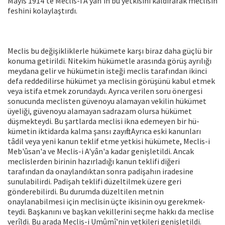
Mayıs 1914'te Meclis-i A'yân'ın bu yetkisini kaldırarak meclisin
feshini kolaylaştırdı.
Meclis bu değişikliklerle hükümete kar­şı biraz daha güçlü bir
konuma getirildi. Nitekim hükümetle arasında görüş ayrı­lığı
meydana gelir ve hükümetin isteği meclis tarafından ikinci
defa reddedilir­se hükümet ya meclisin görüşünü kabul etmek
veya istifa etmek zorundaydı. Ayrıca verilen soru önergesi
sonucunda meclisten güvenoyu alamayan vekilin hü­kümet
üyeliği, güvenoyu alamayan sad­razam olursa hükümet
düşmekteydi. Bu şartlarda meclisi ikna edemeyen bir hü­
kümetin iktidarda kalma şansı zayıftı. Ay­rıca eski kanunları
tâdil veya yeni kanun teklif etme yetkisi hükümete, Meclis-i
Meb'ûsan'a ve Meclis-i A'yân'a kadar ge­nişletildi. Ancak
meclislerden birinin ha­zırladığı kanun teklifi diğeri
tarafından da onaylandıktan sonra padişahın irade­sine
sunulabilirdi. Padişah teklifi düzel­tilmek üzere geri
gönderebilirdi. Bu du­rumda düzeltilen metnin
onaylanabilmesi için meclisin üçte ikisinin oyu gerekmek­
teydi. Başkanını ve başkan vekillerini seç­me hakkı da meclise
verîldi. Bu arada Meclis-i Umûmî'nin yetkileri genişletildi.