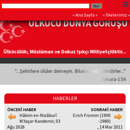
«
Ana Sayfa
» «
İlkelerimiz
»
ÜLKÜCÜ DÜNYA GÖRÜŞÜ
Ülkücülük; Müslüman ve Dokuz Işıkçı Milliyetçiliktir...
"...Şehitlere ölüler demeyin. Bilakis Onlar diridirler..."
Bakara-154
HABERLER
ÖNCEKİ HABER
SONRAKİ HABER
Hâkim en-Nisâburî
Erich Fromm (1900
M.Yaşar Kandemir, 03
-1980)
Ağu 2026
, 14 Mar 2011