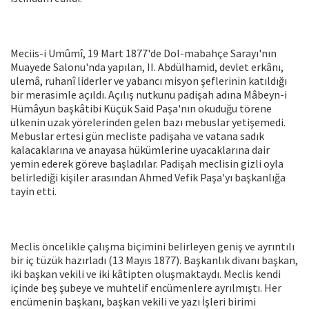
Meciis-i Umûmî, 19 Mart 1877'de Dol-mabahçe Sarayı'nın
Muayede Salonu'nda yapılan, II. Abdülhamid, devlet erkânı,
ulemâ, ruhanî liderler ve yabancı misyon şeflerinin katıldığı
bir merasimle açıldı. Açılış nutkunu padişah adına Mâbeyn-i
Hümâyun başkâtibi Küçük Said Paşa'nın okuduğu törene
ülkenin uzak yörelerin­den gelen bazı mebuslar yetişemedi.
Me­buslar ertesi gün mecliste padişaha ve vatana sadık
kalacaklarına ve anayasa hükümlerine uyacaklarına dair
yemin ede­rek göreve başladılar. Padişah meclisin gizli oyla
belirlediği kişiler arasından Ahmed Vefik Paşa'yı başkanlığa
tayin etti.
Meclis öncelikle çalışma biçimini belir­leyen geniş ve ayrıntılı
bir iç tüzük hazır­ladı (13 Mayıs 1877). Başkanlık divanı baş­kan,
iki başkan vekili ve iki kâtipten oluş­maktaydı. Meclis kendi
içinde beş şubeye ve muhtelif encümenlere ayrılmıştı. Her
encümenin başkanı, başkan vekili ve yazı İşleri birimi