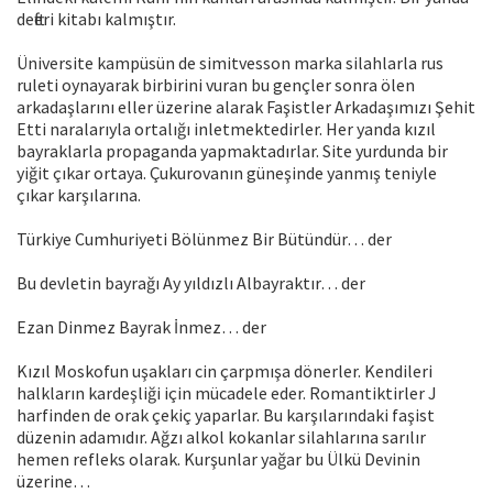
defteri kitabı kalmıştır.
Üniversite kampüsün de simitvesson marka silahlarla rus
ruleti oynayarak birbirini vuran bu gençler sonra ölen
arkadaşlarını eller üzerine alarak Faşistler Arkadaşımızı Şehit
Etti naralarıyla ortalığı inletmektedirler. Her yanda kızıl
bayraklarla propaganda yapmaktadırlar. Site yurdunda bir
yiğit çıkar ortaya. Çukurovanın güneşinde yanmış teniyle
çıkar karşılarına.
Türkiye Cumhuriyeti Bölünmez Bir Bütündür… der
Bu devletin bayrağı Ay yıldızlı Albayraktır… der
Ezan Dinmez Bayrak İnmez… der
Kızıl Moskofun uşakları cin çarpmışa dönerler. Kendileri
halkların kardeşliği için mücadele eder. Romantiktirler J
harfinden de orak çekiç yaparlar. Bu karşılarındaki faşist
düzenin adamıdır. Ağzı alkol kokanlar silahlarına sarılır
hemen refleks olarak. Kurşunlar yağar bu Ülkü Devinin
üzerine…