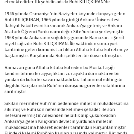
etmektedirler. İlk şehidin adı da Ruhi KILIÇKIRAN’dır.
1946 yılında Osmaniye’nin Raziyeler köyünde dünyaya gelen
Ruhi KILIÇKIRAN, 1966 yılında girdiği Ankara Üniversitesi
İlahiyat Fakültesini kazanarak Ankara’ya gelmiş ve Ankara
Atatürk Öğrenci Yurdu namı değer Site Yurduna yerleşmiştir.
1968 yılında Ankaranın soğuk kış gününde Ramazan- ı Şerifte
niyetli ağızdır Ruhi KILIÇKIRAN. İftar vaktinden sonra yurt
kantinine gelen komünist artıkları Allaha kitaba küfretmeye
başlamıştır. Karşılarında Ruhi çelikten bir duvar olmuştur.
Ramazan günü Allaha kitaba küfreden bu Moskof aşığı
kendini bilmezler ayyaşlıktan zor ayakta durmakta ve bir
yandan da küfürler savurmaktadırlar. Tahammül edilir gibi
değildir. Karşılarında Ruhi’nin duruşunu görenler silahlarına
sarılmıştır.
Sıkılan mermiler Ruhi’nin bedeninde milletin mukaddesatına
sıkılmış ve Ruhi son nefesinde kelime-i şehadet ile son
nefesini vermiştir. Ailesinden helallik alıp Çukurovadan
Ankara’ya gelen Kılıçkıran devletin yurdunda milletin
mukaddesatına hakaret edenler tarafından kurşunlanmıştır.
Elindeki kalemi Ruhi’nin kanları arasında kalmıştır. Bir yanda