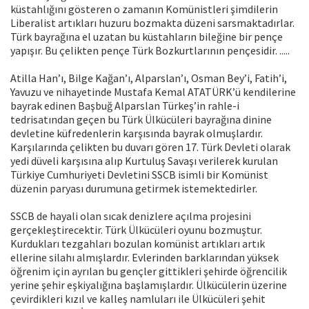
küstahlığını gösteren o zamanın Komünistleri şimdilerin
Liberalist artıkları huzuru bozmakta düzeni sarsmaktadırlar.
Türk bayrağına el uzatan bu küstahların bileğine bir pençe
yapışır. Bu çelikten pençe Türk Bozkurtlarının pençesidir. .....
Atilla Han’ı, Bilge Kağan’ı, Alparslan’ı, Osman Bey’i, Fatih’i,
Yavuzu ve nihayetinde Mustafa Kemal ATATÜRK’ü kendilerine
bayrak edinen Başbuğ Alparslan Türkeş’in rahle-i
tedrisatından geçen bu Türk Ülkücüleri bayrağına dinine
devletine küfredenlerin karşısında bayrak olmuşlardır.
Karşılarında çelikten bu duvarı gören 17. Türk Devleti olarak
yedi düveli karşısına alıp Kurtuluş Savaşı verilerek kurulan
Türkiye Cumhuriyeti Devletini SSCB isimli bir Komünist
düzenin paryası durumuna getirmek istemektedirler.
SSCB de hayali olan sıcak denizlere açılma projesini
gerçekleştirecektir. Türk Ülkücüleri oyunu bozmuştur.
Kurdukları tezgahları bozulan komünist artıkları artık
ellerine silahı almışlardır. Evlerinden barklarından yüksek
öğrenim için ayrılan bu gençler gittikleri şehirde öğrencilik
yerine şehir eşkiyalığına başlamışlardır. Ülkücülerin üzerine
çevirdikleri kızıl ve kalleş namluları ile Ülkücüleri şehit