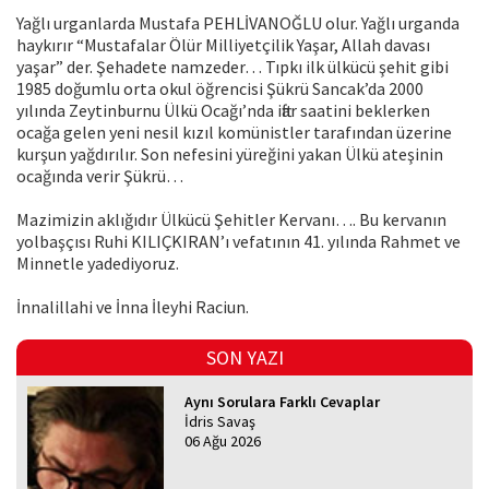
Yağlı urganlarda Mustafa PEHLİVANOĞLU olur. Yağlı urganda
haykırır “Mustafalar Ölür Milliyetçilik Yaşar, Allah davası
yaşar” der. Şehadete namzeder… Tıpkı ilk ülkücü şehit gibi
1985 doğumlu orta okul öğrencisi Şükrü Sancak’da 2000
yılında Zeytinburnu Ülkü Ocağı’nda iftar saatini beklerken
ocağa gelen yeni nesil kızıl komünistler tarafından üzerine
kurşun yağdırılır. Son nefesini yüreğini yakan Ülkü ateşinin
ocağında verir Şükrü…
Mazimizin aklığıdır Ülkücü Şehitler Kervanı…. Bu kervanın
yolbaşçısı Ruhi KILIÇKIRAN’ı vefatının 41. yılında Rahmet ve
Minnetle yadediyoruz.
İnnalillahi ve İnna İleyhi Raciun.
SON YAZI
Aynı Sorulara Farklı Cevaplar
İdris Savaş
06 Ağu 2026