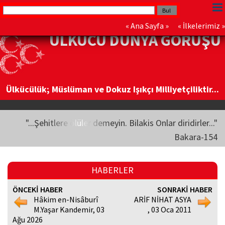
«
Ana Sayfa
» «
İlkelerimiz
»
ÜLKÜCÜ DÜNYA GÖRÜŞÜ
Ülkücülük; Müslüman ve Dokuz Işıkçı Milliyetçiliktir...
"...Şehitlere ölüler demeyin. Bilakis Onlar diridirler..."
Bakara-154
HABERLER
ÖNCEKİ HABER
SONRAKİ HABER
Hâkim en-Nisâburî
ARİF NİHAT ASYA
M.Yaşar Kandemir, 03
, 03 Oca 2011
Ağu 2026