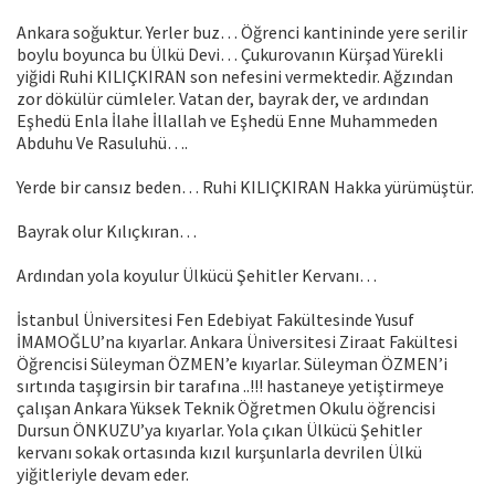
Ankara soğuktur. Yerler buz… Öğrenci kantininde yere serilir
boylu boyunca bu Ülkü Devi… Çukurovanın Kürşad Yürekli
yiğidi Ruhi KILIÇKIRAN son nefesini vermektedir. Ağzından
zor dökülür cümleler. Vatan der, bayrak der, ve ardından
Eşhedü Enla İlahe İllallah ve Eşhedü Enne Muhammeden
Abduhu Ve Rasuluhü….
Yerde bir cansız beden… Ruhi KILIÇKIRAN Hakka yürümüştür.
Bayrak olur Kılıçkıran…
Ardından yola koyulur Ülkücü Şehitler Kervanı…
İstanbul Üniversitesi Fen Edebiyat Fakültesinde Yusuf
İMAMOĞLU’na kıyarlar. Ankara Üniversitesi Ziraat Fakültesi
Öğrencisi Süleyman ÖZMEN’e kıyarlar. Süleyman ÖZMEN’i
sırtında taşıgirsin bir tarafına ..!!! hastaneye yetiştirmeye
çalışan Ankara Yüksek Teknik Öğretmen Okulu öğrencisi
Dursun ÖNKUZU’ya kıyarlar. Yola çıkan Ülkücü Şehitler
kervanı sokak ortasında kızıl kurşunlarla devrilen Ülkü
yiğitleriyle devam eder.