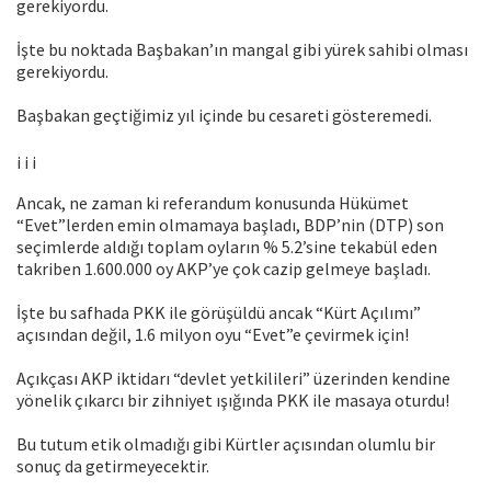
gerekiyordu.
İşte bu noktada Başbakan’ın mangal gibi yürek sahibi olması
gerekiyordu.
Başbakan geçtiğimiz yıl içinde bu cesareti gösteremedi.
¡ ¡ ¡
Ancak, ne zaman ki referandum konusunda Hükümet
“Evet”lerden emin olmamaya başladı, BDP’nin (DTP) son
seçimlerde aldığı toplam oyların % 5.2’sine tekabül eden
takriben 1.600.000 oy AKP’ye çok cazip gelmeye başladı.
İşte bu safhada PKK ile görüşüldü ancak “Kürt Açılımı”
açısından değil, 1.6 milyon oyu “Evet”e çevirmek için!
Açıkçası AKP iktidarı “devlet yetkilileri” üzerinden kendine
yönelik çıkarcı bir zihniyet ışığında PKK ile masaya oturdu!
Bu tutum etik olmadığı gibi Kürtler açısından olumlu bir
sonuç da getirmeyecektir.