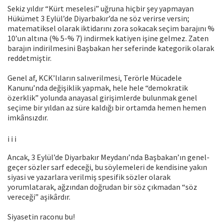
Sekiz yıldır “Kürt meselesi” uğruna hiçbir şey yapmayan
Hükümet 3 Eylül’de Diyarbakır’da ne söz verirse versin;
matematiksel olarak iktidarını zora sokacak seçim barajını %
10’un altına (% 5-% 7) indirmek katiyen işine gelmez. Zaten
barajın indirilmesini Başbakan her seferinde kategorik olarak
reddetmiştir.
Genel af, KCK’lıların salıverilmesi, Terörle Mücadele
Kanunu’nda değişiklik yapmak, hele hele “demokratik
özerklik” yolunda anayasal girişimlerde bulunmak genel
seçime bir yıldan az süre kaldığı bir ortamda hemen hemen
imkânsızdır.
¡ ¡ ¡
Ancak, 3 Eylül’de Diyarbakır Meydanı’nda Başbakan’ın genel-
geçer sözler sarf edeceği, bu söylemeleri de kendisine yakın
siyasi ve yazarlara verilmiş spesifik sözler olarak
yorumlatarak, ağzından doğrudan bir söz çıkmadan “söz
vereceği” aşikârdır.
Siyasetin raconu bu!