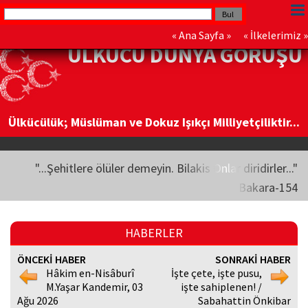
«
Ana Sayfa
» «
İlkelerimiz
»
ÜLKÜCÜ DÜNYA GÖRÜŞÜ
Ülkücülük; Müslüman ve Dokuz Işıkçı Milliyetçiliktir...
"...Şehitlere ölüler demeyin. Bilakis Onlar diridirler..."
Bakara-154
HABERLER
ÖNCEKİ HABER
SONRAKİ HABER
Hâkim en-Nisâburî
İşte çete, işte pusu,
M.Yaşar Kandemir, 03
işte sahiplenen! /
Ağu 2026
Sabahattin Önkibar