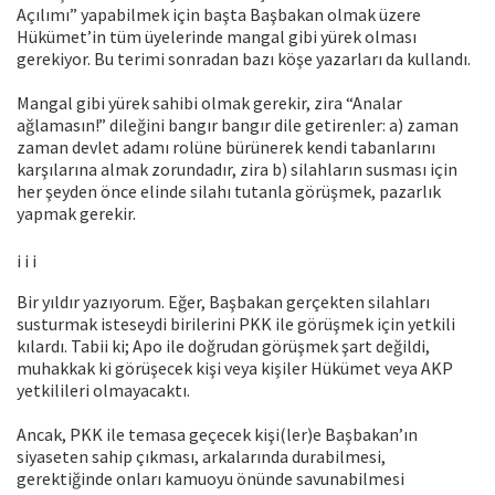
Açılımı” yapabilmek için başta Başbakan olmak üzere
Hükümet’in tüm üyelerinde mangal gibi yürek olması
gerekiyor. Bu terimi sonradan bazı köşe yazarları da kullandı.
Mangal gibi yürek sahibi olmak gerekir, zira “Analar
ağlamasın!” dileğini bangır bangır dile getirenler: a) zaman
zaman devlet adamı rolüne bürünerek kendi tabanlarını
karşılarına almak zorundadır, zira b) silahların susması için
her şeyden önce elinde silahı tutanla görüşmek, pazarlık
yapmak gerekir.
¡ ¡ ¡
Bir yıldır yazıyorum. Eğer, Başbakan gerçekten silahları
susturmak isteseydi birilerini PKK ile görüşmek için yetkili
kılardı. Tabii ki; Apo ile doğrudan görüşmek şart değildi,
muhakkak ki görüşecek kişi veya kişiler Hükümet veya AKP
yetkilileri olmayacaktı.
Ancak, PKK ile temasa geçecek kişi(ler)e Başbakan’ın
siyaseten sahip çıkması, arkalarında durabilmesi,
gerektiğinde onları kamuoyu önünde savunabilmesi