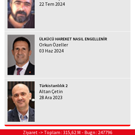
22 Tem 2024
ÜLKÜCÜ HAREKET NASIL ENGELLENİR
Orkun Özeller
03 Haz 2024
Türkistanlılık 2
Altan Çetin
28 Ara 2023
Ziyaret -> Toplam : 315,62 M - Bugn : 247796