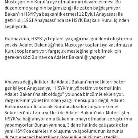
Müsteşarı’nın Kurul’a üye olmalarının devam etmesi. Bu
düzenleme yargının bağımsızlığı ile zaten bağdaşmıyor.
Bakan’ın HSYK’ya başkanlık etmesi 12 Eylül Anayasası ile
getirildi, 1961 Anayasası’nda ise HSYK Başkanı Kurul içinden
seçiliyordu.
Halihazırda, HSYK’yı toplantıya çağırma, gündemi oluşturma
yetkisi Adalet Bakanlığı’nda. Müsteşar toplantıya katılmazsa
Kurul toplanamıyor. Yargıçlık mesleğine girebilmek için
gereken sözlü sınavı da Adalet Bakanlığı yapıyor.
Anayasa değişiklikleri ile Adalet Bakanı’nın yetkileri beter
genişliyor. Anayasa’ya, “HSYK’nın yönetim ve temsilinin
Adalet Bakanı’na ait olduğu” yolunda bir cümle ekleniyor.
Yargı erkinin yönetiminden yargı mensupları değil, Adalet
Bakanı sorumlu olacak. Kurulacak sekretaryanın Genel
Sekreteri’ni atama yetkisi de Adalet Bakanı’nda. Müfettişler
HSYK’ya bağlanıyor ama Bakan’ın onayı olmadan soruşturma
yapamıyorlar. Bunun yanında, 3 daire halinde çalışacak olan
yeni HSYK’da dairelerin oluşumu ve işbölümünün kanunla
düzenleneceği belirtiliyor. Böylelikle hükümet istediği