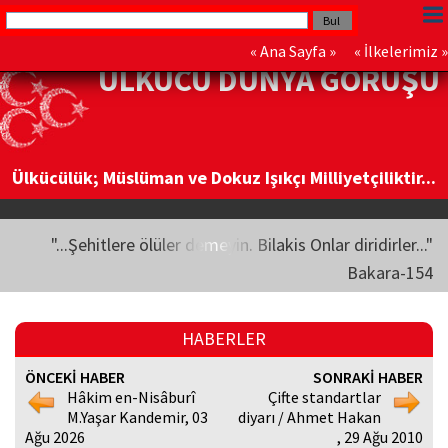
«
Ana Sayfa
» «
İlkelerimiz
»
ÜLKÜCÜ DÜNYA GÖRÜŞÜ
Ülkücülük; Müslüman ve Dokuz Işıkçı Milliyetçiliktir...
"...Şehitlere ölüler demeyin. Bilakis Onlar diridirler..."
Bakara-154
HABERLER
ÖNCEKİ HABER
SONRAKİ HABER
Hâkim en-Nisâburî
Çifte standartlar
M.Yaşar Kandemir, 03
diyarı / Ahmet Hakan
Ağu 2026
, 29 Ağu 2010