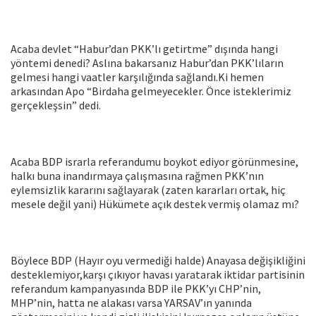
Acaba devlet “Habur’dan PKK’lı getirtme” dışında hangi
yöntemi denedi? Aslına bakarsanız Habur’dan PKK’lıların
gelmesi hangi vaatler karşılığında sağlandı.Ki hemen
arkasından Apo “Birdaha gelmeyecekler. Önce isteklerimiz
gerçekleşsin” dedi.
Acaba BDP israrla referandumu boykot ediyor görünmesine,
halkı buna inandırmaya çalışmasına rağmen PKK’nın
eylemsizlik kararını sağlayarak (zaten kararları ortak, hiç
mesele değil yani) Hükümete açık destek vermiş olamaz mı?
Böylece BDP (Hayır oyu vermediği halde) Anayasa değişikliğini
desteklemiyor,karşı çıkıyor havası yaratarak iktidar partisinin
referandum kampanyasında BDP ile PKK’yı CHP’nin,
MHP’nin, hatta ne alakası varsa YARSAV’ın yanında