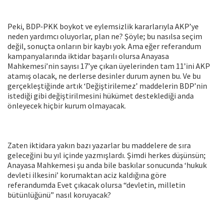
Peki, BDP-PKK boykot ve eylemsizlik kararlarıyla AKP’ye
neden yardımcı oluyorlar, plan ne? Şöyle; bu nasılsa seçim
değil, sonuçta onların bir kaybı yok. Ama eğer referandum
kampanyalarında iktidar başarılı olursa Anayasa
Mahkemesi’nin sayısı 17’ye çıkan üyelerinden tam 11’ini AKP
atamış olacak, ne derlerse desinler durum aynen bu. Ve bu
gerçekleştiğinde artık ‘Değiştirilemez’ maddelerin BDP’nin
istediği gibi değiştirilmesini hükümet desteklediği anda
önleyecek hiçbir kurum olmayacak.
Zaten iktidara yakın bazı yazarlar bu maddelere de sıra
geleceğini bu yıl içinde yazmışlardı. Şimdi herkes düşünsün;
Anayasa Mahkemesi şu anda bile baskılar sonucunda ‘hukuk
devleti ilkesini’ korumaktan aciz kaldığına göre
referandumda Evet çıkacak olursa “devletin, milletin
bütünlüğünü” nasıl koruyacak?