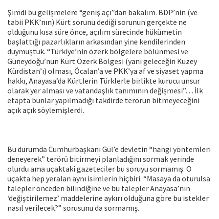
Şimdi bu gelişmelere “geniş açı”dan bakalım. BDP’nin (ve
tabii PKK’nın) Kürt sorunu dediği sorunun gerçekte ne
olduğunu kısa süre önce, açılım sürecinde hükümetin
başlattığı pazarlıkların arkasından yine kendilerinden
duymuştuk. “Türkiye’nin özerk bölgelere bölünmesi ve
Güneydoğu’nun Kürt Özerk Bölgesi (yani geleceğin Kuzey
Kürdistan’ı) olması, Öcalan’a ve PKK’ya af ve siyaset yapma
hakkı, Anayasa’da Kürtlerin Türklerle birlikte kurucu unsur
olarak yer alması ve vatandaşlık tanımının değişmesi”… İlk
etapta bunlar yapılmadığı takdirde terörün bitmeyeceğini
açık açık söylemişlerdi.
Bu durumda Cumhurbaşkanı Gül’e devletin “hangi yöntemleri
deneyerek” terörü bitirmeyi planladığını sormak yerinde
olurdu ama uçaktaki gazeteciler bu soruyu sormamış. O
uçakta hep yeralan aynı isimlerin hiçbiri: “Masaya da oturulsa
talepler önceden bilindiğine ve bu talepler Anayasa’nın
‘değiştirilemez’ maddelerine aykırı olduğuna göre bu istekler
nasıl verilecek?” sorusunu da sormamış.