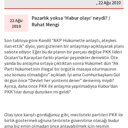
, 22 Ağu 2010
Pazarlık yoksa ‘Habur olayı’ neydi? /
22 Ağu
Ruhat Mengi
2010
Son tabloya göre Kandil “AKP Hükümetle anlaştı, ateşkes
ilan ettik” diyor, yani gizlenen bir anlaşmayı açıklayarak planı
sabote ediyor. Eğer bu da planın bir parçası değilse PKK lideri
Öcalan’la Karayılan farklı planlar peşindeler demektir. Öte
yanda bu anlaşma ortaya çıktıktan sonra Hükümet dün “Ak
Parti hükümetinin illegal bir örgütle masaya oturmasının
söz konusu olmadığını” açıkladı. İyi ama Cumhurbaşkanı Gül
iki gün önce “Devlet her yöntemi dener” dememiş miydi?
Ayrıca, daha önce PKK ile anlaşma yapılmadıysa Habur’dan
PKK’lılar durup dururken mi geldi?
Olay iyice karıştı gördüğünüz gibi, meclisteki partileri PKK ile
birlik göstermek uğruna teröriste güvenilirse olacağı budur
ama biz emin olmadan önce anlayabilmek için resmin