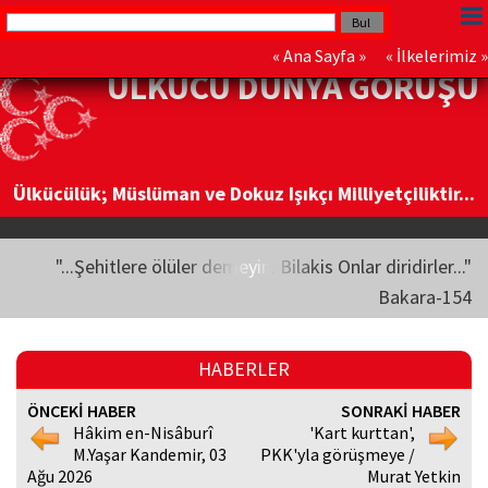
«
Ana Sayfa
» «
İlkelerimiz
»
ÜLKÜCÜ DÜNYA GÖRÜŞÜ
Ülkücülük; Müslüman ve Dokuz Işıkçı Milliyetçiliktir...
"...Şehitlere ölüler demeyin. Bilakis Onlar diridirler..."
Bakara-154
HABERLER
ÖNCEKİ HABER
SONRAKİ HABER
Hâkim en-Nisâburî
'Kart kurttan',
M.Yaşar Kandemir, 03
PKK'yla görüşmeye /
Ağu 2026
Murat Yetkin