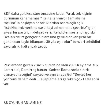
BDP daha çok kısa süre öncesine kadar “Artık tek kişinin
burnunun kanamaması” ile ilgilenmiyor tam aksine
“açılım”la başlayan pazarlıklardan sonra açık açık
“isteklerimiz verilmezse ülkeyi cehenneme çeviririz” gibi
siyasi bir parti için dehşet verici tehditleri seslendiriyordu.
Öcalan “Kürt gençlerinin arasına gerillalar karışırsa bir
günün can kaybı bilançosu 30 yıla eşit olur” benzeri tehdidini
savuralı iki hafta ancak geçti.
Peki aradan geçen kısacık sürede ne oldu ki PKK eylemsizlik
kararı aldı, Demirtaş bunun “Sadece Ramazanla sınırlı
olmayabileceğini” söyledi ve aynı sırada Gül “Devlet her
yöntemi dener” dedi... Cevaplamaları gereken çok fazla soru
var.
BU OYUNUN ANLAMI NE