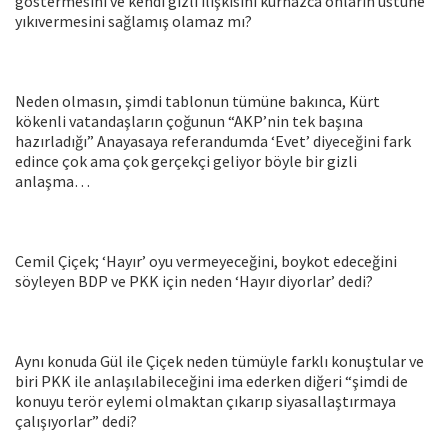
göstermesini ve kendi gizli ilişkisini kurnazca onların üstüne
yıkıvermesini sağlamış olamaz mı?
Neden olmasın, şimdi tablonun tümüne bakınca, Kürt
kökenli vatandaşların çoğunun “AKP’nin tek başına
hazırladığı” Anayasaya referandumda ‘Evet’ diyeceğini fark
edince çok ama çok gerçekçi geliyor böyle bir gizli
anlaşma…
Cemil Çiçek; ‘Hayır’ oyu vermeyeceğini, boykot edeceğini
söyleyen BDP ve PKK için neden ‘Hayır diyorlar’ dedi?
Aynı konuda Gül ile Çiçek neden tümüyle farklı konuştular ve
biri PKK ile anlaşılabileceğini ima ederken diğeri “şimdi de
konuyu terör eylemi olmaktan çıkarıp siyasallaştırmaya
çalışıyorlar” dedi?