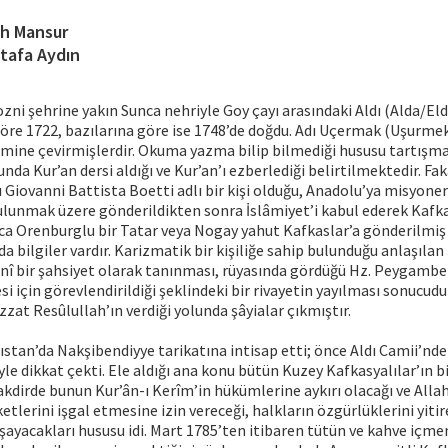
h Mansur
tafa Aydın
zni şehrine yakın Sunca nehriyle Goy çayı arasındaki Aldı (Alda/El
öre 1722, bazılarına göre ise 1748’de doğdu. Adı Uçermak (Uşurmek
mine çevirmişlerdir. Okuma yazma bilip bilmediği hususu tartışm
unda Kur’an dersi aldığı ve Kur’an’ı ezberlediği belirtilmektedir. F
lı Giovanni Battista Boetti adlı bir kişi olduğu, Anadolu’ya misyoner
ulunmak üzere gönderildikten sonra İslâmiyet’i kabul ederek Kafka
yrıca Orenburglu bir Tatar veya Nogay yahut Kafkaslar’a gönderilmiş
da bilgiler vardır. Karizmatik bir kişiliğe sahip bulunduğu anlaşıla
nî bir şahsiyet olarak tanınması, rüyasında gördüğü Hz. Peygambe
si için görevlendirildiği şeklindeki bir rivayetin yayılması sonucud
zzat Resûlullah’ın verdiği yolunda şâyialar çıkmıştır.
stan’da Nakşibendiyye tarikatına intisap etti; önce Aldı Camii’nd
yle dikkat çekti. Ele aldığı ana konu bütün Kuzey Kafkasyalılar’ın b
akdirde bunun Kur’ân-ı Kerîm’in hükümlerine aykırı olacağı ve Alla
tlerini işgal etmesine izin vereceği, halkların özgürlüklerini yitire
şayacakları hususu idi. Mart 1785’ten itibaren tütün ve kahve içm