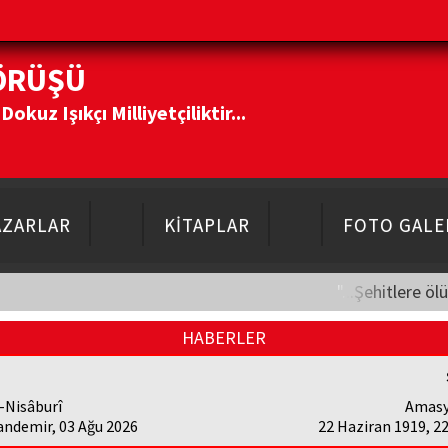
ÖRÜŞÜ
kuz Işıkçı Milliyetçiliktir...
AZARLAR
KİTAPLAR
FOTO GALE
"...Şehitlere öl
HABERLER
-Nisâburî
Amasy
andemir, 03 Ağu 2026
22 Haziran 1919, 2