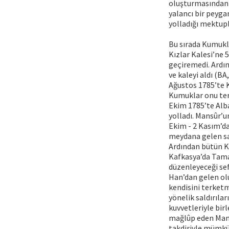
oluşturmasından ç
yalancı bir peyga
yolladığı mektupl
Bu sırada Kumukl
Kızlar Kalesi’ne 
geçiremedi. Ardın
ve kaleyi aldı (BA
Ağustos 1785’te Kı
Kumuklar onu terk
Ekim 1785’te Alb
yolladı. Mansûr’u
Ekim - 2 Kasım’d
meydana gelen sav
Ardından bütün K
Kafkasya’da Taman
düzenleyeceği sef
Han’dan gelen ol
kendisini terketm
yönelik saldırıla
kuvvetleriyle bir
mağlûp eden Mansû
takdiriyle mümkün