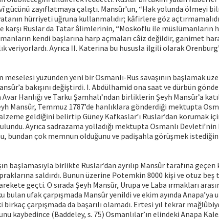
 gücünü zayıflatmaya çalıştı. Mansûr’un, “Hak yolunda ölmeyi bilm
vatanın hürriyeti uğruna kullanmalıdır; kâfirlere göz açtırmamalıdı
karşı Ruslar da Tatar âlimlerinin, “Moskoflu ile müslümanların ha
manların kendi başlarına harp açmaları câiz değildir, ganimet har
lık veriyorlardı. Ayrıca II. Katerina bu hususla ilgili olarak Orenburg
an meselesi yüzünden yeni bir Osmanlı-Rus savaşının başlamak üze
nsûr’a bakışını değiştirdi. I. Abdülhamid ona saat ve dürbün gönder
 Avar Hanlığı ve Tarku Şamhalı’ndan birliklerin Şeyh Mansûr’a katı
 Şeyh Mansûr, Temmuz 1787’de hanlıklara gönderdiği mektupta Osm
alzeme geldiğini belirtip Güney Kafkaslar’ı Ruslar’dan korumak içi
ulundu. Ayrıca sadrazama yolladığı mektupta Osmanlı Devleti’nin 
nu, bundan çok memnun olduğunu ve padişahla görüşmek istediğini 
şın başlamasıyla birlikte Ruslar’dan ayrılıp Mansûr tarafına geçen 
praklarına saldırdı. Bunun üzerine Potemkin 8000 kişi ve otuz beş t
rekete geçti. O sırada Şeyh Mansûr, Urupa ve Laba ırmakları arası
ku bulan ufak çarpışmada Mansûr yenildi ve ekim ayında Anapa’ya ul
i birkaç çarpışmada da başarılı olamadı. Ertesi yıl tekrar mağlûbiy
ğunu kaybedince (Baddeley, s. 75) Osmanlılar’ın elindeki Anapa Kales