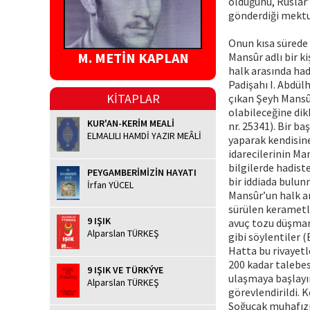
olduğunu, Ruslar’
gönderdiği mektup
Onun kısa sürede 
M. METİN KAPLAN
Mansûr adlı bir k
halk arasında had
Padişahı I. Abdül
KİTAPLAR
çıkan Şeyh Mansûr
olabileceğine dik
KUR'AN-KERİM MEALİ
nr. 25341). Bir b
ELMALILI HAMDİ YAZIR MEÂLİ
yaparak kendisine
idarecilerinin Man
bilgilerde hadist
PEYGAMBERİMİZİN HAYATI
bir iddiada bulunm
İrfan YÜCEL
Mansûr’un halk ar
sürülen kerametle
9 IŞIK
avuç tozu düşman
Alparslan TÜRKEŞ
gibi söylentiler 
Hatta bu rivayetl
200 kadar talebesi
9 IŞIK VE TÜRKÝYE
ulaşmaya başlayı
Alparslan TÜRKEŞ
görevlendirildi. 
Soğucak muhafızı