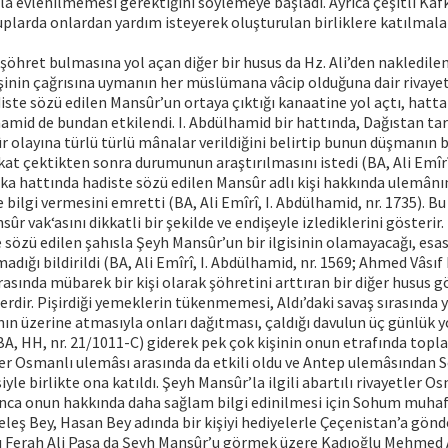
la evlenilmemesi gerektiğini söylemeye başladı. Ayrıca çeşitli Kaf
larda onlardan yardım isteyerek oluşturulan birliklere katılmaları
şöhret bulmasına yol açan diğer bir husus da Hz. Ali’den nakledilen
işinin çağrısına uymanın her müslümana vâcip olduğuna dair rivaye
iste sözü edilen Mansûr’un ortaya çıktığı kanaatine yol açtı, hatt
hamid de bundan etkilendi. I. Abdülhamid bir hattında, Dağıstan ta
 olayına türlü türlü mânalar verildiğini belirtip bunun düşmanın bi
kat çektikten sonra durumunun araştırılmasını istedi (BA, Ali Emîrî
aşka hattında hadiste sözü edilen Mansûr adlı kişi hakkında ulemân
 bilgi vermesini emretti (BA, Ali Emîrî, I. Abdülhamid, nr. 1735). 
sûr vak‘asını dikkatli bir şekilde ve endişeyle izlediklerini gösteri
e sözü edilen şahısla Şeyh Mansûr’un bir ilgisinin olamayacağı, es
adığı bildirildi (BA, Ali Emîrî, I. Abdülhamid, nr. 1569; Ahmed Vâsıf E
asında mübarek bir kişi olarak şöhretini arttıran bir diğer husus gö
rdir. Pişirdiği yemeklerin tükenmemesi, Aldı’daki savaş sırasında y
ın üzerine atmasıyla onları dağıtması, çaldığı davulun üç günlük 
(BA, HH, nr. 21/1011-C) giderek pek çok kişinin onun etrafında topl
er Osmanlı ulemâsı arasında da etkili oldu ve Antep ulemâsından S
yle birlikte ona katıldı. Şeyh Mansûr’la ilgili abartılı rivayetler 
nca onun hakkında daha sağlam bilgi edinilmesi için Sohum muhaf
Keleş Bey, Hasan Bey adında bir kişiyi hediyelerle Çeçenistan’a gönde
 Ferah Ali Paşa da Şeyh Mansûr’u görmek üzere Kadıoğlu Mehmed 