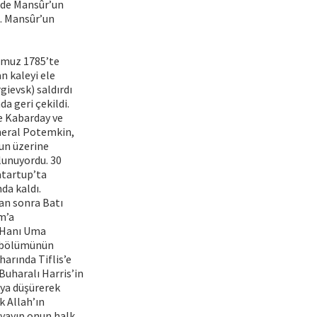
erde Mansûr’un
). Mansûr’un
mmuz 1785’te
n kaleyi ele
gievsk) saldırdı
da geri çekildi.
ne Kabarday ve
eneral Potemkin,
un üzerine
lunuyordu. 30
atartup’ta
da kaldı.
an sonra Batı
m’a
r Hanı Uma
k bölümünün
arında Tiflis’e
Buharalı Harris’in
uya düşürerek
k Allah’ın
 yayıp onun halk