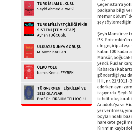
TÜRK İSLAM ÜLKÜSÜ
Çeçenistan’a yoll
Seyid Ahmed ARVASÎ
padişaha bilgi v
memur oldum” dedi
şey söylemediğini,
TÜRK MÝLLİYETÇİLİİĞİ FİKİR
SİSTEMİ (TÜM KİTAP)
Şeyh Mansûr ve t
Ayhan TUĞCUGİL
P.S. Potemkin’in e
ele geçirip ateşe 
ÜLKÜCÜ DÜNYA GÖRÜŞÜ
kalan 100 kadar a
M. Metin KAPLAN
Mansûr, Soğucak K
yendi. Ruslar kar
ÜLKÜ YOLU
Kabarda (Kabartay
Namık Kemal ZEYBEK
gönderdiği yazıda
HH, nr. 21/1011-B
ederken aynı zama
TÜRK-ERMENİ İLİŞKİLERİ VE
taşıyordu. Şeyh M
1915 OLAYLARI
tehdit oluşturabi
Prof. Dr. İBRAHİM TELLİOĞLU
Anadolu’ya ve Hic
yer verilmesi, yi
boylarındaki bazı
harekete geçilmes
Kırım’ın kaybı do