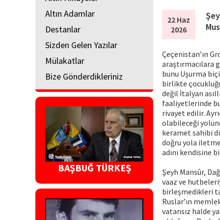
Altın Adamlar
Şey
22 Haz
Mus
Destanlar
2026
Sizden Gelen Yazılar
Çeçenistan’ın Gro
Mülakatlar
araştırmacılara g
bunu Uşurma biçi
Bize Gönderdikleriniz
birlikte çocukluğ
değil İtalyan asıl
faaliyetlerinde b
rivayet edilir. A
olabileceği yolun
keramet sahibi di
doğru yola iletme
adını kendisine bi
BAŞBUĞ TÜRKEŞ
Şeyh Mansûr, Dağı
vaaz ve hutbeleri
birleşmedikleri t
Ruslar’ın memleke
vatansız halde ya