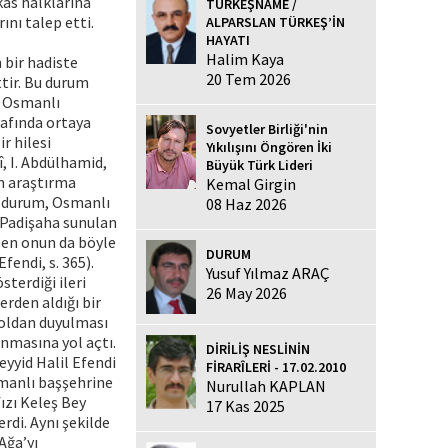
kas halklarına
TÜRKEŞNAME /
nı talep etti.
ALPARSLAN TÜRKEŞ’İN
HAYATI
Halim Kaya
 bir hadiste
20 Tem 2026
ttir. Bu durum
a Osmanlı
rafında ortaya
Sovyetler Birliği'nin
r hilesi
Yıkılışını Öngören İki
, I. Abdülhamid,
Büyük Türk Lideri
ın araştırma
Kemal Girgin
Bu durum, Osmanlı
08 Haz 2026
r. Padişaha sunulan
asen onun da böyle
DURUM
fendi, s. 365).
Yusuf Yılmaz ARAÇ
sterdiği ileri
26 May 2026
erden aldığı bir
yoldan duyulması
anmasına yol açtı.
DİRİLİŞ NESLİNİN
eyyid Halil Efendi
FİRARÎLERİ - 17.02.2010
Osmanlı başşehrine
Nurullah KAPLAN
ızı Keleş Bey
17 Kas 2025
rdi. Aynı şekilde
Ağa’yı