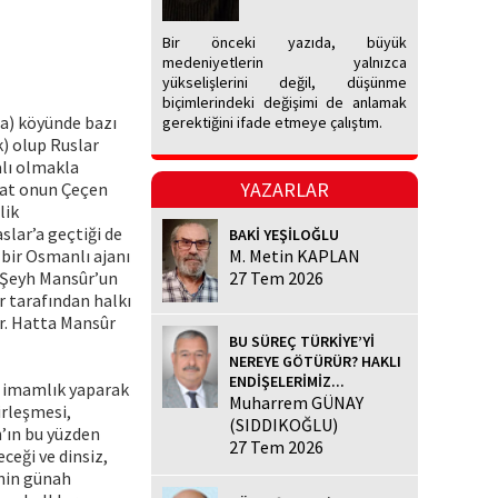
Bir önceki yazıda, büyük
medeniyetlerin yalnızca
yükselişlerini değil, düşünme
biçimlerindeki değişimi de anlamak
da) köyünde bazı
gerektiğini ifade etmeye çalıştım.
) olup Ruslar
alı olmakla
YAZARLAR
akat onun Çeçen
lik
slar’a geçtiği de
BAKİ YEŞİLOĞLU
 bir Osmanlı ajanı
M. Metin KAPLAN
n Şeyh Mansûr’un
27 Tem 2026
r tarafından halkı
ur. Hatta Mansûr
BU SÜREÇ TÜRKİYE’Yİ
NEREYE GÖTÜRÜR? HAKLI
ENDİŞELERİMİZ...
e imamlık yaparak
Muharrem GÜNAY
irleşmesi,
(SIDDIKOĞLU)
h’ın bu yüzden
27 Tem 2026
ceği ve dinsiz,
enin günah