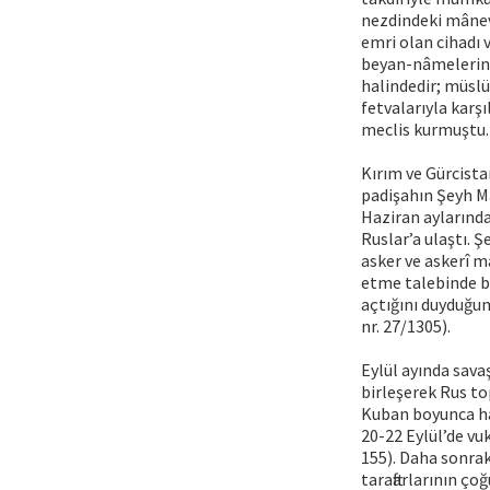
nezdindeki mânevî
emri olan cihadı 
beyan-nâmelerine 
halindedir; müslü
fetvalarıyla karşı
meclis kurmuştu.
Kırım ve Gürcist
padişahın Şeyh Ma
Haziran aylarında
Ruslar’a ulaştı.
asker ve askerî m
etme talebinde b
açtığını duyduğu
nr. 27/1305).
Eylül ayında sava
birleşerek Rus to
Kuban boyunca ha
20-22 Eylül’de vu
155). Daha sonrak
taraftarlarının ço