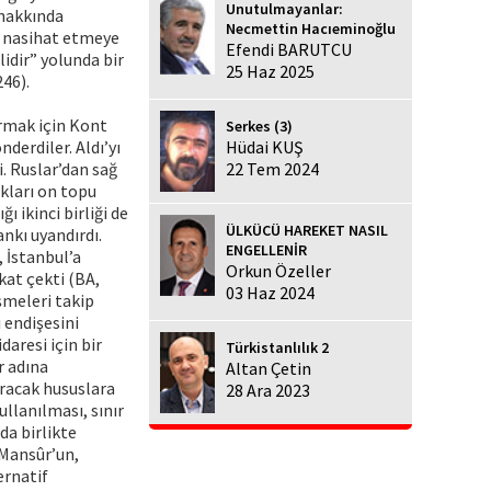
Unutulmayanlar:
 hakkında
Necmettin Hacıeminoğlu
e nasihat etmeye
Efendi BARUTCU
idir” yolunda bir
25 Haz 2025
246).
ırmak için Kont
Serkes (3)
nderdiler. Aldı’yı
Hüdai KUŞ
i. Ruslar’dan sağ
22 Tem 2024
ıkları on topu
 ikinci birliği de
ÜLKÜCÜ HAREKET NASIL
ankı uyandırdı.
ENGELLENİR
 İstanbul’a
Orkun Özeller
kat çekti (BA,
03 Haz 2024
şmeleri takip
 endişesini
aresi için bir
Türkistanlılık 2
r adına
Altan Çetin
ıracak hususlara
28 Ara 2023
llanılması, sınır
da birlikte
 Mansûr’un,
ernatif