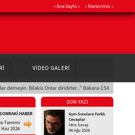
«
Ana Sayfa
» «
İlkelerimiz
»
Rİ
VİDEO GALERİ
üler demeyin. Bilakis Onlar diridirler..." Bakara-154
SON YAZI
SONRAKİ HABER
Aynı Sorulara Farklı
Cevaplar
a Tamimi
İdris Savaş
2 Haz 2026
06 Ağu 2026