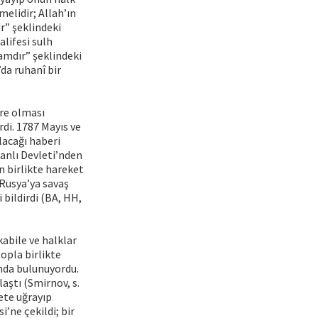
elidir; Allah’ın
r” şeklindeki
lifesi sulh
amdır” şeklindeki
’da ruhanî bir
re olması
di. 1787 Mayıs ve
lacağı haberi
anlı Devleti’nden
n birlikte hareket
Rusya’ya savaş
bildirdi (BA, HH,
kabile ve halklar
opla birlikte
nda bulunuyordu.
aştı (Smirnov, s.
ete uğrayıp
i’ne çekildi; bir