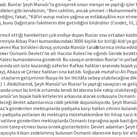
adı. Bunlar Şeyh Mansûr’la görüşerek onun menşei ve yaptığı işler
erdikleri gibi kendisinin, “Ben cahilim, ancak ümmet-i Muhammed’
ğini, fakat, “Kâfiri vurup malını yağma ve evlâdüiyâlini esir etmel
 bunu Dağıstanlı fakihlerin dile getirdiğini bildirdiler (Cevdet, III, 
emsil ettiği hareketten çok endişe duyan Ruslar onu ortadan kald
mriyle Albay Pieri kumandasındaki 3000 kişilik bir birliği Aldı’ya gö
veren Rus birlikleri dönüş yolunda Mansûr taraftarlarınca imha edild
sker Osmanlı Devleti’ne ait Hacılar Kalesi’ne sığındı. Geride bırakt
alesi kumandanına gönderdi. Bu savaşın ardından Ruslar’ın yolladığı
şısında üst üste kazandığı zaferler Kafkas halkları arasında büyük y
), Abaza ve Çerkez halkları ona katıldı. Soğucak muhafızı Ali Paşa,
 olayların gelişiminin Rusya ile bir ihtilâfa sebep olabileceğine dik
). I. Abdülhamid, Şeyh Mansûr’un Ruslar’la yaptığı savaşları ve geli
nda onun bu kritik ortamda kendi iktidarına bile rakip olabileceği
ansûr’un büyük halk kitlelerini arkasına alarak ordusuyla Osmanlı id
leceği devlet adamlarınca ciddi şekilde düşünülüyordu. Şeyh Mansû
az’a gönderilen mektuplarda padişaha karşı halkın zihnini buland
ne padişaha yollanan iki mektupta mütehakkimâne bir hitap tarzı ku
 valilere gönderilen mektuplarda Osmanlı toprağına ayak bastığın
ini talep etmesi buna örnek gösterilebilir. Devlet adamları Şeyh
layısıyla itibarı zedelenmiş bulunan Osmanlı idaresine karşı bir alt