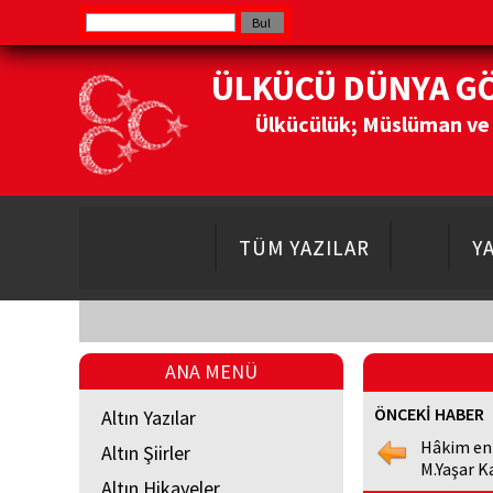
ÜLKÜCÜ DÜNYA G
Ülkücülük; Müslüman ve Do
TÜM YAZILAR
Y
ANA MENÜ
ÖNCEKİ HABER
Altın Yazılar
Hâkim en
Altın Şiirler
M.Yaşar K
Altın Hikayeler