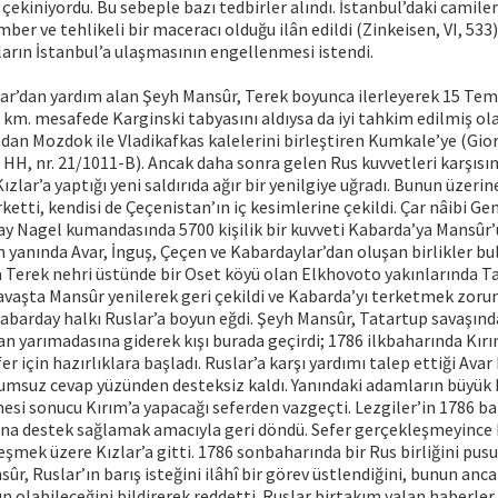
ekiniyordu. Bu sebeple bazı tedbirler alındı. İstanbul’daki camil
mber ve tehlikeli bir maceracı olduğu ilân edildi (Zinkeisen, VI, 533
arın İstanbul’a ulaşmasının engellenmesi istendi.
ar’dan yardım alan Şeyh Mansûr, Terek boyunca ilerleyerek 15 Te
5 km. mesafede Karginski tabyasını aldıysa da iyi tahkim edilmiş ola
dan Mozdok ile Vladikafkas kalelerini birleştiren Kumkale’ye (Gior
, HH, nr. 21/1011-B). Ancak daha sonra gelen Rus kuvvetleri karşısın
zlar’a yaptığı yeni saldırıda ağır bir yenilgiye uğradı. Bunun üzeri
etti, kendisi de Çeçenistan’ın iç kesimlerine çekildi. Çar nâibi G
ay Nagel kumandasında 5700 kişilik bir kuvveti Kabarda’ya Mansûr’
n yanında Avar, İnguş, Çeçen ve Kabardaylar’dan oluşan birlikler bu
a Terek nehri üstünde bir Oset köyü olan Elkhovoto yakınlarında T
aşta Mansûr yenilerek geri çekildi ve Kabarda’yı terketmek zorun
abarday halkı Ruslar’a boyun eğdi. Şeyh Mansûr, Tatartup savaşınd
 yarımadasına giderek kışı burada geçirdi; 1786 ilkbaharında Kırı
er için hazırlıklara başladı. Ruslar’a karşı yardımı talep ettiği Ava
umsuz cevap yüzünden desteksiz kaldı. Yanındaki adamların büyü
esi sonucu Kırım’a yapacağı seferden vazgeçti. Lezgiler’in 1786 bah
rına destek sağlamak amacıyla geri döndü. Sefer gerçekleşmeyince 
leşmek üzere Kızlar’a gitti. 1786 sonbaharında bir Rus birliğini pus
r, Ruslar’ın barış isteğini ilâhî bir görev üstlendiğini, bunun anca
 olabileceğini bildirerek reddetti. Ruslar birtakım yalan haberler