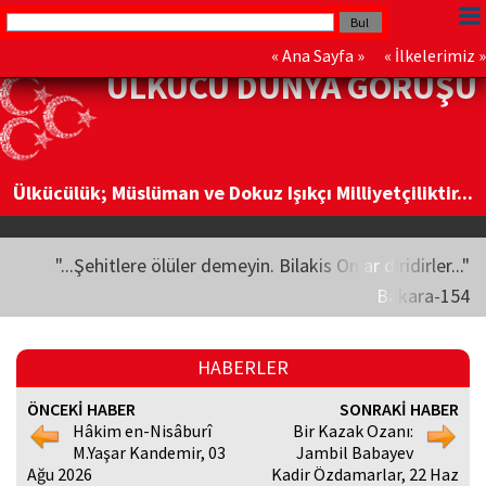
«
Ana Sayfa
» «
İlkelerimiz
»
ÜLKÜCÜ DÜNYA GÖRÜŞÜ
Ülkücülük; Müslüman ve Dokuz Işıkçı Milliyetçiliktir...
"...Şehitlere ölüler demeyin. Bilakis Onlar diridirler..."
Bakara-154
HABERLER
ÖNCEKİ HABER
SONRAKİ HABER
Hâkim en-Nisâburî
Bir Kazak Ozanı:
M.Yaşar Kandemir, 03
Jambil Babayev
Ağu 2026
Kadir Özdamarlar, 22 Haz