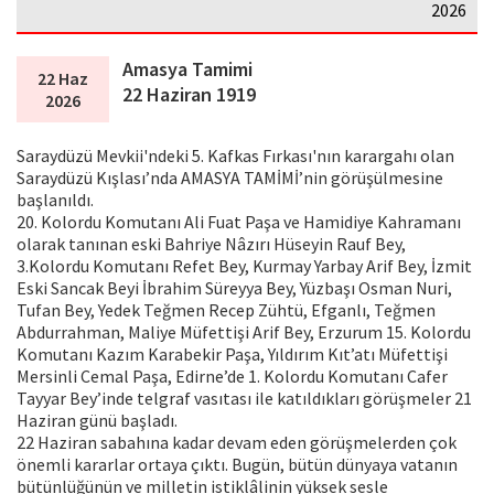
2026
Amasya Tamimi
22 Haz
22 Haziran 1919
2026
Saraydüzü Mevkii'ndeki 5. Kafkas Fırkası'nın karargahı olan
Saraydüzü Kışlası’nda AMASYA TAMİMİ’nin görüşülmesine
başlanıldı.
20. Kolordu Komutanı Ali Fuat Paşa ve Hamidiye Kahramanı
olarak tanınan eski Bahriye Nâzırı Hüseyin Rauf Bey,
3.Kolordu Komutanı Refet Bey, Kurmay Yarbay Arif Bey, İzmit
Eski Sancak Beyi İbrahim Süreyya Bey, Yüzbaşı Osman Nuri,
Tufan Bey, Yedek Teğmen Recep Zühtü, Efganlı, Teğmen
Abdurrahman, Maliye Müfettişi Arif Bey, Erzurum 15. Kolordu
Komutanı Kazım Karabekir Paşa, Yıldırım Kıt’atı Müfettişi
Mersinli Cemal Paşa, Edirne’de 1. Kolordu Komutanı Cafer
Tayyar Bey’inde telgraf vasıtası ile katıldıkları görüşmeler 21
Haziran günü başladı.
22 Haziran sabahına kadar devam eden görüşmelerden çok
önemli kararlar ortaya çıktı. Bugün, bütün dünyaya vatanın
bütünlüğünün ve milletin istiklâlinin yüksek sesle