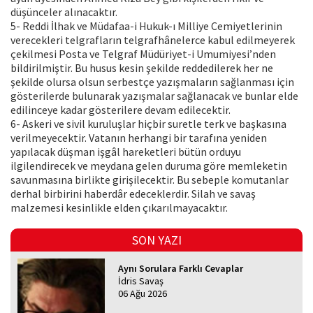
düşünceler alınacaktır.
5- Reddi İlhak ve Müdafaa-i Hukuk-ı Milliye Cemiyetlerinin
verecekleri telgrafların telgrafhânelerce kabul edilmeyerek
çekilmesi Posta ve Telgraf Müdüriyet-i Umumiyesi’nden
bildirilmiştir. Bu husus kesin şekilde reddedilerek her ne
şekilde olursa olsun serbestçe yazışmaların sağlanması için
gösterilerde bulunarak yazışmalar sağlanacak ve bunlar elde
edilinceye kadar gösterilere devam edilecektir.
6- Askeri ve sivil kuruluşlar hiçbir suretle terk ve başkasına
verilmeyecektir. Vatanın herhangi bir tarafına yeniden
yapılacak düşman işgâl hareketleri bütün orduyu
ilgilendirecek ve meydana gelen duruma göre memleketin
savunmasına birlikte girişilecektir. Bu sebeple komutanlar
derhal birbirini haberdâr edeceklerdir. Silah ve savaş
malzemesi kesinlikle elden çıkarılmayacaktır.
SON YAZI
Aynı Sorulara Farklı Cevaplar
İdris Savaş
06 Ağu 2026