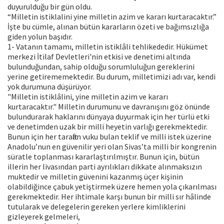
duyurulduğu bir gün oldu.
“Milletin istiklalini yine milletin azim ve kararı kurtaracaktır.”
İşte bu cümle, alınan bütün kararların özeti ve bağımsızlığa
giden yolun başıdır.
1- Vatanın tamamı, milletin istiklâli tehlikededir. Hükümet
merkezi İtilaf Devletleri'nin etkisi ve denetimi altında
bulunduğundan, sahip olduğu sorumluluğun gereklerini
yerine getirememektedir. Bu durum, milletimizi adı var, kendi
yok durumuna düşürüyor.
"Milletin istiklâlini, yine milletin azim ve kararı
kurtaracaktır." Milletin durumunu ve davranışını göz önünde
bulundurarak haklarını dünyaya duyurmak için her türlü etki
ve denetimden uzak bir milli heyetin varlığı gerekmektedir.
Bunun için her taraftan vuku bulan teklif ve milli istek üzerine
Anadolu’nun en güvenilir yeri olan Sivas’ta milli bir kongrenin
süratle toplanması kararlaştırılmıştır. Bunun için, bütün
illerin her livasından parti ayrılıkları dikkate alınmaksızın
muktedir ve milletin güvenini kazanmış üçer kişinin
olabildiğince çabuk yetiştirmek üzere hemen yola çıkarılması
gerekmektedir. Her ihtimale karşı bunun bir milli sır hâlinde
tutularak ve delegelerin gereken yerlere kimliklerini
gizleyerek gelmeleri,