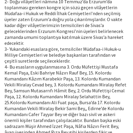
2- Doğu vilâyetleri nâmına 10 Temmuz’da Erzurum’da
toplanması gereken kongre için sözü geçen vilâyetlerin
Müdafaa-i Hukuk ve Reddi İlhak Cemiyetleri’nden seçilmiş
üyeler zaten Erzurum’a doğru yola çıkarılmışlardır. O vakte
kadar diğer vilâyetlerimizin temsilcileri de Sivas’a
geleceklerinden Erzurum Kongresi’nin üyeleri belirlenecek
zamanda umumi toplantıya katılmak üzere Sivas’a hareket
edecektir.
3- Yukarıdaki esaslara göre, temsilciler Müdafaa-i Hukuk-u
Milliye Cemiyetleri ve belediye başkanları tarafından ve
çeşitli suretlerde seçileceklerdir.
4- Bu esasların uygulanmasına 3. Ordu Müfettişi Mustafa
Kemal Paşa, Eski Bahriye Nâzırı Rauf Bey, 15. Kolordu
Kumandanı Kâzım Karabekir Paşa, 13. Kolordu Kumandan
Vekili Miralay Cevad bey, 3. Kolordu Kumandanı Miralay Refet
Bey, Samsun Mutasarrıfı Hâmit Bey, 2. Ordu Müfettişi Cemal
Paşa, 12. Kolordu Kumandanı Miralay Selahattin Bey,
25.Kolordu Kumandanı Ali Fuat paşa, Bursa’da 17. Kolordu
Kumandan Vekili Miralay Bekir Sami Bey,, Edirne’de Kolordu
Kumandanı Cafer Tayyar Bey ve diğer bazı sivil ve askeri
önemli kişiler tarafından çalışılacaktır. Bundan başka eski
sadrazam Müşir Ahmed İzzet Paşa, Nâfıa Nâzırı Ferit Bey,
âyan üyesinden Ahmed Rıza Bey gibi kişilerden fikir ve