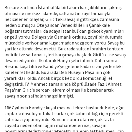
Bu süre zarfında İstanbul'da birtakım karışıklıkların çıkmış
olması ile merkezi idarede, saltanatın zayıflamasıyla
neticelenen olaylar, Girit'teki savaşın gittikçe uzamasına
neden olmuştu. Öte yandan Venediklilerin Çanakkale
boğazını tutmaları da adaya İstanbul'dan gidecek yardımları
engelliyordu. Dolayısıyla Osmanlı ordusu, zayıf bir durumda
mücadele veriyor ama kuşatmadan vazgeçmiyordu. Savaş bu
şartlar altında devam etti. Bu arada sultan İbrahim tahttan
indirildi ve saltanat işleri karışmaya başladı. Girit'te ise savaş
devam ediyordu. İlk olarak Hanya şehri alındı. Daha sonra
Resmo kuşatıldı ve Kandiye'ye gelene kadar civar yerlerdeki
kaleler fethedildi. Bu arada Deli Hüseyin Paşa'nın çok
yararlıkları oldu. Ancak birçok kez ordu komutanlığı el
değiştirdi. IV. Mehmet zamanında köprülüzade Fazıl Ahmet
Paşa'nın Girit'e serdar-ı ekrem olması ile beraber artık
savaşın son safhalarına gelinmişti.
1667 yılında Kandiye kuşatmasına tekrar başlandı. Kale, ağır
toplarla dövülüyor fakat surlar çok kalın olduğu için gerekli
tahribatı yapamıyordu. Bundan sonra olan ve çok fazla
zayiata neden olan lağım muharebeleri ise, savaşın
boyutlarını değiştirmye yetecekti. Kalenin fethedilmesi için