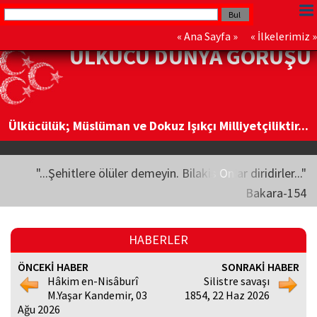
«
Ana Sayfa
» «
İlkelerimiz
»
ÜLKÜCÜ DÜNYA GÖRÜŞÜ
Ülkücülük; Müslüman ve Dokuz Işıkçı Milliyetçiliktir...
"...Şehitlere ölüler demeyin. Bilakis Onlar diridirler..."
Bakara-154
HABERLER
ÖNCEKİ HABER
SONRAKİ HABER
Hâkim en-Nisâburî
Silistre savaşı
M.Yaşar Kandemir, 03
1854, 22 Haz 2026
Ağu 2026