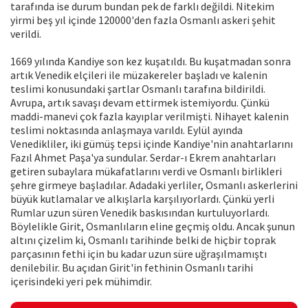
tarafında ise durum bundan pek de farklı değildi. Nitekim
yirmi beş yıl içinde 120000'den fazla Osmanlı askeri şehit
verildi.
1669 yılında Kandiye son kez kuşatıldı. Bu kuşatmadan sonra
artık Venedik elçileri ile müzakereler başladı ve kalenin
teslimi konusundaki şartlar Osmanlı tarafına bildirildi.
Avrupa, artık savaşı devam ettirmek istemiyordu. Çünkü
maddi-manevi çok fazla kayıplar verilmişti. Nihayet kalenin
teslimi noktasında anlaşmaya varıldı. Eylül ayında
Venedikliler, iki gümüş tepsi içinde Kandiye'nin anahtarlarını
Fazıl Ahmet Paşa'ya sundular. Serdar-ı Ekrem anahtarları
getiren subaylara mükafatlarını verdi ve Osmanlı birlikleri
şehre girmeye başladılar. Adadaki yerliler, Osmanlı askerlerini
büyük kutlamalar ve alkışlarla karşılıyorlardı. Çünkü yerli
Rumlar uzun süren Venedik baskısından kurtuluyorlardı.
Böylelikle Girit, Osmanlıların eline geçmiş oldu. Ancak şunun
altını çizelim ki, Osmanlı tarihinde belki de hiçbir toprak
parçasının fethi için bu kadar uzun süre uğraşılmamıştı
denilebilir. Bu açıdan Girit'in fethinin Osmanlı tarihi
içerisindeki yeri pek mühimdir.