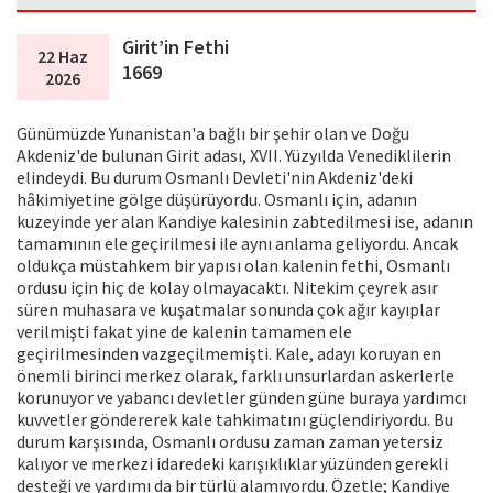
Girit’in Fethi
22 Haz
1669
2026
Günümüzde Yunanistan'a bağlı bir şehir olan ve Doğu
Akdeniz'de bulunan Girit adası, XVII. Yüzyılda Venediklilerin
elindeydi. Bu durum Osmanlı Devleti'nin Akdeniz'deki
hâkimiyetine gölge düşürüyordu. Osmanlı için, adanın
kuzeyinde yer alan Kandiye kalesinin zabtedilmesi ise, adanın
tamamının ele geçirilmesi ile aynı anlama geliyordu. Ancak
oldukça müstahkem bir yapısı olan kalenin fethi, Osmanlı
ordusu için hiç de kolay olmayacaktı. Nitekim çeyrek asır
süren muhasara ve kuşatmalar sonunda çok ağır kayıplar
verilmişti fakat yine de kalenin tamamen ele
geçirilmesinden vazgeçilmemişti. Kale, adayı koruyan en
önemli birinci merkez olarak, farklı unsurlardan askerlerle
korunuyor ve yabancı devletler günden güne buraya yardımcı
kuvvetler göndererek kale tahkimatını güçlendiriyordu. Bu
durum karşısında, Osmanlı ordusu zaman zaman yetersiz
kalıyor ve merkezi idaredeki karışıklıklar yüzünden gerekli
desteği ve yardımı da bir türlü alamıyordu. Özetle; Kandiye