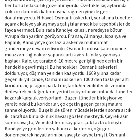
her türlü fedakarlık göze alınıyordu. Özellikle kış aylarında
çok zor durumda kalınmasına rağmen yine de geri
dönülmüyordu. Nihayet Osmanlı askerleri, yer altına tüneller
açarak kaleye yaklaşmaya çalıştılar ancak bu teşebbüsler de
fayda vermedi. Bu sırada Kandiye kalesi, neredeyse bütün
Avrupa'dan yardım görüyordu. Fransa, Almanya, İspanya ve
Papalık, Kandiye’ye çok fazla asker ve mühimmat
göndermeye devam ediyordu. Osmanlı ordusu kale önünde
muazzam sığınaklar yaparak artık yeraltında yaşamaya
başladı. Kale, üç taraftan 6-10 metre genişliğinde derin bir
hendekle çevrilmişti. Bu hendekleri Osmanlı askerleri
dolduruyor, düşman yeniden kazıyordu. 1669 yılına kadar
geçen iki yıl içinde, Osmanlı askerleri 1000'den fazla yer altı
koridoru açıp lağım patlatmışlardı. Venedikliler de zemini
dinleyerek bu lağımların yerini buluyorlar ve onlar da tüneller
kazarak karşılık veriyorlardı. Bazen tüneller birleşiyor ve
yeraltındaki bu koridorlar, çok çetin geçen çarpışmalara
sahne oluyordu. Bu şekilde süren mücadelelerden sonra artık
iki tarafta da bir bıkkınlık havası gözlenmekteydi. Çeyrek asır
süren savaşta, Venediklilerin kayıpları çok fazla olmuştu.
Kandiye'ye gönderilen yabancı askerlerin çoğu geri
dönemeyerek hayatlarını bu savaşta kaybetmişti. Osmanlı