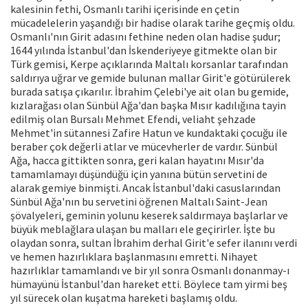
kalesinin fethi, Osmanlı tarihi içerisinde en çetin
mücadelelerin yaşandığı bir hadise olarak tarihe geçmiş oldu.
Osmanlı'nın Girit adasını fethine neden olan hadise şudur;
1644 yılında İstanbul'dan İskenderiyeye gitmekte olan bir
Türk gemisi, Kerpe açıklarında Maltalı korsanlar tarafından
saldırıya uğrar ve gemide bulunan mallar Girit'e götürülerek
burada satışa çıkarılır. İbrahim Çelebi'ye ait olan bu gemide,
kızlarağası olan Sünbül Ağa'dan başka Mısır kadılığına tayin
edilmiş olan Bursalı Mehmet Efendi, veliaht şehzade
Mehmet'in sütannesi Zafire Hatun ve kundaktaki çocuğu ile
beraber çok değerli atlar ve mücevherler de vardır. Sünbül
Ağa, hacca gittikten sonra, geri kalan hayatını Mısır'da
tamamlamayı düşündüğü için yanına bütün servetini de
alarak gemiye binmişti. Ancak İstanbul'daki casuslarından
Sünbül Ağa'nın bu servetini öğrenen Maltalı Saint-Jean
şövalyeleri, geminin yolunu keserek saldırmaya başlarlar ve
büyük meblağlara ulaşan bu malları ele geçirirler. İşte bu
olaydan sonra, sultan İbrahim derhal Girit'e sefer ilanını verdi
ve hemen hazırlıklara başlanmasını emretti. Nihayet
hazırlıklar tamamlandı ve bir yıl sonra Osmanlı donanmay-ı
hümayünü İstanbul'dan hareket etti. Böylece tam yirmi beş
yıl sürecek olan kuşatma hareketi başlamış oldu.